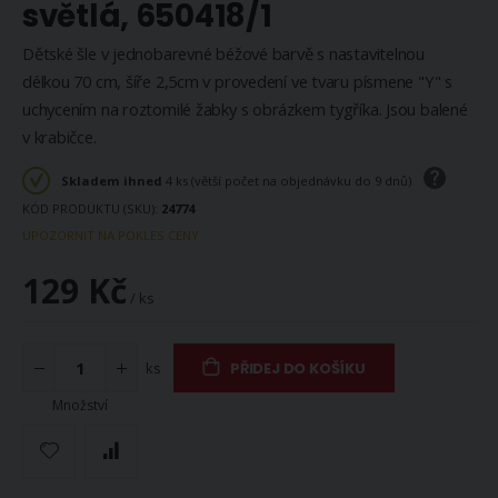
světlá, 650418/1
Dětské šle v jednobarevné béžové barvě s nastavitelnou
délkou 70 cm, šíře 2,5cm v provedení ve tvaru písmene "Y" s
uchycením na roztomilé žabky s obrázkem tygříka. Jsou balené
v krabičce.
Skladem ihned
4 ks (větší počet na objednávku do 9 dnů)
KÓD PRODUKTU (SKU)
24774
UPOZORNIT NA POKLES CENY
129 Kč
/ ks
ks
PŘIDEJ DO KOŠÍKU
Množství