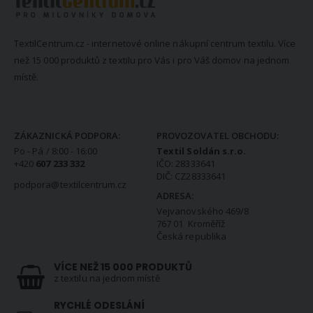
TextilCentrum.cz - internetové online nákupní centrum textilu. Více
než 15 000 produktů z textilu pro Vás i pro Váš domov na jednom
místě.
KONTAKTNÍ INFORMACE
ZÁKAZNICKÁ PODPORA:
PROVOZOVATEL OBCHODU:
Po - Pá / 8:00 - 16:00
Textil Soldán s.r.o.
+420
607 233 332
IČO: 28333641
DIČ: CZ28333641
podpora@textilcentrum.cz
ADRESA:
Vejvanovského 469/8
767 01 Kroměříž
Česká republika
VÍCE NEŽ 15 000 PRODUKTŮ
z textilu na jednom místě
RYCHLÉ ODESLÁNÍ