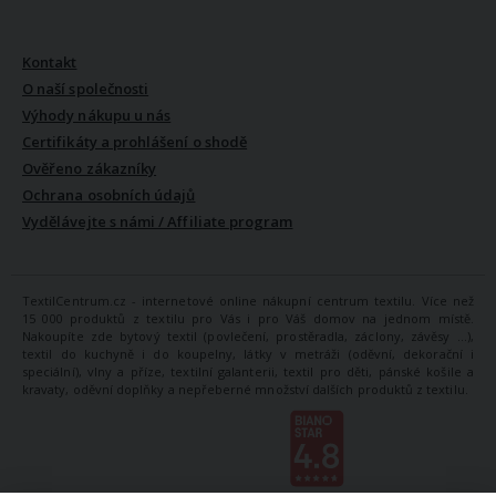
VŠE O NÁS
Kontakt
O naší společnosti
Výhody nákupu u nás
Certifikáty a prohlášení o shodě
Ověřeno zákazníky
Ochrana osobních údajů
Vydělávejte s námi / Affiliate program
TextilCentrum.cz - internetové online nákupní centrum textilu. Více než
15 000 produktů z textilu pro Vás i pro Váš domov na jednom místě.
Nakoupíte zde bytový textil (povlečení, prostěradla, záclony, závěsy ...),
textil do kuchyně i do koupelny, látky v metráži (oděvní, dekorační i
speciální), vlny a příze, textilní galanterii, textil pro děti, pánské košile a
kravaty, oděvní doplňky a nepřeberné množství dalších produktů z textilu.