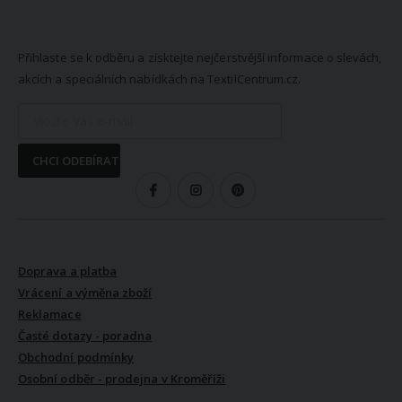
NEWSLETTER
Přihlaste se k odběru a získtejte nejčerstvější informace o slevách,
akcích a speciálních nabídkách na TextilCentrum.cz.
CHCI ODEBÍRAT
SLEDUJTE NÁS
VŠE O NÁKUPU
Doprava a platba
Vrácení a výměna zboží
Reklamace
Časté dotazy - poradna
Obchodní podmínky
Osobní odběr - prodejna v Kroměříži