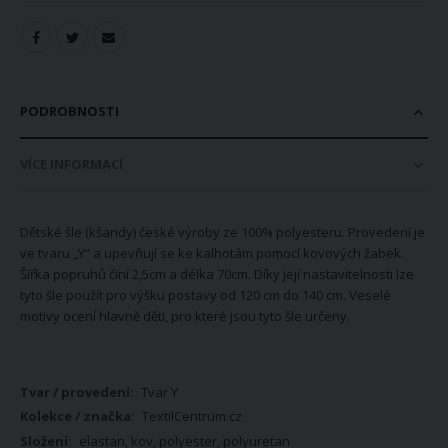
PODROBNOSTI
VÍCE INFORMACÍ
Dětské šle (kšandy) české výroby ze 100% polyesteru. Provedení je
ve tvaru „Y“ a upevňují se ke kalhotám pomocí kovových žabek.
Šířka popruhů činí 2,5cm a délka 70cm. Díky její nastavitelnosti lze
tyto šle použít pro výšku postavy od 120 cm do 140 cm. Veselé
motivy ocení hlavně děti, pro které jsou tyto šle určeny.
Více
Tvar Y
informací
TextilCentrum.cz
elastan, kov, polyester, polyuretan