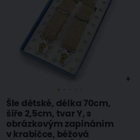
Přeskočit
Šle dětské, délka 70cm,
na
začátek
šíře 2,5cm, tvar Y, s
galerie
obrázkovým zapínáním
s
obrázky
v krabičce, béžová