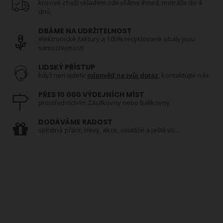
kusové zboží skladem odesíláme ihned, metráže do 4
dnů
DBÁME NA UDRŽITELNOST
elektronické faktury a 100% recyklované obaly jsou
samozřejmostí
LIDSKÝ PŘÍSTUP
když nenajdete
odpověď na svůj dotaz
, kontaktujte nás
PŘES 10 000 VÝDEJNÍCH MÍST
prostřednictvím Zásilkovny nebo Balíkovny
DODÁVÁME RADOST
splněná přání, slevy, akce, soutěže a ještě víc...