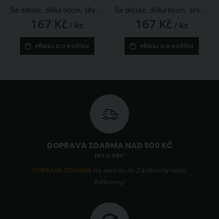
Šle dětské, délka 60cm, šíře 2,5cm, tvar Y, MEDVÍDCI tmavě modré, 650256/14
Šle dětské, délka 60cm, šíře 2,5cm, tvar Y, SRDÍČKA růžové, 650256/04
167 Kč
167 Kč
/ ks
/ ks
PŘIDEJ DO KOŠÍKU
PŘIDEJ DO KOŠÍKU
DOPRAVA ZDARMA NAD 500 KČ
Jen u nás!
DOPRAVA ZDARMA
na adresu, do Zásilkovny nebo
Balíkovny!