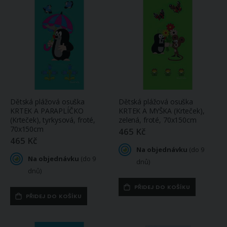
Dětská plážová osuška
Dětská plážová osuška
KRTEK A PARAPLÍČKO
KRTEK A MYŠKA (Krteček),
(Krteček), tyrkysová, froté,
zelená, froté, 70x150cm
70x150cm
465 Kč
465 Kč
Na objednávku
(do 9
Na objednávku
(do 9
dnů)
dnů)
PŘIDEJ DO KOŠÍKU
PŘIDEJ DO KOŠÍKU
Povlečení Matějovský MANGO (více rozměrů, materiálů)
Bavlněné plátno Valerie VA002/04 bílé květinky na béžové, š.160cm (látka v metráži)
1 150 Kč
200 Kč