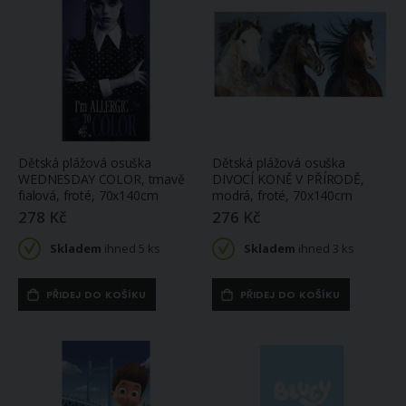
Dětská plážová osuška
Dětská plážová osuška
WEDNESDAY COLOR, tmavě
DIVOCÍ KONĚ V PŘÍRODĚ,
fialová, froté, 70x140cm
modrá, froté, 70x140cm
278 Kč
276 Kč
Skladem
ihned 5 ks
Skladem
ihned 3 ks
PŘIDEJ DO KOŠÍKU
PŘIDEJ DO KOŠÍKU