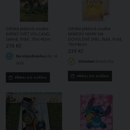
Dětská plážová osuška
Dětská plážová osuška
JURSKÝ SVĚT VOLCANO,
MIMONI MARK NA
zelená, froté, 70x140cm
DOVOLENÉ SNŮ, žlutá, froté,
70x140cm
270 Kč
239 Kč
Na objednávku
(do 14
Skladem
ihned 2 ks
dnů)
PŘIDEJ DO KOŠÍKU
PŘIDEJ DO KOŠÍKU