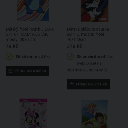
Dětský froté ručník LILO A
Dětská plážová osuška
STITCH MALÝ ROŠŤÁK,
SONIC, modrá, froté,
modrý, 30x50cm
70x140cm
78 Kč
278 Kč
Skladem
ihned 8 ks
Skladem ihned
1 ks
(větší počet na
objednávku do 14 dnů)
PŘIDEJ DO KOŠÍKU
PŘIDEJ DO KOŠÍKU