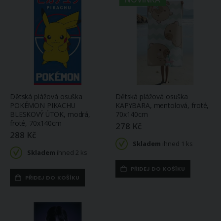
Dětská plážová osuška
Dětská plážová osuška
POKÉMON PIKACHU
KAPYBARA, mentolová, froté,
BLESKOVÝ ÚTOK, modrá,
70x140cm
froté, 70x140cm
278 Kč
288 Kč
Skladem
ihned 1 ks
Skladem
ihned 2 ks
PŘIDEJ DO KOŠÍKU
PŘIDEJ DO KOŠÍKU