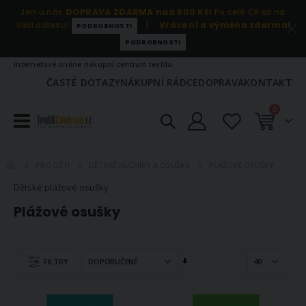
Jen u nás
DOPRAVA ZDARMA nad 500 Kč!
Po celé ČR až na
Vaši adresu!
|
Vrácení a výměna zdarma!
PODROBNOSTI
PODROBNOSTI
Internetové online nákupní centrum textilu.
ČASTÉ DOTAZY
NÁKUPNÍ RÁDCE
DOPRAVA
KONTAKT
položky
0
Košík
PLÁŽOVÉ OSUŠKY
PRO DĚTI
DĚTSKÉ RUČNÍKY A OSUŠKY
Dětské plážové osušky
Plážové osušky
Nastavit
FILTRY
vzestupně