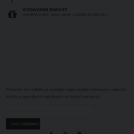
DODÁVÁME RADOST
splněná přání, slevy, akce, soutěže a ještě víc...
NEWSLETTER
Přihlaste se k odběru a získtejte nejčerstvější informace o slevách,
akcích a speciálních nabídkách na TextilCentrum.cz.
CHCI ODEBÍRAT
SLEDUJTE NÁS