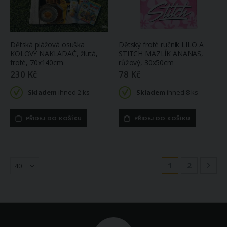
Dětská plážová osuška
Dětský froté ručník LILO A
KOLOVÝ NAKLADAČ, žlutá,
STITCH MAZLÍK ANANAS,
froté, 70x140cm
růžový, 30x50cm
230 Kč
78 Kč
Skladem
ihned 2 ks
Skladem
ihned 8 ks
PŘIDEJ DO KOŠÍKU
PŘIDEJ DO KOŠÍKU
Stránka
Právě si prohlíž
Stránka
Strá
Násl
1
2