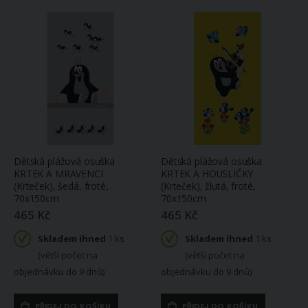
Dětská plážová osuška
Dětská plážová osuška
KRTEK A MRAVENCI
KRTEK A HOUSLIČKY
(Krteček), šedá, froté,
(Krteček), žlutá, froté,
70x150cm
70x150cm
465 Kč
465 Kč
Skladem ihned
1 ks
Skladem ihned
1 ks
(větší počet na
(větší počet na
objednávku do 9 dnů)
objednávku do 9 dnů)
PŘIDEJ DO KOŠÍKU
PŘIDEJ DO KOŠÍKU