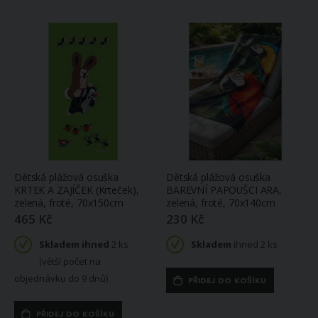
Dětská plážová osuška
Dětská plážová osuška
KRTEK A ZAJÍČEK (Krteček),
BAREVNÍ PAPOUŠCI ARA,
zelená, froté, 70x150cm
zelená, froté, 70x140cm
465 Kč
230 Kč
Skladem ihned
2 ks
Skladem
ihned 2 ks
(větší počet na
objednávku do 9 dnů)
PŘIDEJ DO KOŠÍKU
PŘIDEJ DO KOŠÍKU