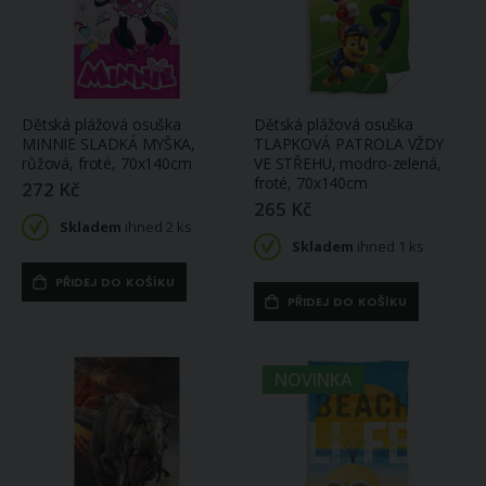
Dětská plážová osuška
Dětská plážová osuška
MINNIE SLADKÁ MYŠKA,
TLAPKOVÁ PATROLA VŽDY
růžová, froté, 70x140cm
VE STŘEHU, modro-zelená,
froté, 70x140cm
272 Kč
265 Kč
Skladem
ihned 2 ks
Skladem
ihned 1 ks
PŘIDEJ DO KOŠÍKU
PŘIDEJ DO KOŠÍKU
NOVINKA