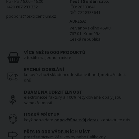
Po - Pá / 8:00 - 16:00
Textil Soldán s.r.o.
+420
607 233 332
IČO: 28333641
DIČ: CZ28333641
podpora@textilcentrum.cz
ADRESA:
Vejvanovského 469/8
767 01 Kroměříž
Česká republika
VÍCE NEŽ 15 000 PRODUKTŮ
z textilu na jednom místě
RYCHLÉ ODESLÁNÍ
kusové zboží skladem odesíláme ihned, metráže do 4
dnů
DBÁME NA UDRŽITELNOST
elektronické faktury a 100% recyklované obaly jsou
samozřejmostí
LIDSKÝ PŘÍSTUP
když nenajdete
odpověď na svůj dotaz
, kontaktujte nás
PŘES 10 000 VÝDEJNÍCH MÍST
prostřednictvím Zásilkovny nebo Balíkovny