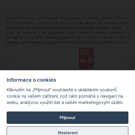
TextilCentrum.cz - internetové online nákupní centrum textilu. Více než
15 000 produktů z textilu pro Vás i pro Váš domov na jednom místě.
Nakoupíte zde bytový textil (povlečení, prostěradla, záclony, závěsy ...),
textil do kuchyně i do koupelny, látky v metráži (oděvní, dekorační i
speciální), vlny a příze, textilní galanterii, textil pro děti, pánské košile a
kravaty, oděvní doplňky a nepřeberné množství dalších produktů z textilu.
Informace o cookies
Kliknutím na „Přijmout“ souhlasíte s ukládáním souborů
cookie na vašem zařízení, což nám pomáhá s navigací na
webu, analýzou využití dat a naším marketingovým úsilím.
Příjmout
Nastavení
©
TextilCentrum.cz