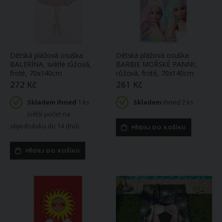
Dětská plážová osuška
Dětská plážová osuška
BALERÍNA, světle růžová,
BARBIE MOŘSKÉ PANNY,
froté, 70x140cm
růžová, froté, 70x140cm
272 Kč
261 Kč
Skladem ihned
1 ks
Skladem
ihned 2 ks
(větší počet na
objednávku do 14 dnů)
PŘIDEJ DO KOŠÍKU
PŘIDEJ DO KOŠÍKU