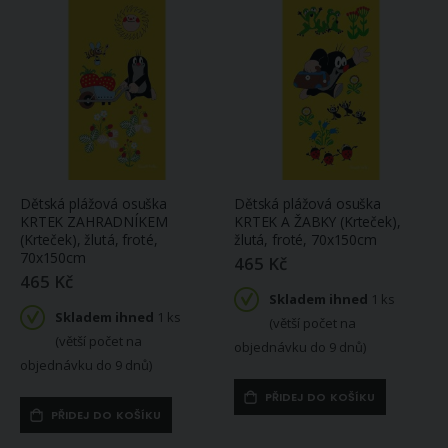
Dětská plážová osuška
Dětská plážová osuška
KRTEK ZAHRADNÍKEM
KRTEK A ŽABKY (Krteček),
(Krteček), žlutá, froté,
žlutá, froté, 70x150cm
70x150cm
465 Kč
465 Kč
Skladem ihned
1 ks
Skladem ihned
1 ks
(větší počet na
(větší počet na
objednávku do 9 dnů)
objednávku do 9 dnů)
PŘIDEJ DO KOŠÍKU
PŘIDEJ DO KOŠÍKU