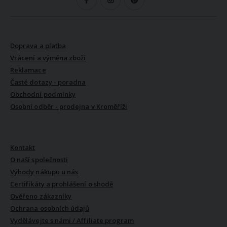
VŠE O NÁKUPU
Doprava a platba
Vrácení a výměna zboží
Reklamace
Časté dotazy - poradna
Obchodní podmínky
Osobní odběr - prodejna v Kroměříži
VŠE O NÁS
Kontakt
O naší společnosti
Výhody nákupu u nás
Certifikáty a prohlášení o shodě
Ověřeno zákazníky
Ochrana osobních údajů
Vydělávejte s námi / Affiliate program