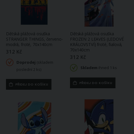
Dětská plážová osuška
Dětská plážová osuška
STRANGER THINGS, červeno-
FROZEN 2 LEAVES (LEDOVÉ
modrá, froté, 70x140cm
KRÁLOVSTVÍ) froté, fialová,
70x140cm
312 Kč
312 Kč
Doprodej
(skladem
Skladem
ihned 1 ks
poslední 2 ks)
PŘIDEJ DO KOŠÍKU
PŘIDEJ DO KOŠÍKU