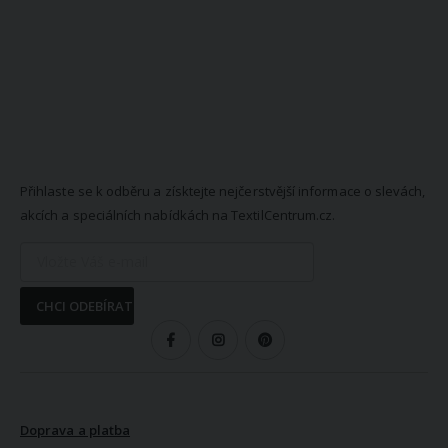
NEWSLETTER
Přihlaste se k odběru a získtejte nejčerstvější informace o slevách,
akcích a speciálních nabídkách na TextilCentrum.cz.
CHCI ODEBÍRAT
SLEDUJTE NÁS
VŠE O NÁKUPU
Doprava a platba