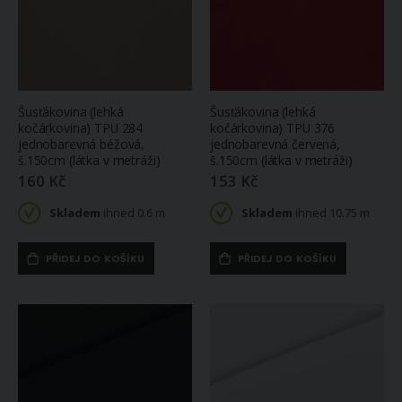
Šusťákovina (lehká
Šusťákovina (lehká
kočárkovina) TPU 284
kočárkovina) TPU 376
jednobarevná béžová,
jednobarevná červená,
š.150cm (látka v metráži)
š.150cm (látka v metráži)
160 Kč
153 Kč
Skladem
ihned 0.6 m
Skladem
ihned 10.75 m
PŘIDEJ DO KOŠÍKU
PŘIDEJ DO KOŠÍKU