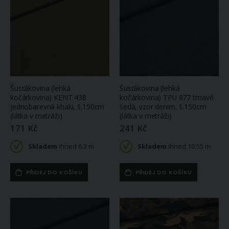
Šusťákovina (lehká
Šusťákovina (lehká
kočárkovina) KENT 438
kočárkovina) TPU 877 tmavě
jednobarevná khaki, š.150cm
šedá, vzor denim, š.150cm
(látka v metráži)
(látka v metráži)
171 Kč
241 Kč
Skladem
ihned 6.3 m
Skladem
ihned 10.55 m
PŘIDEJ DO KOŠÍKU
PŘIDEJ DO KOŠÍKU