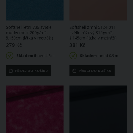
Softshell letní 736 světle
Softshell zimní 5124-011
modrý melír 200g/m2,
světle růžový 315g/m2,
š.150cm (látka v metráži)
š.145cm (látka v metráži)
279 Kč
381 Kč
Skladem
ihned 4.6 m
Skladem
ihned 0.9 m
PŘIDEJ DO KOŠÍKU
PŘIDEJ DO KOŠÍKU