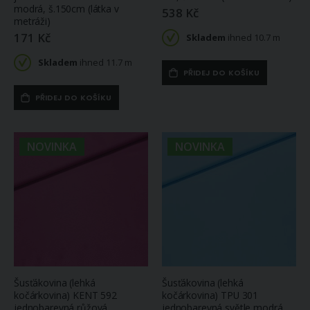
modrá, š.150cm (látka v
538 Kč
metráži)
171 Kč
Skladem
ihned 10.7 m
Skladem
ihned 11.7 m
PŘIDEJ DO KOŠÍKU
PŘIDEJ DO KOŠÍKU
NOVINKA
NOVINKA
Šusťákovina (lehká
Šusťákovina (lehká
kočárkovina) KENT 592
kočárkovina) TPU 301
jednobarevná růžová,
jednobarevná světle modrá,