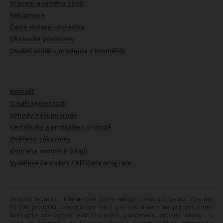
Vrácení a výměna zboží
Reklamace
Časté dotazy - poradna
Obchodní podmínky
Osobní odběr - prodejna v Kroměříži
VŠE O NÁS
Kontakt
O naší společnosti
Výhody nákupu u nás
Certifikáty a prohlášení o shodě
Ověřeno zákazníky
Ochrana osobních údajů
Vydělávejte s námi / Affiliate program
TextilCentrum.cz - internetové online nákupní centrum textilu. Více než
15 000 produktů z textilu pro Vás i pro Váš domov na jednom místě.
Nakoupíte zde bytový textil (povlečení, prostěradla, záclony, závěsy ...),
textil do kuchyně i do koupelny, látky v metráži (oděvní, dekorační i