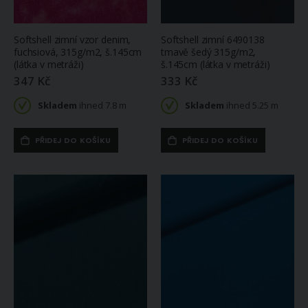
Softshell zimní vzor denim,
Softshell zimní 6490138
fuchsiová, 315g/m2, š.145cm
tmavě šedý 315g/m2,
(látka v metráži)
š.145cm (látka v metráži)
347 Kč
333 Kč
Skladem
ihned 7.8 m
Skladem
ihned 5.25 m
PŘIDEJ DO KOŠÍKU
PŘIDEJ DO KOŠÍKU