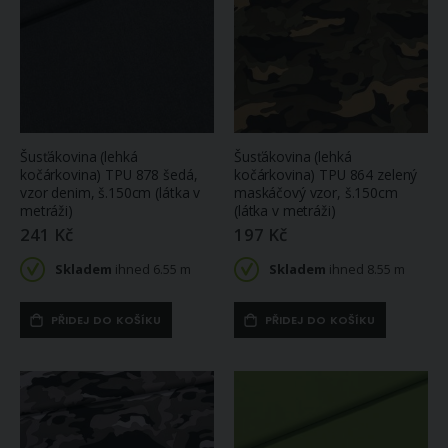
Šusťákovina (lehká
Šusťákovina (lehká
kočárkovina) TPU 878 šedá,
kočárkovina) TPU 864 zelený
vzor denim, š.150cm (látka v
maskáčový vzor, š.150cm
metráži)
(látka v metráži)
241 Kč
197 Kč
Skladem
ihned 6.55 m
Skladem
ihned 8.55 m
PŘIDEJ DO KOŠÍKU
PŘIDEJ DO KOŠÍKU