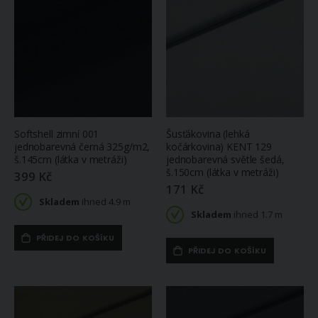
Softshell zimní 001
Šusťákovina (lehká
jednobarevná černá 325g/m2,
kočárkovina) KENT 129
š.145cm (látka v metráži)
jednobarevná světle šedá,
š.150cm (látka v metráži)
399 Kč
171 Kč
Skladem
ihned 4.9 m
Skladem
ihned 1.7 m
PŘIDEJ DO KOŠÍKU
PŘIDEJ DO KOŠÍKU