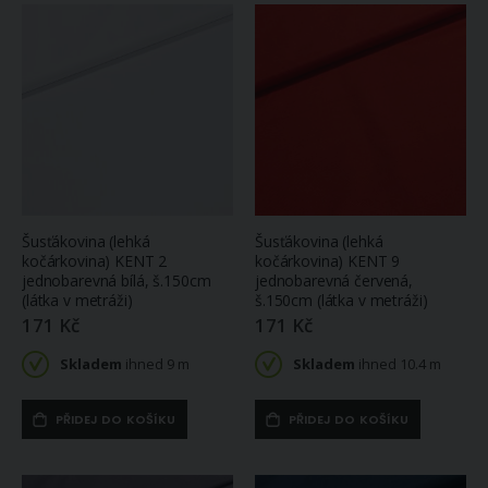
Šusťákovina (lehká
Šusťákovina (lehká
kočárkovina) KENT 2
kočárkovina) KENT 9
jednobarevná bílá, š.150cm
jednobarevná červená,
(látka v metráži)
š.150cm (látka v metráži)
171 Kč
171 Kč
Skladem
ihned 9 m
Skladem
ihned 10.4 m
Směsové plátno 392725-100, červené a zelené kytice na béžové, š.140cm (látka v metráži)
Prostěradlo MIKROFLANEL SLEEP WELL 180x200cm, měsíční třpyt
244 Kč
768 Kč
PŘIDEJ DO KOŠÍKU
PŘIDEJ DO KOŠÍKU
Skladem
Na
ihned 14.6 m
objednávku
(do 14 dnů)