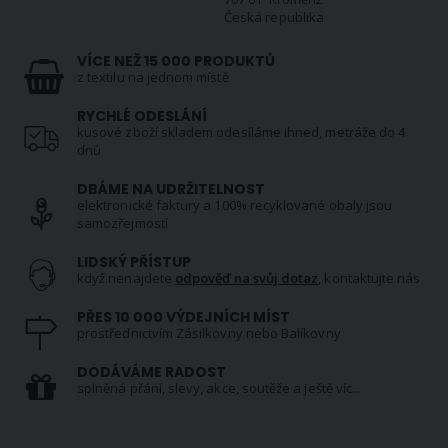
Česká republika
VÍCE NEŽ 15 000 PRODUKTŮ
z textilu na jednom místě
RYCHLÉ ODESLÁNÍ
kusové zboží skladem odesíláme ihned, metráže do 4
dnů
DBÁME NA UDRŽITELNOST
elektronické faktury a 100% recyklované obaly jsou
samozřejmostí
LIDSKÝ PŘÍSTUP
když nenajdete
odpověď na svůj dotaz
, kontaktujte nás
PŘES 10 000 VÝDEJNÍCH MÍST
prostřednictvím Zásilkovny nebo Balíkovny
DODÁVÁME RADOST
splněná přání, slevy, akce, soutěže a ještě víc...