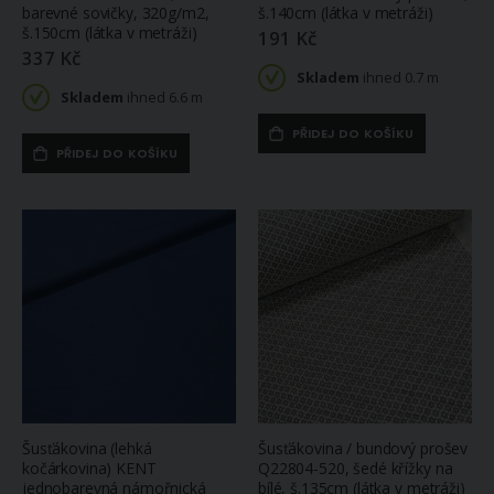
barevné sovičky, 320g/m2,
š.140cm (látka v metráži)
š.150cm (látka v metráži)
191 Kč
337 Kč
Skladem
ihned 0.7 m
Skladem
ihned 6.6 m
PŘIDEJ DO KOŠÍKU
PŘIDEJ DO KOŠÍKU
Šusťákovina (lehká
Šusťákovina / bundový prošev
kočárkovina) KENT
Q22804-520, šedé křížky na
jednobarevná námořnická
bílé, š.135cm (látka v metráži)