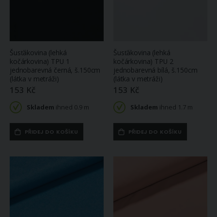
Šusťákovina (lehká
Šusťákovina (lehká
kočárkovina) TPU 1
kočárkovina) TPU 2
jednobarevná černá, š.150cm
jednobarevná bílá, š.150cm
(látka v metráži)
(látka v metráži)
153 Kč
153 Kč
Skladem
ihned 0.9 m
Skladem
ihned 1.7 m
PŘIDEJ DO KOŠÍKU
PŘIDEJ DO KOŠÍKU