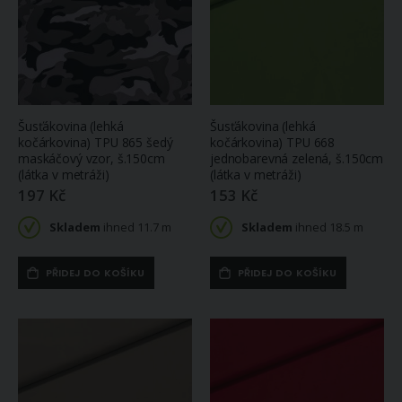
Šusťákovina (lehká
Šusťákovina (lehká
kočárkovina) TPU 865 šedý
kočárkovina) TPU 668
maskáčový vzor, š.150cm
jednobarevná zelená, š.150cm
(látka v metráži)
(látka v metráži)
197 Kč
153 Kč
Skladem
ihned 11.7 m
Skladem
ihned 18.5 m
PŘIDEJ DO KOŠÍKU
PŘIDEJ DO KOŠÍKU