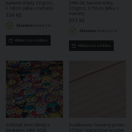
barevné střípky 315g/m2,
3496-28, barevné květy,
š.145cm (látka v metráži)
320g/m2, š.150cm (látka v
metráži)
336 Kč
337 Kč
Skladem
ihned 3 m
Skladem
ihned 6.2 m
PŘIDEJ DO KOŠÍKU
PŘIDEJ DO KOŠÍKU
Softshell zimní dětský s
Šusťákovina / bundový prošev
beránkem 3496-3028,
2772/01 starorůžový proužek,