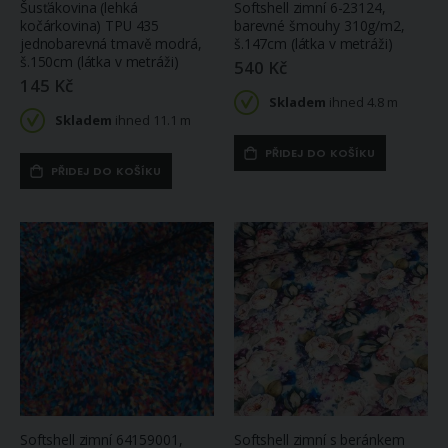
Šusťákovina (lehká
Softshell zimní 6-23124,
kočárkovina) TPU 435
barevné šmouhy 310g/m2,
jednobarevná tmavě modrá,
š.147cm (látka v metráži)
š.150cm (látka v metráži)
540 Kč
145 Kč
Skladem
ihned 4.8 m
Skladem
ihned 11.1 m
PŘIDEJ DO KOŠÍKU
PŘIDEJ DO KOŠÍKU
Softshell zimní 64159001,
Softshell zimní s beránkem