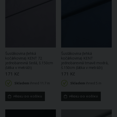
Povlečení ELEGANCE, květinový vzor, bílo-modré, bavlněný satén, 140x200cm + 70x90cm
Pánská košile AMJ bavlněná, šedá puntíkovaná / síťovaná, VKBR1445, krátký rukáv, (regular + slim fit)
1 090 Kč
1 087 Kč
Skladem
ihned 2 ks
Na
objednávku
Univerzální šicí nit Amann ASPO 120 polyesterová, světle žlutá 0141, návin 100m
Pánská košile AMJ z lyocellu, modrá kytičkovaná, VDE1344, dlouhý rukáv (regular + slim-fit)
16 Kč
1 208 Kč
Skladem
Šusťákovina (lehká
Šusťákovina (lehká
ihned 7 ks
Na
objednávku
kočárkovina) KENT 72
kočárkovina) KENT
jednobarevná šedá, š.150cm
jednobarevná tmavě modrá,
(látka v metráži)
š.150cm (látka v metráži)
171 Kč
171 Kč
Skladem
ihned 11.7 m
Skladem
ihned 5 m
PŘIDEJ DO KOŠÍKU
PŘIDEJ DO KOŠÍKU