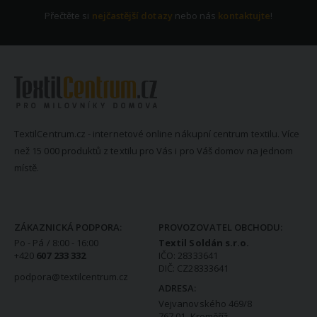
Přečtěte si
nejčastější dotazy
nebo nás
kontaktujte
!
TextilCentrum.cz - internetové online nákupní centrum textilu. Více
než 15 000 produktů z textilu pro Vás i pro Váš domov na jednom
místě.
KONTAKTNÍ INFORMACE
ZÁKAZNICKÁ PODPORA:
PROVOZOVATEL OBCHODU:
Po - Pá / 8:00 - 16:00
Textil Soldán s.r.o.
+420
607 233 332
IČO: 28333641
DIČ: CZ28333641
podpora@textilcentrum.cz
ADRESA:
Vejvanovského 469/8
767 01 Kroměříž