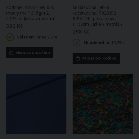
Softshell zimní 4589 005
Šusťákovina (lehká
modrý melír 315g/m2,
kočárkovina) 7020392
š.145cm (látka v metráži)
RIPSTOP, petrolejová,
š.150cm (látka v metráži)
396 Kč
298 Kč
Skladem
ihned 2.6 m
Skladem
ihned 3.35 m
PŘIDEJ DO KOŠÍKU
PŘIDEJ DO KOŠÍKU