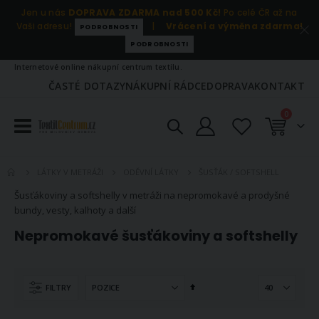
Jen u nás
DOPRAVA ZDARMA nad 500 Kč!
Po celé ČR až na
Vaši adresu!
|
Vrácení a výměna zdarma!
PODROBNOSTI
PODROBNOSTI
Internetové online nákupní centrum textilu.
ČASTÉ DOTAZY
NÁKUPNÍ RÁDCE
DOPRAVA
KONTAKT
položky
0
Košík
ŠUSŤÁK / SOFTSHELL
LÁTKY V METRÁŽI
ODĚVNÍ LÁTKY
Šusťákoviny a softshelly v metráži na nepromokavé a prodyšné
bundy, vesty, kalhoty a další
Nepromokavé šusťákoviny a softshelly
Nastavit
FILTRY
sestupně