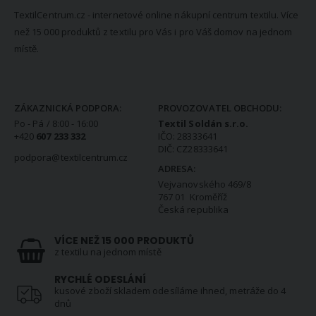
TextilCentrum.cz - internetové online nákupní centrum textilu. Více
než 15 000 produktů z textilu pro Vás i pro Váš domov na jednom
místě.
KONTAKTNÍ INFORMACE
ZÁKAZNICKÁ PODPORA:
PROVOZOVATEL OBCHODU:
Po - Pá / 8:00 - 16:00
Textil Soldán s.r.o.
+420
607 233 332
IČO: 28333641
DIČ: CZ28333641
podpora@textilcentrum.cz
ADRESA:
Vejvanovského 469/8
767 01 Kroměříž
Česká republika
VÍCE NEŽ 15 000 PRODUKTŮ
z textilu na jednom místě
RYCHLÉ ODESLÁNÍ
kusové zboží skladem odesíláme ihned, metráže do 4
dnů