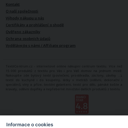
Kontakt
O naší společnosti
Výhody nákupu u nás
Certifikáty a prohlášení o shodě
Ověřeno zákazníky
Ochrana osobních údajů
Vydělávejte s námi / Affiliate program
TextilCentrum.cz - internetové online nákupní centrum textilu. Více než
15 000 produktů z textilu pro Vás i pro Váš domov na jednom místě.
Nakoupíte zde bytový textil (povlečení, prostěradla, záclony, závěsy ...),
textil do kuchyně i do koupelny, látky v metráži (oděvní, dekorační i
speciální), vlny a příze, textilní galanterii, textil pro děti, pánské košile a
kravaty, oděvní doplňky a nepřeberné množství dalších produktů z textilu.
Informace o cookies