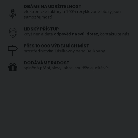
DBÁME NA UDRŽITELNOST
elektronické faktury a 100% recyklované obaly jsou
samozřejmostí
LIDSKÝ PŘÍSTUP
když nenajdete
odpověď na svůj dotaz
, kontaktujte nás
PŘES 10 000 VÝDEJNÍCH MÍST
prostřednictvím Zásilkovny nebo Balíkovny
DODÁVÁME RADOST
splněná přání, slevy, akce, soutěže a ještě víc...
NEWSLETTER