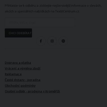
Přihlaste se k odběru a získtejte nejčerstvější informace o slevách,
akcích a speciálních nabídkách na TextilCentrum.cz.
CHCI ODEBÍRAT
SLEDUJTE NÁS
VŠE O NÁKUPU
Doprava a platba
Vrácení a výměna zboží
Reklamace
Časté dotazy - poradna
Obchodní podmínky
Osobní odběr - prodejna v Kroměříži
VŠE O NÁS