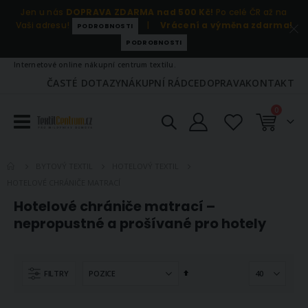
Jen u nás
DOPRAVA ZDARMA nad 500 Kč!
Po celé ČR až na
Vaši adresu!
|
Vrácení a výměna zdarma!
PODROBNOSTI
PODROBNOSTI
Internetové online nákupní centrum textilu.
ČASTÉ DOTAZY
NÁKUPNÍ RÁDCE
DOPRAVA
KONTAKT
položky
0
Košík
BYTOVÝ TEXTIL
HOTELOVÝ TEXTIL
HOTELOVÉ CHRÁNIČE MATRACÍ
Hotelové chrániče matrací –
nepropustné a prošívané pro hotely
Nastavit
FILTRY
sestupně