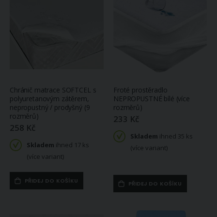
Chránič matrace SOFTCEL s
Froté prostěradlo
polyuretanovým zátěrem,
NEPROPUSTNÉ bílé (více
nepropustný / prodyšný (9
rozměrů)
rozměrů)
233 Kč
258 Kč
Skladem
ihned 35 ks
Skladem
ihned 17 ks
(více variant)
(více variant)
Zatemňovací / termoizolační závěs, blackout P7909/010 oranžové prší, šířka 150cm (látka v metráži)
Povlečení Matějovský SAVIO, listy, světle modré, bavlněný MAKO satén, 140x200cm + 70x90cm
PŘIDEJ DO KOŠÍKU
319 Kč
1 790 Kč
PŘIDEJ DO KOŠÍKU
Na
Na
objednávku
objednávku
(do 9 dnů)