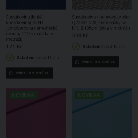
Šusťákovina (lehká
Šusťákovina / bundový prošev
kočárkovina) KENT
Q22804-520, šedé křížky na
jednobarevná námořnická
bílé, š.135cm (látka v metráži)
modrá, š.150cm (látka v
538 Kč
metráži)
171 Kč
Skladem
ihned 10.7 m
Skladem
ihned 11.7 m
PŘIDEJ DO KOŠÍKU
PŘIDEJ DO KOŠÍKU
NOVINKA
NOVINKA