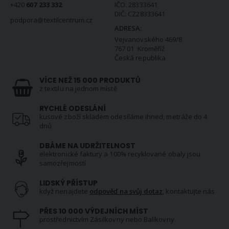
+420
607 233 332
IČO: 28333641
DIČ: CZ28333641
podpora@textilcentrum.cz
ADRESA:
Vejvanovského 469/8
767 01 Kroměříž
Česká republika
VÍCE NEŽ 15 000 PRODUKTŮ
z textilu na jednom místě
RYCHLÉ ODESLÁNÍ
kusové zboží skladem odesíláme ihned, metráže do 4
dnů
DBÁME NA UDRŽITELNOST
elektronické faktury a 100% recyklované obaly jsou
samozřejmostí
LIDSKÝ PŘÍSTUP
když nenajdete
odpověď na svůj dotaz
, kontaktujte nás
PŘES 10 000 VÝDEJNÍCH MÍST
prostřednictvím Zásilkovny nebo Balíkovny