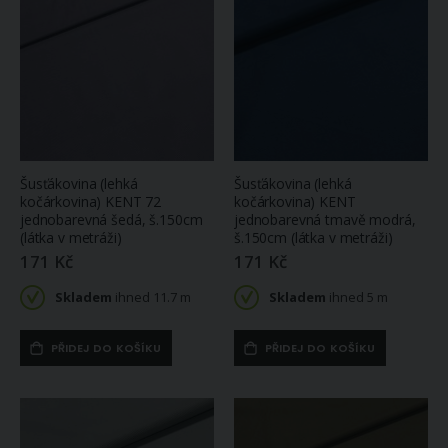
Dětská vyšívací dárková sada s předtištěným motivem 940198/5, ptáčci, hnědá (předtisk, jehly a příze), 15x22cm, průměr 18cm
Povlečení DITA MAYA geometrické vzory, žluté, 3 dílné, bavlna hladká, 140x200cm + 70x90cm + 40x40cm
88 Kč
386 Kč
Skladem
Skladem
ihned 1 ks
ihned
4 ks
(větší počet na
objednávku do 14
dnů)
Šusťákovina (lehká
Šusťákovina (lehká
kočárkovina) KENT 72
kočárkovina) KENT
jednobarevná šedá, š.150cm
jednobarevná tmavě modrá,
(látka v metráži)
š.150cm (látka v metráži)
171 Kč
171 Kč
Skladem
ihned 11.7 m
Skladem
ihned 5 m
PŘIDEJ DO KOŠÍKU
PŘIDEJ DO KOŠÍKU