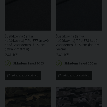
Šusťákovina (lehká
Šusťákovina (lehká
kočárkovina) TPU 877 tmavě
kočárkovina) TPU 878 šedá,
šedá, vzor denim, š.150cm
vzor denim, š.150cm (látka v
(látka v metráži)
metráži)
241 Kč
241 Kč
Skladem
ihned 10.55 m
Skladem
ihned 6.55 m
PŘIDEJ DO KOŠÍKU
PŘIDEJ DO KOŠÍKU