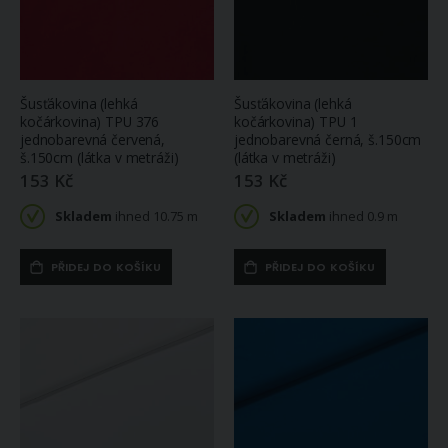
Šusťákovina (lehká
Šusťákovina (lehká
kočárkovina) TPU 376
kočárkovina) TPU 1
jednobarevná červená,
jednobarevná černá, š.150cm
š.150cm (látka v metráži)
(látka v metráži)
153 Kč
153 Kč
Skladem
ihned 10.75 m
Skladem
ihned 0.9 m
PŘIDEJ DO KOŠÍKU
PŘIDEJ DO KOŠÍKU