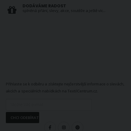
DODÁVÁME RADOST
splněná přání, slevy, akce, soutěže a ještě víc...
NEWSLETTER
Přihlaste se k odběru a získtejte nejčerstvější informace o slevách,
akcích a speciálních nabídkách na TextilCentrum.cz.
CHCI ODEBÍRAT
SLEDUJTE NÁS