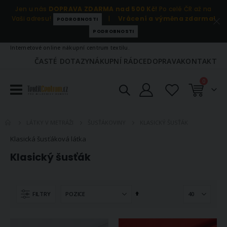
Jen u nás
DOPRAVA ZDARMA nad 500 Kč!
Po celé ČR až na
Vaši adresu!
|
Vrácení a výměna zdarma!
PODROBNOSTI
PODROBNOSTI
Internetové online nákupní centrum textilu.
ČASTÉ DOTAZY
NÁKUPNÍ RÁDCE
DOPRAVA
KONTAKT
položky
0
Košík
KLASICKÝ ŠUSŤÁK
LÁTKY V METRÁŽI
ŠUSŤÁKOVINY
Klasická šusťáková látka
Klasický šusťák
Nastavit
FILTRY
sestupně