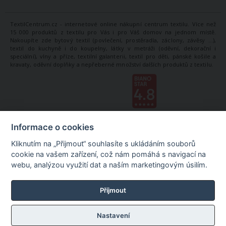
TextilCentrum.cz - internetové online nákupní centrum textilu. Více než
15 000 produktů z textilu pro Vás i pro Váš domov na jednom místě.
Nakoupíte zde bytový textil (povlečení, prostěradla, záclony, závěsy ...),
textil do kuchyně i do koupelny, látky v metráži (oděvní, dekorační i
speciální), vlny a příze, textilní galanterii, textil pro děti, pánské košile a
kravaty, oděvní doplňky a nepřeberné množství dalších produktů z textilu.
Informace o cookies
Kliknutím na „Přijmout“ souhlasíte s ukládáním souborů
cookie na vašem zařízení, což nám pomáhá s navigací na
webu, analýzou využití dat a naším marketingovým úsilím.
Příjmout
Nastavení
©
TextilCentrum.cz