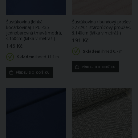
Šusťákovina (lehká
Šusťákovina / bundový prošev
kočárkovina) TPU 435
2772/01 starorůžový proužek,
jednobarevná tmavě modrá,
š.140cm (látka v metráži)
š.150cm (látka v metráži)
191 Kč
145 Kč
Skladem
ihned 0.7 m
Skladem
ihned 11.1 m
PŘIDEJ DO KOŠÍKU
PŘIDEJ DO KOŠÍKU