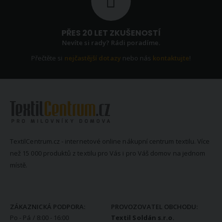
PŘES 20 LET ZKUŠENOSTÍ
Nevíte si rady? Rádi poradíme.
Přečtěte si
nejčastější dotazy
nebo nás
kontaktujte
!
TextilCentrum.cz - internetové online nákupní centrum textilu. Více
než 15 000 produktů z textilu pro Vás i pro Váš domov na jednom
místě.
KONTAKTNÍ INFORMACE
ZÁKAZNICKÁ PODPORA:
PROVOZOVATEL OBCHODU:
Po - Pá / 8:00 - 16:00
Textil Soldán s.r.o.