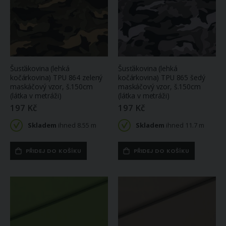
Šusťákovina (lehká
Šusťákovina (lehká
kočárkovina) TPU 864 zelený
kočárkovina) TPU 865 šedý
maskáčový vzor, š.150cm
maskáčový vzor, š.150cm
(látka v metráži)
(látka v metráži)
197 Kč
197 Kč
Skladem
ihned 8.55 m
Skladem
ihned 11.7 m
PŘIDEJ DO KOŠÍKU
PŘIDEJ DO KOŠÍKU