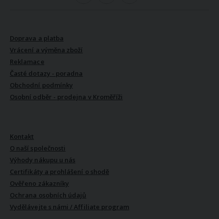
VŠE O NÁKUPU
Doprava a platba
Vrácení a výměna zboží
Reklamace
Časté dotazy - poradna
Obchodní podmínky
Osobní odběr - prodejna v Kroměříži
VŠE O NÁS
Kontakt
O naší společnosti
Výhody nákupu u nás
Certifikáty a prohlášení o shodě
Ověřeno zákazníky
Ochrana osobních údajů
Vydělávejte s námi / Affiliate program