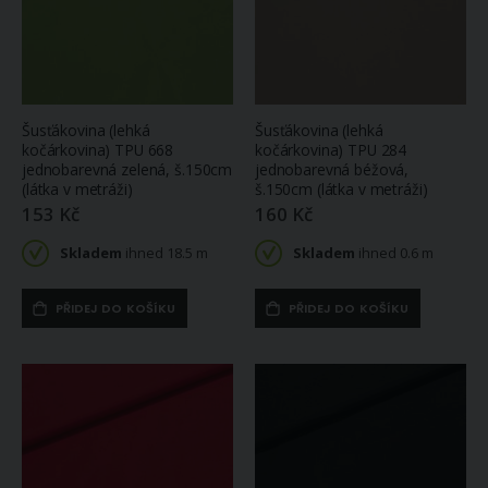
Šusťákovina (lehká
Šusťákovina (lehká
kočárkovina) TPU 668
kočárkovina) TPU 284
jednobarevná zelená, š.150cm
jednobarevná béžová,
(látka v metráži)
š.150cm (látka v metráži)
153 Kč
160 Kč
Skladem
ihned 18.5 m
Skladem
ihned 0.6 m
PŘIDEJ DO KOŠÍKU
PŘIDEJ DO KOŠÍKU