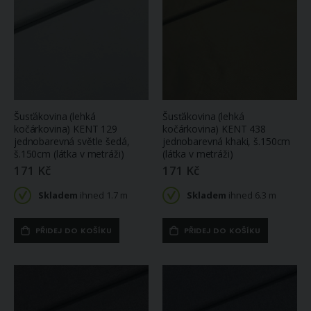
Šusťákovina (lehká
Šusťákovina (lehká
kočárkovina) KENT 129
kočárkovina) KENT 438
jednobarevná světle šedá,
jednobarevná khaki, š.150cm
š.150cm (látka v metráži)
(látka v metráži)
171 Kč
171 Kč
Skladem
ihned 1.7 m
Skladem
ihned 6.3 m
PŘIDEJ DO KOŠÍKU
PŘIDEJ DO KOŠÍKU