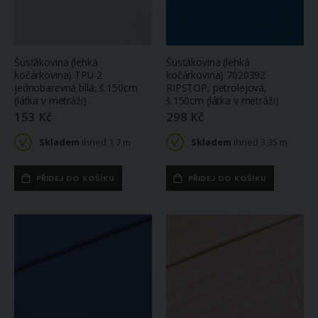
Šusťákovina (lehká
Šusťákovina (lehká
kočárkovina) TPU 2
kočárkovina) 7020392
jednobarevná bílá, š.150cm
RIPSTOP, petrolejová,
(látka v metráži)
š.150cm (látka v metráži)
153 Kč
298 Kč
Skladem
ihned 1.7 m
Skladem
ihned 3.35 m
PŘIDEJ DO KOŠÍKU
PŘIDEJ DO KOŠÍKU