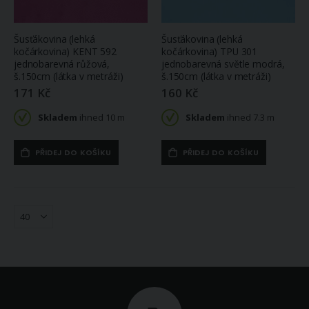
Šusťákovina (lehká
Šusťákovina (lehká
kočárkovina) KENT 592
kočárkovina) TPU 301
jednobarevná růžová,
jednobarevná světle modrá,
š.150cm (látka v metráži)
š.150cm (látka v metráži)
171 Kč
160 Kč
Skladem
ihned 10 m
Skladem
ihned 7.3 m
PŘIDEJ DO KOŠÍKU
PŘIDEJ DO KOŠÍKU