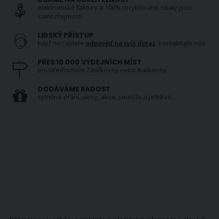
elektronické faktury a 100% recyklované obaly jsou
samozřejmostí
LIDSKÝ PŘÍSTUP
když nenajdete
odpověď na svůj dotaz
, kontaktujte nás
PŘES 10 000 VÝDEJNÍCH MÍST
prostřednictvím Zásilkovny nebo Balíkovny
DODÁVÁME RADOST
splněná přání, slevy, akce, soutěže a ještě víc...
NEWSLETTER