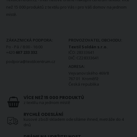
než 15 000 produktů z textilu pro Vás i pro Váš domov na jednom
místě.
KONTAKTNÍ INFORMACE
ZÁKAZNICKÁ PODPORA:
PROVOZOVATEL OBCHODU:
Po - Pá / 8:00 - 16:00
Textil Soldán s.r.o.
+420
607 233 332
IČO: 28333641
DIČ: CZ28333641
podpora@textilcentrum.cz
ADRESA:
Vejvanovského 469/8
767 01 Kroměříž
Česká republika
VÍCE NEŽ 15 000 PRODUKTŮ
z textilu na jednom místě
RYCHLÉ ODESLÁNÍ
kusové zboží skladem odesíláme ihned, metráže do 4
dnů
DBÁME NA UDRŽITELNOST