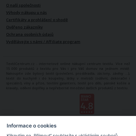
O naší společnosti
Výhody nákupu u nás
Certifikáty a prohlášení o shodě
Ověřeno zákazníky
Ochrana osobních údajů
Vydělávejte s námi / Affiliate program
TextilCentrum.cz - internetové online nákupní centrum textilu. Více než
15 000 produktů z textilu pro Vás i pro Váš domov na jednom místě.
Nakoupíte zde bytový textil (povlečení, prostěradla, záclony, závěsy ...),
textil do kuchyně i do koupelny, látky v metráži (oděvní, dekorační i
speciální), vlny a příze, textilní galanterii, textil pro děti, pánské košile a
kravaty, oděvní doplňky a nepřeberné množství dalších produktů z textilu.
Informace o cookies
Kliknutím na „Přijmout“ souhlasíte s ukládáním souborů