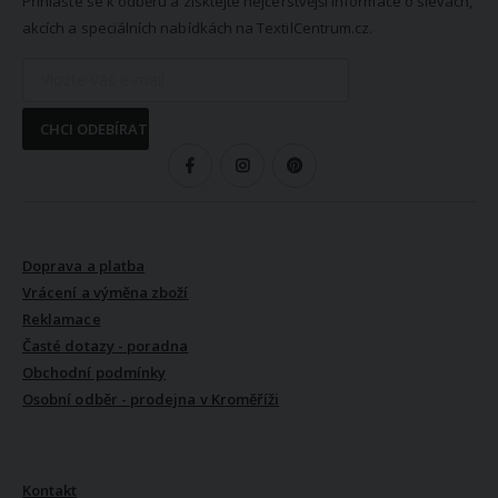
Přihlaste se k odběru a získtejte nejčerstvější informace o slevách,
akcích a speciálních nabídkách na TextilCentrum.cz.
CHCI ODEBÍRAT
SLEDUJTE NÁS
VŠE O NÁKUPU
Doprava a platba
Vrácení a výměna zboží
Reklamace
Časté dotazy - poradna
Obchodní podmínky
Osobní odběr - prodejna v Kroměříži
VŠE O NÁS
Kontakt