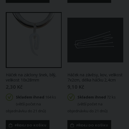
Háček na záclony šnek, bílý,
Háček na závěsy, kov, velikost
velikost 10x28mm
7x2cm, délka háčku 2,4cm
2,30 Kč
9,10 Kč
Skladem ihned
164 ks
Skladem ihned
72 ks
(větší počet na
(větší počet na
objednávku do 21 dnů)
objednávku do 21 dnů)
PŘIDEJ DO KOŠÍKU
PŘIDEJ DO KOŠÍKU