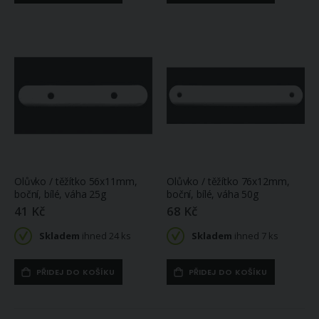
Olůvko / těžítko 56x11mm,
Olůvko / těžítko 76x12mm,
boční, bílé, váha 25g
boční, bílé, váha 50g
41 Kč
68 Kč
Skladem
ihned 24 ks
Skladem
ihned 7 ks
PŘIDEJ DO KOŠÍKU
PŘIDEJ DO KOŠÍKU