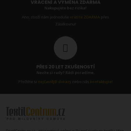
VRÁCENÍ A VÝMĚNA ZDARMA
Nakupujete bez rizika!
Ano, zboží nám jednoduše
vrátíte ZDARMA
přes
Zásilkovnu!
PŘES 20 LET ZKUŠENOSTÍ
Nevíte si rady? Rádi poradíme.
Přečtěte si
nejčastější dotazy
nebo nás
kontaktujte
!
TextilCentrum.cz - internetové online nákupní centrum textilu. Více