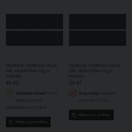
Olůvková / těžítková šňůra,
Olůvková / těžítková šňůra,
bílá, váha těžítka 50g (v
bílá, váha těžítka 25g (v
metráži)
metráži)
Povlečení dětské Matějovský PEJSCI, béžové, bavlna hladká digitál, 140x200cm + 70x90cm
Bavlněné plátno SANDRA UNI jednobarevná tmavě oranžová, š.140cm (látka v metráži)
46 Kč
29 Kč
1 190 Kč
128 Kč
Skladem
Skladem
Skladem ihned
12.4 m
Doprodej
(skladem
ihned
1 ks
ihned 9.7 m
(větší počet na
poslední 51.7 m)
(větší počet na
objednávku do 9
objednávku do 21 dnů)
dnů)
Satén elastický STR SAT 029, jednobarevná světle modrá, š.150cm (látka v metráži)
PŘIDEJ DO KOŠÍKU
244 Kč
PŘIDEJ DO KOŠÍKU
Povlečení Matějovský LUNARIS, květinový vzor, oranžové, bavlněný satén, digitál (více rozměrů)
Skladem