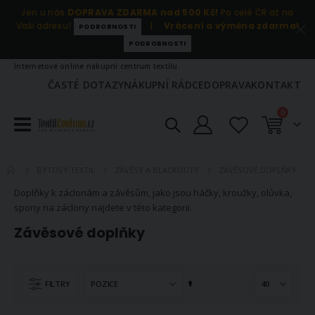
Jen u nás
DOPRAVA ZDARMA nad 500 Kč!
Po celé ČR až na
Vaši adresu!
|
Vrácení a výměna zdarma!
PODROBNOSTI
PODROBNOSTI
Internetové online nákupní centrum textilu.
ČASTÉ DOTAZY
NÁKUPNÍ RÁDCE
DOPRAVA
KONTAKT
položky
0
Košík
ZÁVĚSOVÉ DOPLŇKY
BYTOVÝ TEXTIL
ZÁVĚSY A BLACKOUTY
Doplňky k záclonám a závěsům, jako jsou háčky, kroužky, olůvka,
spony na záclony najdete v této kategorii.
Závěsové doplňky
Nastavit
FILTRY
sestupně