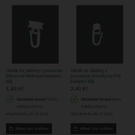
ihned 1.6 m
1 390 Kč
Skladem
ihned 2 ks
Šusťákovina (lehká kočárkovina) KENT 72 jednobarevná šedá, š.150cm (látka v metráži)
(více variant)
171 Kč
Skladem
Kuchyňské utěrky ŘEDKVIČKA vaflové vyšívané, červeno-bílá, 2 kusy 45x70cm
ihned 11.7 m
231 Kč
Skladem
ihned 2 ks
Háček na záclony s posuvnou
Háček na záclony s
ližinou na hliníkovou kolejnici,
posuvnými kolečky na PVC
bílý
kolejnici, bílý
3,80 Kč
2,40 Kč
Skladem ihned
538 ks
Skladem ihned
44 ks
(větší počet na
(větší počet na
objednávku do 21 dnů)
objednávku do 21 dnů)
PŘIDEJ DO KOŠÍKU
PŘIDEJ DO KOŠÍKU