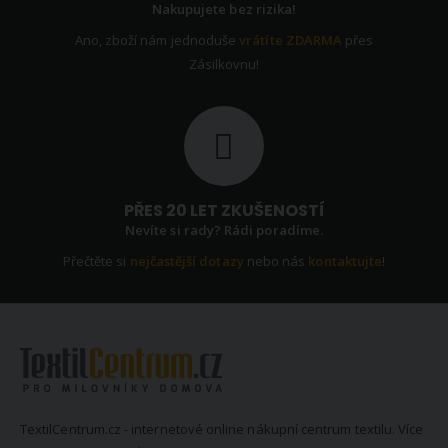
Nakupujete bez rizika!
Ano, zboží nám jednoduše
vrátíte ZDARMA
přes
Zásilkovnu!
PŘES 20 LET ZKUŠENOSTÍ
Nevíte si rady? Rádi poradíme.
Přečtěte si
nejčastější dotazy
nebo nás
kontaktujte
!
TextilCentrum.cz - internetové online nákupní centrum textilu. Více