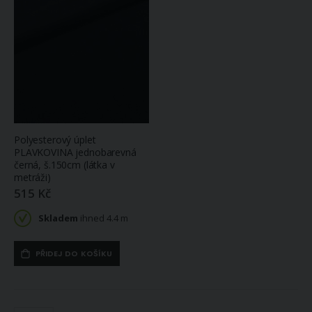
ihned 5 ks
152 Kč
Skladem
ihned 255.25
Prostěradlo MIKROFLANEL SLEEP WELL 180x200cm, tmavě modré
m (více variant)
768 Kč
Na
Dekorační látka / ubrusovina hieroglyfy, krémová, šířka 140cm (látka v metráži)
objednávku
(do 14 dnů)
183 Kč
Skladem
ihned 14.6 m
Polyesterový úplet
PLAVKOVINA jednobarevná
černá, š.150cm (látka v
metráži)
515 Kč
Skladem
ihned 4.4 m
PŘIDEJ DO KOŠÍKU