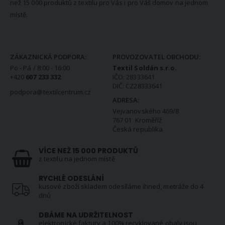
než 15 000 produktů z textilu pro Vás i pro Váš domov na jednom
místě.
KONTAKTNÍ INFORMACE
ZÁKAZNICKÁ PODPORA:
PROVOZOVATEL OBCHODU:
Po - Pá / 8:00 - 16:00
Textil Soldán s.r.o.
+420
607 233 332
IČO: 28333641
DIČ: CZ28333641
podpora@textilcentrum.cz
ADRESA:
Vejvanovského 469/8
767 01 Kroměříž
Česká republika
VÍCE NEŽ 15 000 PRODUKTŮ
z textilu na jednom místě
RYCHLÉ ODESLÁNÍ
kusové zboží skladem odesíláme ihned, metráže do 4
dnů
DBÁME NA UDRŽITELNOST
elektronické faktury a 100% recyklované obaly jsou