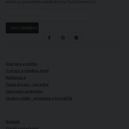
akcích a speciálních nabídkách na TextilCentrum.cz.
CHCI ODEBÍRAT
SLEDUJTE NÁS
VŠE O NÁKUPU
Doprava a platba
Vrácení a výměna zboží
Reklamace
Časté dotazy - poradna
Obchodní podmínky
Osobní odběr - prodejna v Kroměříži
VŠE O NÁS
Kontakt
O naší společnosti