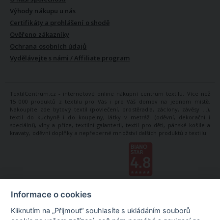
Výhody nákupu u nás
Certifikáty a prohlášení o shodě
Ověřeno zákazníky
Ochrana osobních údajů
Vydělávejte s námi / Affiliate program
TextilCentrum.cz - internetové online nákupní centrum textilu. Více než
15 000 produktů z textilu pro Vás i pro Váš domov na jednom místě.
Nakoupíte zde bytový textil (povlečení, prostěradla, záclony, závěsy ...),
textil do kuchyně i do koupelny, látky v metráži (oděvní, dekorační i
speciální), vlny a příze, textilní galanterii, textil pro děti, pánské košile a
kravaty, oděvní doplňky a nepřeberné množství dalších produktů z textilu.
Informace o cookies
Kliknutím na „Přijmout“ souhlasíte s ukládáním souborů