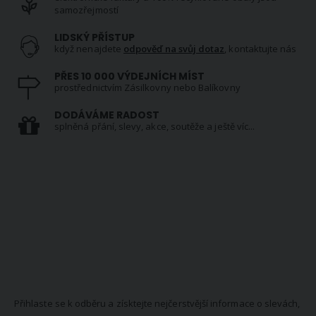
samozřejmostí
LIDSKÝ PŘÍSTUP
když nenajdete
odpověď na svůj dotaz
, kontaktujte nás
PŘES 10 000 VÝDEJNÍCH MÍST
prostřednictvím Zásilkovny nebo Balíkovny
DODÁVÁME RADOST
splněná přání, slevy, akce, soutěže a ještě víc...
NEWSLETTER
Přihlaste se k odběru a získtejte nejčerstvější informace o slevách,