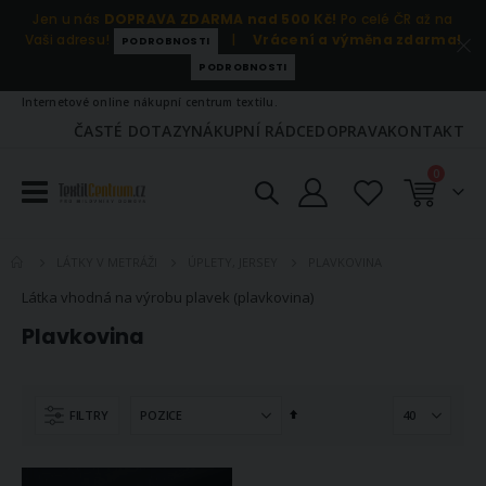
Jen u nás
DOPRAVA ZDARMA nad 500 Kč!
Po celé ČR až na
Vaši adresu!
|
Vrácení a výměna zdarma!
PODROBNOSTI
PODROBNOSTI
Internetové online nákupní centrum textilu.
ČASTÉ DOTAZY
NÁKUPNÍ RÁDCE
DOPRAVA
KONTAKT
položky
0
Košík
PLAVKOVINA
LÁTKY V METRÁŽI
ÚPLETY, JERSEY
Froté osuška ZARA, bílá s proužkovanou bordurou, 70x140cm
Kuchyňská chňapka vánoční 25800 VÁNOČNÍ VZOR NA TMAVĚ ZELENÉ 28x18cm
Látka vhodná na výrobu plavek (plavkovina)
316 Kč
124 Kč
Plavkovina
Skladem
Skladem
ihned
4 ks
ihned 4 ks
(větší počet na
objednávku do 14
dnů)
Vyšívací předloha, obrázek na vyšívání 70246/1309 německý ovčák na modré, 18x24cm
Nastavit
FILTRY
sestupně
153 Kč
Záclona sablé STELLARA 5344/10, žíhaná, vzor pršíčko, s olůvkem, bílá (více výšek, v metráži)
Skladem