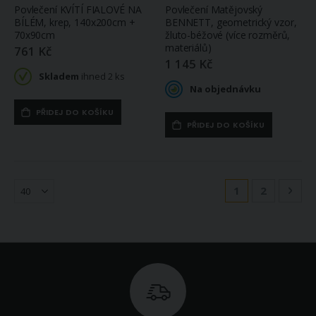
Povlečení KVÍTÍ FIALOVÉ NA
Povlečení Matějovský
BÍLÉM, krep, 140x200cm +
BENNETT, geometrický vzor,
70x90cm
žluto-béžové (více rozměrů,
materiálů)
761 Kč
1 145 Kč
Skladem
ihned 2 ks
Na objednávku
PŘIDEJ DO KOŠÍKU
PŘIDEJ DO KOŠÍKU
Stránka
Právě si prohlíž
Stránka
Strá
Násl
1
2