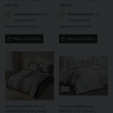
(větší počet na
ihned
2 ks
599 Kč
599 Kč
objednávku do 14
(větší počet na
dnů)
objednávku do 14
Skladem ihned
25 ks
Skladem ihned
5 ks
dnů)
(větší počet na
(větší počet na
objednávku do 9 dnů)
objednávku do 9 dnů)
PŘIDEJ DO KOŠÍKU
PŘIDEJ DO KOŠÍKU
Povlečení KAROLINE 015
Povlečení Matějovský
hnědobéžové pruhy, krep,
MANGO (více rozměrů,