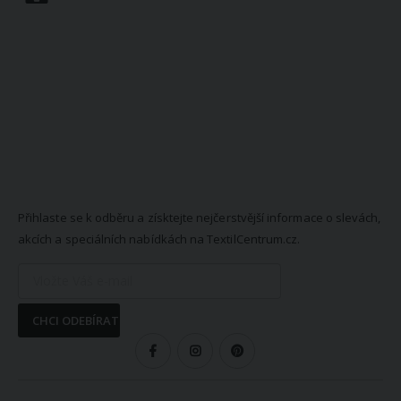
NEWSLETTER
Přihlaste se k odběru a získtejte nejčerstvější informace o slevách,
akcích a speciálních nabídkách na TextilCentrum.cz.
CHCI ODEBÍRAT
SLEDUJTE NÁS
VŠE O NÁKUPU