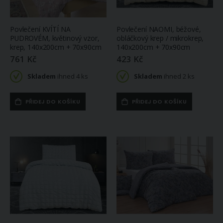
Povlečení KVÍTÍ NA
Povlečení NAOMI, béžové,
PUDROVÉM, květinový vzor,
obláčkový krep / mikrokrep,
krep, 140x200cm + 70x90cm
140x200cm + 70x90cm
761 Kč
423 Kč
Skladem
ihned 4 ks
Skladem
ihned 2 ks
PŘIDEJ DO KOŠÍKU
PŘIDEJ DO KOŠÍKU