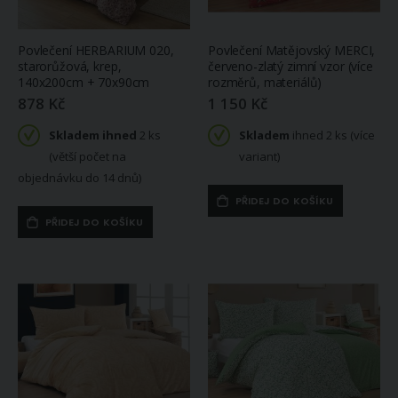
Povlečení HERBARIUM 020,
Povlečení Matějovský MERCI,
starorůžová, krep,
červeno-zlatý zimní vzor (více
140x200cm + 70x90cm
rozměrů, materiálů)
878 Kč
1 150 Kč
Skladem ihned
2 ks
Skladem
ihned 2 ks (více
(větší počet na
variant)
objednávku do 14 dnů)
PŘIDEJ DO KOŠÍKU
PŘIDEJ DO KOŠÍKU