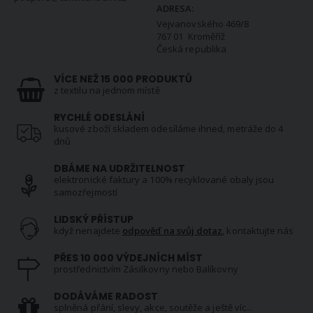
ADRESA:
Vejvanovského 469/8
767 01 Kroměříž
Česká republika
VÍCE NEŽ 15 000 PRODUKTŮ
z textilu na jednom místě
RYCHLÉ ODESLÁNÍ
kusové zboží skladem odesíláme ihned, metráže do 4
dnů
DBÁME NA UDRŽITELNOST
elektronické faktury a 100% recyklované obaly jsou
samozřejmostí
LIDSKÝ PŘÍSTUP
když nenajdete
odpověď na svůj dotaz
, kontaktujte nás
PŘES 10 000 VÝDEJNÍCH MÍST
prostřednictvím Zásilkovny nebo Balíkovny
DODÁVÁME RADOST
splněná přání, slevy, akce, soutěže a ještě víc...