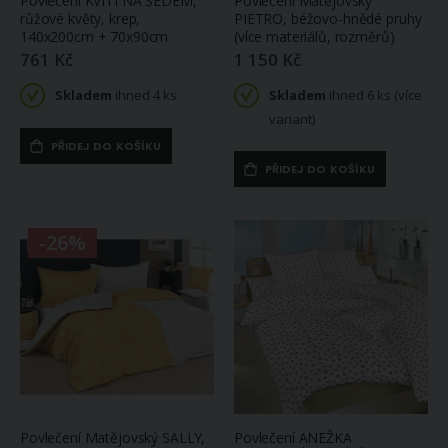
Povlečení KVÍTÍ NA ŠEDÉM,
Povlečení Matějovský
růžové květy, krep,
PIETRO, béžovo-hnědé pruhy
140x200cm + 70x90cm
(více materiálů, rozměrů)
761 Kč
1 150 Kč
Skladem
ihned 4 ks
Skladem
ihned 6 ks (více
variant)
PŘIDEJ DO KOŠÍKU
PŘIDEJ DO KOŠÍKU
-26%
Povlečení Matějovský SALLY,
Povlečení ANEŽKA