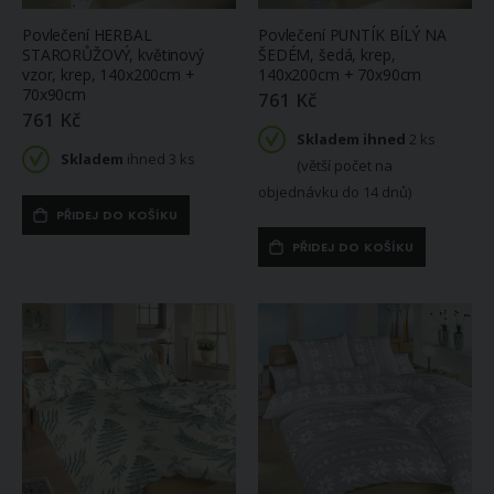
Povlečení HERBAL
Povlečení PUNTÍK BÍLÝ NA
STARORŮŽOVÝ, květinový
ŠEDÉM, šedá, krep,
vzor, krep, 140x200cm +
140x200cm + 70x90cm
70x90cm
761 Kč
761 Kč
Skladem ihned
2 ks
Skladem
ihned 3 ks
(větší počet na
objednávku do 14 dnů)
PŘIDEJ DO KOŠÍKU
PŘIDEJ DO KOŠÍKU