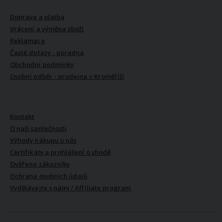
Doprava a platba
Vrácení a výměna zboží
Reklamace
Časté dotazy - poradna
Obchodní podmínky
Osobní odběr - prodejna v Kroměříži
VŠE O NÁS
Kontakt
O naší společnosti
Výhody nákupu u nás
Certifikáty a prohlášení o shodě
Ověřeno zákazníky
Ochrana osobních údajů
Vydělávejte s námi / Affiliate program