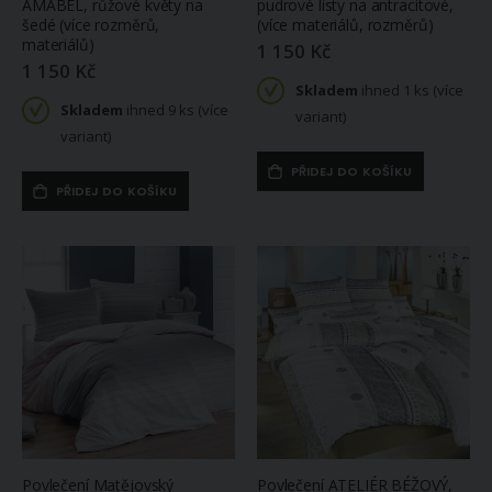
AMABEL, růžové květy na
pudrové listy na antracitové,
šedé (více rozměrů,
(více materiálů, rozměrů)
materiálů)
1 150 Kč
1 150 Kč
Skladem
ihned 1 ks (více
Skladem
ihned 9 ks (více
variant)
variant)
PŘIDEJ DO KOŠÍKU
PŘIDEJ DO KOŠÍKU
Povlečení Matějovský
Povlečení ATELIÉR BÉŽOVÝ,