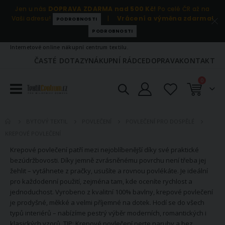
Jen u nás
DOPRAVA ZDARMA nad 500 Kč!
Po celé ČR až na
Vaši adresu!
|
Vrácení a výměna zdarma!
PODROBNOSTI
PODROBNOSTI
Internetové online nákupní centrum textilu.
ČASTÉ DOTAZY
NÁKUPNÍ RÁDCE
DOPRAVA
KONTAKT
položky
0
Košík
BYTOVÝ TEXTIL
POVLEČENÍ
POVLEČENÍ PRO DOSPĚLÉ
KREPOVÉ POVLEČENÍ
Krepové povlečení patří mezi nejoblíbenější díky své praktické
bezúdržbovosti. Díky jemně zvrásněnému povrchu není třeba jej
žehlit – vytáhnete z pračky, usušíte a rovnou povlékáte. Je ideální
pro každodenní použití, zejména tam, kde oceníte rychlost a
jednoduchost. Vyrobeno z kvalitní 100% bavlny, krepové povlečení
je prodyšné, měkké a velmi příjemné na dotek. Hodí se do všech
typů interiérů – nabízíme pestrý výběr moderních, romantických i
klasických vzorů. TIP: Krepové povlečení perte naruby a bez