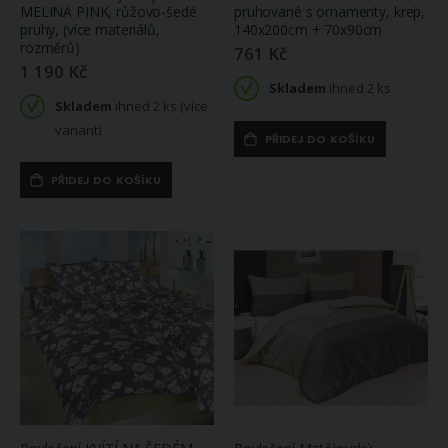
MELINA PINK, růžovo-šedé
pruhované s ornamenty, krep,
pruhy, (více materiálů,
140x200cm + 70x90cm
rozměrů)
761 Kč
1 190 Kč
Skladem
ihned 2 ks
Skladem
ihned 2 ks (více
variant)
PŘIDEJ DO KOŠÍKU
PŘIDEJ DO KOŠÍKU