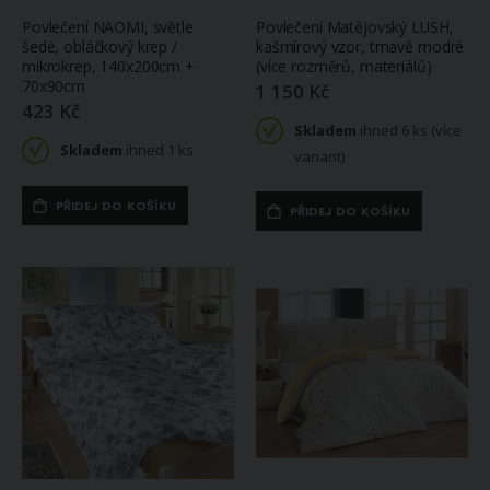
Povlečení NAOMI, světle
Povlečení Matějovský LUSH,
šedé, obláčkový krep /
kašmírový vzor, tmavě modré
mikrokrep, 140x200cm +
(více rozměrů, materiálů)
70x90cm
1 150 Kč
423 Kč
Skladem
ihned 6 ks (více
Skladem
ihned 1 ks
variant)
PŘIDEJ DO KOŠÍKU
PŘIDEJ DO KOŠÍKU