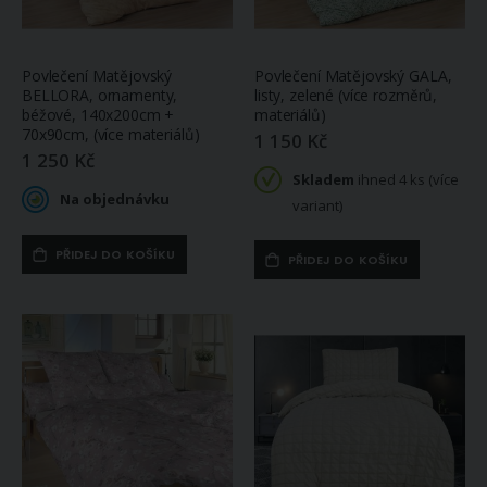
Povlečení Matějovský
Povlečení Matějovský GALA,
BELLORA, ornamenty,
listy, zelené (více rozměrů,
béžové, 140x200cm +
materiálů)
70x90cm, (více materiálů)
1 150 Kč
1 250 Kč
Skladem
ihned 4 ks (více
Na objednávku
variant)
PŘIDEJ DO KOŠÍKU
PŘIDEJ DO KOŠÍKU