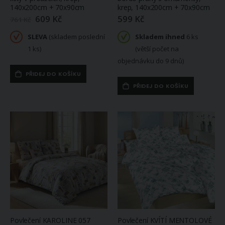
140x200cm + 70x90cm
krep, 140x200cm + 70x90cm
609 Kč
599 Kč
Zlevněná
761 Kč
/
akční
SLEVA
(skladem poslední
Skladem ihned
6 ks
cena
1 ks)
(větší počet na
objednávku do 9 dnů)
PŘIDEJ DO KOŠÍKU
PŘIDEJ DO KOŠÍKU
Povlečení KAROLINE 057
Povlečení KVÍTÍ MENTOLOVÉ