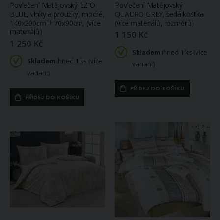
Povlečení Matějovský EZIO
Povlečení Matějovský
BLUE, vlnky a proužky, modré,
QUADRO GREY, šedá kostka
140x200cm + 70x90cm, (více
(více materiálů, rozměrů)
materiálů)
1 150 Kč
1 250 Kč
Skladem
ihned 1 ks (více
Skladem
ihned 1 ks (více
variant)
variant)
PŘIDEJ DO KOŠÍKU
PŘIDEJ DO KOŠÍKU