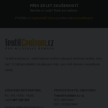
PŘES 20 LET ZKUŠENOSTÍ
Nevíte si rady? Rádi poradíme.
Přečtěte si
nejčastější dotazy
nebo nás
kontaktujte
!
TextilCentrum.cz - internetové online nákupní centrum textilu. Více
než 15 000 produktů z textilu pro Vás i pro Váš domov na jednom
místě.
KONTAKTNÍ INFORMACE
ZÁKAZNICKÁ PODPORA:
PROVOZOVATEL OBCHODU:
Po - Pá / 8:00 - 16:00
Textil Soldán s.r.o.
+420
607 233 332
IČO: 28333641
DIČ: CZ28333641
podpora@textilcentrum.cz