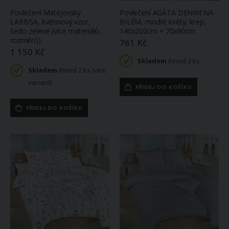
Povlečení Matějovský
Povlečení AGÁTA DENIM NA
LARISSA, květinový vzor,
BÍLÉM, modré květy, krep,
šedo-zelené (více materiálů,
140x200cm + 70x90cm
rozměrů)
761 Kč
1 150 Kč
Skladem
ihned 2 ks
Skladem
ihned 2 ks (více
variant)
PŘIDEJ DO KOŠÍKU
PŘIDEJ DO KOŠÍKU