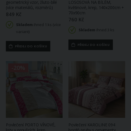
geometrický vzor, žluto-bílé
LOSOSOVÁ NA BÍLÉM,
(více materiálů, rozměrů)
květinové, krep, 140x200cm +
70x90cm
849 Kč
760 Kč
Skladem
ihned 1 ks (více
Skladem
ihned 3 ks
variant)
PŘIDEJ DO KOŠÍKU
PŘIDEJ DO KOŠÍKU
-20%
Povlečení PORTO VÍNOVÉ,
Povlečení KAROLINE 094
listy v proužcích, krep,
bordó pruhy s ornamenty,