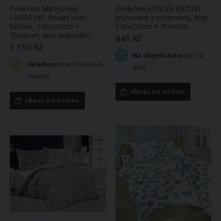
Povlečení Matějovský
Povlečení ATELIÉR BÉŽOVÝ,
LIBERTINE, florální vzor,
pruhované s ornamenty, krep,
béžové, 140x200cm +
140x220cm + 70x90cm
70x90cm, (více materiálů)
846 Kč
1 150 Kč
Na objednávku
(do 14
Skladem
ihned 2 ks (více
dnů)
variant)
PŘIDEJ DO KOŠÍKU
PŘIDEJ DO KOŠÍKU