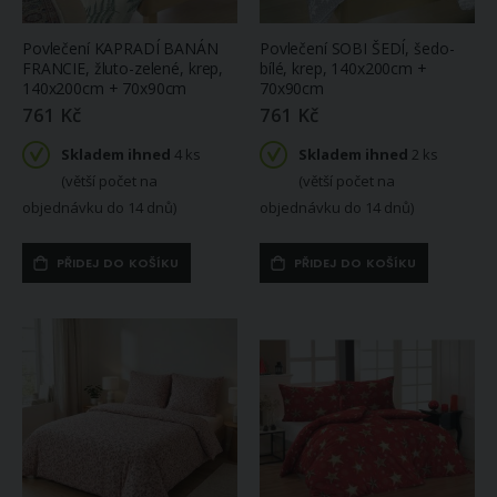
Povlečení KAPRADÍ BANÁN
Povlečení SOBI ŠEDÍ, šedo-
FRANCIE, žluto-zelené, krep,
bílé, krep, 140x200cm +
140x200cm + 70x90cm
70x90cm
761 Kč
761 Kč
Skladem ihned
4 ks
Skladem ihned
2 ks
(větší počet na
(větší počet na
objednávku do 14 dnů)
objednávku do 14 dnů)
PŘIDEJ DO KOŠÍKU
PŘIDEJ DO KOŠÍKU