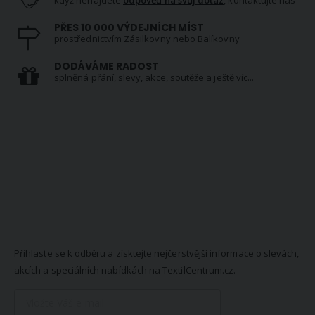
PŘES 10 000 VÝDEJNÍCH MÍST
prostřednictvím Zásilkovny nebo Balíkovny
DODÁVÁME RADOST
splněná přání, slevy, akce, soutěže a ještě víc...
NEWSLETTER
Přihlaste se k odběru a získtejte nejčerstvější informace o slevách,
akcích a speciálních nabídkách na TextilCentrum.cz.