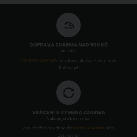
Skladem
Skladem
ihned 1 ks
ihned 2 ks
(více variant)
DOPRAVA ZDARMA NAD 500 KČ
Jen u nás!
DOPRAVA ZDARMA
na adresu, do Zásilkovny nebo
Balíkovny!
VRÁCENÍ A VÝMĚNA ZDARMA
Nakupujete bez rizika!
Ano, zboží nám jednoduše
vrátíte ZDARMA
přes
Zásilkovnu!