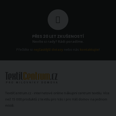
PŘES 20 LET ZKUŠENOSTÍ
Nevíte si rady? Rádi poradíme.
Přečtěte si
nejčastější dotazy
nebo nás
kontaktujte
!
TextilCentrum.cz - internetové online nákupní centrum textilu. Více
než 15 000 produktů z textilu pro Vás i pro Váš domov na jednom
místě.