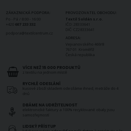
KONTAKTNÍ INFORMACE
ZÁKAZNICKÁ PODPORA:
PROVOZOVATEL OBCHODU:
Po - Pá / 8:00 - 16:00
Textil Soldán s.r.o.
+420
607 233 332
IČO: 28333641
DIČ: CZ28333641
podpora@textilcentrum.cz
ADRESA:
Vejvanovského 469/8
767 01 Kroměříž
Česká republika
VÍCE NEŽ 15 000 PRODUKTŮ
z textilu na jednom místě
RYCHLÉ ODESLÁNÍ
kusové zboží skladem odesíláme ihned, metráže do 4
dnů
DBÁME NA UDRŽITELNOST
elektronické faktury a 100% recyklované obaly jsou
samozřejmostí
LIDSKÝ PŘÍSTUP
když nenajdete
odpověď na svůj dotaz
, kontaktujte nás