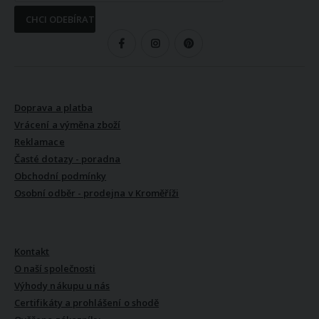
CHCI ODEBÍRAT
SLEDUJTE NÁS
VŠE O NÁKUPU
Doprava a platba
Vrácení a výměna zboží
Reklamace
Časté dotazy - poradna
Obchodní podmínky
Osobní odběr - prodejna v Kroměříži
VŠE O NÁS
Kontakt
O naší společnosti
Výhody nákupu u nás
Certifikáty a prohlášení o shodě