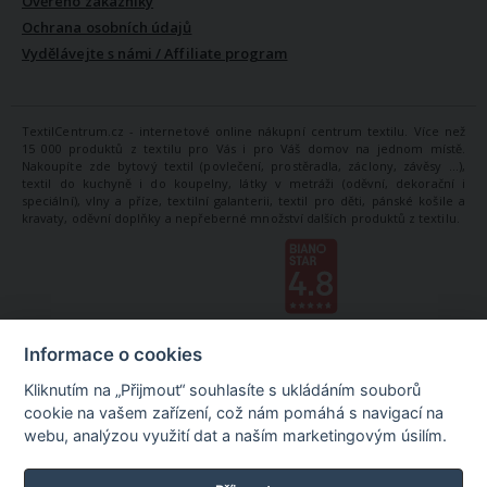
Ověřeno zákazníky
Ochrana osobních údajů
Vydělávejte s námi / Affiliate program
TextilCentrum.cz - internetové online nákupní centrum textilu. Více než
15 000 produktů z textilu pro Vás i pro Váš domov na jednom místě.
Nakoupíte zde bytový textil (povlečení, prostěradla, záclony, závěsy ...),
textil do kuchyně i do koupelny, látky v metráži (oděvní, dekorační i
speciální), vlny a příze, textilní galanterii, textil pro děti, pánské košile a
kravaty, oděvní doplňky a nepřeberné množství dalších produktů z textilu.
Informace o cookies
Kliknutím na „Přijmout“ souhlasíte s ukládáním souborů
cookie na vašem zařízení, což nám pomáhá s navigací na
webu, analýzou využití dat a naším marketingovým úsilím.