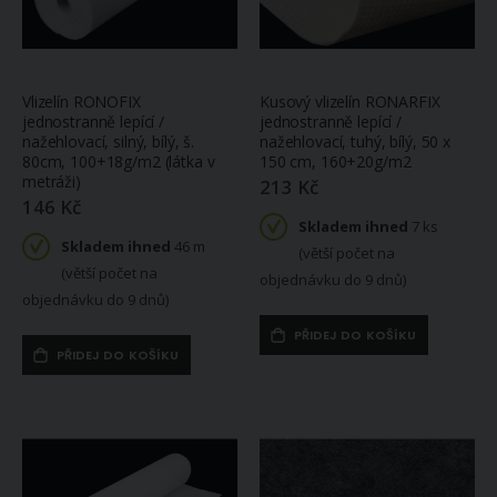
Vlizelín RONOFIX
Kusový vlizelín RONARFIX
jednostranně lepící /
jednostranně lepící /
nažehlovací, silný, bílý, š.
nažehlovací, tuhý, bílý, 50 x
80cm, 100+18g/m2 (látka v
150 cm, 160+20g/m2
metráži)
213 Kč
146 Kč
Skladem ihned
7 ks
Skladem ihned
46 m
(větší počet na
(větší počet na
objednávku do 9 dnů)
objednávku do 9 dnů)
PŘIDEJ DO KOŠÍKU
PŘIDEJ DO KOŠÍKU