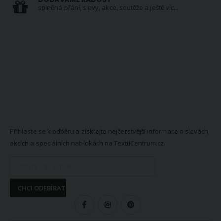
splněná přání, slevy, akce, soutěže a ještě víc...
NEWSLETTER
Přihlaste se k odběru a získtejte nejčerstvější informace o slevách,
akcích a speciálních nabídkách na TextilCentrum.cz.
CHCI ODEBÍRAT
SLEDUJTE NÁS