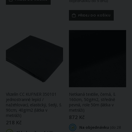
objednávku do 9 dnů)
PŘIDEJ DO KOŠÍKU
Vlizelín CC KUFNER 350101
Netkaná textilie, černá, š.
jednostranně lepící /
160cm, 50g/m2, středně
nažehlovací, elastický, šedý, š.
pevná, role 50m (látka v
90cm, 40g/m2 (látka v
metráži)
metráži)
872 Kč
218 Kč
Na objednávku
(do 28