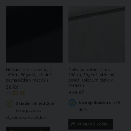
Netkaná textilie, černá, š.
Netkaná textilie, bílá, š.
160cm, 50g/m2, středně
160cm, 50g/m2, středně
pevná (látka v metráži)
pevná, role 50m (látka v
metráži)
36 Kč
859 Kč
23 Kč
Od
Na objednávku
(do 28
Skladem ihned
26 m
dnů)
(větší počet na
objednávku do 28 dnů)
PŘIDEJ DO KOŠÍKU