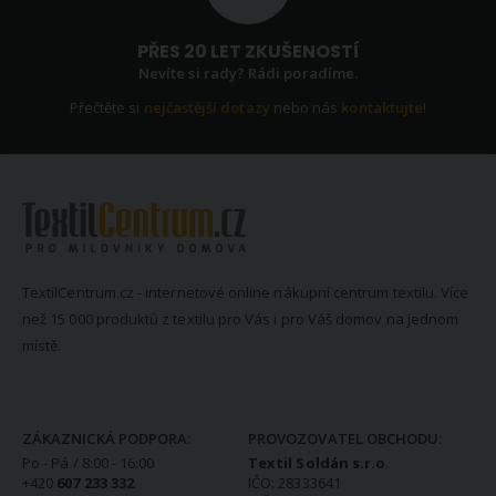
PŘES 20 LET ZKUŠENOSTÍ
Nevíte si rady? Rádi poradíme.
Přečtěte si
nejčastější dotazy
nebo nás
kontaktujte
!
TextilCentrum.cz - internetové online nákupní centrum textilu. Více
než 15 000 produktů z textilu pro Vás i pro Váš domov na jednom
místě.
KONTAKTNÍ INFORMACE
ZÁKAZNICKÁ PODPORA:
PROVOZOVATEL OBCHODU:
Po - Pá / 8:00 - 16:00
Textil Soldán s.r.o.
+420
607 233 332
IČO: 28333641