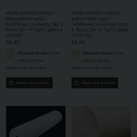
Vlizelín KUFNER V908B57
Vlizelín KUFNER V908B57
jednostranně lepící /
jednostranně lepící /
nažehlovací, prošívaný, bílý, š.
nažehlovací, prošívaný, šedý,
90cm, 25+10+5g/m2 (látka v
š. 90cm, 25+10+5g/m2 (látka
metráži)
v metráži)
56 Kč
56 Kč
Skladem ihned
33.2 m
Skladem ihned
1.7 m
(větší počet na
(větší počet na
objednávku do 9 dnů)
objednávku do 9 dnů)
PŘIDEJ DO KOŠÍKU
PŘIDEJ DO KOŠÍKU