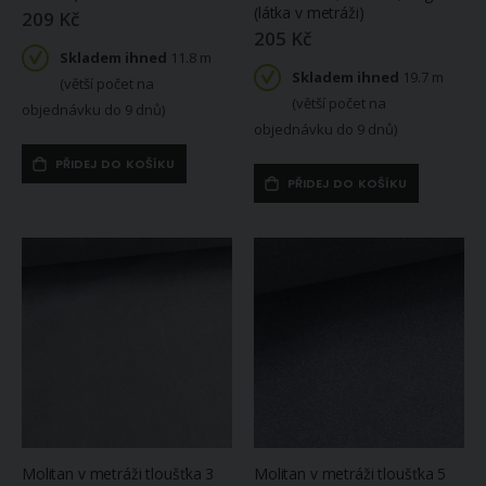
(látka v metráži)
209 Kč
205 Kč
Skladem ihned
11.8 m
Skladem ihned
19.7 m
(větší počet na
(větší počet na
objednávku do 9 dnů)
objednávku do 9 dnů)
PŘIDEJ DO KOŠÍKU
PŘIDEJ DO KOŠÍKU
Molitan v metráži tloušťka 3
Molitan v metráži tloušťka 5