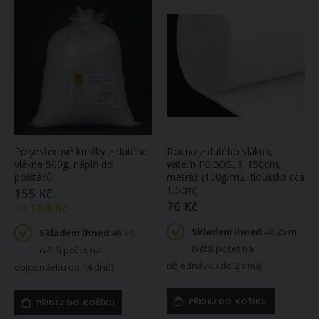
Polyesterové kuličky z dutého
Rouno z dutého vlákna,
vlákna 500g, náplň do
vatelín FOBOS, š. 150cm,
polštářů
metráž (100g/m2, tloušťka cca
1,5cm)
155 Kč
76 Kč
108 Kč
Od
Skladem ihned
40.25 m
Skladem ihned
46 ks
(větší počet na
(větší počet na
objednávku do 2 dnů)
objednávku do 14 dnů)
PŘIDEJ DO KOŠÍKU
PŘIDEJ DO KOŠÍKU