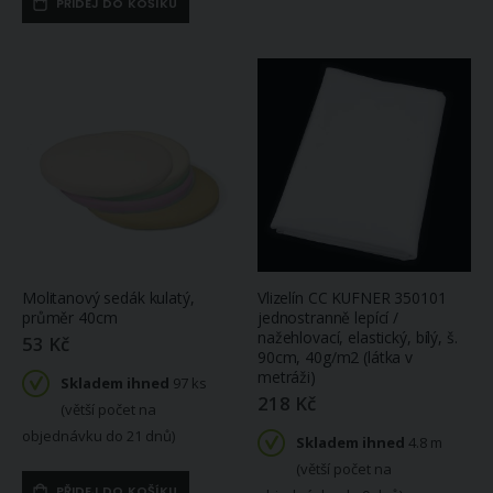
PŘIDEJ DO KOŠÍKU
Molitanový sedák kulatý,
Vlizelín CC KUFNER 350101
průměr 40cm
jednostranně lepící /
nažehlovací, elastický, bílý, š.
53 Kč
90cm, 40g/m2 (látka v
metráži)
Skladem ihned
97 ks
218 Kč
(větší počet na
objednávku do 21 dnů)
Skladem ihned
4.8 m
(větší počet na
PŘIDEJ DO KOŠÍKU