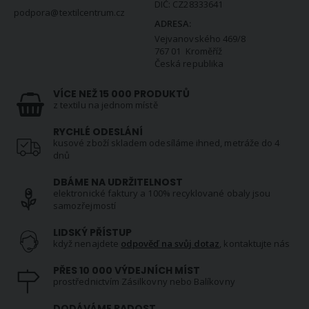
DIČ: CZ28333641
podpora@textilcentrum.cz
ADRESA:
Vejvanovského 469/8
767 01 Kroměříž
Česká republika
VÍCE NEŽ 15 000 PRODUKTŮ
z textilu na jednom místě
RYCHLÉ ODESLÁNÍ
kusové zboží skladem odesíláme ihned, metráže do 4
dnů
DBÁME NA UDRŽITELNOST
elektronické faktury a 100% recyklované obaly jsou
samozřejmostí
LIDSKÝ PŘÍSTUP
když nenajdete
odpověď na svůj dotaz
, kontaktujte nás
PŘES 10 000 VÝDEJNÍCH MÍST
prostřednictvím Zásilkovny nebo Balíkovny
DODÁVÁME RADOST