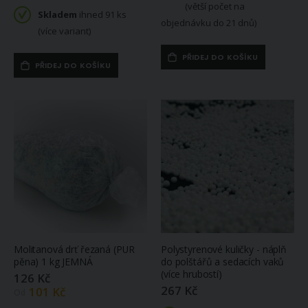
(větší počet na
Skladem
ihned 91 ks
objednávku do 21 dnů)
(více variant)
PŘIDEJ DO KOŠÍKU
PŘIDEJ DO KOŠÍKU
Molitanová drť řezaná (PUR
Polystyrenové kuličky - náplň
pěna) 1 kg JEMNÁ
do polštářů a sedacích vaků
(více hrubostí)
126 Kč
267 Kč
101 Kč
Od