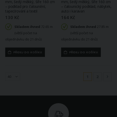
mm, šedý měkký, šíře 160 cm
mm, šedý měkký, šíře 160 cm
– podklad pro čalounění,
– čalounický podklad, nábytek,
tapecírování a textil
auto i karavan
130 Kč
164 Kč
Skladem ihned
72.65 m
Skladem ihned
27.85 m
(větší počet na
(větší počet na
objednávku do 21 dnů)
objednávku do 21 dnů)
PŘIDEJ DO KOŠÍKU
PŘIDEJ DO KOŠÍKU
Stránka
Právě si prohlíž
Stránka
Strá
Násl
1
2