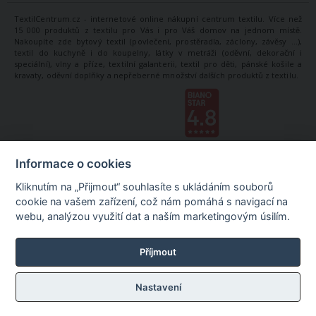
TextilCentrum.cz - internetové online nákupní centrum textilu. Více než
15 000 produktů z textilu pro Vás i pro Váš domov na jednom místě.
Nakoupíte zde bytový textil (povlečení, prostěradla, záclony, závěsy ...),
textil do kuchyně i do koupelny, látky v metráži (oděvní, dekorační i
speciální), vlny a příze, textilní galanterii, textil pro děti, pánské košile a
kravaty, oděvní doplňky a nepřeberné množství dalších produktů z textilu.
Informace o cookies
Kliknutím na „Přijmout“ souhlasíte s ukládáním souborů
cookie na vašem zařízení, což nám pomáhá s navigací na
webu, analýzou využití dat a naším marketingovým úsilím.
Příjmout
Nastavení
©
TextilCentrum.cz