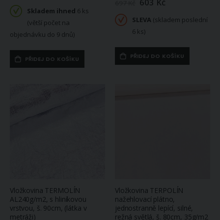
603 Kč
Zlevněná
697 Kč
/
Skladem ihned
6 ks
akční
SLEVA
(skladem poslední
cena
(větší počet na
6 ks)
objednávku do 9 dnů)
PŘIDEJ DO KOŠÍKU
PŘIDEJ DO KOŠÍKU
Vložkovina TERMOLÍN
Vložkovina TERPOLÍN
AL240g/m2, s hliníkovou
nažehlovací plátno,
vrstvou, š. 90cm, (látka v
jednostranně lepící, silné,
metráži)
režná světlá, š. 80cm, 35g/m2