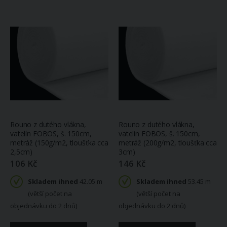
Voálová záclona V611 vyšívané vlnky, s bordurou, bílá výška 250cm ( v metráži)
Utěrky JOSEF LADA SRNKA A ZAJÍC, modrá, 2 kusy 50x64cm
Zlevněná
191 Kč
380 Kč
382 Kč
/
akční
Skladem
SLEVA
cena
ihned
3 ks
(skladem
(větší počet na
poslední 1.7 m)
objednávku do 9
dnů)
Froté ručník DARWIN, béžová, 50x100cm
Rouno z dutého vlákna,
Rouno z dutého vlákna,
vatelín FOBOS, š. 150cm,
vatelín FOBOS, š. 150cm,
109 Kč
Deka KARMELA PLUS BÉŽOVÝ LIST, 150x200cm
metráž (150g/m2, tloušťka cca
metráž (200g/m2, tloušťka cca
Skladem
2,5cm)
3cm)
863 Kč
ihned 1 ks
106 Kč
146 Kč
Na
objednávku
(do 14 dnů)
Skladem ihned
42.05 m
Skladem ihned
53.45 m
Nažehlovací štítek s popisovačem na látky, 050592
(větší počet na
(větší počet na
75 Kč
objednávku do 2 dnů)
objednávku do 2 dnů)
Dětské povlečení do postýlky BLUEY BABY, modro-bílé, bavlna hladká, 100x135cm + 40x60cm
Skladem
ihned 10 ks
346 Kč