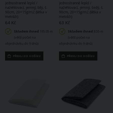
jednostranně lepící /
jednostranně lepící /
nažehlovací, jemný, bílý, š.
nažehlovací, jemný, šedý, š.
90cm, 20+15g/m2 (látka v
90cm, 20+15g/m2 (látka v
metráži)
metráži)
64 Kč
63 Kč
Skladem ihned
195.05 m
Skladem ihned
8.55 m
(větší počet na
(větší počet na
objednávku do 9 dnů)
objednávku do 9 dnů)
PŘIDEJ DO KOŠÍKU
PŘIDEJ DO KOŠÍKU