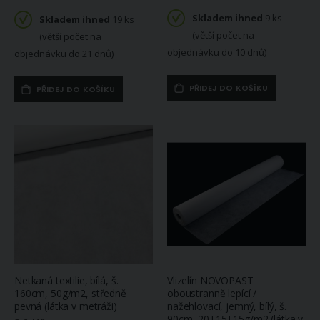
Skladem ihned
9 ks
Skladem ihned
19 ks
(větší počet na
(větší počet na
objednávku do 10 dnů)
objednávku do 21 dnů)
PŘIDEJ DO KOŠÍKU
PŘIDEJ DO KOŠÍKU
Netkaná textilie, bílá, š.
Vlizelín NOVOPAST
160cm, 50g/m2, středně
oboustranně lepící /
pevná (látka v metráži)
nažehlovací, jemný, bílý, š.
90cm, 20+15+15g/m2 (látka v