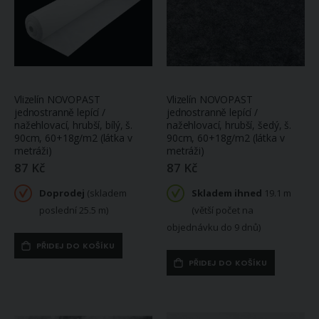
Vlizelín NOVOPAST
Vlizelín NOVOPAST
jednostranně lepící /
jednostranně lepící /
nažehlovací, hrubší, bílý, š.
nažehlovací, hrubší, šedý, š.
90cm, 60+18g/m2 (látka v
90cm, 60+18g/m2 (látka v
metráži)
metráži)
87 Kč
87 Kč
Doprodej
(skladem
Skladem ihned
19.1 m
poslední 25.5 m)
(větší počet na
objednávku do 9 dnů)
PŘIDEJ DO KOŠÍKU
PŘIDEJ DO KOŠÍKU