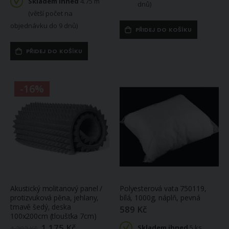
Skladem ihned
4.75 m
dnů)
(větší počet na
objednávku do 9 dnů)
PŘIDEJ DO KOŠÍKU
PŘIDEJ DO KOŠÍKU
-16%
Akustický molitanový panel /
Polyesterová vata 750119,
protizvuková pěna, jehlany,
bílá, 1000g, náplň, pevná
tmavě šedý, deska
589 Kč
100x200cm (tloušťka 7cm)
1 175 Kč
Skladem ihned
5 ks
Zlevněná
1 393 Kč