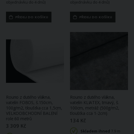
objednávku do 4 dnů)
objednávku do 4 dnů)
PŘIDEJ DO KOŠÍKU
PŘIDEJ DO KOŠÍKU
Rouno z dutého vlákna,
Rouno z dutého vlákna,
vatelín FOBOS, š.150cm,
vatelín KLIATEX, tmavý, š.
100g/m2, tloušťka cca 1,5cm,
100cm, metráž (500g/m2,
VELKOOBCHODNÍ BALENÍ
tloušťka cca 1-2cm)
role 60 metrů
134 Kč
3 309 Kč
Skladem ihned
7.9 m