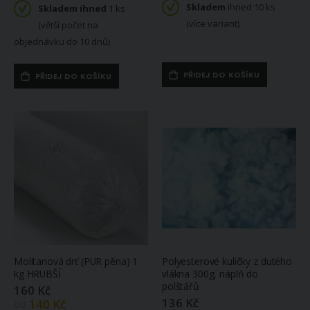
Skladem
ihned 10 ks
Skladem ihned
1 ks
(více variant)
(větší počet na
objednávku do 10 dnů)
PŘIDEJ DO KOŠÍKU
PŘIDEJ DO KOŠÍKU
Molitanová drť (PUR pěna) 1
Polyesterové kuličky z dutého
kg HRUBŠÍ
vlákna 300g, náplň do
polštářů
160 Kč
136 Kč
140 Kč
Od