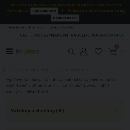
Jen u nás
DOPRAVA ZDARMA nad 500 Kč!
Po celé ČR až na
Vaši adresu!
|
Vrácení a výměna zdarma!
PODROBNOSTI
PODROBNOSTI
Internetové online nákupní centrum textilu.
ČASTÉ DOTAZY
NÁKUPNÍ RÁDCE
DOPRAVA
KONTAKT
položky
0
Košík
VÝPLNĚ A VÝZTUHY
ŠITÍ, PLETENÍ, TVOŘENÍ
Výplňový, náplňový a výztuhový materiál na vyplnění sedacích
pytlů či vaků, polštářků, hraček, bund, kabátů, vest a dalších
bytových i oděvních věcí
Vatelíny a vlizelíny
(30)