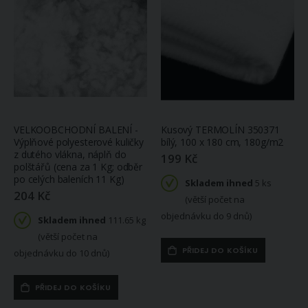
VELKOOBCHODNÍ BALENÍ -
Kusový TERMOLÍN 350371
Výplňové polyesterové kuličky
bílý, 100 x 180 cm, 180g/m2
z dutého vlákna, náplň do
199 Kč
polštářů (cena za 1 Kg; odběr
po celých baleních 11 Kg)
Skladem ihned
5 ks
204 Kč
(větší počet na
objednávku do 9 dnů)
Skladem ihned
111.65 kg
(větší počet na
PŘIDEJ DO KOŠÍKU
objednávku do 10 dnů)
PŘIDEJ DO KOŠÍKU