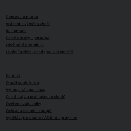
VŠE O NÁKUPU
Doprava a platba
Vrácení a výměna zboží
Reklamace
Časté dotazy - poradna
Obchodní podmínky
Osobní odběr - prodejna v Kroměříži
VŠE O NÁS
Kontakt
O naší společnosti
Výhody nákupu u nás
Certifikáty a prohlášení o shodě
Ověřeno zákazníky
Ochrana osobních údajů
Vydělávejte s námi / Affiliate program