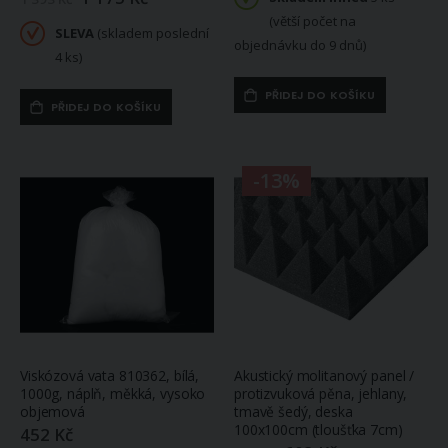
/
(větší počet na
akční
SLEVA
(skladem poslední
cena
objednávku do 9 dnů)
4 ks)
PŘIDEJ DO KOŠÍKU
PŘIDEJ DO KOŠÍKU
-13%
Viskózová vata 810362, bílá,
Akustický molitanový panel /
1000g, náplň, měkká, vysoko
protizvuková pěna, jehlany,
objemová
tmavě šedý, deska
100x100cm (tloušťka 7cm)
452 Kč