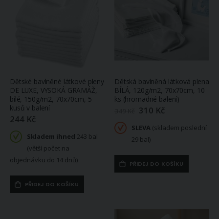
Dětské bavlněné látkové pleny
Dětská bavlněná látková plena
DE LUXE, VYSOKÁ GRAMÁŽ,
BÍLÁ, 120g/m2, 70x70cm, 10
bílé, 150g/m2, 70x70cm, 5
ks (hromadné balení)
kusů v balení
310 Kč
Zlevněná
349 Kč
/
244 Kč
akční
SLEVA
(skladem poslední
cena
Skladem ihned
243 bal
29 bal)
(větší počet na
objednávku do 14 dnů)
PŘIDEJ DO KOŠÍKU
PŘIDEJ DO KOŠÍKU
Bavlněný úplet TEPLÁKOVINA SP-GRETA 53, šedomodrý melír, š.180cm (látka v metráži)
Směsové plátno 603030 LISTY GREY, šedo-béžové listy, š.140cm (látka v metráži)
305 Kč
192 Kč