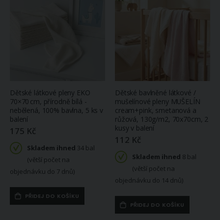
Dětské látkové pleny EKO
Dětské bavlněné látkové /
70×70 cm, přírodně bílá -
mušelínové pleny MUŠELÍN
nebělená, 100% bavlna, 5 ks v
cream+pink, smetanová a
balení
růžová, 130g/m2, 70x70cm, 2
kusy v balení
175 Kč
112 Kč
Skladem ihned
34 bal
Skladem ihned
8 bal
(větší počet na
(větší počet na
objednávku do 7 dnů)
objednávku do 14 dnů)
PŘIDEJ DO KOŠÍKU
PŘIDEJ DO KOŠÍKU