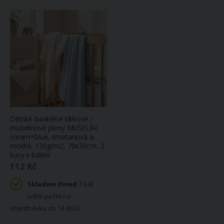
Dětské bavlněné látkové /
mušelínové pleny MUŠELÍN
cream+blue, smetanová a
modrá, 130g/m2, 70x70cm, 2
kusy v balení
112 Kč
Skladem ihned
7 bal
(větší počet na
objednávku do 14 dnů)