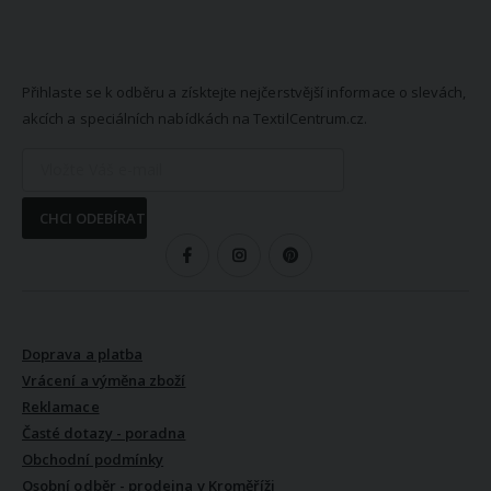
NEWSLETTER
Přihlaste se k odběru a získtejte nejčerstvější informace o slevách,
akcích a speciálních nabídkách na TextilCentrum.cz.
CHCI ODEBÍRAT
SLEDUJTE NÁS
VŠE O NÁKUPU
Doprava a platba
Vrácení a výměna zboží
Reklamace
Časté dotazy - poradna
Obchodní podmínky
Osobní odběr - prodejna v Kroměříži