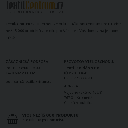
TextilCentrum.cz - internetové online nákupní centrum textilu. Více
než 15 000 produktů z textilu pro Vás i pro Váš domov na jednom
místě.
KONTAKTNÍ INFORMACE
ZÁKAZNICKÁ PODPORA:
PROVOZOVATEL OBCHODU:
Po - Pá / 8:00 - 16:00
Textil Soldán s.r.o.
+420
607 233 332
IČO: 28333641
DIČ: CZ28333641
podpora@textilcentrum.cz
ADRESA:
Vejvanovského 469/8
767 01 Kroměříž
Česká republika
VÍCE NEŽ 15 000 PRODUKTŮ
z textilu na jednom místě