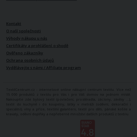
VŠE O NÁS
Kontakt
O naší společnosti
Výhody nákupu u nás
Certifikáty a prohlášení o shodě
Ověřeno zákazníky
Ochrana osobních údajů
Vydělávejte s námi / Affiliate program
TextilCentrum.cz - internetové online nákupní centrum textilu. Více než
15 000 produktů z textilu pro Vás i pro Váš domov na jednom místě.
Nakoupíte zde bytový textil (povlečení, prostěradla, záclony, závěsy ...),
textil do kuchyně i do koupelny, látky v metráži (oděvní, dekorační i
speciální), vlny a příze, textilní galanterii, textil pro děti, pánské košile a
kravaty, oděvní doplňky a nepřeberné množství dalších produktů z textilu.