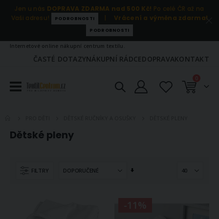
Jen u nás
DOPRAVA ZDARMA nad 500 Kč!
Po celé ČR až na
Vaši adresu!
|
Vrácení a výměna zdarma!
PODROBNOSTI
PODROBNOSTI
Internetové online nákupní centrum textilu.
ČASTÉ DOTAZY
NÁKUPNÍ RÁDCE
DOPRAVA
KONTAKT
položky
0
Košík
DĚTSKÉ PLENY
PRO DĚTI
DĚTSKÉ RUČNÍKY A OSUŠKY
Dětské pleny
Nastavit
FILTRY
vzestupně
-11%