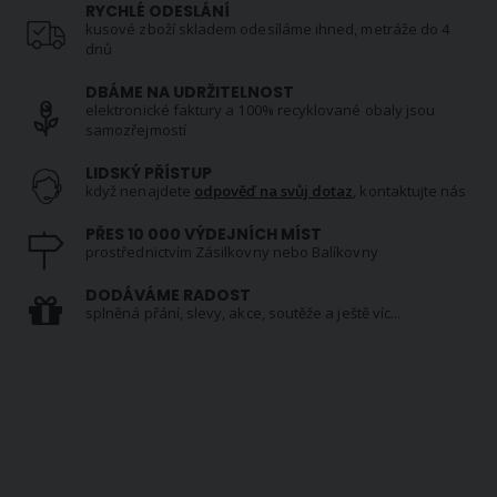
RYCHLÉ ODESLÁNÍ
kusové zboží skladem odesíláme ihned, metráže do 4
dnů
DBÁME NA UDRŽITELNOST
elektronické faktury a 100% recyklované obaly jsou
samozřejmostí
LIDSKÝ PŘÍSTUP
když nenajdete
odpověď na svůj dotaz
, kontaktujte nás
PŘES 10 000 VÝDEJNÍCH MÍST
prostřednictvím Zásilkovny nebo Balíkovny
DODÁVÁME RADOST
splněná přání, slevy, akce, soutěže a ještě víc...