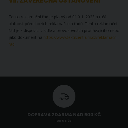
VII. ZÁVĚREČNÁ USTANOVENÍ
Tento reklamační řád je platný od 01.0 1. 2023 a ruší
platnost předchozích reklamačních řádů. Tento reklamační
řád je k dispozici v sídle a provozovnách prodávajícího nebo
jako dokument na
https://www.textilcentrum.cz/reklamacni-
rad
.
DOPRAVA ZDARMA NAD 500 KČ
Jen u nás!