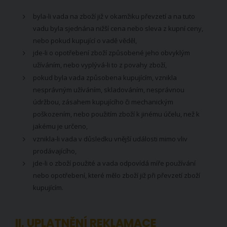
byla-li vada na zboží již v okamžiku převzetí a na tuto
vadu byla sjednána nižší cena nebo sleva z kupní ceny,
nebo pokud kupující o vadě věděl,
jde-li o opotřebení zboží způsobené jeho obvyklým
užíváním, nebo vyplývá-li to z povahy zboží,
pokud byla vada způsobena kupujícím, vznikla
nesprávným užíváním, skladováním, nesprávnou
údržbou, zásahem kupujícího či mechanickým
poškozením, nebo použitím zboží k jinému účelu, než k
jakému je určeno,
vznikla-li vada v důsledku vnější události mimo vliv
prodávajícího,
jde-li o zboží použité a vada odpovídá míře používání
nebo opotřebení, které mělo zboží již při převzetí zboží
kupujícím.
II. UPLATNĚNÍ REKLAMACE