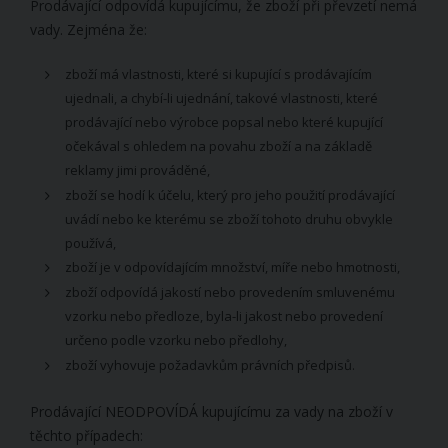
Prodávající odpovídá kupujícímu, že zboží při převzetí nemá
vady. Zejména že:
zboží má vlastnosti, které si kupující s prodávajícím
ujednali, a chybí-li ujednání, takové vlastnosti, které
prodávající nebo výrobce popsal nebo které kupující
očekával s ohledem na povahu zboží a na základě
reklamy jimi prováděné,
zboží se hodí k účelu, který pro jeho použití prodávající
uvádí nebo ke kterému se zboží tohoto druhu obvykle
používá,
zboží je v odpovídajícím množství, míře nebo hmotnosti,
zboží odpovídá jakostí nebo provedením smluvenému
vzorku nebo předloze, byla-li jakost nebo provedení
určeno podle vzorku nebo předlohy,
zboží vyhovuje požadavkům právních předpisů.
Prodávající NEODPOVÍDÁ kupujícímu za vady na zboží v
těchto případech: