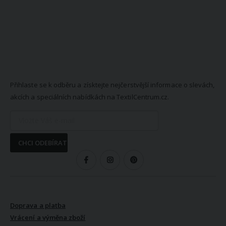
NEWSLETTER
Přihlaste se k odběru a získtejte nejčerstvější informace o slevách,
akcích a speciálních nabídkách na TextilCentrum.cz.
CHCI ODEBÍRAT
SLEDUJTE NÁS
VŠE O NÁKUPU
Doprava a platba
Vrácení a výměna zboží