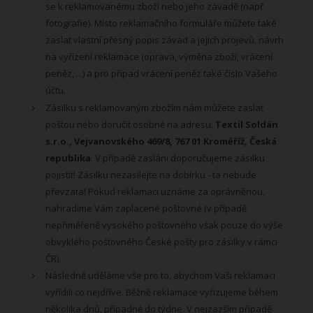
se k reklamovanému zboží nebo jeho závadě (např.
fotografie). Místo reklamačního formuláře můžete také
zaslat vlastní přesný popis závad a jejich projevů, návrh
na vyřízení reklamace (oprava, výměna zboží, vrácení
peněz, ...) a pro případ vrácení peněz také číslo Vašeho
účtu.
Zásilku s reklamovaným zbožím nám můžete zaslat
poštou nebo doručit osobně na adresu:
Textil Soldán
s.r.o., Vejvanovského 469/8, 767 01 Kroměříž, Česká
republika
. V případě zaslání doporučujeme zásilku
pojistit! Zásilku nezasílejte na dobírku - ta nebude
převzata! Pokud reklamaci uznáme za oprávněnou,
nahradíme Vám zaplacené poštovné (v případě
nepřiměřeně vysokého poštovného však pouze do výše
obvyklého poštovného České pošty pro zásilky v rámci
ČR).
Následně uděláme vše pro to, abychom Vaši reklamaci
vyřídili co nejdříve. Běžně reklamace vyřizujeme během
několika dnů, případně do týdne. V nejzazším případě