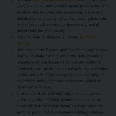
(+420) 607 233 332, nebo osobně na naší provozovně, nám
prosím sdělte, že chcete zboží reklamovat, uveďte číslo
objednávky nebo faktury a přesně popište, o jakou vadu
se jedná nebo jak se projevuje. Budeme rádi, pokud
přiložíte také fotografii závady.
Doporučujeme vytisknout a vyplnit náš
reklamační
formulář
.
Reklamované zboží, pokud možno se všemi součástmi a v
originálním obalu, nám doručte poštou nebo osobně. V
případě zaslání zásilku pečlivě zabalte, aby nedošlo k
jejímu poškození při přepravě. U některých vad není nutné
zasílat zboží zpět (např. nesprávná cena), v tom případě
se na řešení dohodnete s našimi pracovníky ihned při
oznámení reklamace.
K reklamaci přiložte také následující dokumenty (nebo
jejich kopie): doklad o koupi (fakturu nebo dodací list),
záruční list, byl-li se zbožím dodán, vyplněný reklamační
formulář, případně další dokumenty či důkazy vztahující