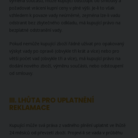
výměna součásti, může kupující odstoupit od smlouvy a
požadovat vrácení kupní ceny v plné výši. Je-li to však
vzhledem k povaze vady neúměrné, zejména lze-li vadu
odstranit bez zbytečného odkladu, má kupující právo na
bezplatné odstranění vady.
Pokud nemůže kupující zboží řádně užívat pro opakovaný
výskyt vady po opravě (obvykle tři krát a více) nebo pro
větší počet vad (obvykle tři a více), má kupující právo na
dodání nového zboží, výměnu součásti, nebo odstoupení
od smlouvy.
III. LHŮTA PRO UPLATNĚNÍ
REKLAMACE
Kupující může svá práva z vadného plnění uplatnit ve lhůtě
24 měsíců od převzetí zboží. Projeví-li se vada v průběhu