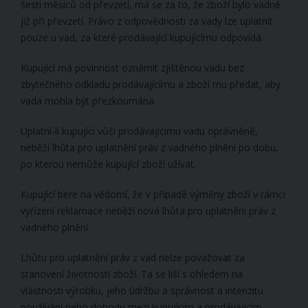
šesti měsíců od převzetí, má se za to, že zboží bylo vadné
již při převzetí. Právo z odpovědnosti za vady lze uplatnit
pouze u vad, za které prodávající kupujícímu odpovídá.
Kupující má povinnost oznámit zjištěnou vadu bez
zbytečného odkladu prodávajícímu a zboží mu předat, aby
vada mohla být přezkoumána.
Uplatní-li kupující vůči prodávajícímu vadu oprávněně,
neběží lhůta pro uplatnění práv z vadného plnění po dobu,
po kterou nemůže kupující zboží užívat.
Kupující bere na vědomí, že v případě výměny zboží v rámci
vyřízení reklamace neběží nová lhůta pro uplatnění práv z
vadného plnění.
Lhůtu pro uplatnění práv z vad nelze považovat za
stanovení životnosti zboží. Ta se liší s ohledem na
vlastnosti výrobku, jeho údržbu a správnost a intenzitu
používání nebo dohodu mezi kupujícím a prodávajícím.