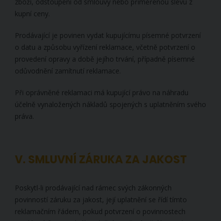
zboží, odstoupení od smlouvy nebo přiměřenou slevu z
kupní ceny.
Prodávající je povinen vydat kupujícímu písemné potvrzení
o datu a způsobu vyřízení reklamace, včetně potvrzení o
provedení opravy a době jejího trvání, případně písemné
odůvodnění zamítnutí reklamace.
Při oprávněné reklamaci má kupující právo na náhradu
účelně vynaložených nákladů spojených s uplatněním svého
práva.
V. SMLUVNÍ ZÁRUKA ZA JAKOST
Poskytl-li prodávající nad rámec svých zákonných
povinností záruku za jakost, její uplatnění se řídí tímto
reklamačním řádem, pokud potvrzení o povinnostech