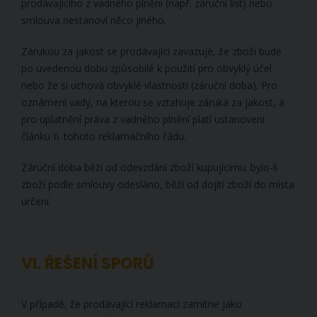
prodávajícího z vadného plnění (např. záruční list) nebo
smlouva nestanoví něco jiného.
Zárukou za jakost se prodávající zavazuje, že zboží bude
po uvedenou dobu způsobilé k použití pro obvyklý účel
nebo že si uchová obvyklé vlastnosti (záruční doba). Pro
oznámení vady, na kterou se vztahuje záruka za jakost, a
pro uplatnění práva z vadného plnění platí ustanovení
článku II. tohoto reklamačního řádu.
Záruční doba běží od odevzdání zboží kupujícímu; bylo-li
zboží podle smlouvy odesláno, běží od dojití zboží do místa
určení.
VI. ŘEŠENÍ SPORŮ
V případě, že prodávající reklamaci zamítne jako