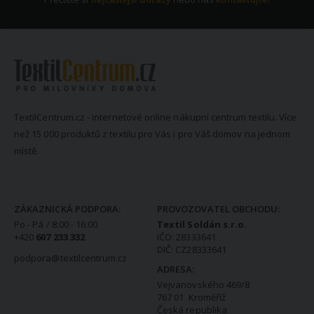
TextilCentrum.cz - internetové online nákupní centrum textilu. Více
než 15 000 produktů z textilu pro Vás i pro Váš domov na jednom
místě.
KONTAKTNÍ INFORMACE
ZÁKAZNICKÁ PODPORA:
PROVOZOVATEL OBCHODU:
Po - Pá / 8:00 - 16:00
Textil Soldán s.r.o.
+420
607 233 332
IČO: 28333641
DIČ: CZ28333641
podpora@textilcentrum.cz
ADRESA:
Vejvanovského 469/8
767 01 Kroměříž
Česká republika