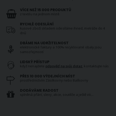
VÍCE NEŽ 15 000 PRODUKTŮ
z textilu na jednom místě
RYCHLÉ ODESLÁNÍ
kusové zboží skladem odesíláme ihned, metráže do 4
dnů
DBÁME NA UDRŽITELNOST
elektronické faktury a 100% recyklované obaly jsou
samozřejmostí
LIDSKÝ PŘÍSTUP
když nenajdete
odpověď na svůj dotaz
, kontaktujte nás
PŘES 10 000 VÝDEJNÍCH MÍST
prostřednictvím Zásilkovny nebo Balíkovny
DODÁVÁME RADOST
splněná přání, slevy, akce, soutěže a ještě víc...