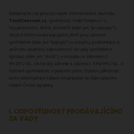
Reklamační řád provozovatele internetového obchodu
TextilCentrum.cz
, společnosti Textil Soldán s.r.o.,
Vejvanovského 469/8, Kroměříž (dále jen "prodávající"),
slouží k informování kupujících, kteří jsou zároveň
spotřebiteli (dále jen "kupující") o rozsahu, podmínkách a
způsobu uplatnění odpovědnosti za vady spotřebních
výrobků (dále jen "zboží"), v souladu se zákonem č.
89/2012 Sb., Občanský zákoník a zákona č. 634/1992 Sb., O
ochraně spotřebitele, v platném znění. Ostatní záležitosti
tímto reklamačním řádem neupravené se řídím právním
řádem České republiky.
I. ODPOVĚDNOST PRODÁVAJÍCÍHO
ZA VADY