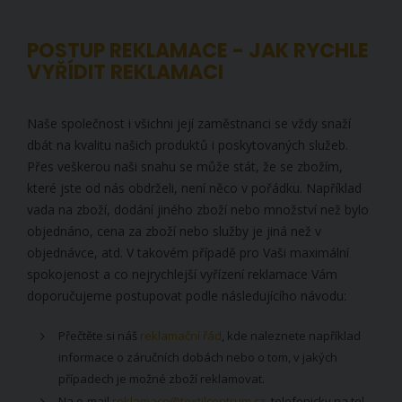
POSTUP REKLAMACE - JAK RYCHLE
VYŘÍDIT REKLAMACI
Naše společnost i všichni její zaměstnanci se vždy snaží
dbát na kvalitu našich produktů i poskytovaných služeb.
Přes veškerou naši snahu se může stát, že se zbožím,
které jste od nás obdrželi, není něco v pořádku. Například
vada na zboží, dodání jiného zboží nebo množství než bylo
objednáno, cena za zboží nebo služby je jiná než v
objednávce, atd. V takovém případě pro Vaši maximální
spokojenost a co nejrychlejší vyřízení reklamace Vám
doporučujeme postupovat podle následujícího návodu:
Přečtěte si náš
reklamační řád
, kde naleznete například
informace o záručních dobách nebo o tom, v jakých
případech je možné zboží reklamovat.
Na e-mail
reklamace@textilcentrum.cz
, telefonicky na tel.