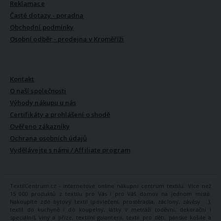
Reklamace
Časté dotazy - poradna
Obchodní podmínky
Osobní odběr - prodejna v Kroměříži
VŠE O NÁS
Kontakt
O naší společnosti
Výhody nákupu u nás
Certifikáty a prohlášení o shodě
Ověřeno zákazníky
Ochrana osobních údajů
Vydělávejte s námi / Affiliate program
TextilCentrum.cz - internetové online nákupní centrum textilu. Více než
15 000 produktů z textilu pro Vás i pro Váš domov na jednom místě.
Nakoupíte zde bytový textil (povlečení, prostěradla, záclony, závěsy ...),
textil do kuchyně i do koupelny, látky v metráži (oděvní, dekorační i
speciální), vlny a příze, textilní galanterii, textil pro děti, pánské košile a