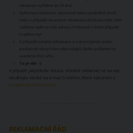
reklamaci vyřídíme do 30 dnů.
Vyřízenou reklamaci, opravené nebo vyměněné zboží,
nebo v případě neuznané reklamace zboží původní, Vám
zašleme zpět na Vaši adresu. Poštovné v tomto případě
hradíme my!
V případě uznané reklamace a vrácení peněz (nebo
poskytnutí slevy) Vám odpovídající částku pošleme na
uvedené číslo účtu.
To je vše :-)
V případě jakýchkoliv dotazů ohledně reklamací se na nás
neváhejte obrátit na e-mail či telefon, které naleznete v
kontaktních informacích
.
REKLAMAČNÍ ŘÁD