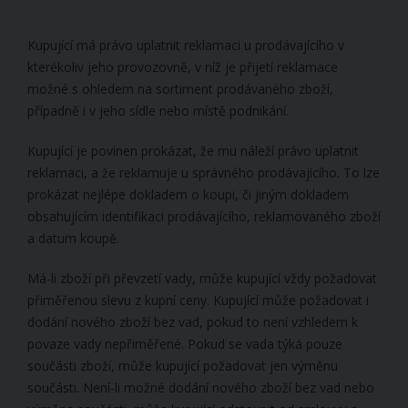
Kupující má právo uplatnit reklamaci u prodávajícího v
kterékoliv jeho provozovně, v níž je přijetí reklamace
možné s ohledem na sortiment prodávaného zboží,
případně i v jeho sídle nebo místě podnikání.
Kupující je povinen prokázat, že mu náleží právo uplatnit
reklamaci, a že reklamuje u správného prodávajícího. To lze
prokázat nejlépe dokladem o koupi, či jiným dokladem
obsahujícím identifikaci prodávajícího, reklamovaného zboží
a datum koupě.
Má-li zboží při převzetí vady, může kupující vždy požadovat
přiměřenou slevu z kupní ceny. Kupující může požadovat i
dodání nového zboží bez vad, pokud to není vzhledem k
povaze vady nepřiměřené. Pokud se vada týká pouze
součásti zboží, může kupující požadovat jen výměnu
součásti. Není-li možné dodání nového zboží bez vad nebo