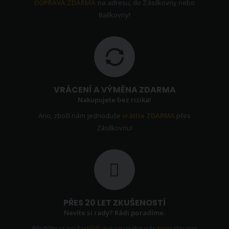
DOPRAVA ZDARMA
na adresu, do Zásilkovny nebo
Balíkovny!
VRÁCENÍ A VÝMĚNA ZDARMA
Nakupujete bez rizika!
Ano, zboží nám jednoduše
vrátíte ZDARMA
přes
Zásilkovnu!
PŘES 20 LET ZKUŠENOSTÍ
Nevíte si rady? Rádi poradíme.
Přečtěte si
nejčastější dotazy
nebo nás
kontaktujte
!