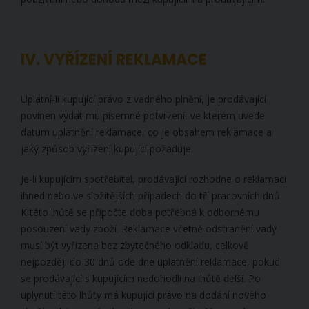
IV. VYŘÍZENÍ REKLAMACE
Uplatní-li kupující právo z vadného plnění, je prodávající
povinen vydat mu písemné potvrzení, ve kterém uvede
datum uplatnění reklamace, co je obsahem reklamace a
jaký způsob vyřízení kupující požaduje.
Je-li kupujícím spotřebitel, prodávající rozhodne o reklamaci
ihned nebo ve složitějších případech do tří pracovních dnů.
K této lhůtě se připočte doba potřebná k odbornému
posouzení vady zboží. Reklamace včetně odstranění vady
musí být vyřízena bez zbytečného odkladu, celkově
nejpozději do 30 dnů ode dne uplatnění reklamace, pokud
se prodávající s kupujícím nedohodli na lhůtě delší. Po
uplynutí této lhůty má kupující právo na dodání nového