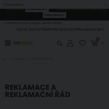
Privacy Menu
Jen u nás
DOPRAVA ZDARMA nad 500 Kč!
Po celé ČR až na
Vaši adresu!
|
Vrácení a výměna zdarma!
PODROBNOSTI
PODROBNOSTI
Internetové online nákupní centrum textilu.
ČASTÉ DOTAZY
NÁKUPNÍ RÁDCE
DOPRAVA
KONTAKT
položky
0
Košík
REKLAMACE A REKLAMAČNÍ ŘÁD
REKLAMACE A
REKLAMAČNÍ ŘÁD