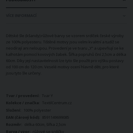
VÍCE INFORMACÍ
Dětské šle (kšandy) růžové barvy se vzorem srdíček české výroby
ze 100% polyesteru. Tištěné motivy jsou velmi kvalitní a tudíž se
neodírají ani neloupou. Provedení je ve tvaru „Y“ a upevňují se ke
kalhotám pomocí kovových žabek. Šířka popruhů činí 2,5cm a délka
60cm. Díky její nastavitelnosti lze tyto šle použít pro výšku postavy
od 100 cm do 120 cm. Veselé motivy ocení hlavně děti, pro které
jsou tyto šle určeny.
Více
Tvar Y
informací
TextilCentrum.cz
100% polyester
8591149699085
délka 60cm, šířka 2,5cm
růžové se srdíčky