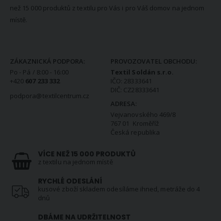
než 15 000 produktů z textilu pro Vás i pro Váš domov na jednom
místě.
KONTAKTNÍ INFORMACE
ZÁKAZNICKÁ PODPORA:
PROVOZOVATEL OBCHODU:
Po - Pá / 8:00 - 16:00
Textil Soldán s.r.o.
+420
607 233 332
IČO: 28333641
DIČ: CZ28333641
podpora@textilcentrum.cz
ADRESA:
Vejvanovského 469/8
767 01 Kroměříž
Česká republika
VÍCE NEŽ 15 000 PRODUKTŮ
z textilu na jednom místě
RYCHLÉ ODESLÁNÍ
kusové zboží skladem odesíláme ihned, metráže do 4
dnů
DBÁME NA UDRŽITELNOST