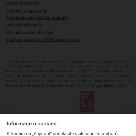
O naší společnosti
Výhody nákupu u nás
Certifikáty a prohlášení o shodě
Ověřeno zákazníky
Ochrana osobních údajů
Vydělávejte s námi / Affiliate program
TextilCentrum.cz - internetové online nákupní centrum textilu. Více než
15 000 produktů z textilu pro Vás i pro Váš domov na jednom místě.
Nakoupíte zde bytový textil (povlečení, prostěradla, záclony, závěsy ...),
textil do kuchyně i do koupelny, látky v metráži (oděvní, dekorační i
speciální), vlny a příze, textilní galanterii, textil pro děti, pánské košile a
kravaty, oděvní doplňky a nepřeberné množství dalších produktů z textilu.
Informace o cookies
Kliknutím na „Přijmout“ souhlasíte s ukládáním souborů