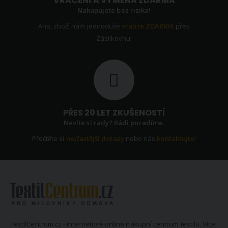
VRÁCENÍ A VÝMĚNA ZDARMA
Nakupujete bez rizika!
Ano, zboží nám jednoduše
vrátíte ZDARMA
přes
Zásilkovnu!
PŘES 20 LET ZKUŠENOSTÍ
Nevíte si rady? Rádi poradíme.
Přečtěte si
nejčastější dotazy
nebo nás
kontaktujte
!
TextilCentrum.cz - internetové online nákupní centrum textilu. Více