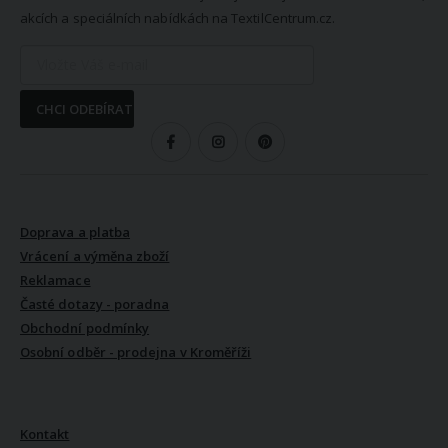
akcích a speciálních nabídkách na TextilCentrum.cz.
CHCI ODEBÍRAT
SLEDUJTE NÁS
VŠE O NÁKUPU
Doprava a platba
Vrácení a výměna zboží
Reklamace
Časté dotazy - poradna
Obchodní podmínky
Osobní odběr - prodejna v Kroměříži
VŠE O NÁS
Kontakt