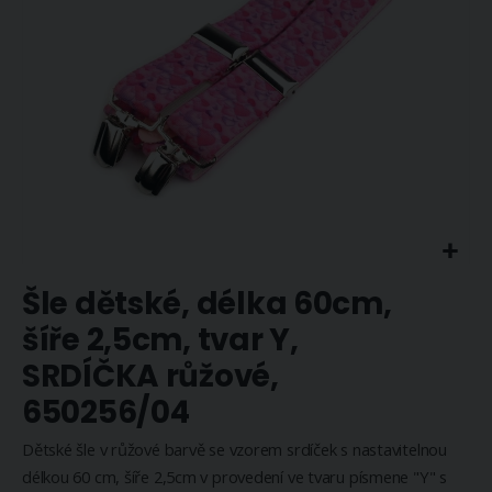
Přeskočit
Šle dětské, délka 60cm,
na
začátek
šíře 2,5cm, tvar Y,
galerie
SRDÍČKA růžové,
s
obrázky
650256/04
Dětské šle v růžové barvě se vzorem srdíček s nastavitelnou
délkou 60 cm, šíře 2,5cm v provedení ve tvaru písmene "Y" s