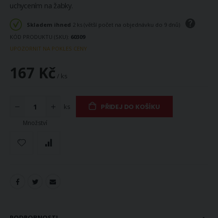
uchycením na žabky.
Skladem ihned
2 ks (větší počet na objednávku do 9 dnů)
KÓD PRODUKTU (SKU)
60309
UPOZORNIT NA POKLES CENY
167 Kč
/ ks
ks
PŘIDEJ DO KOŠÍKU
Množství
PODROBNOSTI