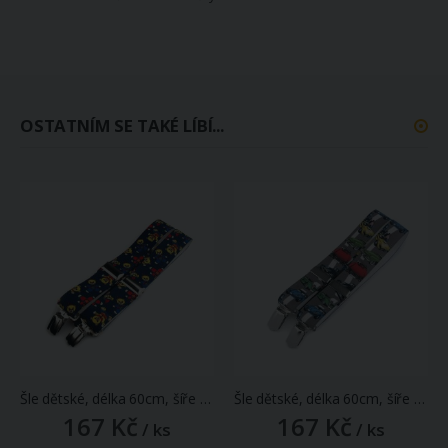
OSTATNÍM SE TAKÉ LÍBÍ...
Šle dětské, délka 60cm, šíře 2,5cm, tvar Y, MEDVÍDCI tmavě modré, 650256/14
Šle dětské, délka 60cm, šíře 2,5cm, tvar Y, AUTA šedé, 650256/27
167 Kč
167 Kč
/ ks
/ ks