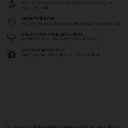
elektronické faktury a 100% recyklované obaly jsou
samozřejmostí
LIDSKÝ PŘÍSTUP
když nenajdete
odpověď na svůj dotaz
, kontaktujte nás
PŘES 10 000 VÝDEJNÍCH MÍST
prostřednictvím Zásilkovny nebo Balíkovny
DODÁVÁME RADOST
splněná přání, slevy, akce, soutěže a ještě víc...
NEWSLETTER
Přihlaste se k odběru a získtejte nejčerstvější informace o slevách,