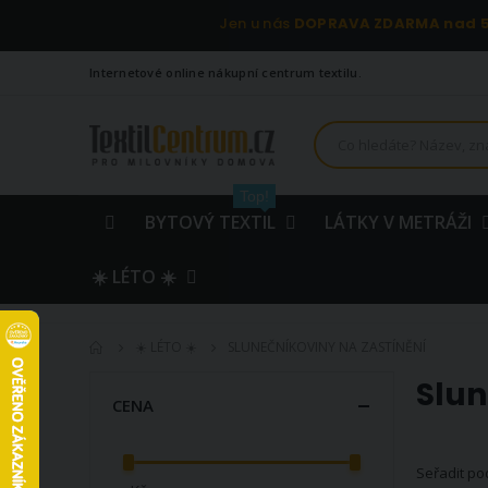
Jen u nás
DOPRAVA ZDARMA nad 5
Internetové online nákupní centrum textilu.
Top!
BYTOVÝ TEXTIL
LÁTKY V METRÁŽI
☀️ LÉTO ☀️
☀️ LÉTO ☀️
SLUNEČNÍKOVINY NA ZASTÍNĚNÍ
Slun
CENA
Seřadit po