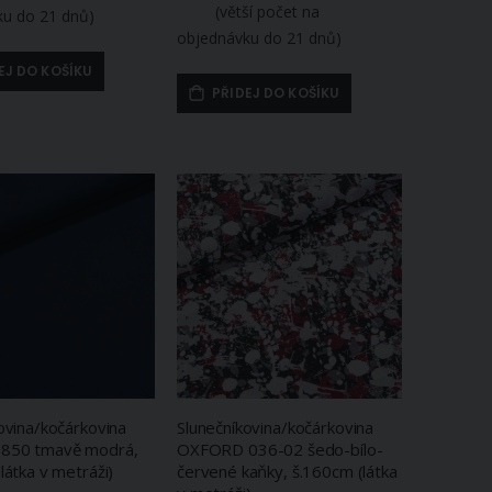
(větší počet na
ku do 21 dnů)
objednávku do 21 dnů)
EJ DO KOŠÍKU
PŘIDEJ DO KOŠÍKU
ovina/kočárkovina
Slunečníkovina/kočárkovina
850 tmavě modrá,
OXFORD 036-02 šedo-bílo-
látka v metráži)
červené kaňky, š.160cm (látka