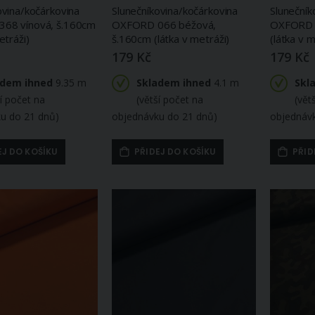
ovina/kočárkovina
Slunečníkovina/kočárkovina
Slunečník
68 vínová, š.160cm
OXFORD 066 béžová,
OXFORD 6
etráži)
š.160cm (látka v metráži)
(látka v m
179 Kč
179 Kč
adem ihned
9.35 m
Skladem ihned
4.1 m
Skl
ší počet na
(větší počet na
(vět
u do 21 dnů)
objednávku do 21 dnů)
objednáv
EJ DO KOŠÍKU
PŘIDEJ DO KOŠÍKU
PŘID