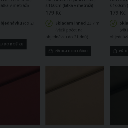
látka v metráži)
š.160cm (látka v metráži)
š.160cm (
179 Kč
179 Kč
objednávku
(do 21
Skladem ihned
23.7 m
Skl
(větší počet na
(vět
objednávku do 21 dnů)
objednáv
EJ DO KOŠÍKU
PŘIDEJ DO KOŠÍKU
PŘID