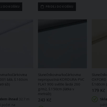
EJ DO KOŠÍKU
PŘIDEJ DO KOŠÍKU
Pěnová guma Moosgummi 20x30cm, 750861 jednobarevná 11 zelená pastelová, tloušťka 1,9mm, s glitry
Organtýn ( organtin ) bělený tužený, jednobarevný, fáčovina, š.135cm (látka v metráži)
15 Kč
164 Kč
Skladem
ihned
Skladem ihned
4 ks
371.3 m (větší
počet na objednávku
do 14 dnů)
ovina/kočárkovina
Slunečníkovina/kočárkovina
Slunečník
Dětská plážová osuška KRTEK A PARAPLÍČKO (Krteček), tyrkysová, froté, 70x150cm
01 bílá, š.160cm
nepropustná KORDURA PVC
OXFORD 
etráži)
FLAT 900 světle šedá 260
š.160cm (
465 Kč
Bavlněné plátno EKKA, zelený mramor, š.140cm (látka v metráži)
g/m2, š.150cm (látka v
179 Kč
Na objednávku
177 Kč
metráži)
(do 9 dnů)
Skladem
ihned
adem ihned
32.7 m
Skl
243 Kč
9.7 m
ší počet na
(vět