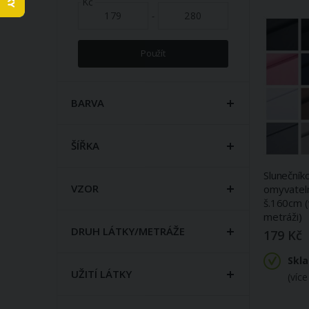
Kč
-
Použít
BARVA
ŠÍŘKA
Slunečník
VZOR
omyvatel
š.160cm (
metráži)
DRUH LÁTKY/METRÁŽE
179 Kč
Skl
UŽITÍ LÁTKY
(více