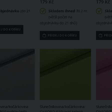
179 Kč
179 Kč
objednávku
(do 21
Skladem ihned
70.2 m
Skl
(větší počet na
(vět
objednávku do 21 dnů)
objednáv
EJ DO KOŠÍKU
PŘIDEJ DO KOŠÍKU
PŘID
ovina/kočárkovina
Slunečníkovina/kočárkovina
Slunečník
10 světle šedá,
OXFORD 610 jarní zelená,
OXFORD 3