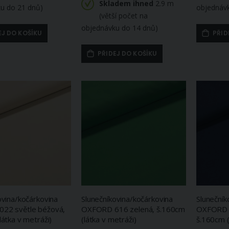
Mikrofroté ručník ZORA, tmavě hnědá, 50x100cm
Skladem ihned
2.9 m
u do 21 dnů)
objednáv
201 Kč
(větší počet na
Potahové akrylové plátno (dralon, teflon) na zahradní nábytek, zeleno-hnědé káro, š.180cm (látka v metráži)
Skladem ihned
objednávku do 14 dnů)
198 Kč
EJ DO KOŠÍKU
PŘID
4 ks (větší počet
na objednávku do 14
Skladem
ihned
dnů)
8.55 m
PŘIDEJ DO KOŠÍKU
ovina/kočárkovina
Slunečníkovina/kočárkovina
Slunečník
22 světle béžová,
OXFORD 616 zelená, š.160cm
OXFORD 
látka v metráži)
(látka v metráži)
š.160cm (