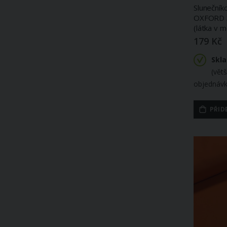
Slunečník
OXFORD 3
(látka v m
179 Kč
Skl
(vět
objednávk
PŘID