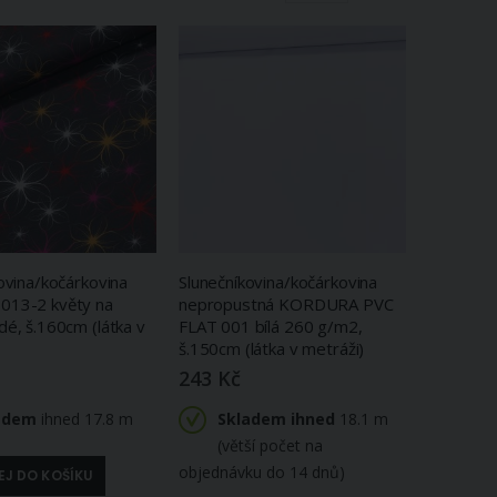
Mřížka
Seznam
ovina/kočárkovina
Slunečníkovina/kočárkovina
13-2 květy na
nepropustná KORDURA PVC
é, š.160cm (látka v
FLAT 001 bílá 260 g/m2,
š.150cm (látka v metráži)
243 Kč
adem
ihned 17.8 m
Skladem ihned
18.1 m
(větší počet na
objednávku do 14 dnů)
EJ DO KOŠÍKU