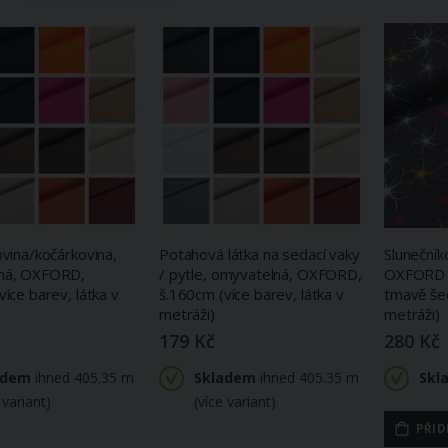
sestupně
ovina/kočárkovina,
Potahová látka na sedací vaky
Slunečník
ná, OXFORD,
/ pytle, omyvatelná, OXFORD,
OXFORD 0
více barev, látka v
š.160cm (více barev, látka v
tmavě šed
metráži)
metráži)
179 Kč
280 Kč
adem
ihned 405.35 m
Skladem
ihned 405.35 m
Skl
 variant)
(více variant)
PŘID