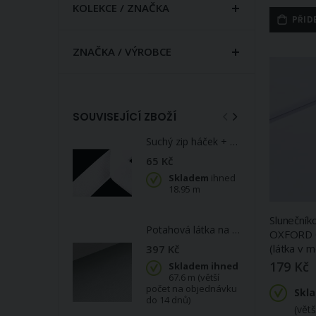
KOLEKCE / ZNAČKA
PŘID
ZNAČKA / VÝROBCE
SOUVISEJÍCÍ ZBOŽÍ
Suchý zip háček + plyš 750627 bílý, šířka 5cm (v metráži)
65 Kč
Skladem
ihned
18.95 m
Slunečník
Potahová látka na stropnici do auta AUTOMOTIVE HEADLINER KOPER MONO 89, světle šedá s molitanem, mesh lining, š.180cm (látka v metráži)
OXFORD 0
(látka v m
397 Kč
179 Kč
Skladem ihned
67.6 m (větší
počet na objednávku
Skl
do 14 dnů)
(vět