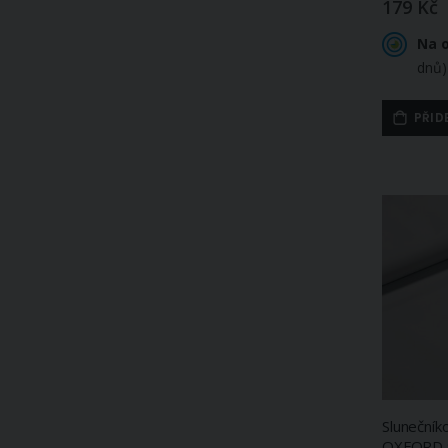
179 Kč
Na 
dnů)
PŘID
Slunečník
OXFORD 9