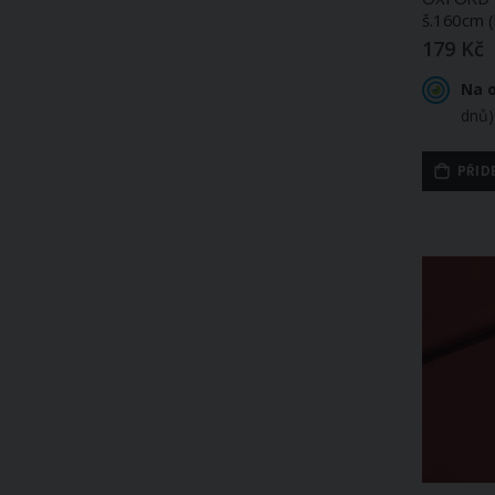
š.160cm (
179 Kč
Na 
dnů)
PŘID