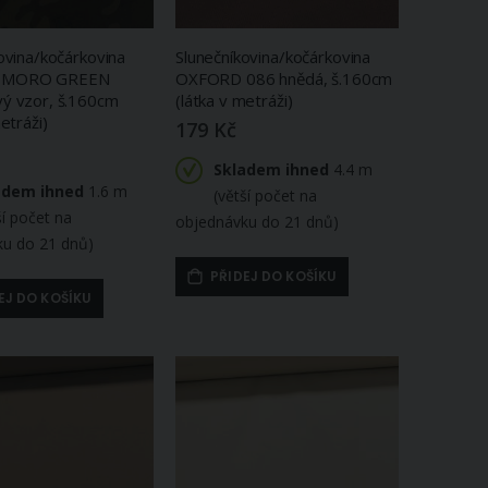
ovina/kočárkovina
Slunečníkovina/kočárkovina
 MORO GREEN
OXFORD 086 hnědá, š.160cm
ý vzor, š.160cm
(látka v metráži)
etráži)
179 Kč
Skladem ihned
4.4 m
adem ihned
1.6 m
(větší počet na
ší počet na
objednávku do 21 dnů)
ku do 21 dnů)
PŘIDEJ DO KOŠÍKU
EJ DO KOŠÍKU