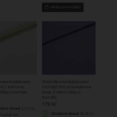
PŘIDEJ DO KOŠÍKU
ovina/kočárkovina
Slunečníkovina/kočárkovina
011 krémová,
OXFORD 930 jednobarevná
látka v metráži)
šedá, š.160cm (látka v
metráži)
179 Kč
adem ihned
22.75 m
Skladem ihned
49.35 m
ší počet na