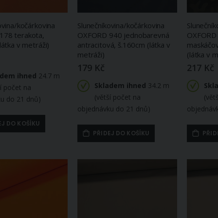
ovina/kočárkovina
Slunečníkovina/kočárkovina
Slunečník
78 terakota,
OXFORD 940 jednobarevná
OXFORD
látka v metráži)
antracitová, š.160cm (látka v
maskáčov
metráži)
(látka v m
179 Kč
217 Kč
adem ihned
24.7 m
Skladem ihned
34.2 m
Skl
ší počet na
(větší počet na
(vět
u do 21 dnů)
objednávku do 21 dnů)
objednáv
EJ DO KOŠÍKU
PŘIDEJ DO KOŠÍKU
PŘID