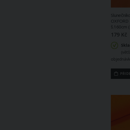
Slunečník
OXFORD 1
š.160cm (
179 Kč
Skl
(vět
objednávk
PŘID