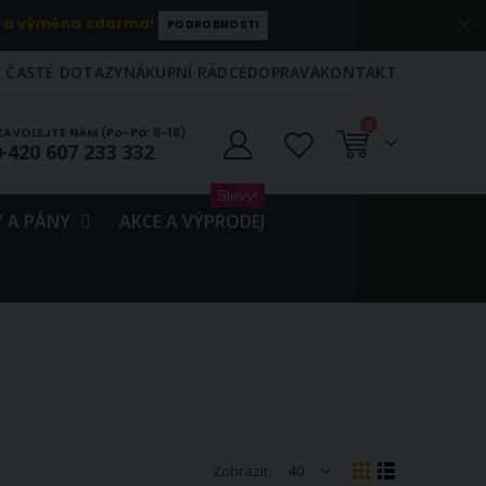
 a výměna zdarma!
PODROBNOSTI
ČASTÉ DOTAZY
NÁKUPNÍ RÁDCE
DOPRAVA
KONTAKT
položky
0
ZAVOLEJTE NÁM (Po-Pá: 8-16)
+420 607 233 332
Košík
Slevy!
 A PÁNY
AKCE A VÝPRODEJ
Zobrazit
Zobrazení