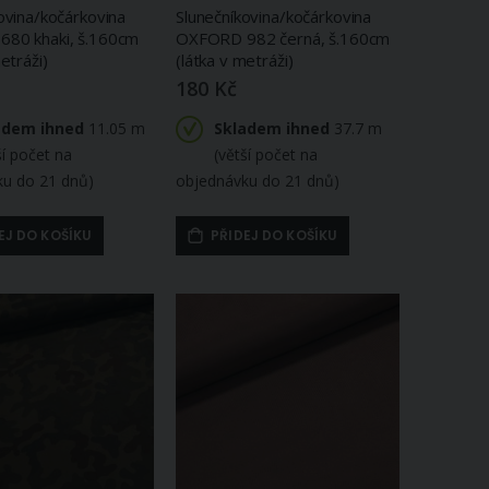
ovina/kočárkovina
Slunečníkovina/kočárkovina
80 khaki, š.160cm
OXFORD 982 černá, š.160cm
etráži)
(látka v metráži)
180 Kč
adem ihned
11.05 m
Skladem ihned
37.7 m
ší počet na
(větší počet na
ku do 21 dnů)
objednávku do 21 dnů)
EJ DO KOŠÍKU
PŘIDEJ DO KOŠÍKU