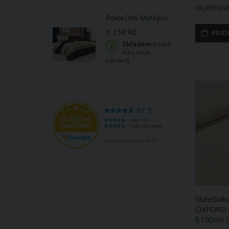
objednávk
Povlečení Matějovský LAURELIN, pruhované, zeleno-hnědé (více materiálů, rozměrů)
1 150 Kč
PŘID
Skladem
ihned
4 ks (více
variant)
Slunečník
OXFORD 0
š.160cm (