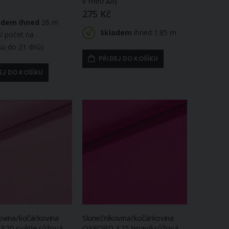
v metráži)
275 Kč
adem ihned
26 m
Skladem
ihned 1.85 m
ší počet na
ku do 21 dnů)
PŘIDEJ DO KOŠÍKU
EJ DO KOŠÍKU
ovina/kočárkovina
Slunečníkovina/kočárkovina
20 světle růžová,
OXFORD 325 tmavě růžová,