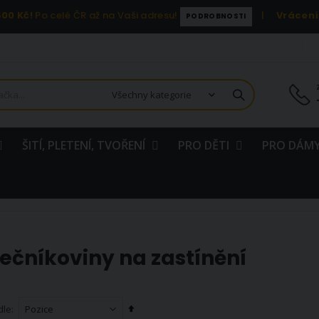
00 Kč!
Po celé ČR až na Vaši adresu!
|
Vrácení
PODROBNOSTI
ŠITÍ, PLETENÍ, TVOŘENÍ
PRO DĚTI
PRO DÁMY
ečníkoviny na zastínění
Nastavit
dle