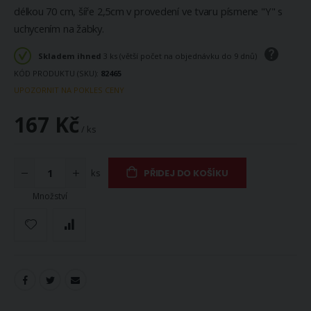
délkou 70 cm, šíře 2,5cm v provedení ve tvaru písmene "Y" s
uchycením na žabky.
Skladem ihned
3 ks (větší počet na objednávku do 9 dnů)
KÓD PRODUKTU (SKU)
82465
UPOZORNIT NA POKLES CENY
167 Kč
/ ks
ks
PŘIDEJ DO KOŠÍKU
Množství