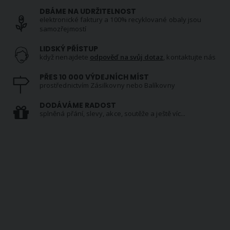
DBÁME NA UDRŽITELNOST
elektronické faktury a 100% recyklované obaly jsou
samozřejmostí
LIDSKÝ PŘÍSTUP
když nenajdete
odpověď na svůj dotaz
, kontaktujte nás
PŘES 10 000 VÝDEJNÍCH MÍST
prostřednictvím Zásilkovny nebo Balíkovny
DODÁVÁME RADOST
splněná přání, slevy, akce, soutěže a ještě víc...
NEWSLETTER