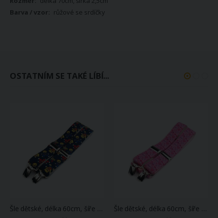
délka 70cm, šířka 2,5cm
růžové se srdíčky
OSTATNÍM SE TAKÉ LÍBÍ...
Šle dětské, délka 60cm, šíře 2,5cm, tvar Y, MEDVÍDCI tmavě modré, 650256/14
Šle dětské, délka 60cm, šíře 2,5cm, tvar Y, SRDÍČKA růžové, 650256/04