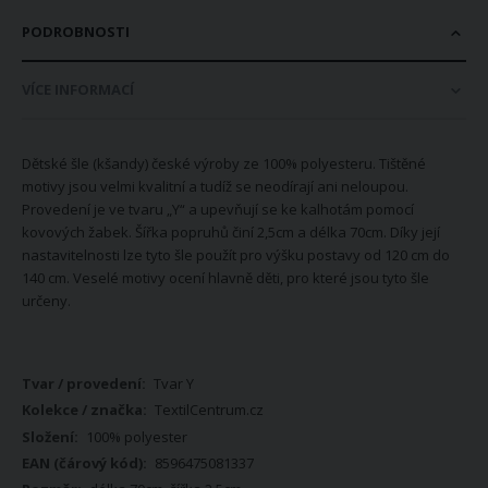
PODROBNOSTI
VÍCE INFORMACÍ
Dětské šle (kšandy) české výroby ze 100% polyesteru. Tištěné
motivy jsou velmi kvalitní a tudíž se neodírají ani neloupou.
Provedení je ve tvaru „Y“ a upevňují se ke kalhotám pomocí
kovových žabek. Šířka popruhů činí 2,5cm a délka 70cm. Díky její
nastavitelnosti lze tyto šle použít pro výšku postavy od 120 cm do
140 cm. Veselé motivy ocení hlavně děti, pro které jsou tyto šle
určeny.
Více
Tvar Y
informací
TextilCentrum.cz
100% polyester
8596475081337