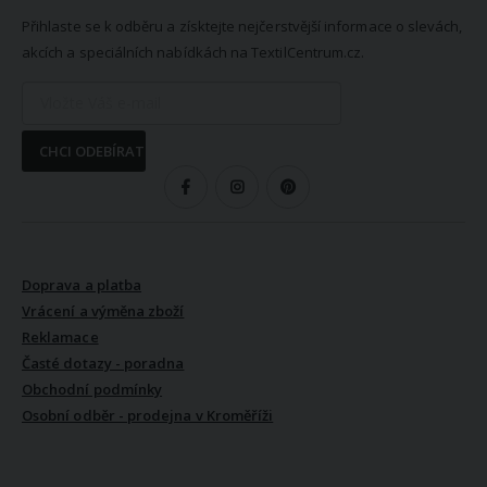
Přihlaste se k odběru a získtejte nejčerstvější informace o slevách,
akcích a speciálních nabídkách na TextilCentrum.cz.
CHCI ODEBÍRAT
SLEDUJTE NÁS
VŠE O NÁKUPU
Doprava a platba
Vrácení a výměna zboží
Reklamace
Časté dotazy - poradna
Obchodní podmínky
Osobní odběr - prodejna v Kroměříži
VŠE O NÁS