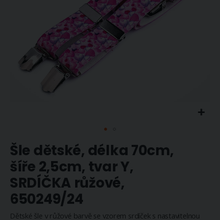
Přeskočit
Šle dětské, délka 70cm,
na
začátek
šíře 2,5cm, tvar Y,
galerie
SRDÍČKA růžové,
s
obrázky
650249/24
Dětské šle v růžové barvě se vzorem srdíček s nastavitelnou