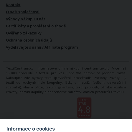
Kontakt
O naší společnosti
Výhody nákupu u nás
Certifikáty a prohlášení o shodě
Ověřeno zákazníky
Ochrana osobních údajů
Vydělávejte s námi / Affiliate program
TextilCentrum.cz - internetové online nákupní centrum textilu. Více než
15 000 produktů z textilu pro Vás i pro Váš domov na jednom místě.
Nakoupíte zde bytový textil (povlečení, prostěradla, záclony, závěsy ...),
textil do kuchyně i do koupelny, látky v metráži (oděvní, dekorační i
speciální), vlny a příze, textilní galanterii, textil pro děti, pánské košile a
kravaty, oděvní doplňky a nepřeberné množství dalších produktů z textilu.
Informace o cookies