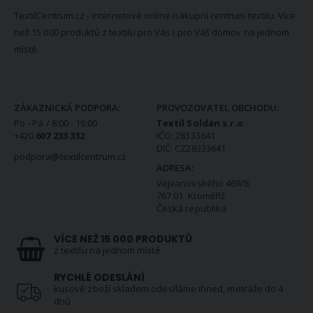
TextilCentrum.cz - internetové online nákupní centrum textilu. Více
než 15 000 produktů z textilu pro Vás i pro Váš domov na jednom
místě.
KONTAKTNÍ INFORMACE
ZÁKAZNICKÁ PODPORA:
PROVOZOVATEL OBCHODU:
Po - Pá / 8:00 - 16:00
Textil Soldán s.r.o.
+420
607 233 332
IČO: 28333641
DIČ: CZ28333641
podpora@textilcentrum.cz
ADRESA:
Vejvanovského 469/8
767 01 Kroměříž
Česká republika
VÍCE NEŽ 15 000 PRODUKTŮ
z textilu na jednom místě
RYCHLÉ ODESLÁNÍ
kusové zboží skladem odesíláme ihned, metráže do 4
dnů