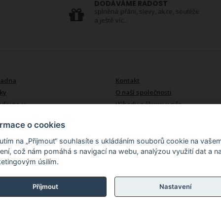
DODÁVÁME RADOST
splněná přání, slevy, akce, soutěže
a ještě víc...
VŠE O NÁS
radna
Kontakt
ky
O naší společnosti
odejna v
Výhody nákupu u nás
ormace o cookies
nutím na „Přijmout“ souhlasíte s ukládáním souborů cookie na vaše
zení, což nám pomáhá s navigací na webu, analýzou využití dat a n
etingovým úsilím.
lu. Více než 15 000
akoupíte zde bytový
 i do koupelny, látky v
Příjmout
Nastavení
erii, textil pro děti,
 dalších produktů z