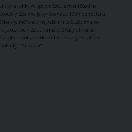
tíky a kvítky ve spodní části a horní části na
bloučky. Záclona je vyrobena ze 100% polyesteru
áclony je měřena v nejdelším místě. Záclona po
ole je cca 15cm. Záclona má dvě řady ok na na
části přehnout a vznikne efektní kanýrek, pěkné
o kolonky "Množství"