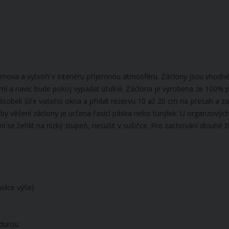
mova a vytvoří v interiéru příjemnou atmosféru. Záclony jsou vhodn
mí a navíc bude pokoj vypadat útulně. Záclona je vyrobena ze 100% po
sobek šíře vašeho okna a přidat rezervu 10 až 20 cm na přesah a zap
y věšení záclony je určena řasící páska nebo tunýlek. U organzových 
 se žehlit na nízký stupeň, nesušit v sušičce. Pro zachování dlouhé ži
bídce výše)
rdurou