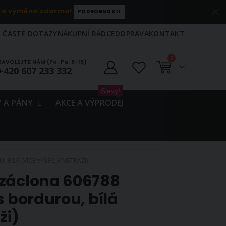
 a výměna zdarma!
PODROBNOSTI
ČASTÉ DOTAZY
NÁKUPNÍ RÁDCE
DOPRAVA
KONTAKT
položky
0
ZAVOLEJTE NÁM (Po-Pá: 8-16)
+420 607 233 332
Košík
Slevy!
 A PÁNY
AKCE A VÝPRODEJ
BÍLÁ (VÍCE VÝŠEK, V METRÁŽI)
 záclona 606788
s bordurou, bílá
ži)