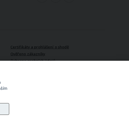
Certifikáty a prohlášení o shodě
Ověřeno zákazníky
Ochrana osobních údajů
Vydělávejte s námi / Affiliate
program
m
aším