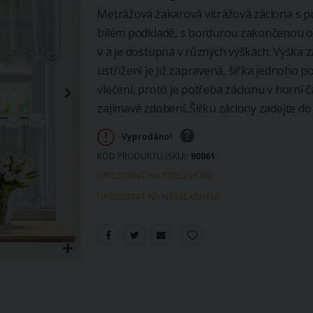
Metrážová žakarová vitrážová záclona s pun
bílém podkladě, s bordurou zakončenou o
v a je dostupná v různých výškách. Výška z
ustřižení je již zapravená, šířka jednoho p
vlečení, proto je potřeba záclonu v horní 
zajímavé zdobení. Šířku záclony zadejte d
Vyprodáno!
KÓD PRODUKTU (SKU)
90061
UPOZORNIT NA POKLES CENY
UPOZORNIT NA NASKLADNĚNÍ