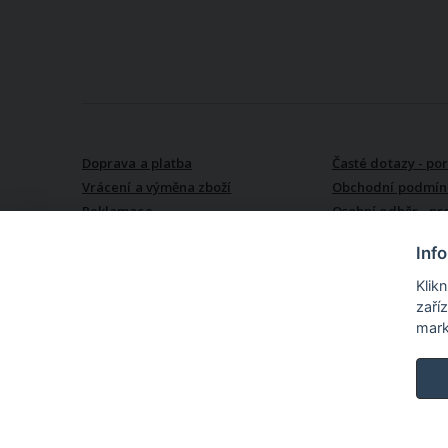
VŠE O NÁKUPU
Doprava a platba
Časté dotazy - po
Vrácení a výměna zboží
Obchodní podmín
Reklamace
Osobní odběr - pr
Kroměříži
Inf
Klik
zaří
mark
TextilCentrum.cz - internetové online nákupní centrum texti
produktů z textilu pro Vás i pro Váš domov na jednom místě. N
textil (povlečení, prostěradla, záclony, závěsy ...), textil do kuchyně
metráži (oděvní, dekorační i speciální), vlny a příze, textilní galant
pánské košile a kravaty, oděvní doplňky a nepřeberné množství
textilu.
©
TextilCentrum.cz