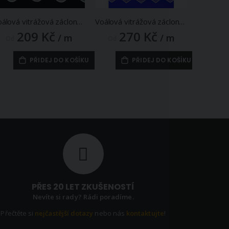
Voálová vitrážová záclona ANIKA vyšívané květy, bílá (více výšek, v metráži)
Voálová vitrážová záclona V416 vyšívané mřížka s květy, s bordurou, bílá (více výšek, v metráži)
209 Kč
270 Kč
1
/ m
/ m
Od
Od
Od
PŘIDEJ DO KOŠÍKU
PŘIDEJ DO KOŠÍKU
PŘES 20 LET ZKUŠENOSTÍ
Nevíte si rady? Rádi poradíme.
Přečtěte si
nejčastější dotazy
nebo nás
kontaktujte
!