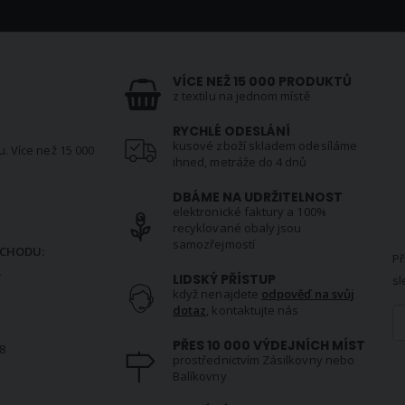
VÍCE NEŽ 15 000 PRODUKTŮ
z textilu na jednom místě
RYCHLÉ ODESLÁNÍ
kusové zboží skladem odesíláme
u. Více než 15 000
ihned, metráže do 4 dnů
DBÁME NA UDRŽITELNOST
elektronické faktury a 100%
N
recyklované obaly jsou
samozřejmostí
CHODU:
Př
.
LIDSKÝ PŘÍSTUP
sl
když nenajdete
odpověď na svůj
dotaz
, kontaktujte nás
PŘES 10 000 VÝDEJNÍCH MÍST
8
prostřednictvím Zásilkovny nebo
Balíkovny
S