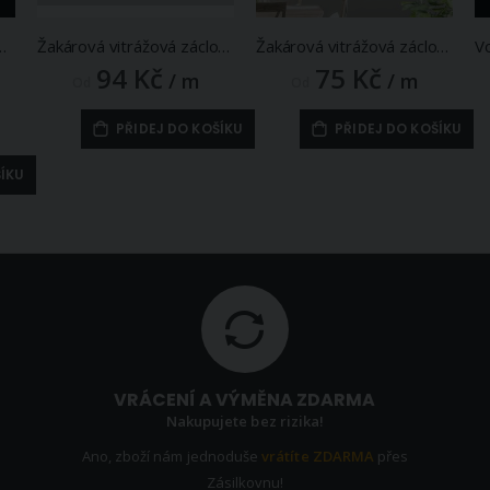
7 lístky s bordurou, vyšívaná, bílá (více výšek, v metráži)
Žakárová vitrážová záclona LEVANDULE, fialová na bílé, s bordurou (více výšek, v metráži)
Žakárová vitrážová záclona VIOLA, levandule, bílá (více výšek, v metráži)
94 Kč
75 Kč
/ m
/ m
Od
Od
PŘIDEJ DO KOŠÍKU
PŘIDEJ DO KOŠÍKU
ŠÍKU
VRÁCENÍ A VÝMĚNA ZDARMA
Nakupujete bez rizika!
Ano, zboží nám jednoduše
vrátíte ZDARMA
přes
Zásilkovnu!