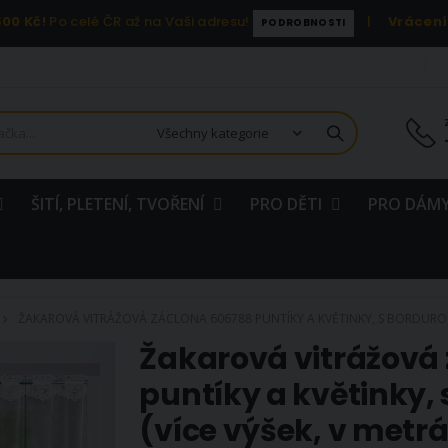
00 Kč!
Po celé ČR až na Vaši adresu!
|
Vrácení
PODROBNOSTI
ŠITÍ, PLETENÍ, TVOŘENÍ
PRO DĚTI
PRO DÁMY
ŽAKAROVÁ VITRÁŽOVÁ ZÁCLONA 606788 PUNTÍKY A KVĚTINKY, S BORDUROU, 
Žakarová vitrážová
puntíky a květinky, 
(více výšek, v metrá