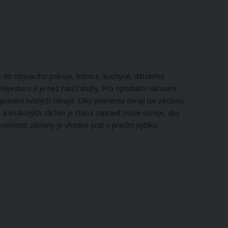
é do obývacího pokoje, ložnice, kuchyně, dětského
lyesteru a je bez řasící stuhy. Pro optimální nařasení
ravení svislých okrajů. Díky pevnému okraji lze záclonu
a voálových záclon je třeba zapravit svislé okraje, aby
votnosti záclony je vhodné prát v pracím pytlíku.