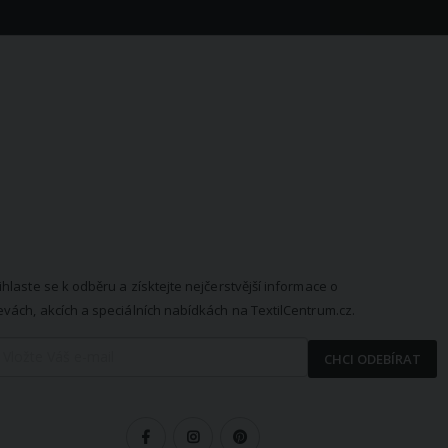
EWSLETTER
ihlaste se k odběru a získtejte nejčerstvější informace o
evách, akcích a speciálních nabídkách na TextilCentrum.cz.
CHCI ODEBÍRAT
LEDUJTE NÁS