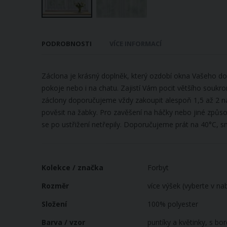
Přeskočit
na
PODROBNOSTI
VÍCE INFORMACÍ
začátek
galerie
s
Záclona je krásný doplněk, který ozdobí okna Vašeho do
obrázky
pokoje nebo i na chatu. Zajistí Vám pocit většího soukro
záclony doporučujeme vždy zakoupit alespoň 1,5 až 2 ná
pověsit na žabky. Pro zavěšení na háčky nebo jiné způsob
se po ustřižení netřepily. Doporučujeme prát na 40°C, smí
Více
Kolekce / značka
Forbyt
informací
Rozměr
více výšek (vyberte v na
Složení
100% polyester
Barva / vzor
puntíky a květinky, s bo