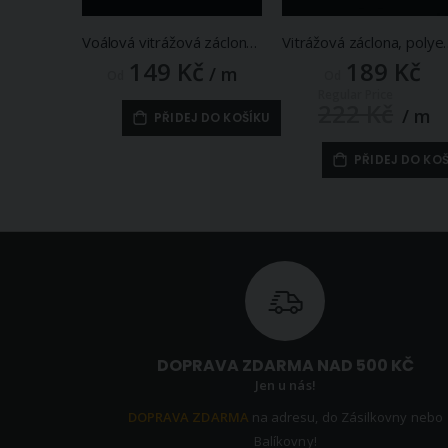
Voálová vitrážová záclona 97806 šedá výšivka s bordurou, bílá (více výšek, v metráži)
Vitrážová záclona, polyesterový batist V50
149 Kč
189 Kč
/ m
Od
Od
Regular Price
222 Kč
/ m
PŘIDEJ DO KOŠÍKU
PŘIDEJ DO KO
DOPRAVA ZDARMA NAD 500 KČ
Jen u nás!
DOPRAVA ZDARMA
na adresu, do Zásilkovny nebo
Balíkovny!