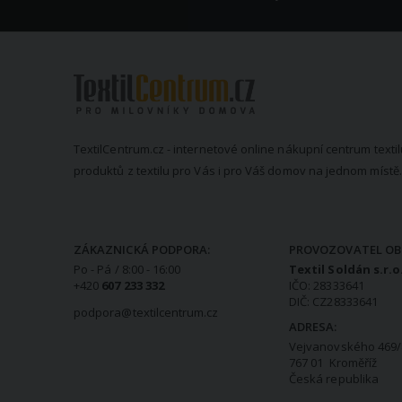
TextilCentrum.cz - internetové online nákupní centrum textil
produktů z textilu pro Vás i pro Váš domov na jednom místě.
KONTAKTNÍ INFORMACE
ZÁKAZNICKÁ PODPORA:
PROVOZOVATEL OB
Po - Pá / 8:00 - 16:00
Textil Soldán s.r.o
+420
607 233 332
IČO: 28333641
DIČ: CZ28333641
podpora@textilcentrum.cz
ADRESA:
Vejvanovského 469/
767 01 Kroměříž
Česká republika