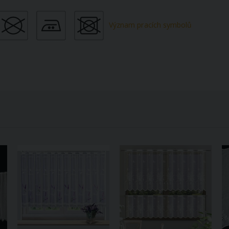
Význam pracích symbolů