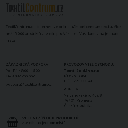
TextilCentrum.cz - internetové online nákupní centrum textilu. Více
než 15 000 produktů z textilu pro Vás i pro Váš domov na jednom
místě.
KONTAKTNÍ INFORMACE
ZÁKAZNICKÁ PODPORA:
PROVOZOVATEL OBCHODU:
Po - Pá / 8:00 - 16:00
Textil Soldán s.r.o.
+420
607 233 332
IČO: 28333641
DIČ: CZ28333641
podpora@textilcentrum.cz
ADRESA:
Vejvanovského 469/8
767 01 Kroměříž
Česká republika
VÍCE NEŽ 15 000 PRODUKTŮ
z textilu na jednom místě