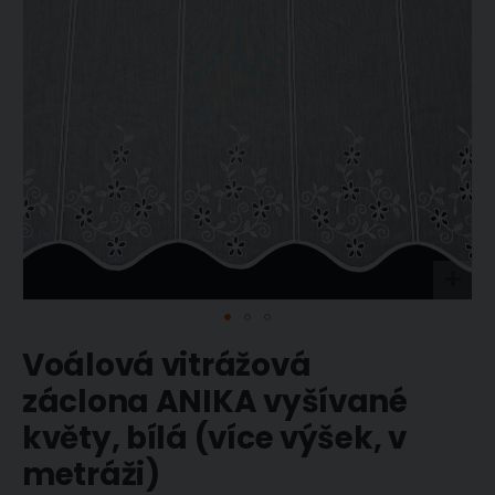
Přeskočit
Voálová vitrážová
na
začátek
záclona ANIKA vyšívané
galerie
květy, bílá (více výšek, v
s
obrázky
metráži)