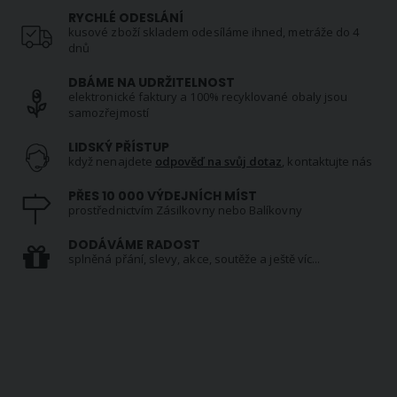
RYCHLÉ ODESLÁNÍ
kusové zboží skladem odesíláme ihned, metráže do 4
dnů
DBÁME NA UDRŽITELNOST
elektronické faktury a 100% recyklované obaly jsou
samozřejmostí
LIDSKÝ PŘÍSTUP
když nenajdete
odpověď na svůj dotaz
, kontaktujte nás
PŘES 10 000 VÝDEJNÍCH MÍST
prostřednictvím Zásilkovny nebo Balíkovny
DODÁVÁME RADOST
splněná přání, slevy, akce, soutěže a ještě víc...