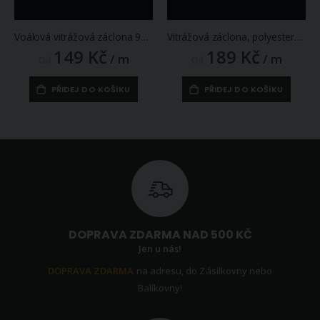
Voálová vitrážová záclona 97806 šedá výšivka s bordurou, bílá (více výšek, v metráži)
Vitrážová záclona, polyesterový batist V507 lístky s bordurou, vyšívaná, bílá (více výšek, v metráži)
149 Kč
189 Kč
/ m
/ m
Od
Od
PŘIDEJ DO KOŠÍKU
PŘIDEJ DO KOŠÍKU
DOPRAVA ZDARMA NAD 500 KČ
Jen u nás!
DOPRAVA ZDARMA
na adresu, do Zásilkovny nebo
Balíkovny!