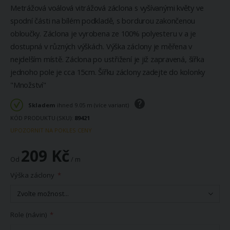
Metrážová voálová vitrážová záclona s vyšívanými květy ve
spodní části na bílém podkladě, s bordurou zakončenou
obloučky. Záclona je vyrobena ze 100% polyesteru v a je
dostupná v různých výškách. Výška záclony je měřena v
nejdelším místě. Záclona po ustřižení je již zapravená, šířka
jednoho pole je cca 15cm. Šířku záclony zadejte do kolonky
"Množství"
Skladem
ihned 9.05 m (více variant)
KÓD PRODUKTU (SKU)
89421
UPOZORNIT NA POKLES CENY
209 Kč
Od
/ m
Výška záclony
Role (návin)