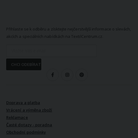
NEWSLETTER
Přihlaste se k odběru a získtejte nejčerstvější informace o slevách,
akcích a speciálních nabídkách na TextilCentrum.cz.
CHCI ODEBÍRAT
SLEDUJTE NÁS
VŠE O NÁKUPU
Doprava a platba
Vrácení a výměna zboží
Reklamace
Časté dotazy - poradna
Obchodní podmínky