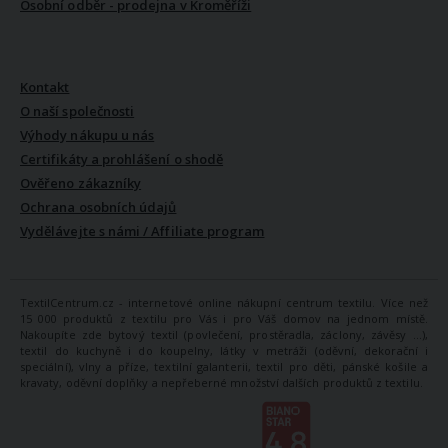
Osobní odběr - prodejna v Kroměříži
VŠE O NÁS
Kontakt
O naší společnosti
Výhody nákupu u nás
Certifikáty a prohlášení o shodě
Ověřeno zákazníky
Ochrana osobních údajů
Vydělávejte s námi / Affiliate program
TextilCentrum.cz - internetové online nákupní centrum textilu. Více než
15 000 produktů z textilu pro Vás i pro Váš domov na jednom místě.
Nakoupíte zde bytový textil (povlečení, prostěradla, záclony, závěsy ...),
textil do kuchyně i do koupelny, látky v metráži (oděvní, dekorační i
speciální), vlny a příze, textilní galanterii, textil pro děti, pánské košile a
kravaty, oděvní doplňky a nepřeberné množství dalších produktů z textilu.