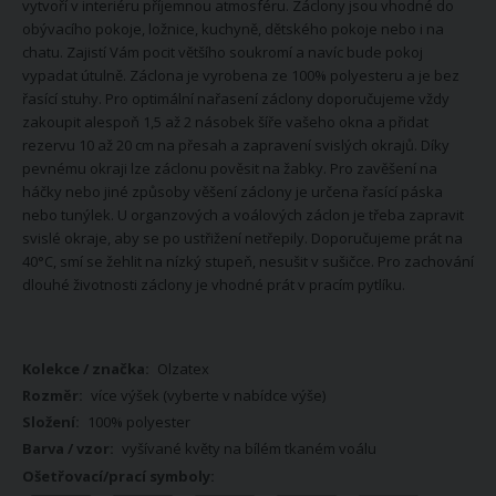
vytvoří v interiéru příjemnou atmosféru. Záclony jsou vhodné do
obývacího pokoje, ložnice, kuchyně, dětského pokoje nebo i na
chatu. Zajistí Vám pocit většího soukromí a navíc bude pokoj
vypadat útulně. Záclona je vyrobena ze 100% polyesteru a je bez
řasící stuhy. Pro optimální nařasení záclony doporučujeme vždy
zakoupit alespoň 1,5 až 2 násobek šíře vašeho okna a přidat
rezervu 10 až 20 cm na přesah a zapravení svislých okrajů. Díky
pevnému okraji lze záclonu pověsit na žabky. Pro zavěšení na
háčky nebo jiné způsoby věšení záclony je určena řasící páska
nebo tunýlek. U organzových a voálových záclon je třeba zapravit
svislé okraje, aby se po ustřižení netřepily. Doporučujeme prát na
40°C, smí se žehlit na nízký stupeň, nesušit v sušičce. Pro zachování
dlouhé životnosti záclony je vhodné prát v pracím pytlíku.
Více
Olzatex
informací
více výšek (vyberte v nabídce výše)
100% polyester
vyšívané květy na bílém tkaném voálu