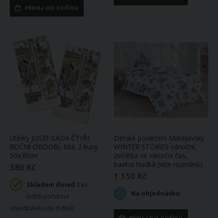
PŘIDEJ DO KOŠÍKU
Utěrky JOSEF LADA ČTYŘI
Dětské povlečení Matějovský
ROČNÍ OBDOBÍ, bílá, 2 kusy
WINTER STORIES vánoční,
50x70cm
zvířátka ve vánoční čas,
bavlna hladká (více rozměrů)
380 Kč
1 150 Kč
Skladem ihned
3 ks
Na objednávku
(větší počet na
objednávku do 9 dnů)
PŘIDEJ DO KOŠÍKU