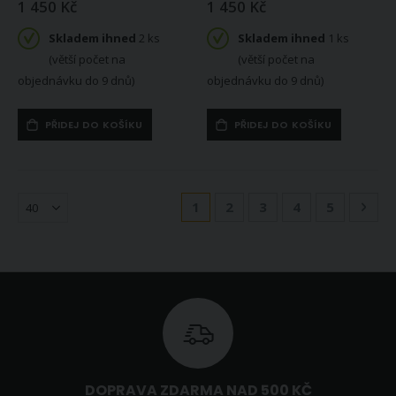
1 450 Kč
1 450 Kč
Skladem ihned
2 ks
Skladem ihned
1 ks
(větší počet na
(větší počet na
objednávku do 9 dnů)
objednávku do 9 dnů)
PŘIDEJ DO KOŠÍKU
PŘIDEJ DO KOŠÍKU
Stránka
Právě si prohlížíte stránku
Stránka
Stránka
Stránka
Stránka
Strá
Násl
1
2
3
4
5
DOPRAVA ZDARMA NAD 500 KČ