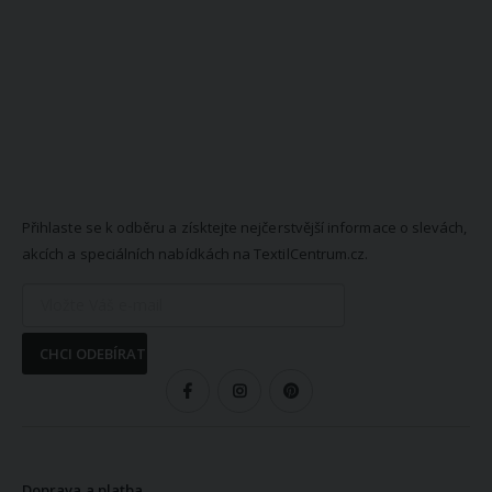
NEWSLETTER
Přihlaste se k odběru a získtejte nejčerstvější informace o slevách,
akcích a speciálních nabídkách na TextilCentrum.cz.
CHCI ODEBÍRAT
SLEDUJTE NÁS
VŠE O NÁKUPU
Doprava a platba