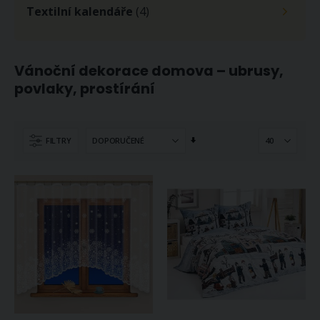
Textilní kalendáře
(4)
Vánoční dekorace domova – ubrusy,
povlaky, prostírání
Nastavit
FILTRY
vzestupně