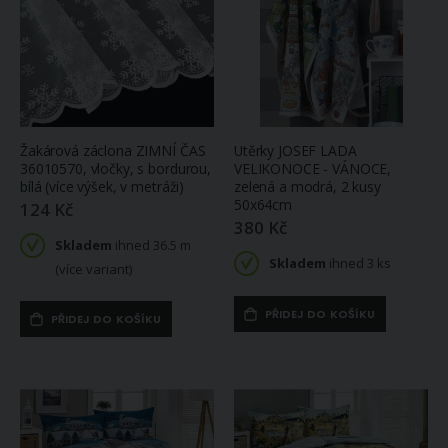
Žakárová záclona ZIMNÍ ČAS
Utěrky JOSEF LADA
36010570, vločky, s bordurou,
VELIKONOCE - VÁNOCE,
bílá (více výšek, v metráži)
zelená a modrá, 2 kusy
50x64cm
124 Kč
380 Kč
Skladem
ihned 36.5 m
Skladem
ihned 3 ks
(více variant)
PŘIDEJ DO KOŠÍKU
PŘIDEJ DO KOŠÍKU