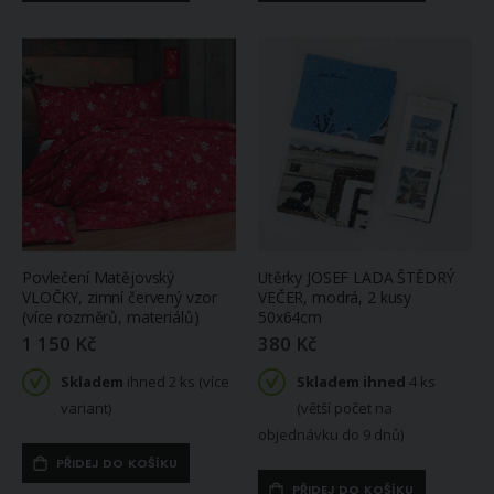
Povlečení Matějovský
Utěrky JOSEF LADA ŠTĚDRÝ
VLOČKY, zimní červený vzor
VEČER, modrá, 2 kusy
(více rozměrů, materiálů)
50x64cm
1 150 Kč
380 Kč
Skladem
ihned 2 ks (více
Skladem ihned
4 ks
variant)
(větší počet na
objednávku do 9 dnů)
PŘIDEJ DO KOŠÍKU
PŘIDEJ DO KOŠÍKU