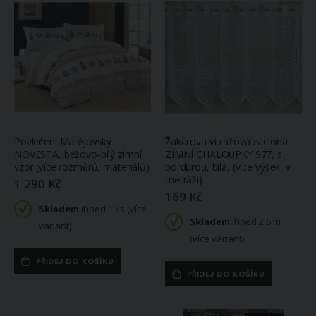
Povlečení Matějovský
Žakárová vitrážová záclona
NOVESTA, béžovo-bílý zimní
ZIMNÍ CHALOUPKY 977, s
vzor (více rozměrů, materiálů)
bordurou, bílá, (více výšek, v
metráži)
1 290 Kč
169 Kč
Skladem
ihned 1 ks (více
Skladem
ihned 2.6 m
variant)
(více variant)
PŘIDEJ DO KOŠÍKU
PŘIDEJ DO KOŠÍKU