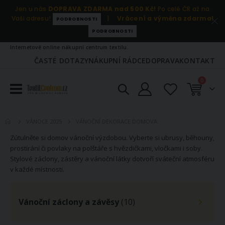
Jen u nás
DOPRAVA ZDARMA nad 500 Kč!
Po celé ČR až na
Vaši adresu!
|
Vrácení a výměna zdarma!
PODROBNOSTI
PODROBNOSTI
Internetové online nákupní centrum textilu.
ČASTÉ DOTAZY
NÁKUPNÍ RÁDCE
DOPRAVA
KONTAKT
položky
0
Košík
VÁNOČNÍ DEKORACE DOMOVA
VÁNOCE 2025
Zútulněte si domov vánoční výzdobou. Vyberte si ubrusy, běhouny,
prostírání či povlaky na polštáře s hvězdičkami, vločkami i soby.
Stylové záclony, zástěry a vánoční látky dotvoří sváteční atmosféru
v každé místnosti.
Vánoční záclony a závěsy
(10)