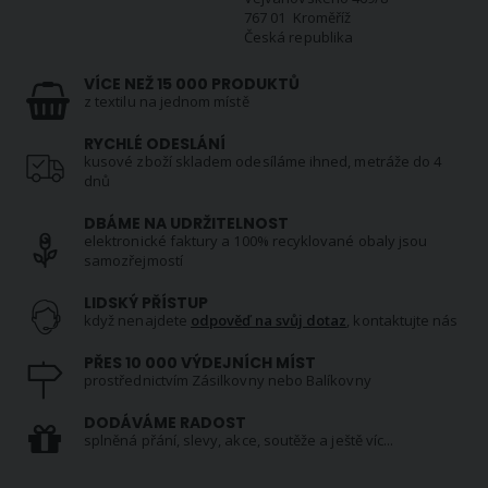
767 01 Kroměříž
Česká republika
VÍCE NEŽ 15 000 PRODUKTŮ
z textilu na jednom místě
RYCHLÉ ODESLÁNÍ
kusové zboží skladem odesíláme ihned, metráže do 4
dnů
DBÁME NA UDRŽITELNOST
elektronické faktury a 100% recyklované obaly jsou
samozřejmostí
LIDSKÝ PŘÍSTUP
když nenajdete
odpověď na svůj dotaz
, kontaktujte nás
PŘES 10 000 VÝDEJNÍCH MÍST
prostřednictvím Zásilkovny nebo Balíkovny
DODÁVÁME RADOST
splněná přání, slevy, akce, soutěže a ještě víc...