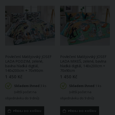
Povlečení Matějovský JOSEF
Povlečení Matějovský JOSEF
LADA PODZIM, zelené,
LADA MIKEŠ, zelené, bavlna
bavlna hladká digitál,
hladká digitál, 140x200cm +
140x200cm + 70x90cm
70x90cm
1 450 Kč
1 450 Kč
Skladem ihned
3 ks
Skladem ihned
1 ks
(větší počet na
(větší počet na
objednávku do 9 dnů)
objednávku do 9 dnů)
PŘIDEJ DO KOŠÍKU
PŘIDEJ DO KOŠÍKU