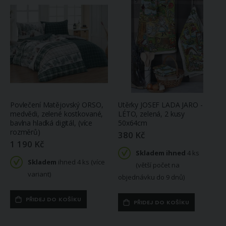
Povlečení Matějovský ORSO,
Utěrky JOSEF LADA JARO -
medvědi, zelené kostkované,
LÉTO, zelená, 2 kusy
bavlna hladká digitál, (více
50x64cm
rozměrů)
380 Kč
1 190 Kč
Skladem ihned
4 ks
Skladem
ihned 4 ks (více
(větší počet na
variant)
objednávku do 9 dnů)
PŘIDEJ DO KOŠÍKU
PŘIDEJ DO KOŠÍKU