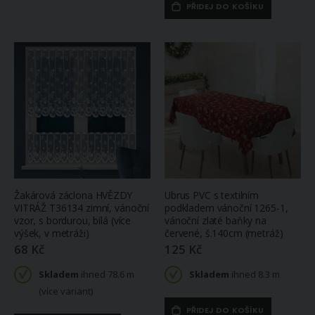
PŘIDEJ DO KOŠÍKU
Žakárová záclona HVĚZDY
Ubrus PVC s textilním
VITRÁŽ T36134 zimní, vánoční
podkladem vánoční 1265-1,
vzor, s bordurou, bílá (více
vánoční zlaté baňky na
výšek, v metráži)
červené, š.140cm (metráž)
68 Kč
125 Kč
Skladem
ihned 78.6 m
Skladem
ihned 8.3 m
(více variant)
PŘIDEJ DO KOŠÍKU