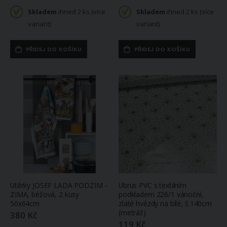
Skladem
ihned 2 ks (více
Skladem
ihned 2 ks (více
variant)
variant)
PŘIDEJ DO KOŠÍKU
PŘIDEJ DO KOŠÍKU
Utěrky JOSEF LADA PODZIM -
Ubrus PVC s textilním
ZIMA, béžová, 2 kusy
podkladem 226/1 vánoční,
50x64cm
zlaté hvězdy na bílé, š.140cm
(metráž)
380 Kč
119 Kč