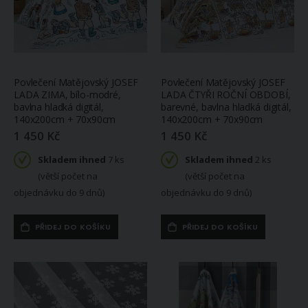
Povlečení Matějovský JOSEF
Povlečení Matějovský JOSEF
LADA ZIMA, bílo-modré,
LADA ČTYŘI ROČNÍ OBDOBÍ,
bavlna hladká digitál,
barevné, bavlna hladká digitál,
140x200cm + 70x90cm
140x200cm + 70x90cm
1 450 Kč
1 450 Kč
Skladem ihned
7 ks
Skladem ihned
2 ks
(větší počet na
(větší počet na
objednávku do 9 dnů)
objednávku do 9 dnů)
PŘIDEJ DO KOŠÍKU
PŘIDEJ DO KOŠÍKU