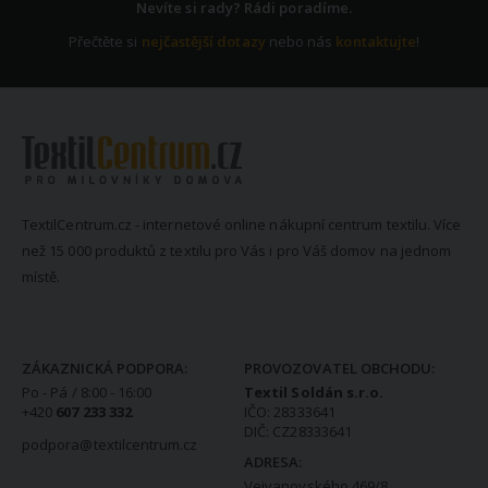
Nevíte si rady? Rádi poradíme.
Přečtěte si
nejčastější dotazy
nebo nás
kontaktujte
!
TextilCentrum.cz - internetové online nákupní centrum textilu. Více
než 15 000 produktů z textilu pro Vás i pro Váš domov na jednom
místě.
KONTAKTNÍ INFORMACE
ZÁKAZNICKÁ PODPORA:
PROVOZOVATEL OBCHODU:
Po - Pá / 8:00 - 16:00
Textil Soldán s.r.o.
+420
607 233 332
IČO: 28333641
DIČ: CZ28333641
podpora@textilcentrum.cz
ADRESA:
Vejvanovského 469/8