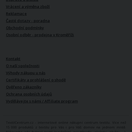
Vrácení a výměna zboží
Reklamace
Časté dotazy - poradna
Obchodní podmínky
Osobní odběr - prodejna v Kroměříži
VŠE O NÁS
Kontakt
O naší společnosti
Výhody nákupu u nás
Certifikáty a prohlášení o shodě
Ověřeno zákazníky
Ochrana osobních údajů
Vydělávejte s námi / Affiliate program
TextilCentrum.cz - internetové online nákupní centrum textilu. Více než
15 000 produktů z textilu pro Vás i pro Váš domov na jednom místě.
Nakoupíte zde bytový textil (povlečení, prostěradla, záclony, závěsy ...),