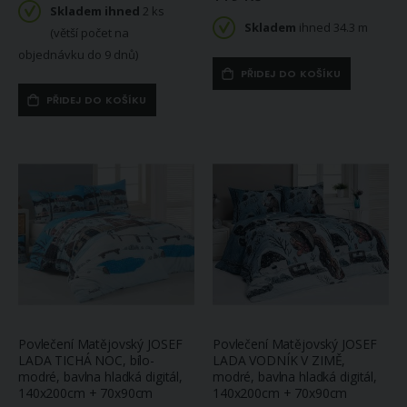
Skladem ihned
2 ks
Skladem
ihned 34.3 m
(větší počet na
objednávku do 9 dnů)
PŘIDEJ DO KOŠÍKU
PŘIDEJ DO KOŠÍKU
Povlečení Matějovský JOSEF
Povlečení Matějovský JOSEF
LADA TICHÁ NOC, bílo-
LADA VODNÍK V ZIMĚ,
modré, bavlna hladká digitál,
modré, bavlna hladká digitál,
140x200cm + 70x90cm
140x200cm + 70x90cm