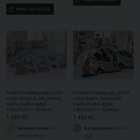
PŘIDEJ DO KOŠÍKU
Povlečení Matějovský JOSEF
Povlečení Matějovský JOSEF
LADA VÁNOCE, bílo-modré,
LADA BAJKY, zeleno-bílé,
bavlna hladká digitál,
bavlna hladká digitál,
140x200cm + 70x90cm
140x200cm + 70x90cm
1 450 Kč
1 450 Kč
Skladem ihned
3 ks
Na objednávku
(do 9
(větší počet na
dnů)