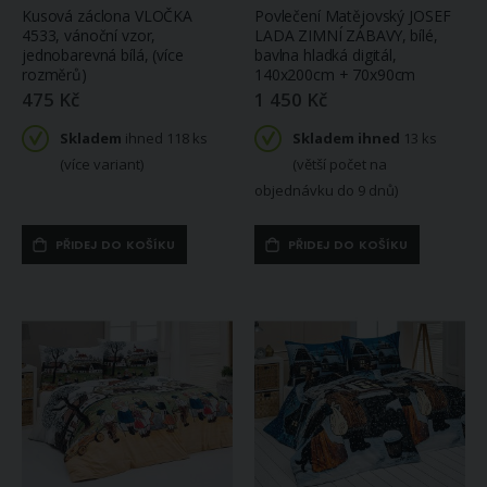
Kusová záclona VLOČKA
Povlečení Matějovský JOSEF
4533, vánoční vzor,
LADA ZIMNÍ ZÁBAVY, bílé,
jednobarevná bílá, (více
bavlna hladká digitál,
rozměrů)
140x200cm + 70x90cm
475 Kč
1 450 Kč
Skladem
ihned 118 ks
Skladem ihned
13 ks
(více variant)
(větší počet na
objednávku do 9 dnů)
PŘIDEJ DO KOŠÍKU
PŘIDEJ DO KOŠÍKU