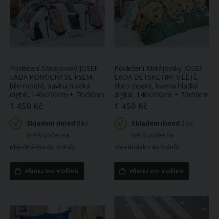
Povlečení Matějovský JOSEF
Povlečení Matějovský JOSEF
LADA PONOCNÝ SE PSEM,
LADA DĚTSKÉ HRY V LÉTĚ,
bílo-modré, bavlna hladká
žluto-zelené, bavlna hladká
digitál, 140x200cm + 70x90cm
digitál, 140x200cm + 70x90cm
1 450 Kč
1 450 Kč
Skladem ihned
8 ks
Skladem ihned
3 ks
(větší počet na
(větší počet na
objednávku do 9 dnů)
objednávku do 9 dnů)
PŘIDEJ DO KOŠÍKU
PŘIDEJ DO KOŠÍKU