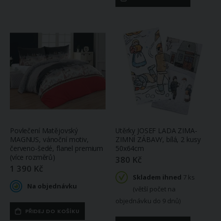
Povlečení Matějovský
Utěrky JOSEF LADA ZIMA-
MAGNUS, vánoční motiv,
ZIMNÍ ZÁBAVY, bílá, 2 kusy
červeno-šedé, flanel premium
50x64cm
(více rozměrů)
380 Kč
1 390 Kč
Skladem ihned
7 ks
Na objednávku
(větší počet na
objednávku do 9 dnů)
PŘIDEJ DO KOŠÍKU