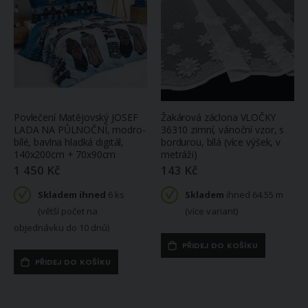
Povlečení Matějovský JOSEF
Žakárová záclona VLOČKY
LADA NA PŮLNOČNÍ, modro-
36310 zimní, vánoční vzor, s
bílé, bavlna hladká digitál,
bordurou, bílá (více výšek, v
140x200cm + 70x90cm
metráži)
1 450 Kč
143 Kč
Skladem ihned
6 ks
Skladem
ihned 64.55 m
(větší počet na
(více variant)
objednávku do 10 dnů)
PŘIDEJ DO KOŠÍKU
PŘIDEJ DO KOŠÍKU