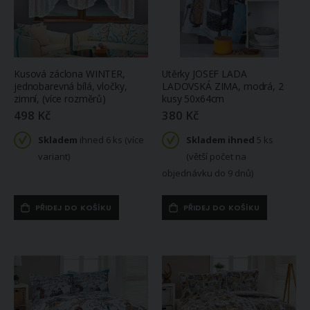
Kusová záclona WINTER,
Utěrky JOSEF LADA
jednobarevná bílá, vločky,
LADOVSKÁ ZIMA, modrá, 2
zimní, (více rozměrů)
kusy 50x64cm
498 Kč
380 Kč
Skladem
ihned 6 ks (více
Skladem ihned
5 ks
variant)
(větší počet na
objednávku do 9 dnů)
PŘIDEJ DO KOŠÍKU
PŘIDEJ DO KOŠÍKU