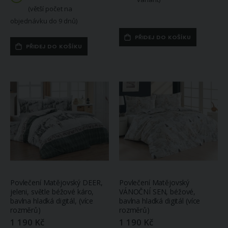
(větší počet na
objednávku do 9 dnů)
PŘIDEJ DO KOŠÍKU
PŘIDEJ DO KOŠÍKU
Povlečení Matějovský DEER,
Povlečení Matějovský
jeleni, světle béžové káro,
VÁNOČNÍ SEN, béžové,
bavlna hladká digitál, (více
bavlna hladká digitál (více
rozměrů)
rozměrů)
1 190 Kč
1 190 Kč