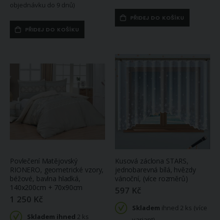
objednávku do 9 dnů)
PŘIDEJ DO KOŠÍKU
PŘIDEJ DO KOŠÍKU
Povlečení Matějovský
Kusová záclona STARS,
RIONERO, geometrické vzory,
jednobarevná bílá, hvězdy
béžové, bavlna hladká,
vánoční, (více rozměrů)
140x200cm + 70x90cm
597 Kč
1 250 Kč
Skladem
ihned 2 ks (více
Skladem ihned
2 ks
variant)