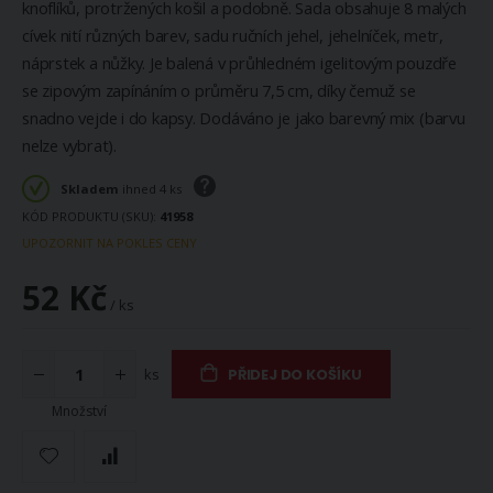
knoflíků, protržených košil a podobně. Sada obsahuje 8 malých
cívek nití různých barev, sadu ručních jehel, jehelníček, metr,
náprstek a nůžky. Je balená v průhledném igelitovým pouzdře
se zipovým zapínáním o průměru 7,5 cm, díky čemuž se
snadno vejde i do kapsy. Dodáváno je jako barevný mix (barvu
nelze vybrat).
Skladem
ihned 4 ks
KÓD PRODUKTU (SKU)
41958
UPOZORNIT NA POKLES CENY
52 Kč
/ ks
ks
PŘIDEJ DO KOŠÍKU
Množství