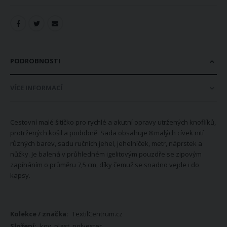
PODROBNOSTI
VÍCE INFORMACÍ
Cestovní malé šitíčko pro rychlé a akutní opravy utržených knoflíků,
protržených košil a podobně. Sada obsahuje 8 malých cívek nití
různých barev, sadu ručních jehel, jehelníček, metr, náprstek a
nůžky. Je balená v průhledném igelitovým pouzdře se zipovým
zapínáním o průměru 7,5 cm, díky čemuž se snadno vejde i do
kapsy.
Více
TextilCentrum.cz
informací
kov, plast, polyester