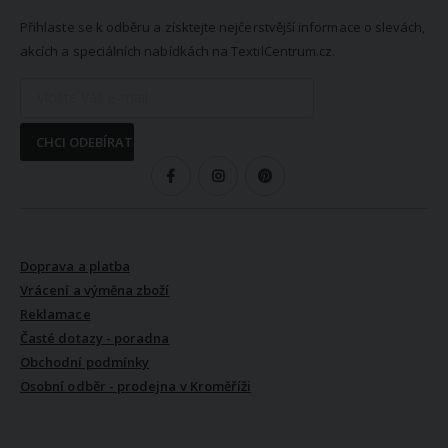
Přihlaste se k odběru a získtejte nejčerstvější informace o slevách,
akcích a speciálních nabídkách na TextilCentrum.cz.
CHCI ODEBÍRAT
SLEDUJTE NÁS
VŠE O NÁKUPU
Doprava a platba
Vrácení a výměna zboží
Reklamace
Časté dotazy - poradna
Obchodní podmínky
Osobní odběr - prodejna v Kroměříži
VŠE O NÁS