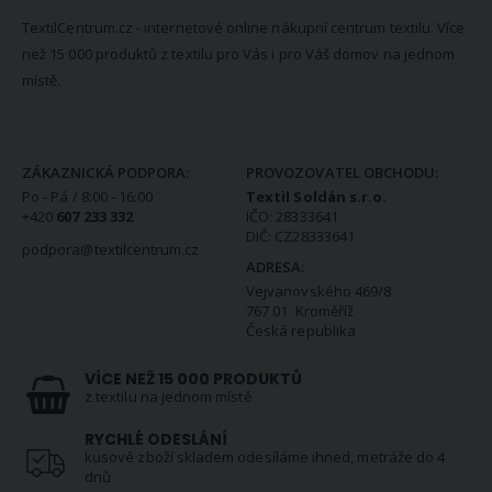
TextilCentrum.cz - internetové online nákupní centrum textilu. Více
než 15 000 produktů z textilu pro Vás i pro Váš domov na jednom
místě.
KONTAKTNÍ INFORMACE
ZÁKAZNICKÁ PODPORA:
PROVOZOVATEL OBCHODU:
Po - Pá / 8:00 - 16:00
Textil Soldán s.r.o.
+420
607 233 332
IČO: 28333641
DIČ: CZ28333641
podpora@textilcentrum.cz
ADRESA:
Vejvanovského 469/8
767 01 Kroměříž
Česká republika
VÍCE NEŽ 15 000 PRODUKTŮ
z textilu na jednom místě
RYCHLÉ ODESLÁNÍ
kusové zboží skladem odesíláme ihned, metráže do 4
dnů