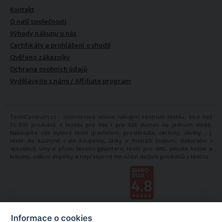
Kontakt
O naší společnosti
Výhody nákupu u nás
Certifikáty a prohlášení o shodě
Ověřeno zákazníky
Ochrana osobních údajů
Vydělávejte s námi / Affiliate program
TextilCentrum.cz - internetové online nákupní centrum textilu. Více než
15 000 produktů z textilu pro Vás i pro Váš domov na jednom místě.
Nakoupíte zde bytový textil (povlečení, prostěradla, záclony, závěsy ...),
textil do kuchyně i do koupelny, látky v metráži (oděvní, dekorační i
speciální), vlny a příze, textilní galanterii, textil pro děti, pánské košile a
kravaty, oděvní doplňky a nepřeberné množství dalších produktů z textilu.
Informace o cookies