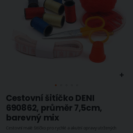
Přeskočit
Cestovní šitíčko DENI
na
začátek
690862, průměr 7,5cm,
galerie
barevný mix
s
obrázky
Cestovní malé šitíčko pro rychlé a akutní opravy utržených