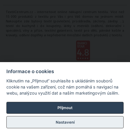
TextilCentrum.cz - internetové online nákupní centrum textilu. Více než
15 000 produktů z textilu pro Vás i pro Váš domov na jednom místě.
Nakoupíte zde bytový textil (povlečení, prostěradla, záclony, závěsy ...),
textil do kuchyně i do koupelny, látky v metráži (oděvní, dekorační i
speciální), vlny a příze, textilní galanterii, textil pro děti, pánské košile a
kravaty, oděvní doplňky a nepřeberné množství dalších produktů z textilu.
Informace o cookies
Kliknutím na „Přijmout“ souhlasíte s ukládáním souborů
cookie na vašem zařízení, což nám pomáhá s navigací na
webu, analýzou využití dat a naším marketingovým úsilím.
Příjmout
Nastavení
©
TextilCentrum.cz