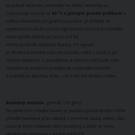
že pokud nechcete, nemusíte ho žehlit, nemačká se.
Doporučuje se prát na
60 °C s jemným pracím práškem
a
volbou klasického programu na pračce. Je důležité se
vyvarovat používání vysoce agresivních čisticích prostředků
nebo vysoké teploty při praní, což by
mohlo poškodit strukturu tkaniny. Po vyprání
je vhodné povlečení sušit na vzduchu, nebo v sušičce při
nízkých teplotách. S pravidelnou a šetrnou péčí bude vaše
mušelínové povlečení poskytovat maximální komfort
a pohodlí po dlouhou dobu, což z něj činí skvělou volbu.
Bavlněný mušelín
- gramáž 130 g/m2
Na povlečení z hladké bavlny je použita vysoce kvalitní 100%
přírodní bavlněná příze utkaná v otevřené vazbě vláken, díky
tomu je tento materiál velmi prodyšný a lehký. Je velmi
vhodný pro používání v letních měsících.