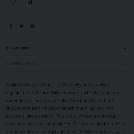
PODROBNOSTI
VÍCE INFORMACÍ
Kvalitní ložní povlečení ze 100% bavlny bude skvělým
doplňkem Vaší ložnice. Díky otevřené vazbě vláken je tento
materiál velmi prodyšný a lehký. Vaše pokožka ho bude
zbožňovat hlavně v horkých letních dnech. Spí se v něm
(doslova) jako v bavlnce. Přes svou jemnost a lehkost jde
o velmi odolné a pevné povlečení. Častým praním ho můžete
jen zlepšit. Bude jemnější a jemnější. A další dobrá zpráva je,