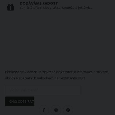
DODÁVÁME RADOST
splněná přání, slevy, akce, soutěže a ještě víc...
NEWSLETTER
Přihlaste se k odběru a získtejte nejčerstvější informace o slevách,
akcích a speciálních nabídkách na TextilCentrum.cz.
CHCI ODEBÍRAT
SLEDUJTE NÁS