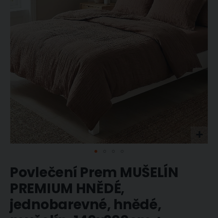
obrázky
Přeskočit
Povlečení Prem MUŠELÍN
na
začátek
PREMIUM HNĚDÉ,
galerie
jednobarevné, hnědé,
s
obrázky