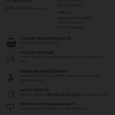
+420
607 233 332
IČO: 28333641
DIČ: CZ28333641
podpora@textilcentrum.cz
ADRESA:
Vejvanovského 469/8
767 01 Kroměříž
Česká republika
VÍCE NEŽ 15 000 PRODUKTŮ
z textilu na jednom místě
RYCHLÉ ODESLÁNÍ
kusové zboží skladem odesíláme ihned, metráže do 4
dnů
DBÁME NA UDRŽITELNOST
elektronické faktury a 100% recyklované obaly jsou
samozřejmostí
LIDSKÝ PŘÍSTUP
když nenajdete
odpověď na svůj dotaz
, kontaktujte nás
PŘES 10 000 VÝDEJNÍCH MÍST
prostřednictvím Zásilkovny nebo Balíkovny