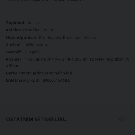
Více
Na zip
informací
PREM
Pro dospělé, Pro mladé, Dětské
100% bavlna
130 g/m2
1 povlak na přikrývku 140 x 200 cm, 1 povlak na polštář 70
x 90 cm
jednobarevná hnědá
8906064630455
OSTATNÍM SE TAKÉ LÍBÍ...