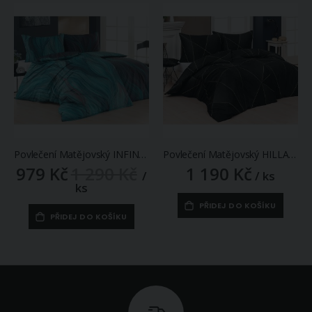
Povlečení Matějovský INFINITUM PETROL, modré vlny (více materiálů, rozměrů)
Povlečení Matějovský HILLARY, geometrický vzor, černé (více materiálů, rozměrů)
979 Kč
1 290 Kč
1 190 Kč
/
/ ks
ks
PŘIDEJ DO KOŠÍKU
PŘIDEJ DO KOŠÍKU