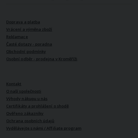
VŠE O NÁKUPU
Doprava a platba
Vrácení a výměna zboží
Reklamace
Časté dotazy - poradna
Obchodní podmínky
Osobní odběr - prodejna v Kroměříži
VŠE O NÁS
Kontakt
O naší společnosti
Výhody nákupu u nás
Certifikáty a prohlášení o shodě
Ověřeno zákazníky
Ochrana osobních údajů
Vydělávejte s námi / Affiliate program