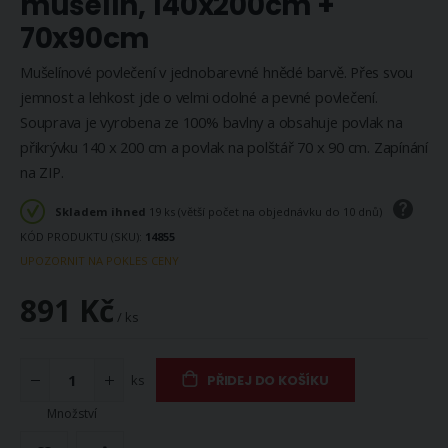
mušelín, 140x200cm +
70x90cm
Mušelínové povlečení v jednobarevné hnědé barvě. Přes svou
jemnost a lehkost jde o velmi odolné a pevné povlečení.
Souprava je vyrobena ze 100% bavlny a obsahuje povlak na
přikrývku 140 x 200 cm a povlak na polštář 70 x 90 cm. Zapínání
na ZIP.
Skladem ihned
19 ks (větší počet na objednávku do 10 dnů)
KÓD PRODUKTU (SKU)
14855
UPOZORNIT NA POKLES CENY
891 Kč
/ ks
ks
PŘIDEJ DO KOŠÍKU
Množství