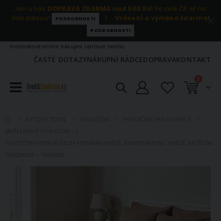
Jen u nás
DOPRAVA ZDARMA nad 500 Kč!
Po celé ČR až na
Vaši adresu!
|
Vrácení a výměna zdarma!
PODROBNOSTI
PODROBNOSTI
Internetové online nákupní centrum textilu.
ČASTÉ DOTAZY
NÁKUPNÍ RÁDCE
DOPRAVA
KONTAKT
položky
0
Košík
BYTOVÝ TEXTIL
POVLEČENÍ
POVLEČENÍ PRO DOSPĚLÉ
MUŠELÍNOVÉ POVLEČENÍ
POVLEČENÍ PREM MUŠELÍN PREMIUM HNĚDÉ, JEDNOBAREVNÉ, HNĚDÉ, MUŠELÍN,
140X200CM + 70X90CM
Přeskočit
na
konec
galerie
s