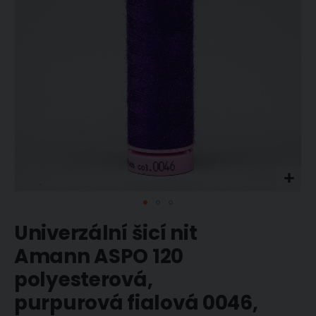
Přeskočit
Univerzální šicí nit
na
začátek
Amann ASPO 120
galerie
polyesterová,
s
obrázky
purpurová fialová 0046,