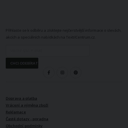
NEWSLETTER
Přihlaste se k odběru a získtejte nejčerstvější informace o slevách,
akcích a speciálních nabídkách na TextilCentrum.cz.
CHCI ODEBÍRAT
SLEDUJTE NÁS
VŠE O NÁKUPU
Doprava a platba
Vrácení a výměna zboží
Reklamace
Časté dotazy - poradna
Obchodní podmínky