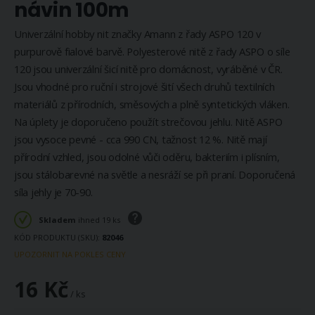
návin 100m
Univerzální hobby nit značky Amann z řady ASPO 120 v
purpurově fialové barvě. Polyesterové nitě z řady ASPO o síle
120 jsou univerzální šicí nitě pro domácnost, vyráběné v ČR.
Jsou vhodné pro ruční i strojové šití všech druhů textilních
materiálů z přírodních, směsových a plně syntetických vláken.
Na úplety je doporučeno použít strečovou jehlu. Nitě ASPO
jsou vysoce pevné - cca 990 CN, tažnost 12 %. Nitě mají
přírodní vzhled, jsou odolné vůči oděru, bakteriím i plísním,
jsou stálobarevné na světle a nesráží se při praní. Doporučená
síla jehly je 70-90.
Skladem
ihned 19 ks
KÓD PRODUKTU (SKU)
82046
UPOZORNIT NA POKLES CENY
16 Kč
/ ks