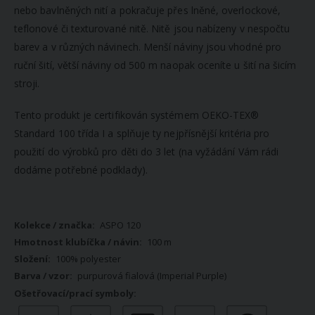
nebo bavlněných nití a pokračuje přes lněné, overlockové,
teflonové či texturované nitě. Nitě jsou nabízeny v nespočtu
barev a v různých návinech. Menší náviny jsou vhodné pro
ruční šití, větší náviny od 500 m naopak oceníte u šití na šicím
stroji.
Tento produkt je certifikován systémem OEKO-TEX®
Standard 100 třída I a splňuje ty nejpřísnější kritéria pro
použití do výrobků pro děti do 3 let (na vyžádání Vám rádi
dodáme potřebné podklady).
Více
ASPO 120
informací
100 m
100% polyester
purpurová fialová (Imperial Purple)