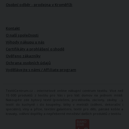
Osobní odběr - prodejna v Kroměříži
VŠE O NÁS
Kontakt
O naší společnosti
Výhody nákupu u nás
Certifikáty a prohlášení o shodě
Ověřeno zákazníky
Ochrana osobních údajů
Vydělávejte s námi / Affiliate program
TextilCentrum.cz - internetové online nákupní centrum textilu. Více než
15 000 produktů z textilu pro Vás i pro Váš domov na jednom místě.
Nakoupíte zde bytový textil (povlečení, prostěradla, záclony, závěsy ...),
textil do kuchyně i do koupelny, látky v metráži (oděvní, dekorační i
speciální), vlny a příze, textilní galanterii, textil pro děti, pánské košile a
kravaty, oděvní doplňky a nepřeberné množství dalších produktů z textilu.