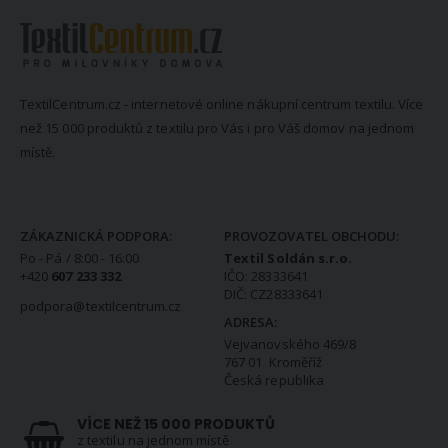
TextilCentrum.cz - internetové online nákupní centrum textilu. Více
než 15 000 produktů z textilu pro Vás i pro Váš domov na jednom
místě.
KONTAKTNÍ INFORMACE
ZÁKAZNICKÁ PODPORA:
PROVOZOVATEL OBCHODU:
Po - Pá / 8:00 - 16:00
Textil Soldán s.r.o.
+420
607 233 332
IČO: 28333641
DIČ: CZ28333641
podpora@textilcentrum.cz
ADRESA:
Vejvanovského 469/8
767 01 Kroměříž
Česká republika
VÍCE NEŽ 15 000 PRODUKTŮ
z textilu na jednom místě