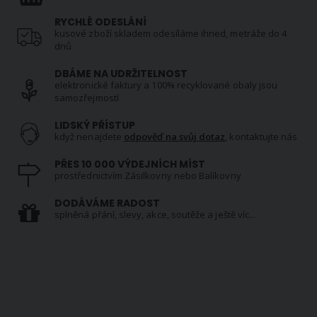
RYCHLÉ ODESLÁNÍ
kusové zboží skladem odesíláme ihned, metráže do 4
dnů
DBÁME NA UDRŽITELNOST
elektronické faktury a 100% recyklované obaly jsou
samozřejmostí
LIDSKÝ PŘÍSTUP
když nenajdete
odpověď na svůj dotaz
, kontaktujte nás
PŘES 10 000 VÝDEJNÍCH MÍST
prostřednictvím Zásilkovny nebo Balíkovny
DODÁVÁME RADOST
splněná přání, slevy, akce, soutěže a ještě víc...