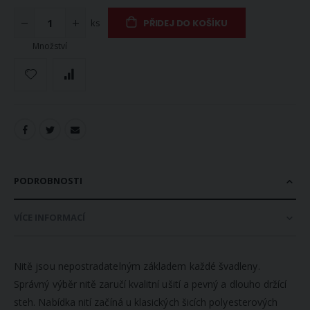
ks
PŘIDEJ DO KOŠÍKU
Množství
PODROBNOSTI
VÍCE INFORMACÍ
Nitě jsou nepostradatelným základem každé švadleny.
Správný výběr nitě zaručí kvalitní ušití a pevný a dlouho držící
steh. Nabídka nití začíná u klasických šicích polyesterových