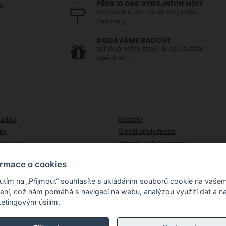
PŘES 10 000 VÝDEJNÍCH MÍST
8
prostřednictvím Zásilkovny nebo
Balíkovny
S
DODÁVÁME RADOST
splněná přání, slevy, akce, soutěže
a ještě víc...
VŠE O NÁS
radna
Kontakt
ky
O naší společnosti
odejna v
Výhody nákupu u nás
ormace o cookies
nutím na „Přijmout“ souhlasíte s ukládáním souborů cookie na vaše
zení, což nám pomáhá s navigací na webu, analýzou využití dat a n
etingovým úsilím.
lu. Více než 15 000
akoupíte zde bytový
 i do koupelny, látky v