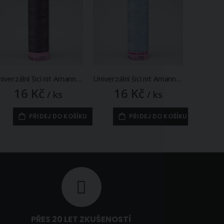
Univerzální šicí nit Amann ASPO 120 polyesterová, tmavě šedo-fialová 0305, návin 100m
Univerzální šicí nit Amann ASPO 120 polyesterová, světle modrá nafialovělá 0356, návin 100m
16 Kč
16 Kč
1
/ ks
/ ks
PŘIDEJ DO KOŠÍKU
PŘIDEJ DO KOŠÍKU
PŘES 20 LET ZKUŠENOSTÍ