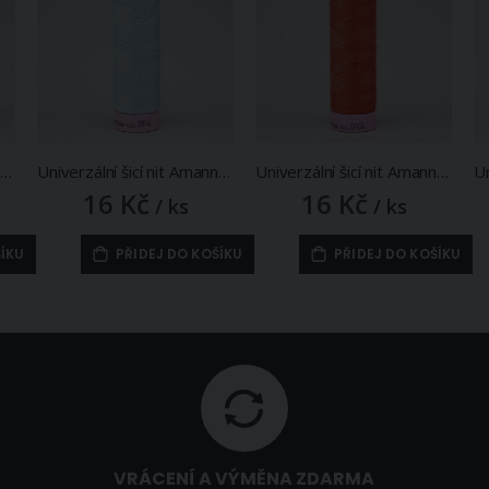
Univerzální šicí nit Amann ASPO 120 polyesterová, vanilková žlutá 0781, návin 100m
Univerzální šicí nit Amann ASPO 120 polyesterová, studená modrá 0814, návin 100m
Univerzální šicí nit Amann ASPO 120 polyesterová, oranžovo-červená 0104, návin 100m
16 Kč
16 Kč
/ ks
/ ks
ŠÍKU
PŘIDEJ DO KOŠÍKU
PŘIDEJ DO KOŠÍKU
VRÁCENÍ A VÝMĚNA ZDARMA