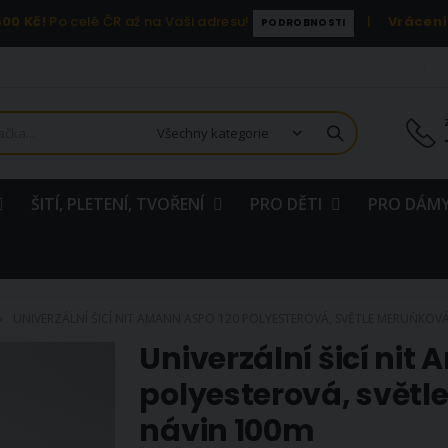
00 Kč!
Po celé ČR až na Vaši adresu!
|
Vrácení
PODROBNOSTI
ŠITÍ, PLETENÍ, TVOŘENÍ
PRO DĚTI
PRO DÁMY
UNIVERZÁLNÍ ŠICÍ NIT AMANN ASPO 120 POLYESTEROVÁ, SVĚTLE MERUŇKOVÁ
Univerzální šicí nit
polyesterová, světl
návin 100m