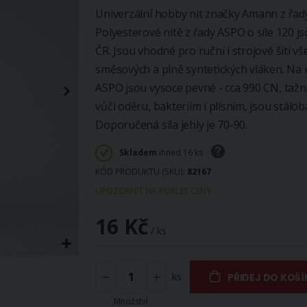
Univerzální hobby nit značky Amann z řad
Polyesterové nitě z řady ASPO o síle 120 j
ČR. Jsou vhodné pro ruční i strojové šití vš
směsových a plně syntetických vláken. Na 
ASPO jsou vysoce pevné - cca 990 CN, tažno
vůči oděru, bakteriím i plísním, jsou stálob
Doporučená síla jehly je 70-90.
Skladem
ihned 16 ks
KÓD PRODUKTU (SKU)
82167
UPOZORNIT NA POKLES CENY
16 Kč
/ ks
ks
PŘIDEJ DO KOŠÍ
Množství