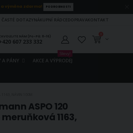
 a výměna zdarma!
PODROBNOSTI
ČASTÉ DOTAZY
NÁKUPNÍ RÁDCE
DOPRAVA
KONTAKT
položky
0
ZAVOLEJTE NÁM (Po-Pá: 8-16)
+420 607 233 332
Košík
Slevy!
 A PÁNY
AKCE A VÝPRODEJ
 1163, NÁVIN 100M
 Amann ASPO 120
e meruňková 1163,