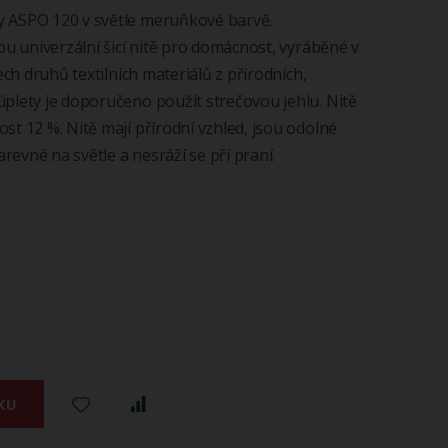
y ASPO 120 v světle meruňkové barvě.
sou univerzální šicí nitě pro domácnost, vyráběné v
ech druhů textilních materiálů z přírodních,
úplety je doporučeno použít strečovou jehlu. Nitě
st 12 %. Nitě mají přírodní vzhled, jsou odolné
arevné na světle a nesráží se při praní.
KU