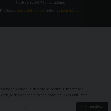
Nevíte si rady? Rádi poradíme.
Přečtěte si
nejčastější dotazy
nebo nás
kontaktujte
!
EWSLETTER
ihlaste se k odběru a získtejte nejčerstvější informace o
evách, akcích a speciálních nabídkách na TextilCentrum.cz.
CHCI ODEBÍRAT