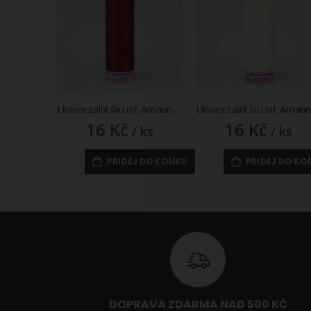
Univerzální šicí nit Amann ASPO 120 polyesterová, karmínová červená 0105, návin 100m
16 Kč
16 Kč
/ ks
/ ks
PŘIDEJ DO KOŠÍKU
PŘIDEJ DO KO
DOPRAVA ZDARMA NAD 500 KČ