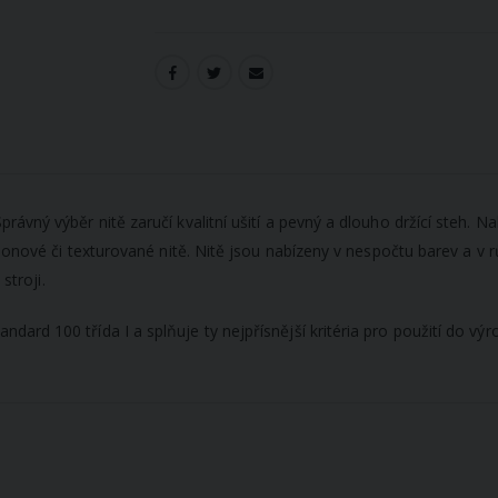
vný výběr nitě zaručí kvalitní ušití a pevný a dlouho držící steh. Na
flonové či texturované nitě. Nitě jsou nabízeny v nespočtu barev a v
stroji.
rd 100 třída I a splňuje ty nejpřísnější kritéria pro použití do vý