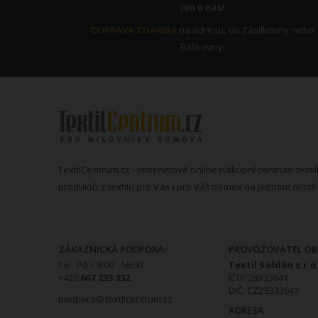
Jen u nás!
DOPRAVA ZDARMA
na adresu, do Zásilkovny nebo
Balíkovny!
TextilCentrum.cz - internetové online nákupní centrum textil
produktů z textilu pro Vás i pro Váš domov na jednom místě.
KONTAKTNÍ INFORMACE
ZÁKAZNICKÁ PODPORA:
PROVOZOVATEL OB
Po - Pá / 8:00 - 16:00
Textil Soldán s.r.o
+420
607 233 332
IČO: 28333641
DIČ: CZ28333641
podpora@textilcentrum.cz
ADRESA: