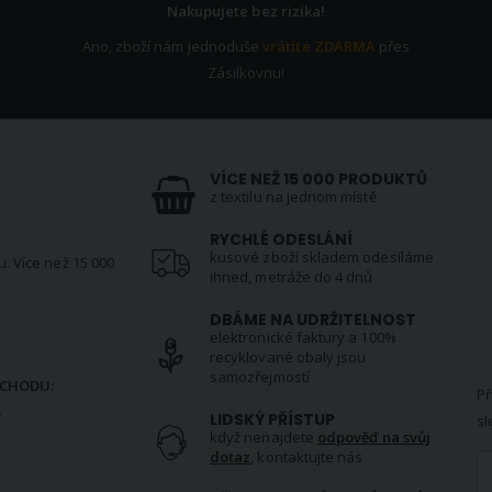
Nakupujete bez rizika!
Ano, zboží nám jednoduše
vrátíte ZDARMA
přes
Zásilkovnu!
VÍCE NEŽ 15 000 PRODUKTŮ
z textilu na jednom místě
RYCHLÉ ODESLÁNÍ
kusové zboží skladem odesíláme
u. Více než 15 000
ihned, metráže do 4 dnů
DBÁME NA UDRŽITELNOST
elektronické faktury a 100%
N
recyklované obaly jsou
samozřejmostí
CHODU:
Př
.
LIDSKÝ PŘÍSTUP
sl
když nenajdete
odpověď na svůj
dotaz
, kontaktujte nás