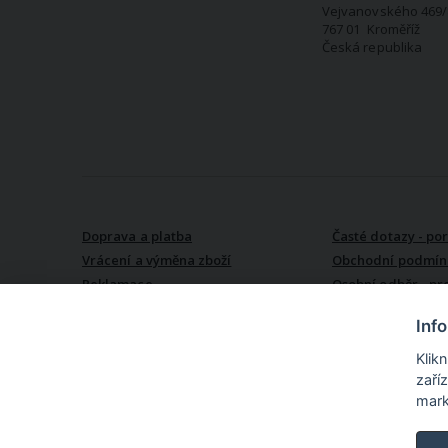
Vejvanovského 469/
767 01 Kroměříž
Česká republika
VŠE O NÁKUPU
Doprava a platba
Časté dotazy - po
Vrácení a výměna zboží
Obchodní podmín
Reklamace
Osobní odběr - pr
Kroměříži
Inf
Klik
zaří
mark
TextilCentrum.cz - internetové online nákupní centrum texti
produktů z textilu pro Vás i pro Váš domov na jednom místě. N
textil (povlečení, prostěradla, záclony, závěsy ...), textil do kuchyně