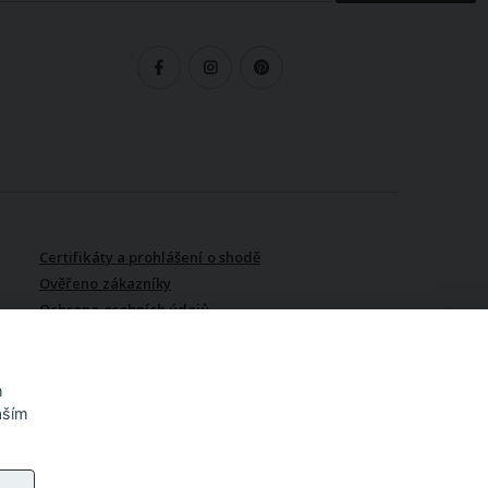
LEDUJTE NÁS
Certifikáty a prohlášení o shodě
Ověřeno zákazníky
Ochrana osobních údajů
Vydělávejte s námi / Affiliate
program
m
aším