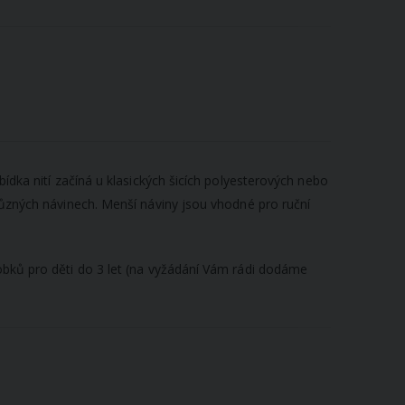
bídka nití začíná u klasických šicích polyesterových nebo
 různých návinech. Menší náviny jsou vhodné pro ruční
robků pro děti do 3 let (na vyžádání Vám rádi dodáme