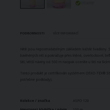
Přeskočit
na
začátek
galerie
PODROBNOSTI
VÍCE INFORMACÍ
s
obrázky
Nitě jsou nepostradatelným základem každé švadleny. Sprá
bavlněných nití a pokračuje přes lněné, overlockové, te
šití, větší náviny od 500 m naopak oceníte u šití na šicím 
Tento produkt je certifikován systémem OEKO-TEX® Standa
potřebné podklady).
Více
Kolekce / značka
ASPO 120
informací
Hmotnost klubíčka / návin
100 m