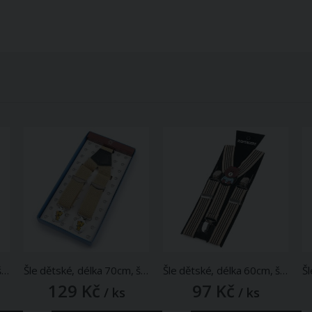
Šle dětské, délka 70cm, šíře 2,5cm, tvar Y, s obrázkovým zapínáním v krabičce, béžová, 650418/2
Šle dětské, délka 70cm, šíře 2,5cm, tvar Y, s obrázkovým zapínáním v krabičce, béžová světlá, 650418/1
Šle dětské, délka 60cm, šíře 2,5cm, tvar Y, MEDVÍDEK světlá béžová, 650400/1
129 Kč
97 Kč
/ ks
/ ks