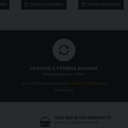
ŠÍKU
PŘIDEJ DO KOŠÍKU
PŘIDEJ DO KOŠÍKU
VRÁCENÍ A VÝMĚNA ZDARMA
Nakupujete bez rizika!
Ano, zboží nám jednoduše
vrátíte ZDARMA
přes
Zásilkovnu!
VÍCE NEŽ 15 000 PRODUKTŮ
z textilu na jednom místě