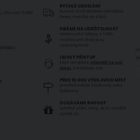
RYCHLÉ ODESLÁNÍ
kusové zboží skladem odesíláme
u. Více než 15 000
ihned, metráže do 4 dnů
DBÁME NA UDRŽITELNOST
elektronické faktury a 100%
N
recyklované obaly jsou
samozřejmostí
CHODU:
Př
.
LIDSKÝ PŘÍSTUP
sl
když nenajdete
odpověď na svůj
dotaz
, kontaktujte nás
PŘES 10 000 VÝDEJNÍCH MÍST
8
prostřednictvím Zásilkovny nebo
Balíkovny
S
DODÁVÁME RADOST
splněná přání, slevy, akce, soutěže
a ještě víc...
VŠE O NÁS