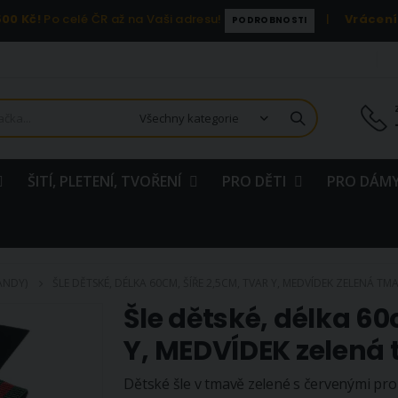
00 Kč!
Po celé ČR až na Vaši adresu!
|
Vrácení
PODROBNOSTI
ŠITÍ, PLETENÍ, TVOŘENÍ
PRO DĚTI
PRO DÁMY
ANDY)
ŠLE DĚTSKÉ, DÉLKA 60CM, ŠÍŘE 2,5CM, TVAR Y, MEDVÍDEK ZELENÁ TM
Šle dětské, délka 60
Y, MEDVÍDEK zelená
Dětské šle v tmavě zelené s červenými pro