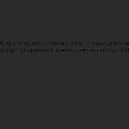
oby ze 100% polyesteru. Provedení je ve tvaru „Y“ a upevňují se ke k
e použít pro výšku postavy od 110 cm do 130 cm. Veselé motivy ocení hl