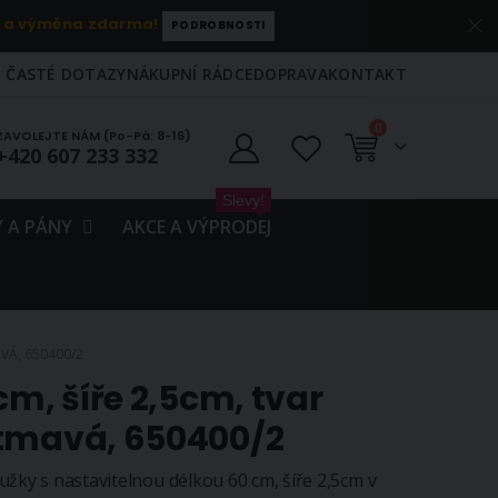
 a výměna zdarma!
PODROBNOSTI
ČASTÉ DOTAZY
NÁKUPNÍ RÁDCE
DOPRAVA
KONTAKT
položky
0
ZAVOLEJTE NÁM (Po-Pá: 8-16)
+420 607 233 332
Košík
Slevy!
 A PÁNY
AKCE A VÝPRODEJ
AVÁ, 650400/2
cm, šíře 2,5cm, tvar
 tmavá, 650400/2
užky s nastavitelnou délkou 60 cm, šíře 2,5cm v