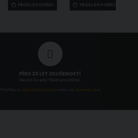
PŘIDEJ DO KOŠÍKU
PŘIDEJ DO KOŠÍKU
PŘES 20 LET ZKUŠENOSTÍ
Nevíte si rady? Rádi poradíme.
Přečtěte si
nejčastější dotazy
nebo nás
kontaktujte
!