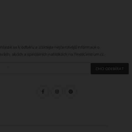
EWSLETTER
ihlaste se k odběru a získtejte nejčerstvější informace o
evách, akcích a speciálních nabídkách na TextilCentrum.cz.
CHCI ODEBÍRAT
LEDUJTE NÁS