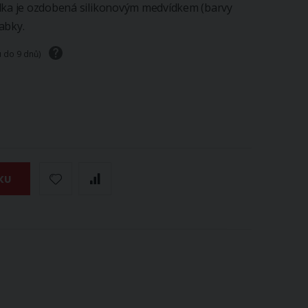
adka je ozdobená silikonovým medvídkem (barvy
abky.
u do 9 dnů)
KU