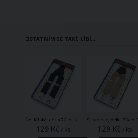
OSTATNÍM SE TAKÉ LÍBÍ...
Šle dětské, délka 70cm, šíře 2,5cm, tvar Y, s obrázkovým zapínáním v krabičce, modrá, 650418/3
129 Kč
129 Kč
/ ks
/ ks