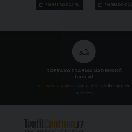
PŘIDEJ DO KOŠÍKU
PŘIDEJ DO KO
DOPRAVA ZDARMA NAD 500 KČ
Jen u nás!
DOPRAVA ZDARMA
na adresu, do Zásilkovny nebo
Balíkovny!