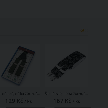
Šle dětské, délka 70cm, šíře 2,5cm, tvar Y, s obrázkovým zapínáním v krabičce, zelená, 650418/4
Šle dětské, délka 70cm, šíře 2,5cm, tvar Y, šedozelená světlá maskáč, 650249/26
129 Kč
167 Kč
16
/ ks
/ ks