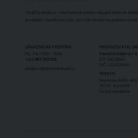
TextilCentrum.cz - internetové online nákupní centrum textil
produktů z textilu pro Vás i pro Váš domov na jednom místě.
KONTAKTNÍ INFORMACE
ZÁKAZNICKÁ PODPORA:
PROVOZOVATEL OB
Po - Pá / 8:00 - 16:00
Textil Soldán s.r.o
+420
607 233 332
IČO: 28333641
DIČ: CZ28333641
podpora@textilcentrum.cz
ADRESA:
Vejvanovského 469/
767 01 Kroměříž
Česká republika
VŠE O NÁKUPU