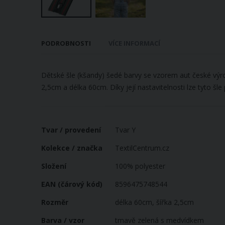
Přeskočit
na
PODROBNOSTI
VÍCE INFORMACÍ
začátek
galerie
s
Dětské šle (kšandy) šedé barvy se vzorem aut české výr
obrázky
2,5cm a délka 60cm. Díky její nastavitelnosti lze tyto šl
Více
Tvar / provedení
Tvar Y
informací
Kolekce / značka
TextilCentrum.cz
Složení
100% polyester
EAN (čárový kód)
8596475748544
Rozměr
délka 60cm, šířka 2,5cm
Barva / vzor
tmavě zelená s medvídkem