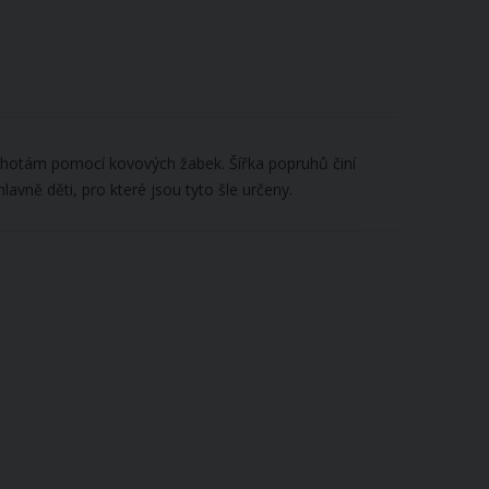
alhotám pomocí kovových žabek. Šířka popruhů činí
avně děti, pro které jsou tyto šle určeny.