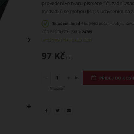
provedení ve tvaru písmene "Y", zadní vs
medvídků se mohou lišit) s uchycením na ž
Skladem ihned
4 ks (větší počet na objednávk
KÓD PRODUKTU (SKU)
24765
UPOZORNIT NA POKLES CENY
97 Kč
/ ks
ks
PŘIDEJ DO KOŠÍ
Množství