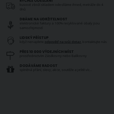
RYCHLÉ ODESLÁNÍ
kusové zboží skladem odesíláme ihned, metráže do 4
dnů
DBÁME NA UDRŽITELNOST
elektronické faktury a 100% recyklované obaly jsou
samozřejmostí
LIDSKÝ PŘÍSTUP
když nenajdete
odpověď na svůj dotaz
, kontaktujte nás
PŘES 10 000 VÝDEJNÍCH MÍST
prostřednictvím Zásilkovny nebo Balíkovny
DODÁVÁME RADOST
splněná přání, slevy, akce, soutěže a ještě víc...