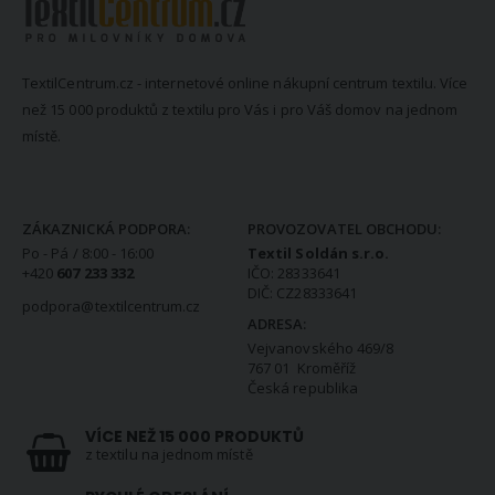
TextilCentrum.cz - internetové online nákupní centrum textilu. Více
než 15 000 produktů z textilu pro Vás i pro Váš domov na jednom
místě.
KONTAKTNÍ INFORMACE
ZÁKAZNICKÁ PODPORA:
PROVOZOVATEL OBCHODU:
Po - Pá / 8:00 - 16:00
Textil Soldán s.r.o.
+420
607 233 332
IČO: 28333641
DIČ: CZ28333641
podpora@textilcentrum.cz
ADRESA:
Vejvanovského 469/8
767 01 Kroměříž
Česká republika
VÍCE NEŽ 15 000 PRODUKTŮ
z textilu na jednom místě