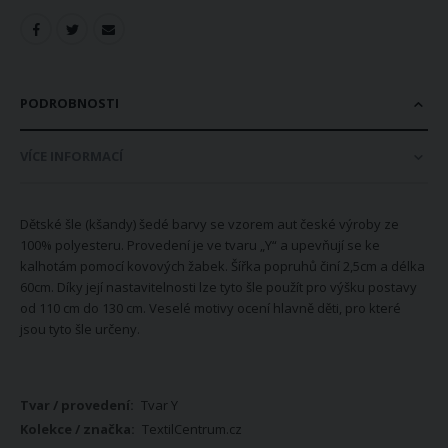
PODROBNOSTI
VÍCE INFORMACÍ
Dětské šle (kšandy) šedé barvy se vzorem aut české výroby ze
100% polyesteru. Provedení je ve tvaru „Y“ a upevňují se ke
kalhotám pomocí kovových žabek. Šířka popruhů činí 2,5cm a délka
60cm. Díky její nastavitelnosti lze tyto šle použít pro výšku postavy
od 110 cm do 130 cm. Veselé motivy ocení hlavně děti, pro které
jsou tyto šle určeny.
Více
Tvar Y
informací
TextilCentrum.cz