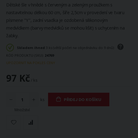
Dětské šle v hnědé s červeným a zeleným proužkem s
nastavitelnou délkou 60 cm, šíře 2,5cm v provedení ve tvaru
písmene "Y", zadní vsadka je ozdobená silikonovým
medvídkem (barvy medvídků se mohou lišit) s uchycením na
žabky.
Skladem ihned
3 ks (větší počet na objednávku do 9 dnů)
KÓD PRODUKTU (SKU)
24769
UPOZORNIT NA POKLES CENY
97 Kč
/ ks
ks
PŘIDEJ DO KOŠÍKU
Množství