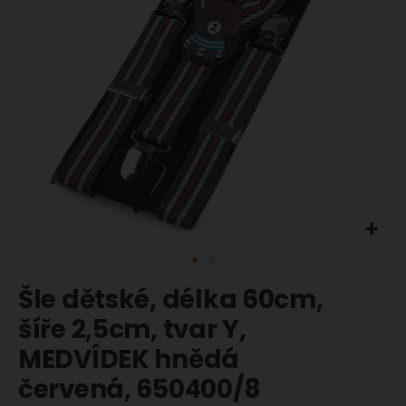
Přeskočit
Šle dětské, délka 60cm,
na
začátek
šíře 2,5cm, tvar Y,
galerie
MEDVÍDEK hnědá
s
obrázky
červená, 650400/8