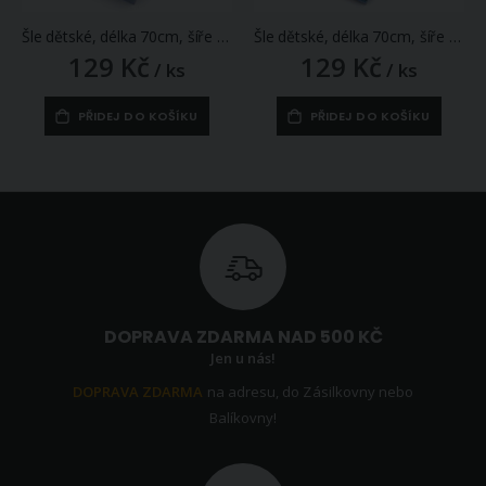
Šle dětské, délka 70cm, šíře 2,5cm, tvar Y, s obrázkovým zapínáním v krabičce, modrá, 650418/3
Šle dětské, délka 70cm, šíře 2,5cm, tvar Y, s obrázkovým zapínáním v krabičce, béžová, 650418/2
129 Kč
129 Kč
/ ks
/ ks
PŘIDEJ DO KOŠÍKU
PŘIDEJ DO KOŠÍKU
DOPRAVA ZDARMA NAD 500 KČ
Jen u nás!
DOPRAVA ZDARMA
na adresu, do Zásilkovny nebo
Balíkovny!