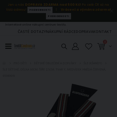
Jen u nás
DOPRAVA ZDARMA nad 500 Kč!
Po celé ČR až na
Vaši adresu!
|
Vrácení a výměna zdarma!
PODROBNOSTI
PODROBNOSTI
Internetové online nákupní centrum textilu.
ČASTÉ DOTAZY
NÁKUPNÍ RÁDCE
DOPRAVA
KONTAKT
položky
0
Košík
PRO DĚTI
DĚTSKÉ OBLEČENÍ A DOPLŇKY
ŠLE (KŠANDY)
ŠLE DĚTSKÉ, DÉLKA 60CM, ŠÍŘE 2,5CM, TVAR Y, MEDVÍDEK HNĚDÁ ČERVENÁ,
650400/8
Přeskočit
na
konec
galerie
s
obrázky