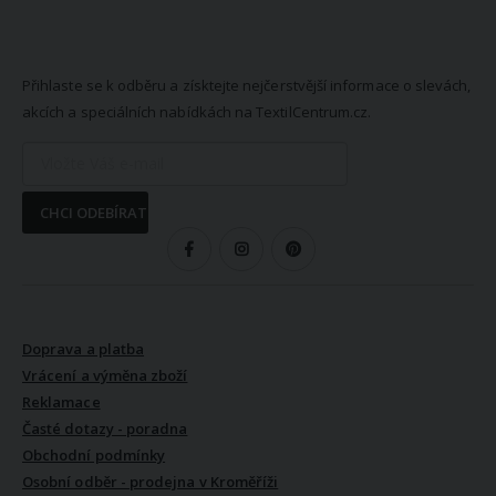
NEWSLETTER
Přihlaste se k odběru a získtejte nejčerstvější informace o slevách,
akcích a speciálních nabídkách na TextilCentrum.cz.
CHCI ODEBÍRAT
SLEDUJTE NÁS
VŠE O NÁKUPU
Doprava a platba
Vrácení a výměna zboží
Reklamace
Časté dotazy - poradna
Obchodní podmínky
Osobní odběr - prodejna v Kroměříži