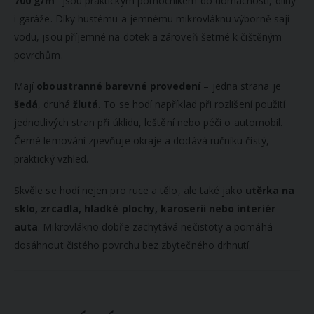
700 g/m²
jsou praktickým pomocníkem do domácnosti, dílny
i garáže. Díky hustému a jemnému mikrovláknu výborně sají
vodu, jsou příjemné na dotek a zároveň šetrné k čištěným
povrchům.
Mají
oboustranné barevné provedení
– jedna strana je
šedá
, druhá
žlutá
. To se hodí například při rozlišení použití
jednotlivých stran při úklidu, leštění nebo péči o automobil.
Černé lemování zpevňuje okraje a dodává ručníku čistý,
praktický vzhled.
Skvěle se hodí nejen pro ruce a tělo, ale také jako
utěrka na
sklo, zrcadla, hladké plochy, karoserii nebo interiér
auta
. Mikrovlákno dobře zachytává nečistoty a pomáhá
dosáhnout čistého povrchu bez zbytečného drhnutí.