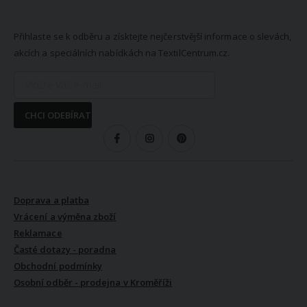
NEWSLETTER
Přihlaste se k odběru a získtejte nejčerstvější informace o slevách,
akcích a speciálních nabídkách na TextilCentrum.cz.
CHCI ODEBÍRAT
SLEDUJTE NÁS
VŠE O NÁKUPU
Doprava a platba
Vrácení a výměna zboží
Reklamace
Časté dotazy - poradna
Obchodní podmínky
Osobní odběr - prodejna v Kroměříži