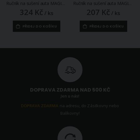
Ručník na sušení auta MAGIC MICROFIBER, mikrovlákno, šedožlutý, 60x90cm
Ručník na sušení auta MAGIC MICROFIBER, mikrovlákno, šedožlutý, 40x60cm
324 Kč
207 Kč
/ ks
/ ks
PŘIDEJ DO KOŠÍKU
PŘIDEJ DO KOŠÍKU
DOPRAVA ZDARMA NAD 500 KČ
Jen u nás!
DOPRAVA ZDARMA
na adresu, do Zásilkovny nebo
Balíkovny!