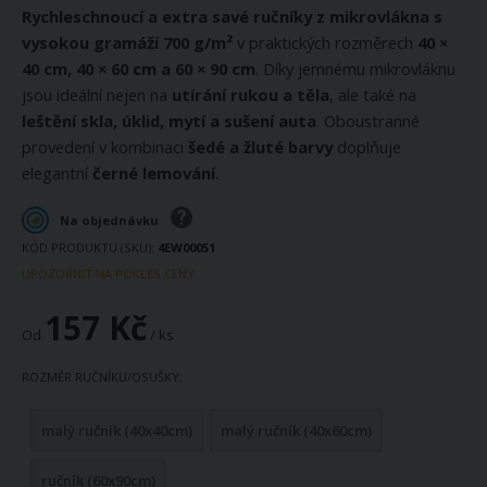
Rychleschnoucí a extra savé ručníky z mikrovlákna s
vysokou gramáží 700 g/m²
v praktických rozměrech
40 ×
40 cm,
40 × 60 cm a 60 × 90 cm
. Díky jemnému mikrovláknu
jsou ideální nejen na
utírání rukou a těla
, ale také na
leštění skla, úklid, mytí a sušení auta
. Oboustranné
provedení v kombinaci
šedé a žluté barvy
doplňuje
elegantní
černé lemování
.
Na objednávku
KÓD PRODUKTU (SKU)
4EW00051
UPOZORNIT NA POKLES CENY
157 Kč
Od
/ ks
ROZMĚR RUČNÍKU/OSUŠKY
malý ručník (40x40cm)
malý ručník (40x60cm)
ručník (60x90cm)