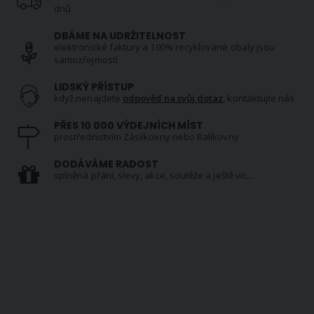
dnů
DBÁME NA UDRŽITELNOST
elektronické faktury a 100% recyklované obaly jsou
samozřejmostí
LIDSKÝ PŘÍSTUP
když nenajdete
odpověď na svůj dotaz
, kontaktujte nás
PŘES 10 000 VÝDEJNÍCH MÍST
prostřednictvím Zásilkovny nebo Balíkovny
DODÁVÁME RADOST
splněná přání, slevy, akce, soutěže a ještě víc...