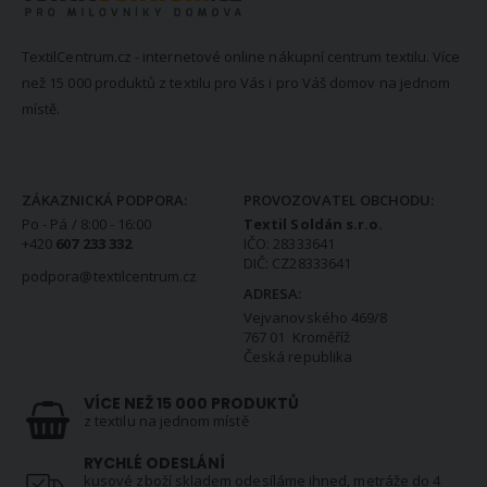
TextilCentrum.cz - internetové online nákupní centrum textilu. Více
než 15 000 produktů z textilu pro Vás i pro Váš domov na jednom
místě.
KONTAKTNÍ INFORMACE
ZÁKAZNICKÁ PODPORA:
PROVOZOVATEL OBCHODU:
Po - Pá / 8:00 - 16:00
Textil Soldán s.r.o.
+420
607 233 332
IČO: 28333641
DIČ: CZ28333641
podpora@textilcentrum.cz
ADRESA:
Vejvanovského 469/8
767 01 Kroměříž
Česká republika
VÍCE NEŽ 15 000 PRODUKTŮ
z textilu na jednom místě
RYCHLÉ ODESLÁNÍ
kusové zboží skladem odesíláme ihned, metráže do 4