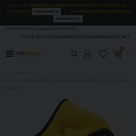
Jen u nás
DOPRAVA ZDARMA nad 500 Kč!
Po celé ČR až na
Vaši adresu!
|
Vrácení a výměna zdarma!
PODROBNOSTI
PODROBNOSTI
Internetové online nákupní centrum textilu.
ČASTÉ DOTAZY
NÁKUPNÍ RÁDCE
DOPRAVA
KONTAKT
položky
0
Košík
NOVINKY
RUČNÍK NA SUŠENÍ AUTA MAGIC MICROFIBER, MIKROVLÁKNO, ŠEDOŽLUTÁ (VÍCE
ROZMĚRŮ)
Přeskočit
na
konec
galerie
s
obrázky