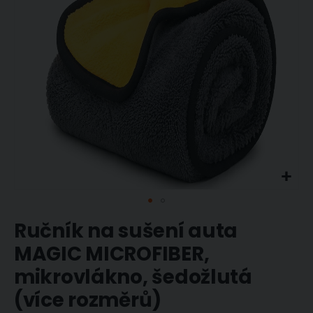
Přeskočit
Ručník na sušení auta
na
začátek
MAGIC MICROFIBER,
galerie
mikrovlákno, šedožlutá
s
obrázky
(více rozměrů)