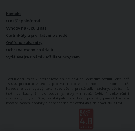
VŠE O NÁS
Kontakt
O naší společnosti
Výhody nákupu u nás
Certifikáty a prohlášení o shodě
Ověřeno zákazníky
Ochrana osobních údajů
Vydělávejte s námi / Affiliate program
TextilCentrum.cz - internetové online nákupní centrum textilu. Více než
15 000 produktů z textilu pro Vás i pro Váš domov na jednom místě.
Nakoupíte zde bytový textil (povlečení, prostěradla, záclony, závěsy ...),
textil do kuchyně i do koupelny, látky v metráži (oděvní, dekorační i
speciální), vlny a příze, textilní galanterii, textil pro děti, pánské košile a
kravaty, oděvní doplňky a nepřeberné množství dalších produktů z textilu.