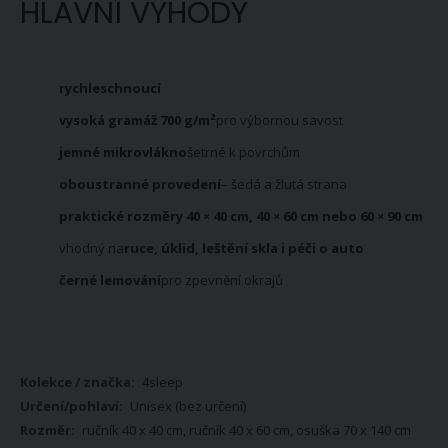
HLAVNÍ VÝHODY
rychleschnoucí
vysoká gramáž 700 g/m²
pro výbornou savost
jemné mikrovlákno
šetrné k povrchům
oboustranné provedení
– šedá a žlutá strana
praktické rozměry 40 × 40 cm, 40 × 60 cm nebo 60 × 90 cm
vhodný na
ruce, úklid, leštění skla i péči o auto
černé lemování
pro zpevnění okrajů
Více
4sleep
informací
Unisex (bez určení)
ručník 40 x 40 cm, ručník 40 x 60 cm, osuška 70 x 140 cm