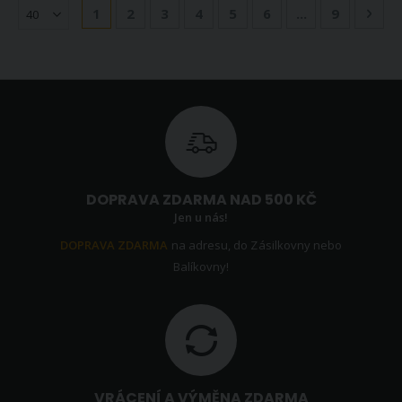
Stránka
Právě si prohlížíte stránku
Stránka
Stránka
Stránka
Stránka
Stránka
Stránka
Strá
Násl
1
2
3
4
5
6
...
9
DOPRAVA ZDARMA NAD 500 KČ
Jen u nás!
DOPRAVA ZDARMA
na adresu, do Zásilkovny nebo
Balíkovny!
VRÁCENÍ A VÝMĚNA ZDARMA