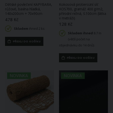
Dětské povlečení KAPYBARA,
Kokosová protierozní síť
růžové, bavlna hladká,
KOS700, gramáž 400 g/m2,
140x200cm + 70x90cm
přírodní režná, š.100cm (látka
v metráži)
478 Kč
128 Kč
Skladem
ihned 2 ks
Skladem ihned
8.7 m
(větší počet na
PŘIDEJ DO KOŠÍKU
objednávku do 14 dnů)
PŘIDEJ DO KOŠÍKU
NOVINKA
NOVINKA