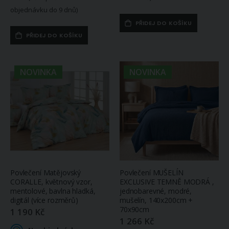
objednávku do 9 dnů)
PŘIDEJ DO KOŠÍKU
PŘIDEJ DO KOŠÍKU
NOVINKA
NOVINKA
Povlečení Matějovský
Povlečení MUŠELÍN
CORALLE, květnový vzor,
EXCLUSIVE TEMNĚ MODRÁ ,
mentolové, bavlna hladká,
jednobarevné, modré,
digitál (více rozměrů)
mušelín, 140x200cm +
70x90cm
1 190 Kč
1 266 Kč