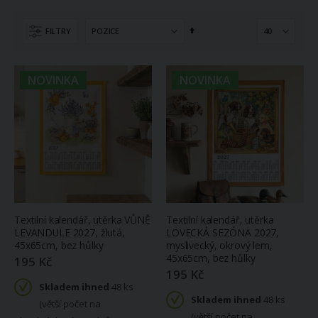
Nastavit
FILTRY
sestupně
NOVINKA
NOVINKA
Textilní kalendář, utěrka VŮNĚ
Textilní kalendář, utěrka
LEVANDULE 2027, žlutá,
LOVECKÁ SEZÓNA 2027,
45x65cm, bez hůlky
myslivecký, okrový lem,
45x65cm, bez hůlky
195 Kč
195 Kč
Skladem ihned
48 ks
Skladem ihned
48 ks
(větší počet na
(větší počet na