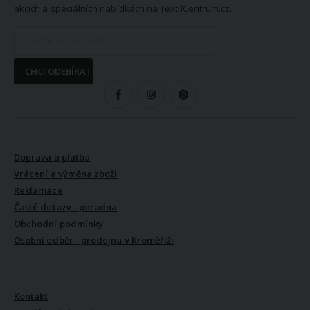
akcích a speciálních nabídkách na TextilCentrum.cz.
CHCI ODEBÍRAT
SLEDUJTE NÁS
VŠE O NÁKUPU
Doprava a platba
Vrácení a výměna zboží
Reklamace
Časté dotazy - poradna
Obchodní podmínky
Osobní odběr - prodejna v Kroměříži
VŠE O NÁS
Kontakt