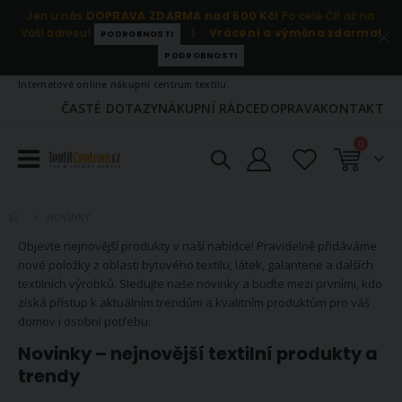
Jen u nás
DOPRAVA ZDARMA nad 500 Kč!
Po celé ČR až na
Vaši adresu!
|
Vrácení a výměna zdarma!
PODROBNOSTI
PODROBNOSTI
Internetové online nákupní centrum textilu.
ČASTÉ DOTAZY
NÁKUPNÍ RÁDCE
DOPRAVA
KONTAKT
položky
0
Košík
NOVINKY
Objevte nejnovější produkty v naší nabídce! Pravidelně přidáváme
nové položky z oblasti bytového textilu, látek, galanterie a dalších
textilních výrobků. Sledujte naše novinky a buďte mezi prvními, kdo
získá přístup k aktuálním trendům a kvalitním produktům pro váš
domov i osobní potřebu.
Novinky – nejnovější textilní produkty a
trendy