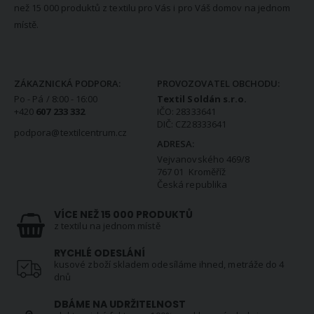
než 15 000 produktů z textilu pro Vás i pro Váš domov na jednom
místě.
KONTAKTNÍ INFORMACE
ZÁKAZNICKÁ PODPORA:
PROVOZOVATEL OBCHODU:
Po - Pá / 8:00 - 16:00
Textil Soldán s.r.o.
+420
607 233 332
IČO: 28333641
DIČ: CZ28333641
podpora@textilcentrum.cz
ADRESA:
Vejvanovského 469/8
767 01 Kroměříž
Česká republika
VÍCE NEŽ 15 000 PRODUKTŮ
z textilu na jednom místě
RYCHLÉ ODESLÁNÍ
kusové zboží skladem odesíláme ihned, metráže do 4
dnů
DBÁME NA UDRŽITELNOST