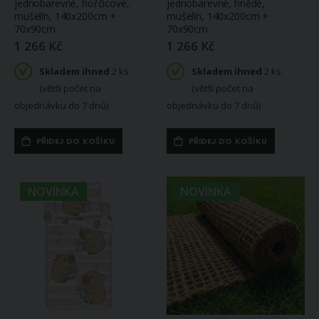
jednobarevné, hořčicové,
jednobarevné, hnědé,
mušelín, 140x200cm +
mušelín, 140x200cm +
70x90cm
70x90cm
1 266 Kč
1 266 Kč
Skladem ihned
2 ks
Skladem ihned
2 ks
(větší počet na
(větší počet na
objednávku do 7 dnů)
objednávku do 7 dnů)
PŘIDEJ DO KOŠÍKU
PŘIDEJ DO KOŠÍKU
NOVINKA
NOVINKA