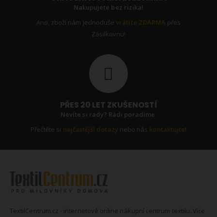
Nakupujete bez rizika!
Ano, zboží nám jednoduše
vrátíte ZDARMA
přes
Zásilkovnu!
PŘES 20 LET ZKUŠENOSTÍ
Nevíte si rady? Rádi poradíme.
Přečtěte si
nejčastější dotazy
nebo nás
kontaktujte
!
TextilCentrum.cz - internetové online nákupní centrum textilu. Více