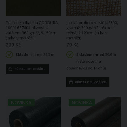
Technická tkanina CORDURA
Jutová protierozní síť JUS300,
1000/ 637601 olivová se
gramáž 300 g/m2, přírodní
zátěrem 360 gm/2, š.150cm
režná, š.120cm (látka v
(látka v metráži)
metráži)
209 Kč
79 Kč
Skladem
ihned 37.3 m
Skladem ihned
39.6 m
(větší počet na
objednávku do 14 dnů)
PŘIDEJ DO KOŠÍKU
PŘIDEJ DO KOŠÍKU
NOVINKA
NOVINKA