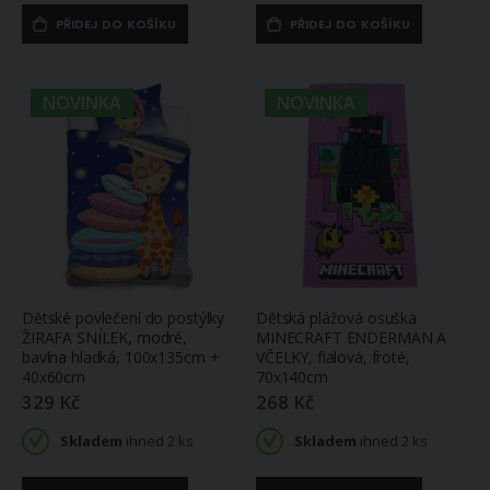
ihned
2 ks
ihned
2 ks
(větší počet na
(větší počet na
PŘIDEJ DO KOŠÍKU
PŘIDEJ DO KOŠÍKU
objednávku do 9
objednávku do 14
dnů)
dnů)
NOVINKA
NOVINKA
Dětské povlečení do postýlky
Dětská plážová osuška
ŽIRAFA SNÍLEK, modré,
MINECRAFT ENDERMAN A
bavlna hladká, 100x135cm +
VČELKY, fialová, froté,
40x60cm
70x140cm
329 Kč
268 Kč
Skladem
ihned 2 ks
Skladem
ihned 2 ks