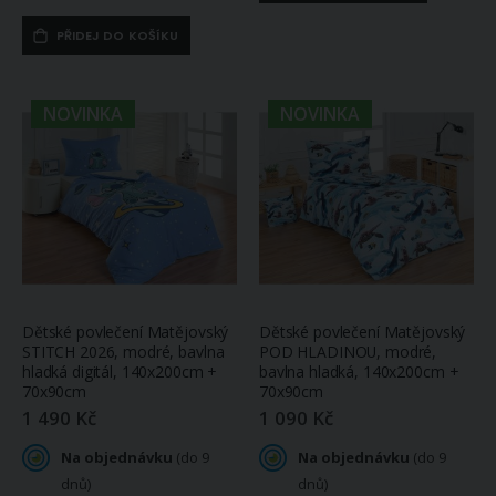
PŘIDEJ DO KOŠÍKU
NOVINKA
NOVINKA
Dětské povlečení Matějovský
Dětské povlečení Matějovský
STITCH 2026, modré, bavlna
POD HLADINOU, modré,
hladká digitál, 140x200cm +
bavlna hladká, 140x200cm +
70x90cm
70x90cm
1 490 Kč
1 090 Kč
Na objednávku
(do 9
Na objednávku
(do 9
dnů)
dnů)