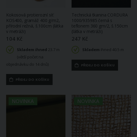
Kokosová protierozní síť
Technická tkanina CORDURA
KOS400, gramáž 400 g/m2,
1000/935985 černá s
přírodní režná, š.100cm (látka
teflonem 360 gm/2, š.150cm
v metráži)
(látka v metráži)
104 Kč
247 Kč
Skladem ihned
23.7 m
Skladem
ihned 40.5 m
(větší počet na
objednávku do 14 dnů)
PŘIDEJ DO KOŠÍKU
PŘIDEJ DO KOŠÍKU
NOVINKA
NOVINKA