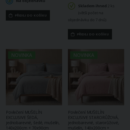
Na objednávku
Skladem ihned
2 ks
(větší počet na
PŘIDEJ DO KOŠÍKU
objednávku do 7 dnů)
PŘIDEJ DO KOŠÍKU
NOVINKA
NOVINKA
Povlečení MUŠELÍN
Povlečení MUŠELÍN
EXCLUSIVE ŠEDÁ,
EXCLUSIVE STARORŮŽOVÁ,
jednobarevné, šedé, mušelín,
jednobarevné, starorůžové,
140x200cm + 70x90cm
mušelín, 140x200cm +