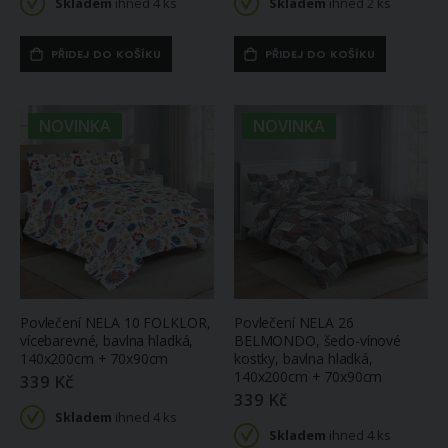
Skladem
ihned 4 ks
Skladem
ihned 2 ks
PŘIDEJ DO KOŠÍKU
PŘIDEJ DO KOŠÍKU
NOVINKA
NOVINKA
Povlečení NELA 10 FOLKLOR,
Povlečení NELA 26
vícebarevné, bavlna hladká,
BELMONDO, šedo-vínové
140x200cm + 70x90cm
kostky, bavlna hladká,
140x200cm + 70x90cm
339 Kč
339 Kč
Skladem
ihned 4 ks
Skladem
ihned 4 ks