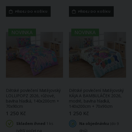
PŘIDEJ DO KOŠÍKU
PŘIDEJ DO KOŠÍKU
NOVINKA
NOVINKA
Dětské povlečení Matějovský
Dětské povlečení Matějovský
LOLLIPOPZ 2026, růžové,
KÁJA A BAMBULÁČEK 2026,
bavlna hladká, 140x200cm +
modré, bavlna hladká,
70x90cm
140x200cm + 70x90cm
1 250 Kč
1 250 Kč
Skladem ihned
1 ks
Na objednávku
(do 9
(větší počet na
dnů)