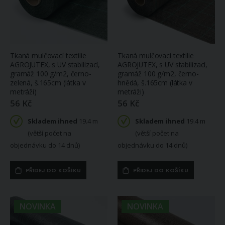
Tkaná mulčovací textilie
Tkaná mulčovací textilie
AGROJUTEX, s UV stabilizací,
AGROJUTEX, s UV stabilizací,
gramáž 100 g/m2, černo-
gramáž 100 g/m2, černo-
zelená, š.165cm (látka v
hnědá, š.165cm (látka v
metráži)
metráži)
56 Kč
56 Kč
Skladem ihned
19.4 m
Skladem ihned
19.4 m
(větší počet na
(větší počet na
objednávku do 14 dnů)
objednávku do 14 dnů)
PŘIDEJ DO KOŠÍKU
PŘIDEJ DO KOŠÍKU
NOVINKA
NOVINKA