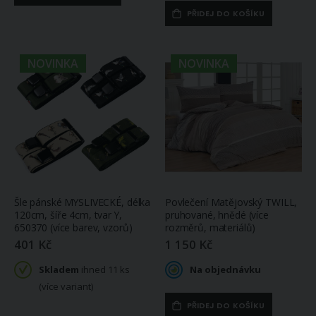
PŘIDEJ DO KOŠÍKU
NOVINKA
NOVINKA
Šle pánské MYSLIVECKÉ, délka
Povlečení Matějovský TWILL,
120cm, šíře 4cm, tvar Y,
pruhované, hnědé (více
650370 (více barev, vzorů)
rozměrů, materiálů)
401 Kč
1 150 Kč
Skladem
ihned 11 ks
Na objednávku
(více variant)
PŘIDEJ DO KOŠÍKU