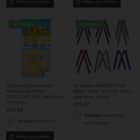
PŘIDEJ DO KOŠÍKU
PŘIDEJ DO KOŠÍKU
NOVINKA
NOVINKA
Dětská plážová osuška
Šle pánské RANGER DT30,
MIMONI MARK NA
délka 130cm, šíře 3cm, tvar X
DOVOLENÉ SNŮ, žlutá, froté,
(více barev, vzorů)
70x140cm
205 Kč
239 Kč
Skladem
ihned 40 ks
Skladem
ihned 2 ks
(více variant)
PŘIDEJ DO KOŠÍKU