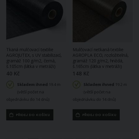
Tkaná mulčovací textilie
Mulčovací netkaná textilie
AGROJUTEX, s UV stabilizací,
AGROPLA ECO, rozložitelná,
gramáž 100 g/m2, černá,
gramáž 120 g/m2, hnědá,
š.105cm (látka v metráži)
š.165cm (látka v metráži)
40 Kč
148 Kč
Skladem ihned
19.4 m
Skladem ihned
19.2 m
(větší počet na
(větší počet na
objednávku do 14 dnů)
objednávku do 14 dnů)
PŘIDEJ DO KOŠÍKU
PŘIDEJ DO KOŠÍKU