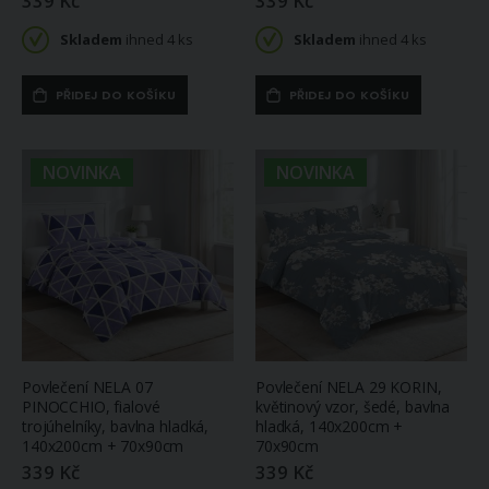
339 Kč
339 Kč
Skladem
ihned 4 ks
Skladem
ihned 4 ks
PŘIDEJ DO KOŠÍKU
PŘIDEJ DO KOŠÍKU
NOVINKA
NOVINKA
Povlečení NELA 07
Povlečení NELA 29 KORIN,
PINOCCHIO, fialové
květinový vzor, šedé, bavlna
trojúhelníky, bavlna hladká,
hladká, 140x200cm +
140x200cm + 70x90cm
70x90cm
339 Kč
339 Kč