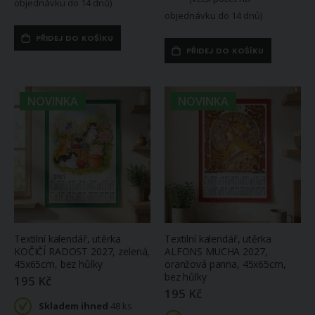
objednávku do 14 dnů)
objednávku do 14 dnů)
PŘIDEJ DO KOŠÍKU
PŘIDEJ DO KOŠÍKU
NOVINKA
NOVINKA
Textilní kalendář, utěrka
Textilní kalendář, utěrka
KOČIČÍ RADOST 2027, zelená,
ALFONS MUCHA 2027,
45x65cm, bez hůlky
oranžová panna, 45x65cm,
bez hůlky
195 Kč
195 Kč
Skladem ihned
48 ks