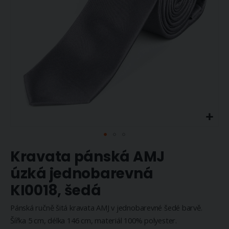
Přeskočit
Kravata pánská AMJ
na
začátek
úzká jednobarevná
galerie
KI0018, šedá
s
obrázky
Pánská ručně šitá kravata AMJ v jednobarevné šedé barvě.
Šířka 5 cm, délka 146 cm, materiál 100% polyester.