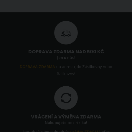
DOPRAVA ZDARMA NAD 500 KČ
Jen u nás!
DOPRAVA ZDARMA
na adresu, do Zásilkovny nebo
Balíkovny!
VRÁCENÍ A VÝMĚNA ZDARMA
Nakupujete bez rizika!
Ano, zboží nám jednoduše
vrátíte ZDARMA
přes