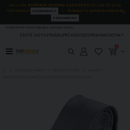
Jen u nás
DOPRAVA ZDARMA nad 500 Kč!
Po celé ČR až na
Vaši adresu!
|
Vrácení a výměna zdarma!
PODROBNOSTI
PODROBNOSTI
Internetové online nákupní centrum textilu.
ČASTÉ DOTAZY
NÁKUPNÍ RÁDCE
DOPRAVA
KONTAKT
položky
0
Košík
PRO DÁMY A PÁNY
ODĚVNÍ DOPLŇKY
KRAVATY
KRAVATA PÁNSKÁ AMJ ÚZKÁ JEDNOBAREVNÁ KI0018, ŠEDÁ
Přeskočit
na
konec
galerie
s
obrázky