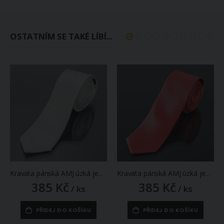
OSTATNÍM SE TAKÉ LÍBÍ...
Kravata pánská AMJ úzká jednobarevná KI0003, smetanová
Kravata pánská AMJ úzká jednobarevná KI0040, tmavě lososová
385 Kč
385 Kč
/ ks
/ ks
PŘIDEJ DO KOŠÍKU
PŘIDEJ DO KOŠÍKU