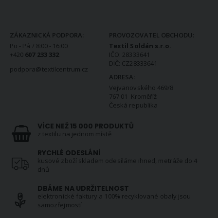
KONTAKTNÍ INFORMACE
ZÁKAZNICKÁ PODPORA:
PROVOZOVATEL OBCHODU:
Po - Pá / 8:00 - 16:00
Textil Soldán s.r.o.
+420
607 233 332
IČO: 28333641
DIČ: CZ28333641
podpora@textilcentrum.cz
ADRESA:
Vejvanovského 469/8
767 01 Kroměříž
Česká republika
VÍCE NEŽ 15 000 PRODUKTŮ
z textilu na jednom místě
RYCHLÉ ODESLÁNÍ
kusové zboží skladem odesíláme ihned, metráže do 4
dnů
DBÁME NA UDRŽITELNOST
elektronické faktury a 100% recyklované obaly jsou
samozřejmostí