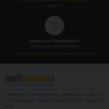
Zásilkovnu!
PŘES 20 LET ZKUŠENOSTÍ
Nevíte si rady? Rádi poradíme.
Přečtěte si
nejčastější dotazy
nebo nás
kontaktujte
!
TextilCentrum.cz - internetové online nákupní centrum textilu. Více
než 15 000 produktů z textilu pro Vás i pro Váš domov na jednom
místě.