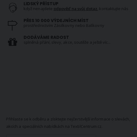
LIDSKÝ PŘÍSTUP
když nenajdete
odpověď na svůj dotaz
, kontaktujte nás
PŘES 10 000 VÝDEJNÍCH MÍST
prostřednictvím Zásilkovny nebo Balíkovny
DODÁVÁME RADOST
splněná přání, slevy, akce, soutěže a ještě víc...
NEWSLETTER
Přihlaste se k odběru a získtejte nejčerstvější informace o slevách,
akcích a speciálních nabídkách na TextilCentrum.cz.