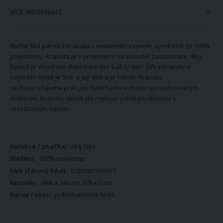
VÍCE INFORMACÍ
Ručně šitá pánská kravata s moderním vzorem, vyrobená ze 100%
polyesteru. Kravata je v provedení na klasické zavazování, díky
čemuž je vhodným doplňkem pro každý den. Šířka kravaty v
nejširším místě je 5cm a její délka je 146cm. Kravatu
nedoporučujeme prát, její čistění přenechejte specializovaným
čistírnám. Kravatu skladujte nejlépe volně pověšenou s
rozvázaným uzlem.
Více
AMJ Ties
informací
100% polyester
0784085560931
délka 146 cm, šířka 5 cm
jednobarevná šedá