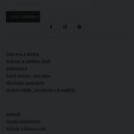
CHCI ODEBÍRAT
SLEDUJTE NÁS
VŠE O NÁKUPU
Doprava a platba
Vrácení a výměna zboží
Reklamace
Časté dotazy - poradna
Obchodní podmínky
Osobní odběr - prodejna v Kroměříži
VŠE O NÁS
Kontakt
O naší společnosti
Výhody nákupu u nás