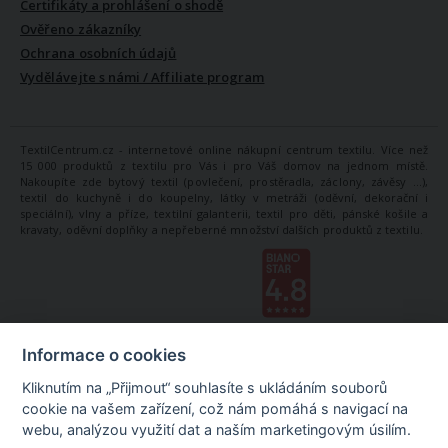
Certifikáty a prohlášení o shodě
Ověřeno zákazníky
Ochrana osobních údajů
Vydělávejte s námi / Affiliate program
TextilCentrum.cz - internetové online nákupní centrum textilu. Více než
15 000 produktů z textilu pro Vás i pro Váš domov na jednom místě.
Nakoupíte zde bytový textil (povlečení, prostěradla, záclony, závěsy ...),
textil do kuchyně i do koupelny, látky v metráži (oděvní, dekorační i
speciální), vlny a příze, textilní galanterii, textil pro děti, pánské košile a
kravaty, oděvní doplňky a nepřeberné množství dalších produktů z textilu.
Informace o cookies
Kliknutím na „Přijmout“ souhlasíte s ukládáním souborů
cookie na vašem zařízení, což nám pomáhá s navigací na
webu, analýzou využití dat a naším marketingovým úsilím.