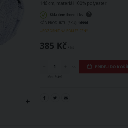
146 cm, materiál 100% polyester.
Skladem
ihned 1 ks
KÓD PRODUKTU (SKU)
16996
UPOZORNIT NA POKLES CENY
385 Kč
/ ks
ks
PŘIDEJ DO KOŠÍ
Množství