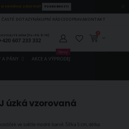
 a výměna zdarma!
PODROBNOSTI
ČASTÉ DOTAZY
NÁKUPNÍ RÁDCE
DOPRAVA
KONTAKT
položky
0
ZAVOLEJTE NÁM (Po-Pá: 8-16)
+420 607 233 332
Košík
Slevy!
 A PÁNY
AKCE A VÝPRODEJ
J úzká vzorovaná
ostiček ve světle modré barvě. Šířka 5 cm, délka