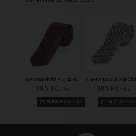
Kravata pánská AMJ úzká vzorovaná KI1001, vínová
385 Kč
385 Kč
/ ks
/ ks
PŘIDEJ DO KOŠÍKU
PŘIDEJ DO KO