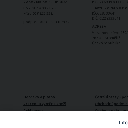
ZÁKAZNICKÁ PODPORA:
PROVOZOVATEL OB
Po - Pá / 8:00 - 16:00
Textil Soldán s.r.o
+420
607 233 332
IČO: 28333641
DIČ: CZ28333641
podpora@textilcentrum.cz
ADRESA:
Vejvanovského 469/
767 01 Kroměříž
Česká republika
VŠE O NÁKUPU
Doprava a platba
Časté dotazy - po
Vrácení a výměna zboží
Obchodní podmín
Reklamace
Osobní odběr - pr
Kroměříži
Inf