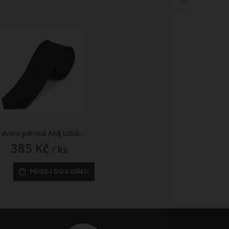
Kravata pánská AMJ úzká vzorovaná KI1093, tmavě hnědá
385 Kč
/ ks
PŘIDEJ DO KOŠÍKU