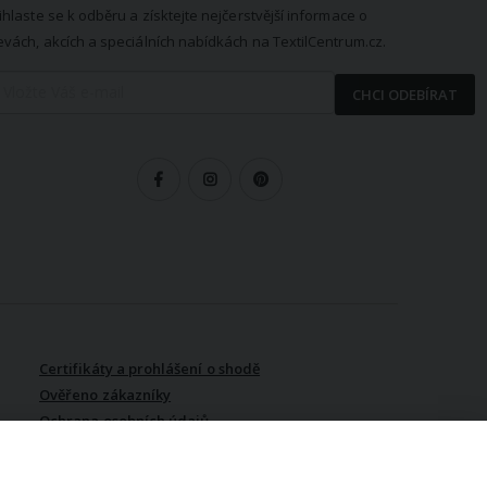
ihlaste se k odběru a získtejte nejčerstvější informace o
evách, akcích a speciálních nabídkách na TextilCentrum.cz.
CHCI ODEBÍRAT
LEDUJTE NÁS
Certifikáty a prohlášení o shodě
Ověřeno zákazníky
Ochrana osobních údajů
Vydělávejte s námi / Affiliate
program