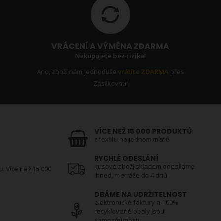
VRÁCENÍ A VÝMĚNA ZDARMA
Nakupujete bez rizika!
Ano, zboží nám jednoduše
vrátíte ZDARMA
přes
Zásilkovnu!
VÍCE NEŽ 15 000 PRODUKTŮ
z textilu na jednom místě
RYCHLÉ ODESLÁNÍ
kusové zboží skladem odesíláme
u. Více než 15 000
ihned, metráže do 4 dnů
DBÁME NA UDRŽITELNOST
elektronické faktury a 100%
N
recyklované obaly jsou
samozřejmostí