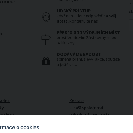
CHODU:
Př
.
LIDSKÝ PŘÍSTUP
sl
když nenajdete
odpověď na svůj
dotaz
, kontaktujte nás
PŘES 10 000 VÝDEJNÍCH MÍST
8
prostřednictvím Zásilkovny nebo
Balíkovny
S
DODÁVÁME RADOST
splněná přání, slevy, akce, soutěže
a ještě víc...
VŠE O NÁS
radna
Kontakt
ky
O naší společnosti
odejna v
Výhody nákupu u nás
ormace o cookies