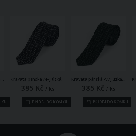
Kravata pánská AMJ úzká vzorovaná KI1098, béžová
Kravata pánská AMJ úzká vzorovaná KI1096, černá
Kravata pánská AMJ úzká vzorovaná KI1095, tmavě zelená
385 Kč
385 Kč
/ ks
/ ks
ŠÍKU
PŘIDEJ DO KOŠÍKU
PŘIDEJ DO KOŠÍKU