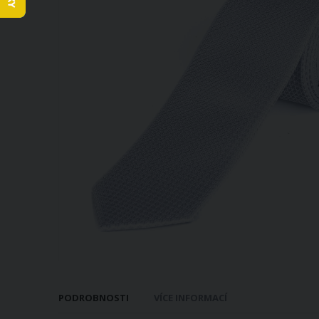
obrázky
Přeskočit
na
PODROBNOSTI
VÍCE INFORMACÍ
začátek