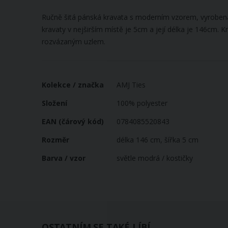
galerie
s
Ručně šitá pánská kravata s moderním vzorem, vyrobená
obrázky
kravaty v nejširším místě je 5cm a její délka je 146cm. 
rozvázaným uzlem.
Více
Kolekce / značka
AMJ Ties
informací
Složení
100% polyester
EAN (čárový kód)
0784085520843
Rozměr
délka 146 cm, šířka 5 cm
Barva / vzor
světle modrá / kostičky
OSTATNÍM SE TAKÉ LÍBÍ...