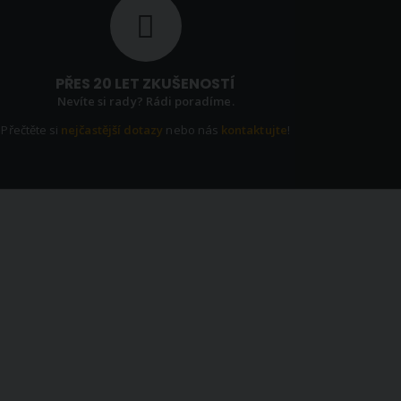
PŘES 20 LET ZKUŠENOSTÍ
Nevíte si rady? Rádi poradíme.
Přečtěte si
nejčastější dotazy
nebo nás
kontaktujte
!
EWSLETTER