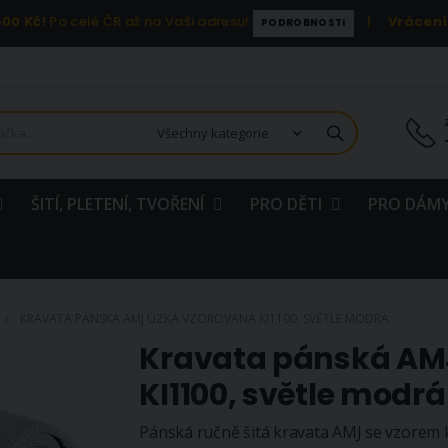
00 Kč!
Po celé ČR až na Vaši adresu!
|
Vrácení
PODROBNOSTI
ŠITÍ, PLETENÍ, TVOŘENÍ
PRO DĚTI
PRO DÁMY
KRAVATA PÁNSKÁ AMJ ÚZKÁ VZOROVANÁ KI1100, SVĚTLE MODRÁ
Kravata pánská AM
KI1100, světle modrá
Pánská ručně šitá kravata AMJ se vzorem k