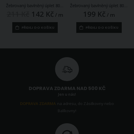
Žebrovaný bavlněný úplet 8058.025 BIO jemný, terakota, š.35cm (látka v metráži)
Žebrovaný bavlněný úplet 8058.015 BIO jemný, mentolový, š.35cm (látka v metráži)
211 Kč
142 Kč
199 Kč
Zlevněná
/ m
/ m
/
akční
cena
PŘIDEJ DO KOŠÍKU
PŘIDEJ DO KOŠÍKU
DOPRAVA ZDARMA NAD 500 KČ
Jen u nás!
DOPRAVA ZDARMA
na adresu, do Zásilkovny nebo
Balíkovny!