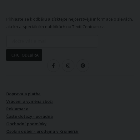
NEWSLETTER
Přihlaste se k odběru a získtejte nejčerstvější informace o slevách,
akcích a speciálních nabídkách na TextilCentrum.cz.
CHCI ODEBÍRAT
SLEDUJTE NÁS
VŠE O NÁKUPU
Doprava a platba
Vrácení a výměna zboží
Reklamace
Časté dotazy - poradna
Obchodní podmínky
Osobní odběr - prodejna v Kroměříži