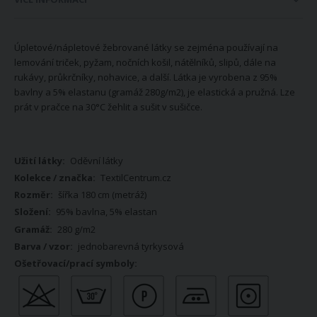
Úpletové/nápletové žebrované látky se zejména používají na
lemování triček, pyžam, nočních košil, nátělníků, slipů, dále na
rukávy, průkrčníky, nohavice, a další. Látka je vyrobena z 95%
bavlny a 5% elastanu (gramáž 280g/m2), je elastická a pružná. Lze
prát v pračce na 30°C žehlit a sušit v sušičce.
Více
Oděvní látky
informací
TextilCentrum.cz
šířka 180 cm (metráž)
95% bavlna, 5% elastan
280 g/m2
jednobarevná tyrkysová