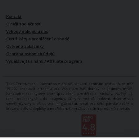
VŠE O NÁS
Kontakt
O naší společnosti
Výhody nákupu u nás
Certifikáty a prohlášení o shodě
Ověřeno zákazníky
Ochrana osobních údajů
Vydělávejte s námi / Affiliate program
TextilCentrum.cz - internetové online nákupní centrum textilu. Více než
15 000 produktů z textilu pro Vás i pro Váš domov na jednom místě.
Nakoupíte zde bytový textil (povlečení, prostěradla, záclony, závěsy ...),
textil do kuchyně i do koupelny, látky v metráži (oděvní, dekorační i
speciální), vlny a příze, textilní galanterii, textil pro děti, pánské košile a
kravaty, oděvní doplňky a nepřeberné množství dalších produktů z textilu.