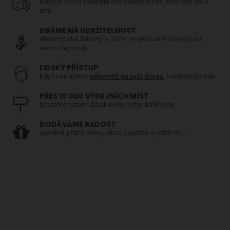
kusové zboží skladem odesíláme ihned, metráže do 4
dnů
DBÁME NA UDRŽITELNOST
elektronické faktury a 100% recyklované obaly jsou
samozřejmostí
LIDSKÝ PŘÍSTUP
když nenajdete
odpověď na svůj dotaz
, kontaktujte nás
PŘES 10 000 VÝDEJNÍCH MÍST
prostřednictvím Zásilkovny nebo Balíkovny
DODÁVÁME RADOST
splněná přání, slevy, akce, soutěže a ještě víc...