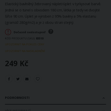
Elastický bavlněný žebrovaný náplet/úplet v tyrkysové barvě.
Jedná se o tunel s obvodem 180 cm, látka je tedy ve dvojité
šířce 90 cm. Úplet je vyroben z 95% bavlny a 5% elastanu
(gramáž 280g/m2) a je z obou stran stejný.
Dočasně nedostupné!
KÓD PRODUKTU (SKU)
83510
UPOZORNIT NA POKLES CENY
UPOZORNIT NA NASKLADNĚNÍ
249 Kč
PODROBNOSTI
VÍCE INFORMACÍ