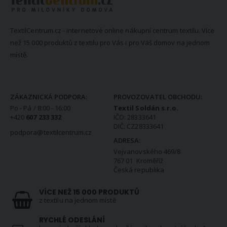
TextilCentrum.cz - internetové online nákupní centrum textilu. Více
než 15 000 produktů z textilu pro Vás i pro Váš domov na jednom
místě.
KONTAKTNÍ INFORMACE
ZÁKAZNICKÁ PODPORA:
PROVOZOVATEL OBCHODU:
Po - Pá / 8:00 - 16:00
Textil Soldán s.r.o.
+420
607 233 332
IČO: 28333641
DIČ: CZ28333641
podpora@textilcentrum.cz
ADRESA:
Vejvanovského 469/8
767 01 Kroměříž
Česká republika
VÍCE NEŽ 15 000 PRODUKTŮ
z textilu na jednom místě
RYCHLÉ ODESLÁNÍ