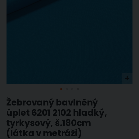
Přeskočit
Žebrovaný bavlněný
na
začátek
úplet 6201 2102 hladký,
galerie
tyrkysový, š.180cm
s
obrázky
(látka v metráži)