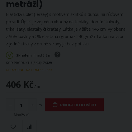
metráži)
Elastický úplet (jersey) s motivem skřítků s duhou na růžovém
pozadí. Úplet je zejména vhodný na tepláky, domácí kalhoty,
trika, šaty, elasťáky či kraťasy. Látka je v šířce 145 cm, vyrobena
z 95% bavlny a 5% elastanu (gramáž 240g/m2). Látka má vzor
z jedné strany z druhé strany je bez potisku.
Skladem
ihned 3.2 m
KÓD PRODUKTU (SKU)
74329
UPOZORNIT NA POKLES CENY
406 Kč
/ m
m
PŘIDEJ DO KOŠÍKU
Množství