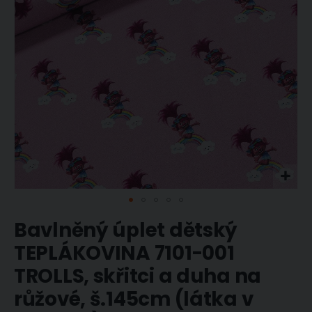
Přeskočit
Bavlněný úplet dětský
na
začátek
TEPLÁKOVINA 7101-001
galerie
TROLLS, skřitci a duha na
s
obrázky
růžové, š.145cm (látka v