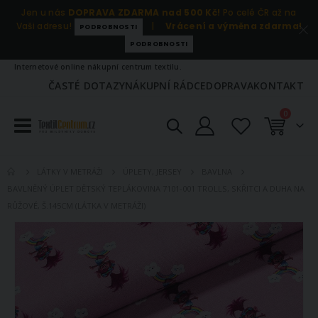
Jen u nás
DOPRAVA ZDARMA nad 500 Kč!
Po celé ČR až na
Vaši adresu!
|
Vrácení a výměna zdarma!
PODROBNOSTI
PODROBNOSTI
Internetové online nákupní centrum textilu.
ČASTÉ DOTAZY
NÁKUPNÍ RÁDCE
DOPRAVA
KONTAKT
položky
0
Košík
LÁTKY V METRÁŽI
ÚPLETY, JERSEY
BAVLNA
BAVLNĚNÝ ÚPLET DĚTSKÝ TEPLÁKOVINA 7101-001 TROLLS, SKŘITCI A DUHA NA
RŮŽOVÉ, Š.145CM (LÁTKA V METRÁŽI)
Přeskočit
na
konec
galerie
s
obrázky