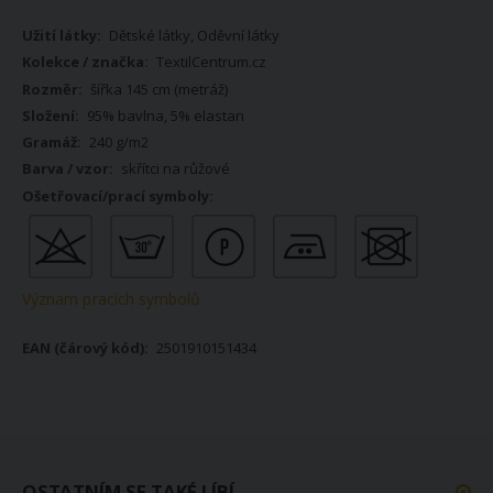
Více
Dětské látky, Oděvní látky
informací
TextilCentrum.cz
šířka 145 cm (metráž)
95% bavlna, 5% elastan
240 g/m2
skřítci na růžové
Význam pracích symbolů
2501910151434
OSTATNÍM SE TAKÉ LÍBÍ...