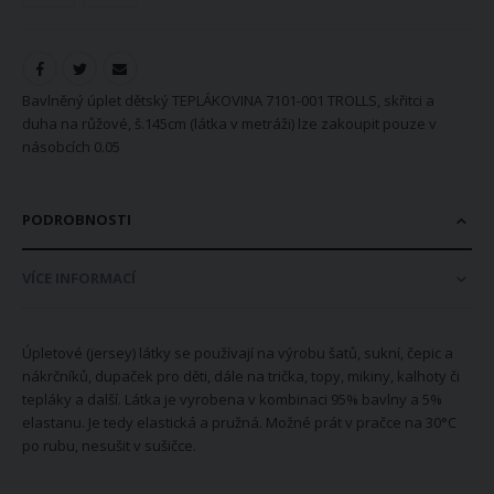
Bavlněný úplet dětský TEPLÁKOVINA 7101-001 TROLLS, skřitci a
duha na růžové, š.145cm (látka v metráži) lze zakoupit pouze v
násobcích 0.05
PODROBNOSTI
VÍCE INFORMACÍ
Úpletové (jersey) látky se používají na výrobu šatů, sukní, čepic a
nákrčníků, dupaček pro děti, dále na trička, topy, mikiny, kalhoty či
tepláky a další. Látka je vyrobena v kombinaci 95% bavlny a 5%
elastanu. Je tedy elastická a pružná. Možné prát v pračce na 30°C
po rubu, nesušit v sušičce.