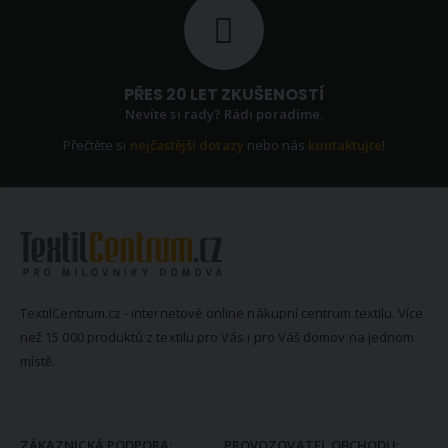
PŘES 20 LET ZKUŠENOSTÍ
Nevíte si rady? Rádi poradíme.
Přečtěte si
nejčastější dotazy
nebo nás
kontaktujte
!
TextilCentrum.cz - internetové online nákupní centrum textilu. Více
než 15 000 produktů z textilu pro Vás i pro Váš domov na jednom
místě.
KONTAKTNÍ INFORMACE
ZÁKAZNICKÁ PODPORA:
PROVOZOVATEL OBCHODU: