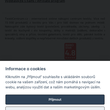
Vydělávejte s námi / Affiliate program
TextilCentrum.cz - internetové online nákupní centrum textilu. Více než
15 000 produktů z textilu pro Vás i pro Váš domov na jednom místě.
Nakoupíte zde bytový textil (povlečení, prostěradla, záclony, závěsy ...),
textil do kuchyně i do koupelny, látky v metráži (oděvní, dekorační i
speciální), vlny a příze, textilní galanterii, textil pro děti, pánské košile a
kravaty, oděvní doplňky a nepřeberné množství dalších produktů z textilu.
Informace o cookies
Kliknutím na „Přijmout“ souhlasíte s ukládáním souborů
cookie na vašem zařízení, což nám pomáhá s navigací na
webu, analýzou využití dat a naším marketingovým úsilím.
Příjmout