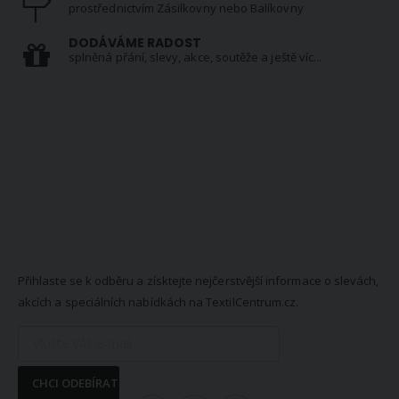
prostřednictvím Zásilkovny nebo Balíkovny
DODÁVÁME RADOST
splněná přání, slevy, akce, soutěže a ještě víc...
NEWSLETTER
Přihlaste se k odběru a získtejte nejčerstvější informace o slevách,
akcích a speciálních nabídkách na TextilCentrum.cz.
CHCI ODEBÍRAT