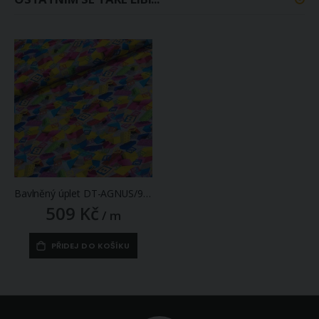
Bavlněný úplet DT-AGNUS/9 DIGITÁLNÍ TISK LEGO, š.180cm (látka v metráži)
509 Kč
/ m
PŘIDEJ DO KOŠÍKU