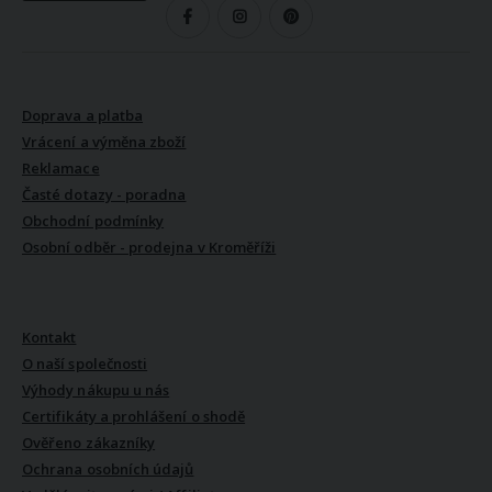
SLEDUJTE NÁS
VŠE O NÁKUPU
Doprava a platba
Vrácení a výměna zboží
Reklamace
Časté dotazy - poradna
Obchodní podmínky
Osobní odběr - prodejna v Kroměříži
VŠE O NÁS
Kontakt
O naší společnosti
Výhody nákupu u nás
Certifikáty a prohlášení o shodě
Ověřeno zákazníky
Ochrana osobních údajů