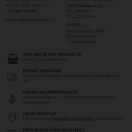
Po - Pá / 8:00 - 16:00
Textil Soldán s.r.o.
+420
607 233 332
IČO: 28333641
DIČ: CZ28333641
podpora@textilcentrum.cz
ADRESA:
Vejvanovského 469/8
767 01 Kroměříž
Česká republika
VÍCE NEŽ 15 000 PRODUKTŮ
z textilu na jednom místě
RYCHLÉ ODESLÁNÍ
kusové zboží skladem odesíláme ihned, metráže do 4
dnů
DBÁME NA UDRŽITELNOST
elektronické faktury a 100% recyklované obaly jsou
samozřejmostí
LIDSKÝ PŘÍSTUP
když nenajdete
odpověď na svůj dotaz
, kontaktujte nás
PŘES 10 000 VÝDEJNÍCH MÍST