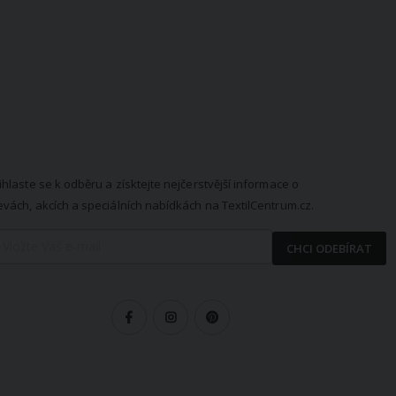
EWSLETTER
ihlaste se k odběru a získtejte nejčerstvější informace o
evách, akcích a speciálních nabídkách na TextilCentrum.cz.
CHCI ODEBÍRAT
LEDUJTE NÁS