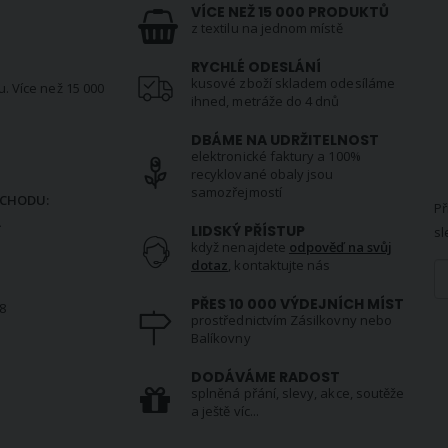
VÍCE NEŽ 15 000 PRODUKTŮ
z textilu na jednom místě
RYCHLÉ ODESLÁNÍ
kusové zboží skladem odesíláme
u. Více než 15 000
ihned, metráže do 4 dnů
DBÁME NA UDRŽITELNOST
elektronické faktury a 100%
N
recyklované obaly jsou
samozřejmostí
CHODU:
Př
.
LIDSKÝ PŘÍSTUP
sl
když nenajdete
odpověď na svůj
dotaz
, kontaktujte nás
PŘES 10 000 VÝDEJNÍCH MÍST
8
prostřednictvím Zásilkovny nebo
Balíkovny
S
DODÁVÁME RADOST
splněná přání, slevy, akce, soutěže
a ještě víc...