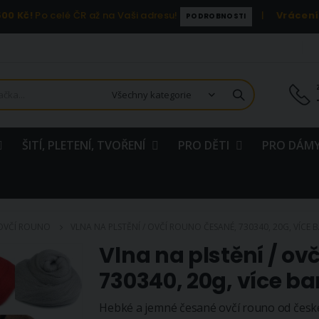
00 Kč!
Po celé ČR až na Vaši adresu!
|
Vrácení
PODROBNOSTI
ŠITÍ, PLETENÍ, TVOŘENÍ
PRO DĚTI
PRO DÁMY
 OVČÍ ROUNO
VLNA NA PLSTĚNÍ / OVČÍ ROUNO ČESANÉ, 730340, 20G, VÍCE 
Vlna na plstění / ov
730340, 20g, více ba
Hebké a jemné česané ovčí rouno od české