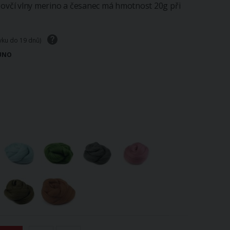
 ovčí vlny merino a česanec má hmotnost 20g při
ávku do 19 dnů)
OUNO