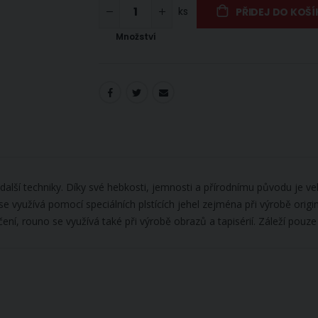
ks
PŘIDEJ DO KOŠÍ
Množství
další techniky. Díky své hebkosti, jemnosti a přírodnímu původu je ve
se využívá pomocí speciálních plstících jehel zejména při výrobě origin
ní, rouno se využívá také při výrobě obrazů a tapisérií. Záleží pouze 