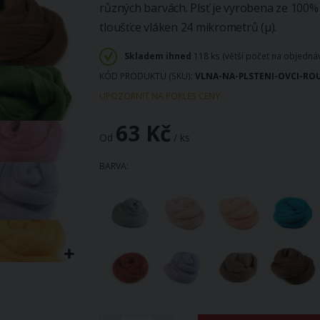
různých barvách. Plsť je vyrobena ze 100%
tloušťce vláken 24 mikrometrů (µ).
Skladem ihned
118 ks (větší počet na objedn
KÓD PRODUKTU (SKU)
VLNA-NA-PLSTENI-OVCI-R
UPOZORNIT NA POKLES CENY
63 Kč
Od
/ ks
BARVA