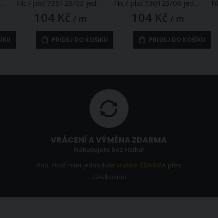
0123/20 jednobarevný, šedý, š. 41cm, 215g/m2, tloušťka 1-1,4mm (látka v metráži)
Filc / plsť 730123/03 jednobarevný, žlutý, š. 41cm, 215g/m2, tloušťka 1-1,4mm (látka v metráži)
Filc / plsť 730123/06 jednobarevný, červený, š. 41cm, 215g/m2, tloušťka 1-1,4mm (látka v metráži)
104 Kč
104 Kč
/ m
/ m
ŠÍKU
PŘIDEJ DO KOŠÍKU
PŘIDEJ DO KOŠÍKU
VRÁCENÍ A VÝMĚNA ZDARMA
Nakupujete bez rizika!
Ano, zboží nám jednoduše
vrátíte ZDARMA
přes
Zásilkovnu!