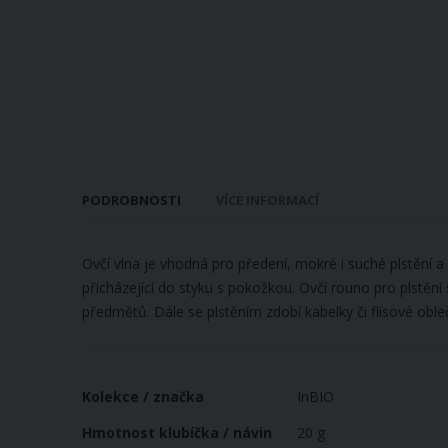
galerie
s
obrázky
PODROBNOSTI
VÍCE INFORMACÍ
Ovčí vlna je vhodná pro předení, mokré i suché plstění a 
přicházející do styku s pokožkou. Ovčí rouno pro plstění 
předmětů. Dále se plstěním zdobí kabelky či flísové obleče
Více
Kolekce / značka
InBIO
informací
Hmotnost klubíčka / návin
20 g