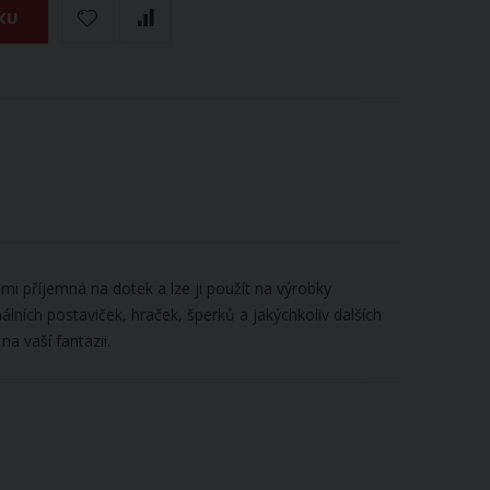
KU
lmi příjemná na dotek a lze ji použít na výrobky
álních postaviček, hraček, šperků a jakýchkoliv dalších
na vaší fantazii.