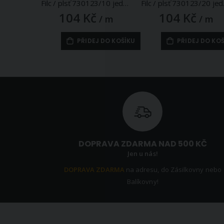
Filc / plsť 730123/10 jednobarevný, černý, š. 41cm, 215g/m2, tloušťka 1-1,4mm (látka v metráži)
Filc / plsť 73
104 Kč
104 Kč
/ m
/ m
PŘIDEJ DO KOŠÍKU
PŘIDEJ DO KO
DOPRAVA ZDARMA NAD 500 KČ
Jen u nás!
DOPRAVA ZDARMA
na adresu, do Zásilkovny nebo
Balíkovny!