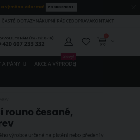
 a výměna zdarma!
PODROBNOSTI
ČASTÉ DOTAZY
NÁKUPNÍ RÁDCE
DOPRAVA
KONTAKT
položky
0
ZAVOLEJTE NÁM (Po-Pá: 8-16)
+420 607 233 332
Košík
Slevy!
 A PÁNY
AKCE A VÝPRODEJ
BAREV
čí rouno česané,
rev
ho výrobce určené na plstění nebo předení v