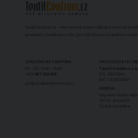
TextilCentrum.cz - internetové online nákupní centrum textil
produktů z textilu pro Vás i pro Váš domov na jednom místě.
KONTAKTNÍ INFORMACE
ZÁKAZNICKÁ PODPORA:
PROVOZOVATEL OB
Po - Pá / 8:00 - 16:00
Textil Soldán s.r.o
+420
607 233 332
IČO: 28333641
DIČ: CZ28333641
podpora@textilcentrum.cz
ADRESA:
Vejvanovského 469/
767 01 Kroměříž
Česká republika