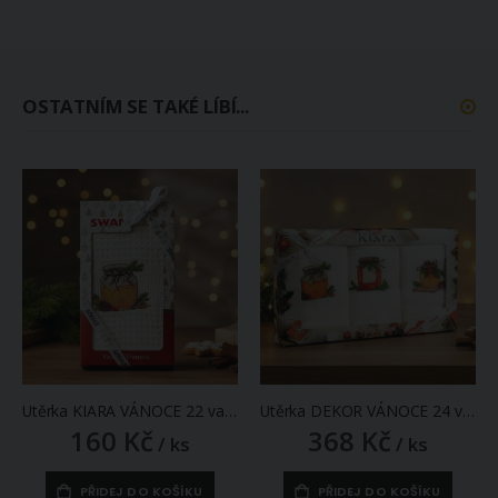
OSTATNÍM SE TAKÉ LÍBÍ...
Utěrka KIARA VÁNOCE 22 vaflová vyšívaná, dárkové balení, džem na smetanové, 1 kus 50x70cm
Utěrka DEKOR VÁNOCE 24 vaflová vyšívaná, dárkové balení, džemy na bílé, 3 kusy 50x70cm
160 Kč
368 Kč
/ ks
/ ks
PŘIDEJ DO KOŠÍKU
PŘIDEJ DO KOŠÍKU