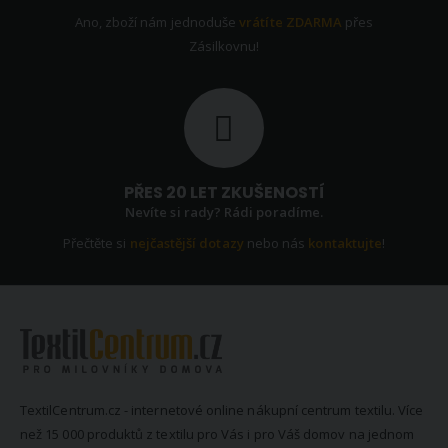
Ano, zboží nám jednoduše
vrátíte ZDARMA
přes
Zásilkovnu!
PŘES 20 LET ZKUŠENOSTÍ
Nevíte si rady? Rádi poradíme.
Přečtěte si
nejčastější dotazy
nebo nás
kontaktujte
!
TextilCentrum.cz - internetové online nákupní centrum textilu. Více
než 15 000 produktů z textilu pro Vás i pro Váš domov na jednom