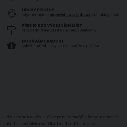
LIDSKÝ PŘÍSTUP
když nenajdete
odpověď na svůj dotaz
, kontaktujte nás
PŘES 10 000 VÝDEJNÍCH MÍST
prostřednictvím Zásilkovny nebo Balíkovny
DODÁVÁME RADOST
splněná přání, slevy, akce, soutěže a ještě víc...
NEWSLETTER
Přihlaste se k odběru a získtejte nejčerstvější informace o slevách,
akcích a speciálních nabídkách na TextilCentrum.cz.