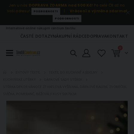
Jen u nás
DOPRAVA ZDARMA nad 500 Kč!
Po celé ČR až na
Vaši adresu!
|
Vrácení a výměna zdarma!
PODROBNOSTI
PODROBNOSTI
Internetové online nákupní centrum textilu.
ČASTÉ DOTAZY
NÁKUPNÍ RÁDCE
DOPRAVA
KONTAKT
položky
0
Košík
BYTOVÝ TEXTIL
TEXTIL DO KUCHYNĚ A JÍDELNY
KUCHYŇSKÉ UTĚRKY
DÁRKOVÉ SADY UTĚREK
UTĚRKA DEKOR VÁNOCE 27 VAFLOVÁ VYŠÍVANÁ, DÁRKOVÉ BALENÍ, ZVONEČEK,
SVÍČKA, POMERANČ, BÉŽOVÁ 3 KUSY 50X70CM
Přeskočit
na
konec
galerie
s