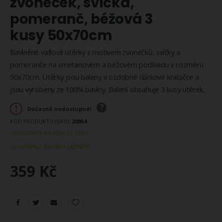
zvoneček, svíčka,
pomeranč, béžová 3
kusy 50x70cm
Bavlněné vaflové utěrky s motivem zvonečků, svíčky a
pomeranče na smetanovém a béžovém podkladu v rozměru
50x70cm. Utěrky jsou baleny v ozdobné dárkové krabičce a
jsou vyrobeny ze 100% bavlny. Balení obsahuje 3 kusy utěrek.
Dočasně nedostupné!
KÓD PRODUKTU (SKU)
20954
UPOZORNIT NA POKLES CENY
UPOZORNIT NA NASKLADNĚNÍ
359 Kč