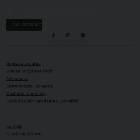
CHCI ODEBÍRAT
SLEDUJTE NÁS
VŠE O NÁKUPU
Doprava a platba
Vrácení a výměna zboží
Reklamace
Časté dotazy - poradna
Obchodní podmínky
Osobní odběr - prodejna v Kroměříži
VŠE O NÁS
Kontakt
O naší společnosti