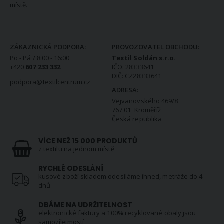
místě.
KONTAKTNÍ INFORMACE
ZÁKAZNICKÁ PODPORA:
PROVOZOVATEL OBCHODU:
Po - Pá / 8:00 - 16:00
Textil Soldán s.r.o.
+420
607 233 332
IČO: 28333641
DIČ: CZ28333641
podpora@textilcentrum.cz
ADRESA:
Vejvanovského 469/8
767 01 Kroměříž
Česká republika
VÍCE NEŽ 15 000 PRODUKTŮ
z textilu na jednom místě
RYCHLÉ ODESLÁNÍ
kusové zboží skladem odesíláme ihned, metráže do 4
dnů
DBÁME NA UDRŽITELNOST
elektronické faktury a 100% recyklované obaly jsou
samozřejmostí