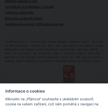
Výhody nákupu u nás
Certifikáty a prohlášení o shodě
Ověřeno zákazníky
Ochrana osobních údajů
Vydělávejte s námi / Affiliate program
TextilCentrum.cz - internetové online nákupní centrum textilu. Více než
15 000 produktů z textilu pro Vás i pro Váš domov na jednom místě.
Nakoupíte zde bytový textil (povlečení, prostěradla, záclony, závěsy ...),
textil do kuchyně i do koupelny, látky v metráži (oděvní, dekorační i
speciální), vlny a příze, textilní galanterii, textil pro děti, pánské košile a
kravaty, oděvní doplňky a nepřeberné množství dalších produktů z textilu.
Informace o cookies
Kliknutím na „Přijmout“ souhlasíte s ukládáním souborů
cookie na vašem zařízení, což nám pomáhá s navigací na