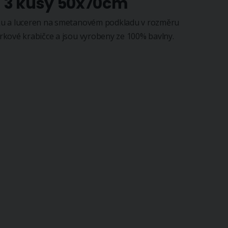
 3 kusy 50x70cm
ku a luceren na smetanovém podkladu v rozměru
rkové krabičce a jsou vyrobeny ze 100% bavlny.