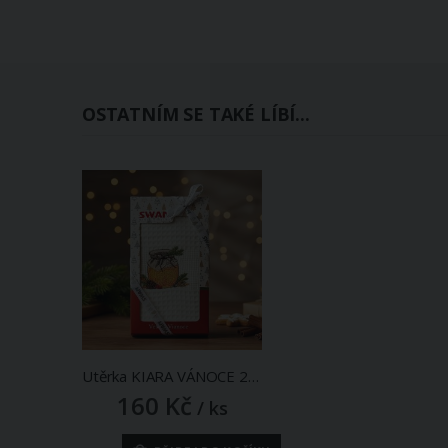
OSTATNÍM SE TAKÉ LÍBÍ...
Utěrka KIARA VÁNOCE 22 vaflová vyšívaná, dárkové balení, džem na smetanové, 1 kus 50x70cm
160 Kč
/ ks