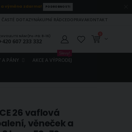
 a výměna zdarma!
PODROBNOSTI
ČASTÉ DOTAZY
NÁKUPNÍ RÁDCE
DOPRAVA
KONTAKT
položky
0
ZAVOLEJTE NÁM (Po-Pá: 8-16)
+420 607 233 332
Košík
Slevy!
 A PÁNY
AKCE A VÝPRODEJ
E 26 vaflová
alení, věneček a