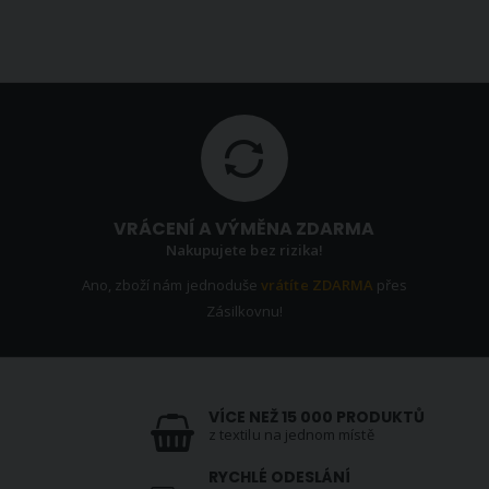
VRÁCENÍ A VÝMĚNA ZDARMA
Nakupujete bez rizika!
Ano, zboží nám jednoduše
vrátíte ZDARMA
přes
Zásilkovnu!
VÍCE NEŽ 15 000 PRODUKTŮ
z textilu na jednom místě
RYCHLÉ ODESLÁNÍ