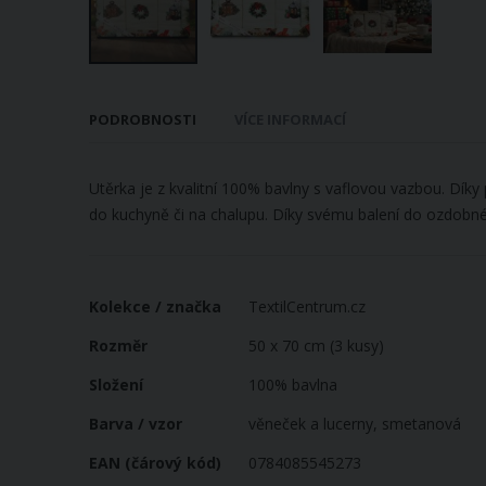
Přeskočit
na
PODROBNOSTI
VÍCE INFORMACÍ
začátek
galerie
s
Utěrka je z kvalitní 100% bavlny s vaflovou vazbou. Dík
obrázky
do kuchyně či na chalupu. Díky svému balení do ozdobné
Více
Kolekce / značka
TextilCentrum.cz
informací
Rozměr
50 x 70 cm (3 kusy)
Složení
100% bavlna
Barva / vzor
věneček a lucerny, smetanová
EAN (čárový kód)
0784085545273