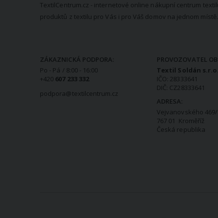
TextilCentrum.cz - internetové online nákupní centrum textil
produktů z textilu pro Vás i pro Váš domov na jednom místě.
KONTAKTNÍ INFORMACE
ZÁKAZNICKÁ PODPORA:
PROVOZOVATEL OB
Po - Pá / 8:00 - 16:00
Textil Soldán s.r.o
+420
607 233 332
IČO: 28333641
DIČ: CZ28333641
podpora@textilcentrum.cz
ADRESA:
Vejvanovského 469/
767 01 Kroměříž
Česká republika
VŠE O NÁKUPU