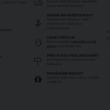
kusové zboží skladem odesíláme
u. Více než 15 000
ihned, metráže do 4 dnů
DBÁME NA UDRŽITELNOST
elektronické faktury a 100%
N
recyklované obaly jsou
samozřejmostí
CHODU:
Př
.
LIDSKÝ PŘÍSTUP
sl
když nenajdete
odpověď na svůj
dotaz
, kontaktujte nás
PŘES 10 000 VÝDEJNÍCH MÍST
8
prostřednictvím Zásilkovny nebo
Balíkovny
S
DODÁVÁME RADOST
splněná přání, slevy, akce, soutěže
a ještě víc...
VŠE O NÁS