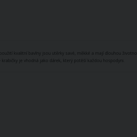
y použití kvalitní bavlny jsou utěrky savé, měkké a mají dlouhou živo
 krabičky je vhodná jako dárek, který potěší každou hospodyni.