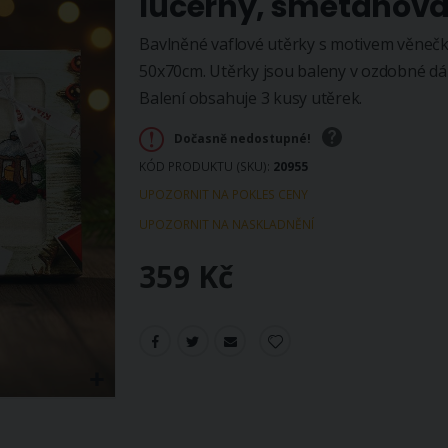
lucerny, smetanová
Bavlněné vaflové utěrky s motivem věneč
50x70cm. Utěrky jsou baleny v ozdobné dá
Balení obsahuje 3 kusy utěrek.
Dočasně nedostupné!
KÓD PRODUKTU (SKU)
20955
UPOZORNIT NA POKLES CENY
UPOZORNIT NA NASKLADNĚNÍ
359 Kč