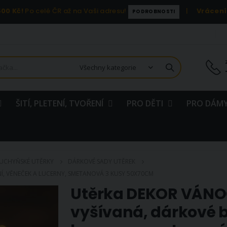
00 Kč!
Po celé ČR až na Vaši adresu!
|
Vrácení
PODROBNOSTI
ŠITÍ, PLETENÍ, TVOŘENÍ
PRO DĚTI
PRO DÁMY
UCHYŇSKÉ UTĚRKY
DÁRKOVÉ SADY UTĚREK
Í, VĚNEČEK A LUCERNY, SMETANOVÁ 3 KUSY 50X70CM
Utěrka DEKOR VÁNOC
vyšívaná, dárkové b