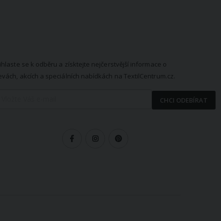
EWSLETTER
ihlaste se k odběru a získtejte nejčerstvější informace o
evách, akcích a speciálních nabídkách na TextilCentrum.cz.
CHCI ODEBÍRAT
LEDUJTE NÁS