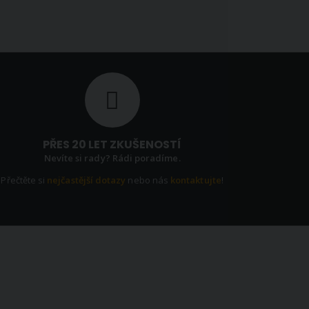
PŘES 20 LET ZKUŠENOSTÍ
Nevíte si rady? Rádi poradíme.
Přečtěte si
nejčastější dotazy
nebo nás
kontaktujte
!