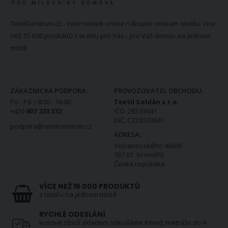
TextilCentrum.cz - internetové online nákupní centrum textilu. Více
než 15 000 produktů z textilu pro Vás i pro Váš domov na jednom
místě.
KONTAKTNÍ INFORMACE
ZÁKAZNICKÁ PODPORA:
PROVOZOVATEL OBCHODU:
Po - Pá / 8:00 - 16:00
Textil Soldán s.r.o.
+420
607 233 332
IČO: 28333641
DIČ: CZ28333641
podpora@textilcentrum.cz
ADRESA:
Vejvanovského 469/8
767 01 Kroměříž
Česká republika
VÍCE NEŽ 15 000 PRODUKTŮ
z textilu na jednom místě
RYCHLÉ ODESLÁNÍ
kusové zboží skladem odesíláme ihned, metráže do 4