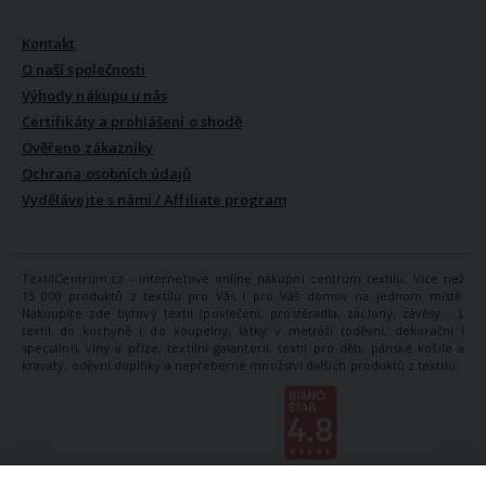
VŠE O NÁS
Kontakt
O naší společnosti
Výhody nákupu u nás
Certifikáty a prohlášení o shodě
Ověřeno zákazníky
Ochrana osobních údajů
Vydělávejte s námi / Affiliate program
TextilCentrum.cz - internetové online nákupní centrum textilu. Více než
15 000 produktů z textilu pro Vás i pro Váš domov na jednom místě.
Nakoupíte zde bytový textil (povlečení, prostěradla, záclony, závěsy ...),
textil do kuchyně i do koupelny, látky v metráži (oděvní, dekorační i
speciální), vlny a příze, textilní galanterii, textil pro děti, pánské košile a
kravaty, oděvní doplňky a nepřeberné množství dalších produktů z textilu.