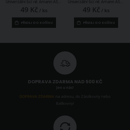
Univerzální šicí nit Amann ASPO 120 polyesterová, tmavě fialovo-modrá 0016, návin 500m
Univerzální šicí nit Amann ASPO 120 polyesterová, světle modrá našedlá 0020, návin 500m
49 Kč
49 Kč
/ ks
/ ks
PŘIDEJ DO KOŠÍKU
PŘIDEJ DO KOŠÍKU
DOPRAVA ZDARMA NAD 500 KČ
Jen u nás!
DOPRAVA ZDARMA
na adresu, do Zásilkovny nebo
Balíkovny!