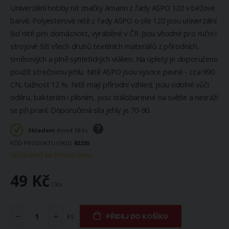
Univerzální hobby nit značky Amann z řady ASPO 120 v béžové
barvě. Polyesterové nitě z řady ASPO o síle 120 jsou univerzální
šicí nitě pro domácnost, vyráběné v ČR. Jsou vhodné pro ruční i
strojové šití všech druhů textilních materiálů z přírodních,
směsových a plně syntetických vláken. Na úplety je doporučeno
použít strečovou jehlu. Nitě ASPO jsou vysoce pevné - cca 990
CN, tažnost 12 %. Nitě mají přírodní vzhled, jsou odolné vůči
oděru, bakteriím i plísním, jsou stálobarevné na světle a nesráží
se při praní. Doporučená síla jehly je 70-90.
Skladem
ihned 18 ks
KÓD PRODUKTU (SKU)
82235
UPOZORNIT NA POKLES CENY
49 Kč
/ ks
ks
PŘIDEJ DO KOŠÍKU