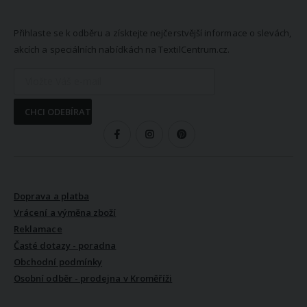
NEWSLETTER
Přihlaste se k odběru a získtejte nejčerstvější informace o slevách,
akcích a speciálních nabídkách na TextilCentrum.cz.
CHCI ODEBÍRAT
SLEDUJTE NÁS
VŠE O NÁKUPU
Doprava a platba
Vrácení a výměna zboží
Reklamace
Časté dotazy - poradna
Obchodní podmínky
Osobní odběr - prodejna v Kroměříži