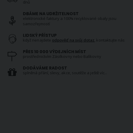
dnů
DBÁME NA UDRŽITELNOST
elektronické faktury a 100% recyklované obaly jsou
samozřejmostí
LIDSKÝ PŘÍSTUP
když nenajdete
odpověď na svůj dotaz
, kontaktujte nás
PŘES 10 000 VÝDEJNÍCH MÍST
prostřednictvím Zásilkovny nebo Balíkovny
DODÁVÁME RADOST
splněná přání, slevy, akce, soutěže a ještě víc...