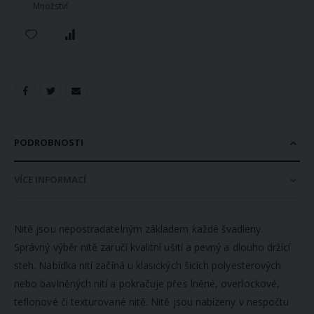
Množství
PODROBNOSTI
VÍCE INFORMACÍ
Nitě jsou nepostradatelným základem každé švadleny.
Správný výběr nitě zaručí kvalitní ušití a pevný a dlouho držící
steh. Nabídka nití začíná u klasických šicích polyesterových
nebo bavlněných nití a pokračuje přes lněné, overlockové,
teflonové či texturované nitě. Nitě jsou nabízeny v nespočtu