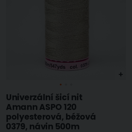
Přeskočit
Univerzální šicí nit
na
začátek
Amann ASPO 120
galerie
polyesterová, béžová
s
obrázky
0379, návin 500m