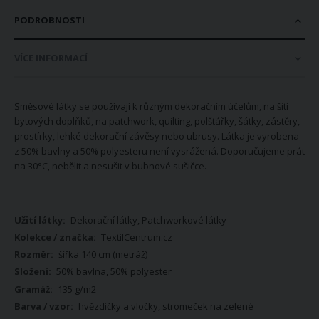
PODROBNOSTI
VÍCE INFORMACÍ
Směsové látky se používají k různým dekoračním účelům, na šití
bytových doplňků, na patchwork, quilting, polštářky, šátky, zástěry,
prostírky, lehké dekorační závěsy nebo ubrusy. Látka je vyrobena
z 50% bavlny a 50% polyesteru není vysrážená. Doporučujeme prát
na 30°C, nebělit a nesušit v bubnové sušičce.
Více
Dekorační látky, Patchworkové látky
informací
TextilCentrum.cz
šířka 140 cm (metráž)
50% bavlna, 50% polyester
135 g/m2
hvězdičky a vločky, stromeček na zelené