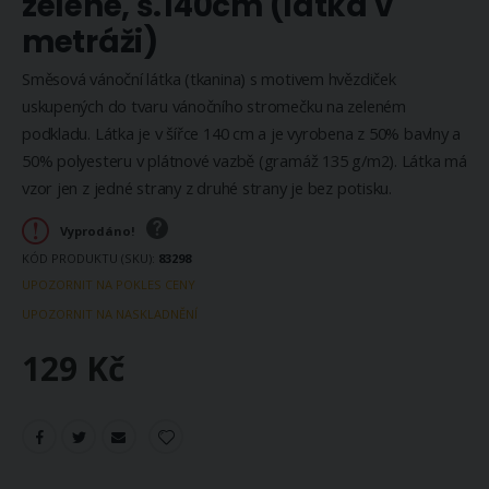
zelené, š.140cm (látka v
metráži)
Směsová vánoční látka (tkanina) s motivem hvězdiček
uskupených do tvaru vánočního stromečku na zeleném
podkladu. Látka je v šířce 140 cm a je vyrobena z 50% bavlny a
50% polyesteru v plátnové vazbě (gramáž 135 g/m2). Látka má
vzor jen z jedné strany z druhé strany je bez potisku.
Vyprodáno!
KÓD PRODUKTU (SKU)
83298
UPOZORNIT NA POKLES CENY
UPOZORNIT NA NASKLADNĚNÍ
129 Kč