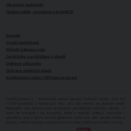
Obchodní podmínky
Osobní odběr - prodejna v Kroměříži
VŠE O NÁS
Kontakt
O naší společnosti
Výhody nákupu u nás
Certifikáty a prohlášení o shodě
Ověřeno zákazníky
Ochrana osobních údajů
Vydělávejte s námi / Affiliate program
TextilCentrum.cz - internetové online nákupní centrum textilu. Více než
15 000 produktů z textilu pro Vás i pro Váš domov na jednom místě.
Nakoupíte zde bytový textil (povlečení, prostěradla, záclony, závěsy ...),
textil do kuchyně i do koupelny, látky v metráži (oděvní, dekorační i
speciální), vlny a příze, textilní galanterii, textil pro děti, pánské košile a
kravaty, oděvní doplňky a nepřeberné množství dalších produktů z textilu.