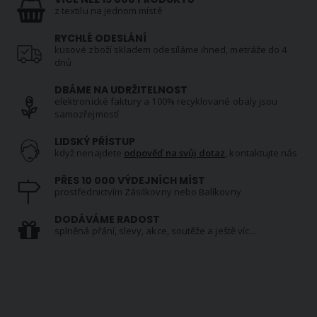
z textilu na jednom místě
RYCHLÉ ODESLÁNÍ
kusové zboží skladem odesíláme ihned, metráže do 4
dnů
DBÁME NA UDRŽITELNOST
elektronické faktury a 100% recyklované obaly jsou
samozřejmostí
LIDSKÝ PŘÍSTUP
když nenajdete
odpověď na svůj dotaz
, kontaktujte nás
PŘES 10 000 VÝDEJNÍCH MÍST
prostřednictvím Zásilkovny nebo Balíkovny
DODÁVÁME RADOST
splněná přání, slevy, akce, soutěže a ještě víc...