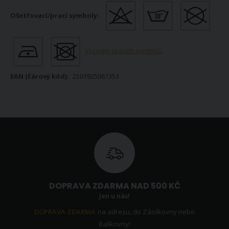
Význam pracích symbolů
2501925061353
DOPRAVA ZDARMA NAD 500 KČ
Jen u nás!
DOPRAVA ZDARMA
na adresu, do Zásilkovny nebo
Balíkovny!