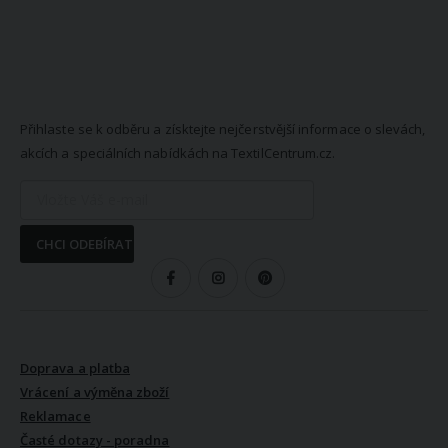
NEWSLETTER
Přihlaste se k odběru a získtejte nejčerstvější informace o slevách,
akcích a speciálních nabídkách na TextilCentrum.cz.
CHCI ODEBÍRAT
SLEDUJTE NÁS
VŠE O NÁKUPU
Doprava a platba
Vrácení a výměna zboží
Reklamace
Časté dotazy - poradna