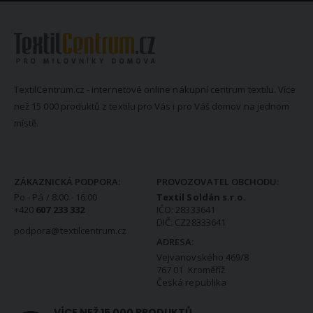
TextilCentrum.cz - internetové online nákupní centrum textilu. Více
než 15 000 produktů z textilu pro Vás i pro Váš domov na jednom
místě.
KONTAKTNÍ INFORMACE
ZÁKAZNICKÁ PODPORA:
PROVOZOVATEL OBCHODU:
Po - Pá / 8:00 - 16:00
Textil Soldán s.r.o.
+420
607 233 332
IČO: 28333641
DIČ: CZ28333641
podpora@textilcentrum.cz
ADRESA:
Vejvanovského 469/8
767 01 Kroměříž
Česká republika
VÍCE NEŽ 15 000 PRODUKTŮ