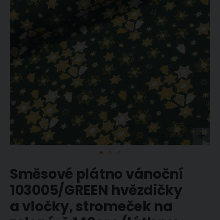
obrázky
Přeskočit
Směsové plátno vánoční
na
začátek
103005/GREEN hvězdičky
galerie
a vločky, stromeček na
s
obrázky