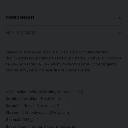
PODROBNOSTI
VÍCE INFORMACÍ
Směsové látky se používají na výrobu různých dekoračních
doplňků (závěsy, potahy na sedáky, polštářky...). Látka je vyrobena
ze 50% polyesteru a 50% bavlny není vysrážená. Doporučujeme
prát na 30°C, nebělit a nesušit v bubnové sušičce.
Více
Dekorační látky, Potahové látky
informací
TextilCentrum.cz
šířka 140 cm (metráž)
50% polyester, 50% bavlna
310 g/m2
červené květiny na režné