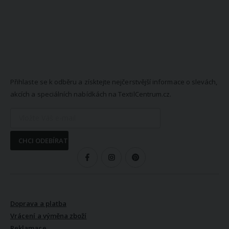
NEWSLETTER
Přihlaste se k odběru a získtejte nejčerstvější informace o slevách,
akcích a speciálních nabídkách na TextilCentrum.cz.
CHCI ODEBÍRAT
SLEDUJTE NÁS
VŠE O NÁKUPU
Doprava a platba
Vrácení a výměna zboží
Reklamace