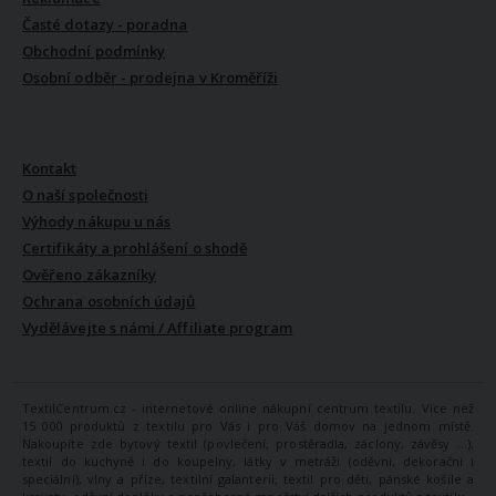
Časté dotazy - poradna
Obchodní podmínky
Osobní odběr - prodejna v Kroměříži
VŠE O NÁS
Kontakt
O naší společnosti
Výhody nákupu u nás
Certifikáty a prohlášení o shodě
Ověřeno zákazníky
Ochrana osobních údajů
Vydělávejte s námi / Affiliate program
TextilCentrum.cz - internetové online nákupní centrum textilu. Více než
15 000 produktů z textilu pro Vás i pro Váš domov na jednom místě.
Nakoupíte zde bytový textil (povlečení, prostěradla, záclony, závěsy ...),
textil do kuchyně i do koupelny, látky v metráži (oděvní, dekorační i
speciální), vlny a příze, textilní galanterii, textil pro děti, pánské košile a