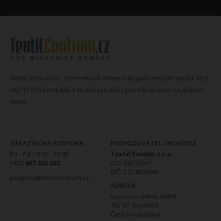
TextilCentrum.cz - internetové online nákupní centrum textilu. Více
než 15 000 produktů z textilu pro Vás i pro Váš domov na jednom
místě.
KONTAKTNÍ INFORMACE
ZÁKAZNICKÁ PODPORA:
PROVOZOVATEL OBCHODU:
Po - Pá / 8:00 - 16:00
Textil Soldán s.r.o.
+420
607 233 332
IČO: 28333641
DIČ: CZ28333641
podpora@textilcentrum.cz
ADRESA:
Vejvanovského 469/8
767 01 Kroměříž
Česká republika