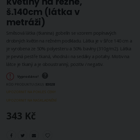
květiny na režné,
š.140cm (látka v
metráži)
Směsová látka (tkanina) gobelín se vzorem popínavých
drobných květin na režném podkladu. Látka je v šířce 140 cm a
je vyrobena ze 50% polyesteru a 50% bavlny (310g/m2). Látka
je pevná pestře tkaná, vhodná i na sedáky a potahy. Motiv na
látce je tkaný a je oboustranný, pozitiv / negativ.
Vyprodáno!
KÓD PRODUKTU (SKU)
83028
UPOZORNIT NA POKLES CENY
UPOZORNIT NA NASKLADNĚNÍ
343 Kč