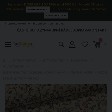
Jen u nás
DOPRAVA ZDARMA nad 500 Kč!
Po celé ČR až na
Vaši adresu!
|
Vrácení a výměna zdarma!
PODROBNOSTI
PODROBNOSTI
Internetové online nákupní centrum textilu.
ČASTÉ DOTAZY
NÁKUPNÍ RÁDCE
DOPRAVA
KONTAKT
položky
0
Košík
LÁTKY V METRÁŽI
BYTOVÉ LÁTKY
ZÁVĚSOVINY
POLYESTEROVÉ
SMĚSOVÉ PLÁTNO (GOBELÍN) JACQUARD RAMONA ČERVENÉ KVĚTINY NA REŽNÉ,
Š.140CM (LÁTKA V METRÁŽI)
Přeskočit
na
konec
galerie
s