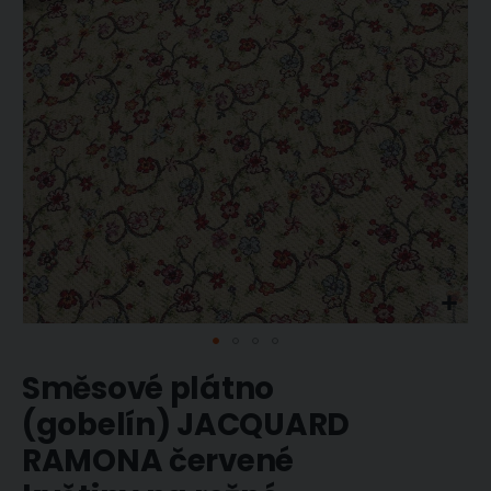
obrázky
Přeskočit
Směsové plátno
na
začátek
(gobelín) JACQUARD
galerie
RAMONA červené
s
obrázky