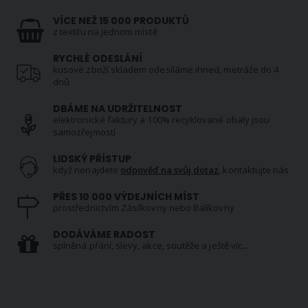
VÍCE NEŽ 15 000 PRODUKTŮ
z textilu na jednom místě
RYCHLÉ ODESLÁNÍ
kusové zboží skladem odesíláme ihned, metráže do 4
dnů
DBÁME NA UDRŽITELNOST
elektronické faktury a 100% recyklované obaly jsou
samozřejmostí
LIDSKÝ PŘÍSTUP
když nenajdete
odpověď na svůj dotaz
, kontaktujte nás
PŘES 10 000 VÝDEJNÍCH MÍST
prostřednictvím Zásilkovny nebo Balíkovny
DODÁVÁME RADOST
splněná přání, slevy, akce, soutěže a ještě víc...