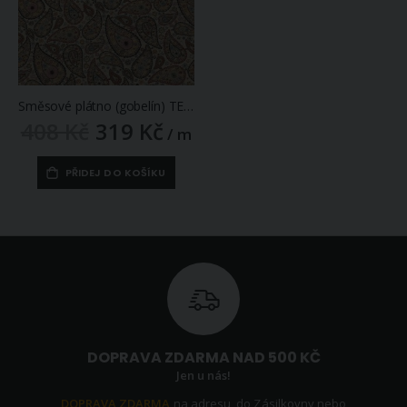
Směsové plátno (gobelín) TEMATIK HINDU 10 kašmírový vzor, béžová, š.140cm (látka v metráži)
408 Kč
319 Kč
Zlevněná
/ m
/
akční
cena
PŘIDEJ DO KOŠÍKU
DOPRAVA ZDARMA NAD 500 KČ
Jen u nás!
DOPRAVA ZDARMA
na adresu, do Zásilkovny nebo