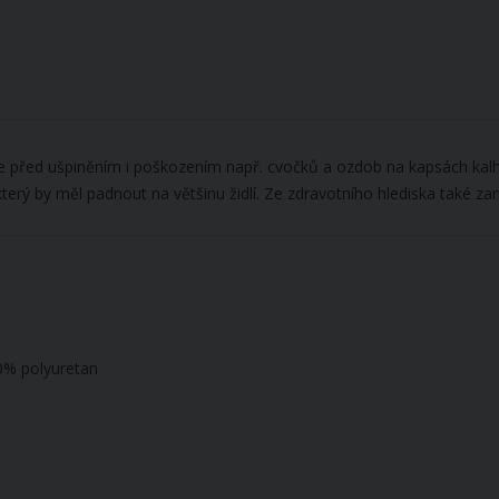
je před ušpiněním i poškozením např. cvočků a ozdob na kapsách kalhot
erý by měl padnout na většinu židlí. Ze zdravotního hlediska také z
00% polyuretan