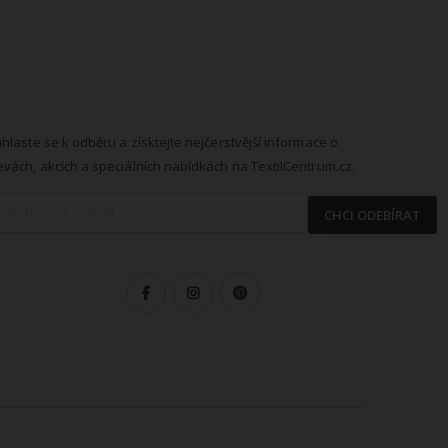
EWSLETTER
ihlaste se k odběru a získtejte nejčerstvější informace o
evách, akcích a speciálních nabídkách na TextilCentrum.cz.
CHCI ODEBÍRAT
LEDUJTE NÁS