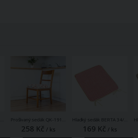
Prošívaný sedák ORBY b.16, krémový, čtverec 40x40cm
Prošívaný sedák QK-191, vlčí máky, červeno-modrá, čtverec 40x40cm
Hladký sedák BERTA 34/609, KOSTIČKA ČERVENÁ, čtverec 40x40cm
258 Kč
169 Kč
/ ks
/ ks