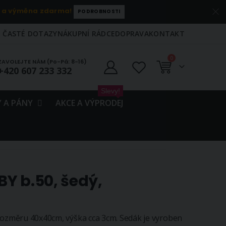
 a výměna zdarma!
PODROBNOSTI
ČASTÉ DOTAZY
NÁKUPNÍ RÁDCE
DOPRAVA
KONTAKT
položky
0
ZAVOLEJTE NÁM (Po-Pá: 8-16)
+420 607 233 332
Košík
Slevy!
 A PÁNY
AKCE A VÝPRODEJ
Y b.50, šedý,
rozměru 40x40cm, výška cca 3cm. Sedák je vyroben