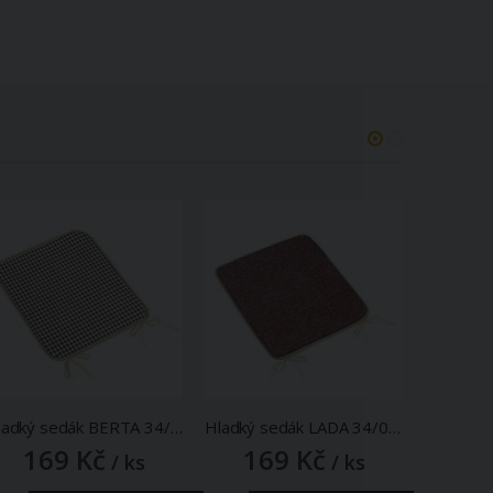
Hladký sedák BERTA 34/608, KOSTIČKA HNĚDÁ, čtverec 40x40cm
Hladký sedák LADA 34/032, UNI TMAVĚ VÍNOVÝ , čtverec 40x40cm
169 Kč
169 Kč
16
/ ks
/ ks