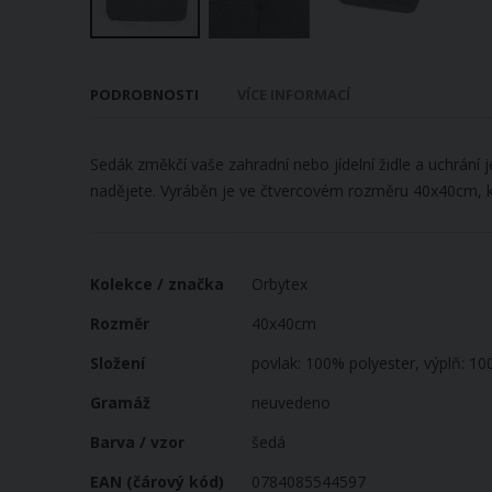
Přeskočit
na
PODROBNOSTI
VÍCE INFORMACÍ
začátek
galerie
s
Sedák změkčí vaše zahradní nebo jídelní židle a uchrání 
obrázky
nadějete. Vyráběn je ve čtvercovém rozměru 40x40cm, kt
Více
Kolekce / značka
Orbytex
informací
Rozměr
40x40cm
Složení
povlak: 100% polyester, výplň: 1
Gramáž
neuvedeno
Barva / vzor
šedá
EAN (čárový kód)
0784085544597