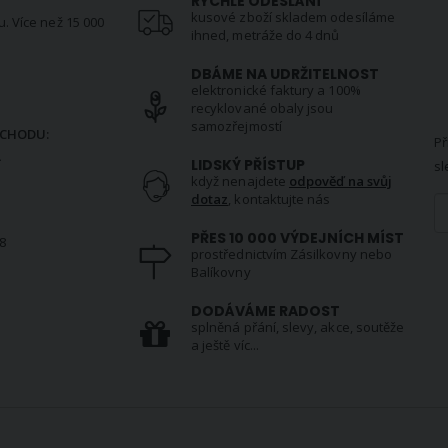
RYCHLÉ ODESLÁNÍ
kusové zboží skladem odesíláme
u. Více než 15 000
ihned, metráže do 4 dnů
DBÁME NA UDRŽITELNOST
elektronické faktury a 100%
N
recyklované obaly jsou
samozřejmostí
CHODU:
Př
.
LIDSKÝ PŘÍSTUP
sl
když nenajdete
odpověď na svůj
dotaz
, kontaktujte nás
PŘES 10 000 VÝDEJNÍCH MÍST
8
prostřednictvím Zásilkovny nebo
Balíkovny
S
DODÁVÁME RADOST
splněná přání, slevy, akce, soutěže
a ještě víc...
VŠE O NÁS