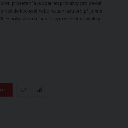
í proti prosezení a je opatřen provázky pro pevné
ční prvek do kuchyně nebo na zahradu pro příjemné
100 % polyesteru se semišovým vzhledem, výplň je
KU