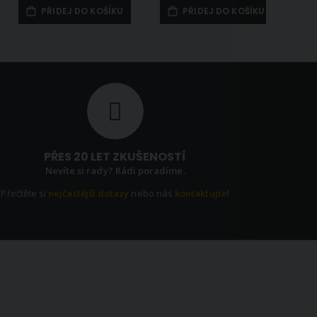
PŘIDEJ DO KOŠÍKU
PŘIDEJ DO KOŠÍKU
PŘES 20 LET ZKUŠENOSTÍ
Nevíte si rady? Rádi poradíme.
Přečtěte si
nejčastější dotazy
nebo nás
kontaktujte
!