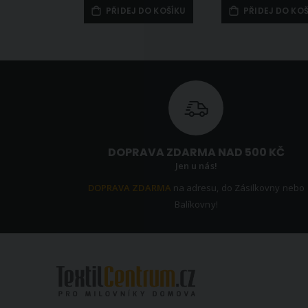
PŘIDEJ DO KOŠÍKU
PŘIDEJ DO KO
DOPRAVA ZDARMA NAD 500 KČ
Jen u nás!
DOPRAVA ZDARMA
na adresu, do Zásilkovny nebo
Balíkovny!