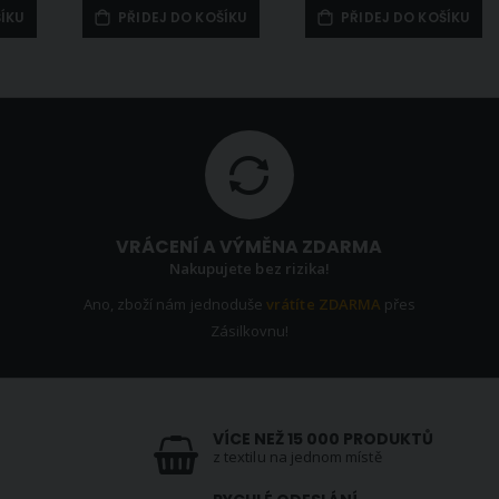
ŠÍKU
PŘIDEJ DO KOŠÍKU
PŘIDEJ DO KOŠÍKU
VRÁCENÍ A VÝMĚNA ZDARMA
Nakupujete bez rizika!
Ano, zboží nám jednoduše
vrátíte ZDARMA
přes
Zásilkovnu!
VÍCE NEŽ 15 000 PRODUKTŮ
z textilu na jednom místě