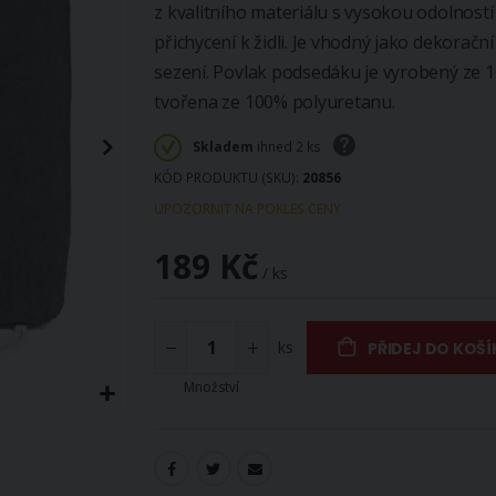
z kvalitního materiálu s vysokou odolnost
přichycení k židli. Je vhodný jako dekora
sezení. Povlak podsedáku je vyrobený ze 
tvořena ze 100% polyuretanu.
Skladem
ihned 2 ks
KÓD PRODUKTU (SKU)
20856
UPOZORNIT NA POKLES CENY
189 Kč
/ ks
ks
PŘIDEJ DO KOŠÍ
Množství