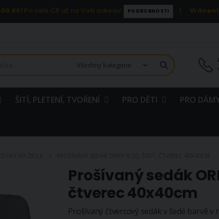
00 Kč!
Po celé ČR až na Vaši adresu!
|
Vrácení
PODROBNOSTI
ŠITÍ, PLETENÍ, TVOŘENÍ
PRO DĚTI
PRO DÁMY
EDÁKY NA ŽIDLE
PROŠÍVANÝ SEDÁK ORBY B.50, ŠEDÝ, ČTVEREC 40X40CM
Prošívaný sedák ORB
čtverec 40x40cm
Prošívaný čtvercový sedák v šedé barvě v 