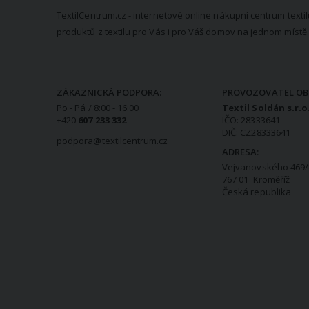
TextilCentrum.cz - internetové online nákupní centrum textil
produktů z textilu pro Vás i pro Váš domov na jednom místě.
KONTAKTNÍ INFORMACE
ZÁKAZNICKÁ PODPORA:
PROVOZOVATEL OB
Po - Pá / 8:00 - 16:00
Textil Soldán s.r.o
+420
607 233 332
IČO: 28333641
DIČ: CZ28333641
podpora@textilcentrum.cz
ADRESA:
Vejvanovského 469/
767 01 Kroměříž
Česká republika
VŠE O NÁKUPU