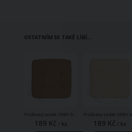
OSTATNÍM SE TAKÉ LÍBÍ...
Prošívaný sedák ORBY b.48, béžový, čtverec 40x40cm
189 Kč
189 Kč
/ ks
/ ks