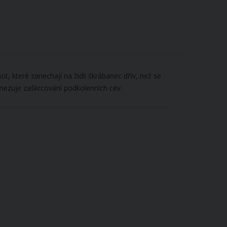
, které zanechají na židli škrábanec dřív, než se
amezuje zaškrcování podkolenních cév.