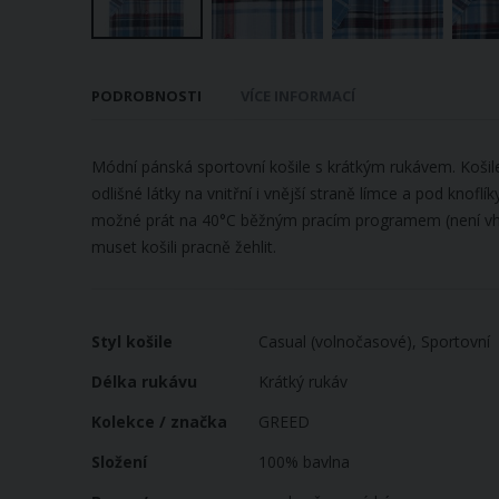
Přeskočit
na
PODROBNOSTI
VÍCE INFORMACÍ
začátek
galerie
s
Módní pánská sportovní košile s krátkým rukávem. Košile
obrázky
odlišné látky na vnitřní i vnější straně límce a pod knoflí
možné prát na 40°C běžným pracím programem (není vhodné
muset košili pracně žehlit.
Více
Styl košile
Casual (volnočasové), Sportovní
informací
Délka rukávu
Krátký rukáv
Kolekce / značka
GREED
Složení
100% bavlna