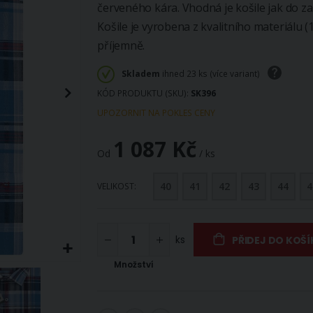
červeného kára. Vhodná je košile jak do za
Košile je vyrobena z kvalitního materiálu (
příjemně.
Skladem
ihned 23 ks (více variant)
KÓD PRODUKTU (SKU)
SK396
UPOZORNIT NA POKLES CENY
1 087 Kč
Od
/ ks
40
41
42
43
44
4
VELIKOST
ks
PŘIDEJ DO KOŠÍ
Množství