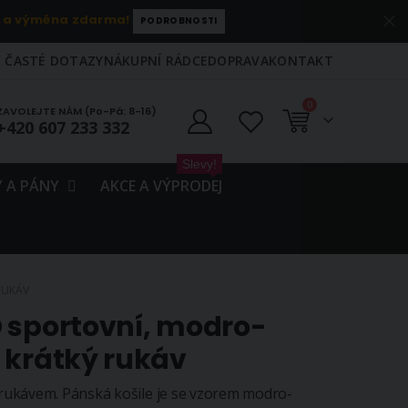
 a výměna zdarma!
PODROBNOSTI
ČASTÉ DOTAZY
NÁKUPNÍ RÁDCE
DOPRAVA
KONTAKT
položky
0
ZAVOLEJTE NÁM (Po-Pá: 8-16)
+420 607 233 332
Košík
Slevy!
 A PÁNY
AKCE A VÝPRODEJ
RUKÁV
 sportovní, modro-
 krátký rukáv
rukávem. Pánská košile je se vzorem modro-