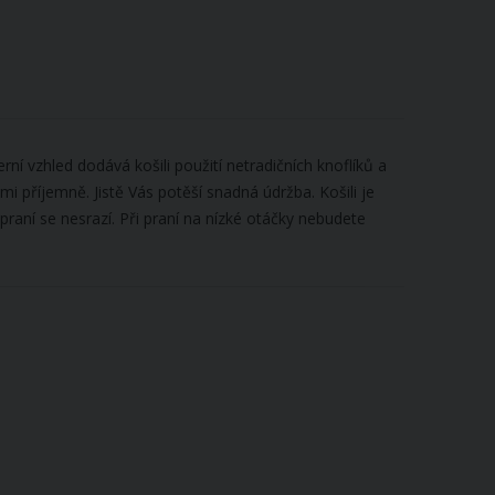
í vzhled dodává košili použití netradičních knoflíků a
lmi příjemně. Jistě Vás potěší snadná údržba. Košili je
raní se nesrazí. Při praní na nízké otáčky nebudete