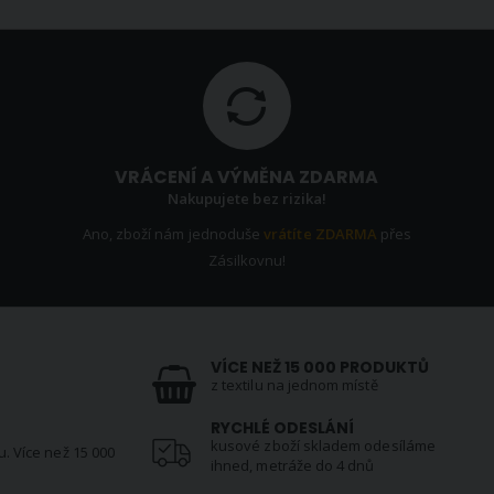
VRÁCENÍ A VÝMĚNA ZDARMA
Nakupujete bez rizika!
Ano, zboží nám jednoduše
vrátíte ZDARMA
přes
Zásilkovnu!
VÍCE NEŽ 15 000 PRODUKTŮ
z textilu na jednom místě
RYCHLÉ ODESLÁNÍ
kusové zboží skladem odesíláme
u. Více než 15 000
ihned, metráže do 4 dnů