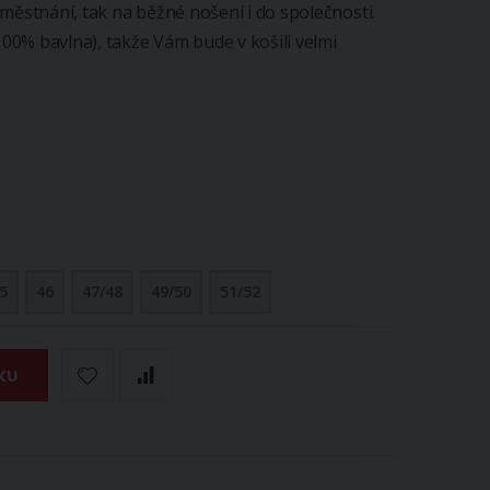
městnání, tak na běžné nošení i do společnosti.
100% bavlna), takže Vám bude v košili velmi
5
46
47/48
49/50
51/52
KU