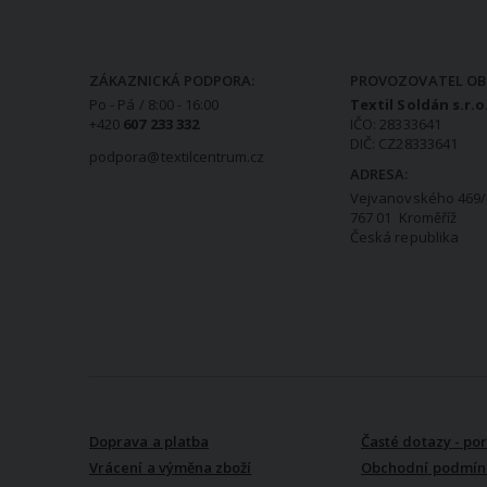
KONTAKTNÍ INFORMACE
ZÁKAZNICKÁ PODPORA:
PROVOZOVATEL OB
Po - Pá / 8:00 - 16:00
Textil Soldán s.r.o
+420
607 233 332
IČO: 28333641
DIČ: CZ28333641
podpora@textilcentrum.cz
ADRESA:
Vejvanovského 469/
767 01 Kroměříž
Česká republika
VŠE O NÁKUPU
Doprava a platba
Časté dotazy - po
Vrácení a výměna zboží
Obchodní podmín