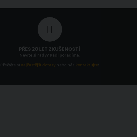
PŘES 20 LET ZKUŠENOSTÍ
Nevíte si rady? Rádi poradíme.
Přečtěte si
nejčastější dotazy
nebo nás
kontaktujte
!