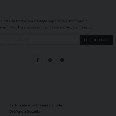
EWSLETTER
ihlaste se k odběru a získtejte nejčerstvější informace o
evách, akcích a speciálních nabídkách na TextilCentrum.cz.
CHCI ODEBÍRAT
LEDUJTE NÁS
Certifikáty a prohlášení o shodě
Ověřeno zákazníky