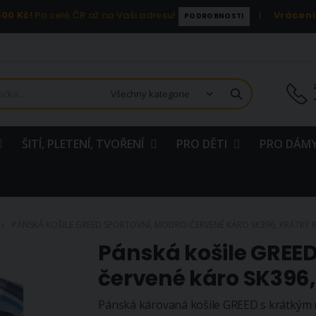
00 Kč!
Po celé ČR až na Vaši adresu!
|
Vrácení
PODROBNOSTI
ŠITÍ, PLETENÍ, TVOŘENÍ
PRO DĚTI
PRO DÁMY
PÁNSKÁ KOŠILE GREED SPORTOVNÍ, MODRO-ČERVENÉ KÁRO SK396, KRÁTKÝ 
Pánská košile GREED
červené káro SK396,
Pánská károvaná košile GREED s krátkým 