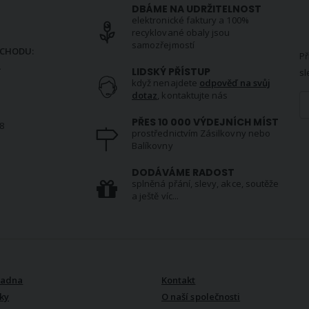
DBÁME NA UDRŽITELNOST
elektronické faktury a 100%
N
recyklované obaly jsou
samozřejmostí
CHODU:
Př
.
LIDSKÝ PŘÍSTUP
sl
když nenajdete
odpověď na svůj
dotaz
, kontaktujte nás
PŘES 10 000 VÝDEJNÍCH MÍST
8
prostřednictvím Zásilkovny nebo
Balíkovny
S
DODÁVÁME RADOST
splněná přání, slevy, akce, soutěže
a ještě víc...
VŠE O NÁS
radna
Kontakt
ky
O naší společnosti