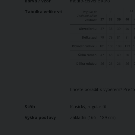
Barva / vzor
modro-červené káro
Tabulka velikostí
Chcete poradit s výběrem? Přečt
Střih
Klasický, regular fit
Výška postavy
Základní (166 - 189 cm)