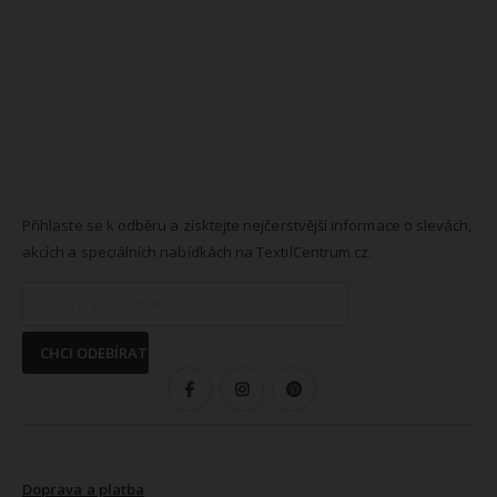
NEWSLETTER
Přihlaste se k odběru a získtejte nejčerstvější informace o slevách,
akcích a speciálních nabídkách na TextilCentrum.cz.
CHCI ODEBÍRAT
SLEDUJTE NÁS
VŠE O NÁKUPU
Doprava a platba