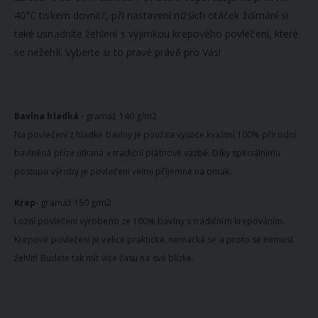
40°C tiskem dovnitř, při nastavení nižších otáček ždímání si
také usnadníte žehlení s výjimkou krepového povlečení, které
se nežehlí. Vyberte si to pravé právě pro Vás!
Bavlna hladká
- gramáž 140 g/m2
Na povlečení z hladké bavlny je použita vysoce kvalitní 100% přírodní
bavlněná příze utkaná v tradiční plátnové vazbě. Díky speciálnímu
postupu výroby je povlečení velmi příjemné na omak.
Krep
- gramáž 150 g/m2
Ložní povlečení vyrobeno ze 100% bavlny s tradičním krepováním.
Krepové povlečení je velice praktické, nemačká se a proto se nemusí
žehlit! Budete tak mít více času na své blízké.