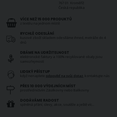
767 01 Kroměříž
Česká republika
VÍCE NEŽ 15 000 PRODUKTŮ
z textilu na jednom místě
RYCHLÉ ODESLÁNÍ
kusové zboží skladem odesíláme ihned, metráže do 4
dnů
DBÁME NA UDRŽITELNOST
elektronické faktury a 100% recyklované obaly jsou
samozřejmostí
LIDSKÝ PŘÍSTUP
když nenajdete
odpověď na svůj dotaz
, kontaktujte nás
PŘES 10 000 VÝDEJNÍCH MÍST
prostřednictvím Zásilkovny nebo Balíkovny
DODÁVÁME RADOST
splněná přání, slevy, akce, soutěže a ještě víc...