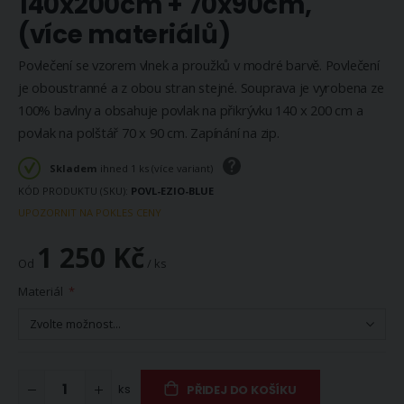
140x200cm + 70x90cm,
(více materiálů)
Povlečení se vzorem vlnek a proužků v modré barvě. Povlečení
je oboustranné a z obou stran stejné. Souprava je vyrobena ze
100% bavlny a obsahuje povlak na přikrývku 140 x 200 cm a
povlak na polštář 70 x 90 cm. Zapínání na zip.
Skladem
ihned 1 ks (více variant)
KÓD PRODUKTU (SKU)
POVL-EZIO-BLUE
UPOZORNIT NA POKLES CENY
1 250 Kč
Od
/ ks
Materiál
ks
PŘIDEJ DO KOŠÍKU