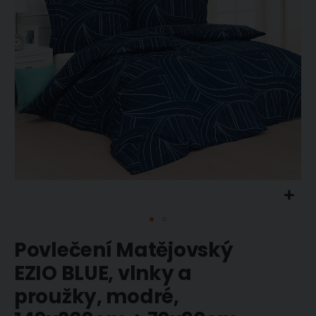
obrázky
Přeskočit
Povlečení Matějovský
na
začátek
EZIO BLUE, vlnky a
galerie
proužky, modré,
s
obrázky