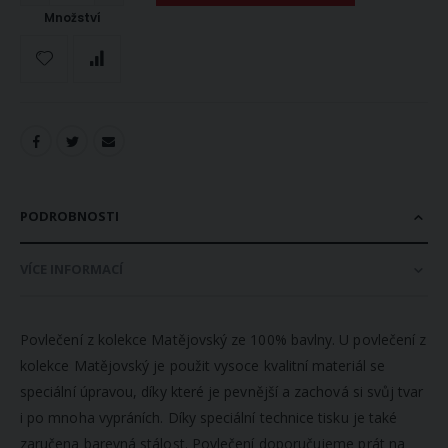
Množství
PODROBNOSTI
VÍCE INFORMACÍ
Povlečení z kolekce Matějovský ze 100% bavlny. U povlečení z
kolekce Matějovský je použit vysoce kvalitní materiál se
speciální úpravou, díky které je pevnější a zachová si svůj tvar
i po mnoha vypráních. Díky speciální technice tisku je také
zaručena barevná stálost. Povlečení doporučujeme prát na