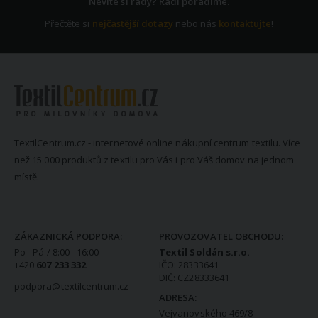
Nevíte si rady? Rádi poradíme.
Přečtěte si
nejčastější dotazy
nebo nás
kontaktujte
!
TextilCentrum.cz - internetové online nákupní centrum textilu. Více
než 15 000 produktů z textilu pro Vás i pro Váš domov na jednom
místě.
KONTAKTNÍ INFORMACE
ZÁKAZNICKÁ PODPORA:
PROVOZOVATEL OBCHODU:
Po - Pá / 8:00 - 16:00
Textil Soldán s.r.o.
+420
607 233 332
IČO: 28333641
DIČ: CZ28333641
podpora@textilcentrum.cz
ADRESA:
Vejvanovského 469/8