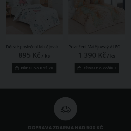
Dětské povlečení Matějovský SWEET PONNY, bílé, bavlna hladká, 140x200cm + 70x90cm
Povlečení Matějovský ALFONS MUCHA WINTER, světle béžové, bavlna hladká digitál, 140x200cm + 70x90cm
895 Kč
1 390 Kč
/ ks
/ ks
PŘIDEJ DO KOŠÍKU
PŘIDEJ DO KOŠÍKU
DOPRAVA ZDARMA NAD 500 KČ