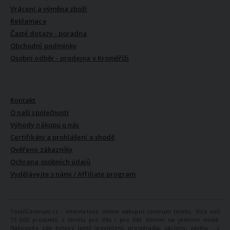
Vrácení a výměna zboží
Reklamace
Časté dotazy - poradna
Obchodní podmínky
Osobní odběr - prodejna v Kroměříži
VŠE O NÁS
Kontakt
O naší společnosti
Výhody nákupu u nás
Certifikáty a prohlášení o shodě
Ověřeno zákazníky
Ochrana osobních údajů
Vydělávejte s námi / Affiliate program
TextilCentrum.cz - internetové online nákupní centrum textilu. Více než
15 000 produktů z textilu pro Vás i pro Váš domov na jednom místě.
Nakoupíte zde bytový textil (povlečení, prostěradla, záclony, závěsy ...),