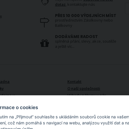
dotaz
, kontaktujte nás
PŘES 10 000 VÝDEJNÍCH MÍST
8
prostřednictvím Zásilkovny nebo
Balíkovny
S
DODÁVÁME RADOST
splněná přání, slevy, akce, soutěže
a ještě víc...
VŠE O NÁS
radna
Kontakt
ky
O naší společnosti
odejna v
Výhody nákupu u nás
ormace o cookies
nutím na „Přijmout“ souhlasíte s ukládáním souborů cookie na vaše
zení, což nám pomáhá s navigací na webu, analýzou využití dat a n
etingovým úsilím.