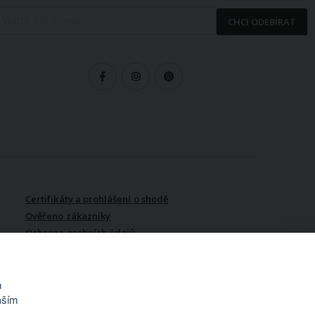
CHCI ODEBÍRAT
LEDUJTE NÁS
Certifikáty a prohlášení o shodě
Ověřeno zákazníky
Ochrana osobních údajů
Vydělávejte s námi / Affiliate
program
m
aším