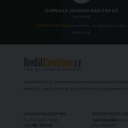
DOPRAVA ZDARMA NAD 500 KČ
Jen u nás!
DOPRAVA ZDARMA
na adresu, do Zásilkovny nebo
Balíkovny!
TextilCentrum.cz - internetové online nákupní centrum textil
produktů z textilu pro Vás i pro Váš domov na jednom místě.
KONTAKTNÍ INFORMACE
ZÁKAZNICKÁ PODPORA:
PROVOZOVATEL OB
Po - Pá / 8:00 - 16:00
Textil Soldán s.r.o
+420
607 233 332
IČO: 28333641