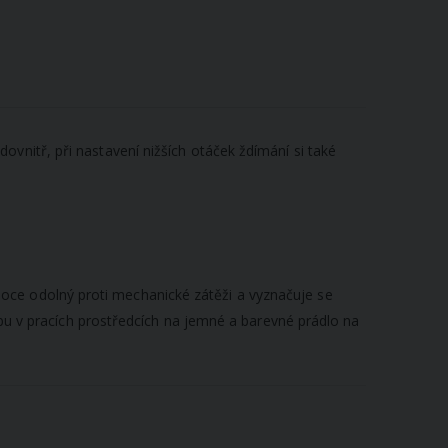
vnitř, při nastavení nižších otáček ždímání si také
oce odolný proti mechanické zátěži a vyznačuje se
ubu v pracích prostředcích na jemné a barevné prádlo na