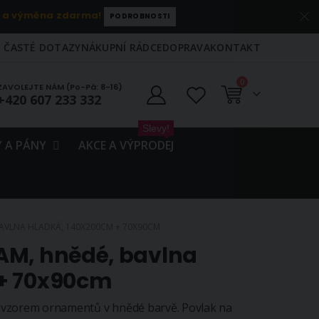
 a výměna zdarma!
PODROBNOSTI
ČASTÉ DOTAZY
NÁKUPNÍ RÁDCE
DOPRAVA
KONTAKT
položky
0
ZAVOLEJTE NÁM (Po-Pá: 8-16)
+420 607 233 332
Košík
Slevy!
 A PÁNY
AKCE A VÝPRODEJ
BAVLNA HLADKÁ, 140X200CM + 70X90CM
AM, hnědé, bavlna
 + 70x90cm
 vzorem ornamentů v hnědé barvě. Povlak na