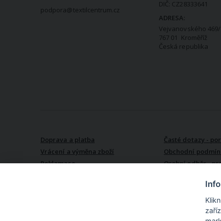
DIČ: CZ28333641
podpora@textilcentrum.cz
ADRESA:
Vejvanovského 469/
767 01 Kroměříž
Česká republika
VŠE O NÁKUPU
Doprava a platba
Časté dotazy - po
Vrácení a výměna zboží
Obchodní podmín
Reklamace
Osobní odběr - pr
Kroměříži
Inf
Klik
zaří
mark