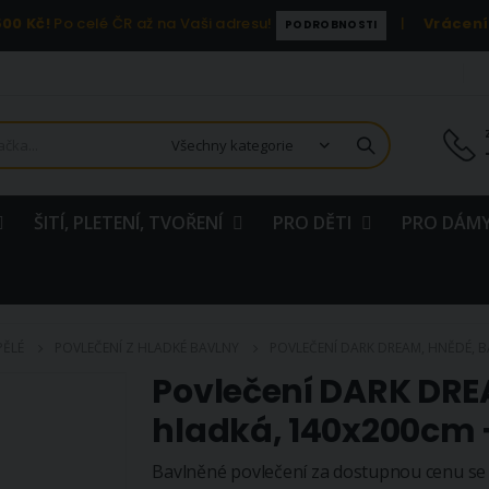
00 Kč!
Po celé ČR až na Vaši adresu!
|
Vrácení
PODROBNOSTI
ŠITÍ, PLETENÍ, TVOŘENÍ
PRO DĚTI
PRO DÁMY
PĚLÉ
POVLEČENÍ Z HLADKÉ BAVLNY
POVLEČENÍ DARK DREAM, HNĚDÉ, 
Povlečení DARK DRE
hladká, 140x200cm
Bavlněné povlečení za dostupnou cenu se