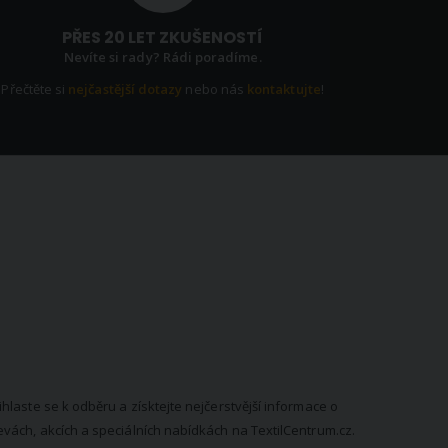
PŘES 20 LET ZKUŠENOSTÍ
Nevíte si rady? Rádi poradíme.
Přečtěte si
nejčastější dotazy
nebo nás
kontaktujte
!
EWSLETTER
ihlaste se k odběru a získtejte nejčerstvější informace o
evách, akcích a speciálních nabídkách na TextilCentrum.cz.