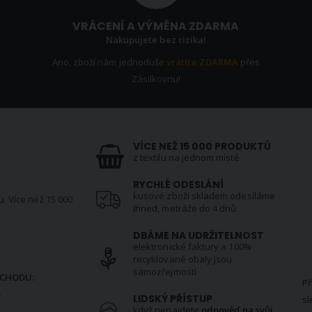
VRÁCENÍ A VÝMĚNA ZDARMA
Nakupujete bez rizika!
Ano, zboží nám jednoduše
vrátíte ZDARMA
přes
Zásilkovnu!
VÍCE NEŽ 15 000 PRODUKTŮ
z textilu na jednom místě
RYCHLÉ ODESLÁNÍ
kusové zboží skladem odesíláme
u. Více než 15 000
ihned, metráže do 4 dnů
DBÁME NA UDRŽITELNOST
elektronické faktury a 100%
N
recyklované obaly jsou
samozřejmostí
CHODU:
Př
.
LIDSKÝ PŘÍSTUP
sl
když nenajdete
odpověď na svůj