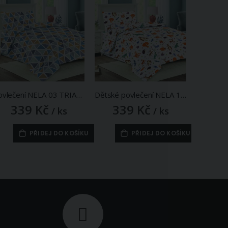
Povlečení NELA 03 TRIANGULO, modro-okrové trojúhelníky, bavlna hladká, 140x200cm + 70x90cm
Dětské povlečení NELA 11 LESANKA, lesní zvířátka na bílé, bavlna hladká, 140x200cm + 70x90cm
339 Kč
339 Kč
33
/ ks
/ ks
PŘIDEJ DO KOŠÍKU
PŘIDEJ DO KOŠÍKU