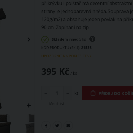
přikrývku i polštář má decentní abstraktn
strany je jednobarevná hnědá. Souprava j
120g/m2) a obsahuje jeden povlak na přikr
90 cm. Zapínání na zip.
Skladem
ihned 5 ks
KÓD PRODUKTU (SKU)
21538
UPOZORNIT NA POKLES CENY
395 Kč
/ ks
ks
PŘIDEJ DO KOŠÍ
Množství