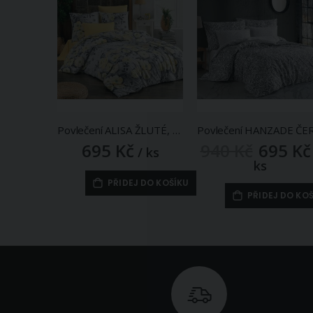
Povlečení ALISA ŽLUTÉ, květy, bavlna hladká, 140x200cm + 70x90cm
695 Kč
940 Kč
695 Kč
Zlevněná
/ ks
/
akční
ks
cena
PŘIDEJ DO KOŠÍKU
PŘIDEJ DO KO