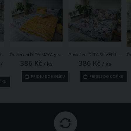
Povlečení HANZADE ČERNÉ, ornamenty, bavlna hladká, 140x200cm + 70x90cm
Povlečení DITA MAYA geometrické vzory, žluté, 3 dílné, bavlna hladká, 140x200cm + 70x90cm + 40x40cm
Povlečení DITA SILVER LEAFS listy na šedé, 3 dílné, bavlna hladká, 140x200cm + 70x90cm + 40x40cm
386 Kč
386 Kč
/
/ ks
/ ks
PŘIDEJ DO KOŠÍKU
PŘIDEJ DO KOŠÍKU
ŠÍKU