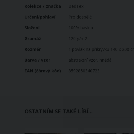
informací
Kolekce / značka
BedTex
Určení/pohlaví
Pro dospělé
Složení
100% bavlna
Gramáž
120 g/m2
Rozměr
1 povlak na přikrývku 140 x 200 c
Barva / vzor
abstraktní vzor, hnědá
EAN (čárový kód)
8592850340723
OSTATNÍM SE TAKÉ LÍBÍ...