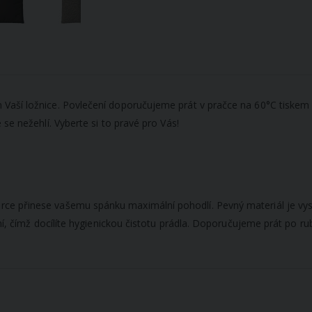
aší ložnice. Povlečení doporučujeme prát v pračce na 60°C tiskem do
se nežehlí. Vyberte si to pravé pro Vás!
rce přinese vašemu spánku maximální pohodlí. Pevný materiál je vys
ení, čímž docílíte hygienickou čistotu prádla. Doporučujeme prát po r