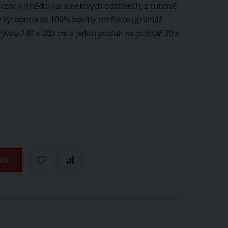
í vzor v hnědo-karamelových odstínech, z rubové
e vyrobena ze 100% bavlny renforce (gramáž
ývku 140 x 200 cm a jeden povlak na polštář 70 x
KU