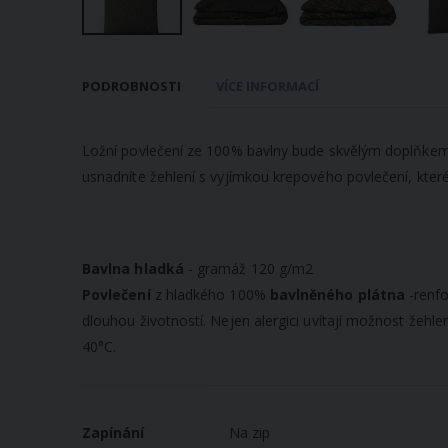
Přeskočit
na
PODROBNOSTI
VÍCE INFORMACÍ
začátek
galerie
s
Ložní povlečení ze 100% bavlny bude skvělým doplňkem V
obrázky
usnadníte žehlení s vyjímkou krepového povlečení, které 
Bavlna hladká
- gramáž 120 g/m2
Povlečení
z hladkého 100%
bavlněného plátna
-renfo
dlouhou životností. Nejen alergici uvítají možnost žehl
40°C.
Více
Zapínání
Na zip