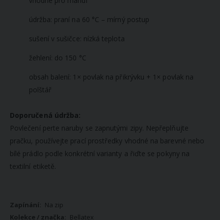
vhodné pro mandl
údržba: praní na 60 °C – mírný postup
sušení v sušičce: nízká teplota
žehlení: do 150 °C
obsah balení: 1× povlak na přikrývku + 1× povlak na
polštář
Doporučená údržba:
Povlečení perte naruby se zapnutými zipy. Nepřeplňujte
pračku, používejte prací prostředky vhodné na barevné nebo
bílé prádlo podle konkrétní varianty a řiďte se pokyny na
textilní etiketě.
Více
Na zip
informací
Bellatex