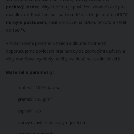
peckový jezdec
, díky kterému je povlečení vhodné také pro
mandlování. Povlečení se snadno udržuje, lze jej prát na
60 °C
mírným postupem
, sušit v sušičce na nízkou teplotu a žehlit
do
150 °C
.
Pro zachování pěkného vzhledu a dlouhé životnosti
doporučujeme povlečení prát naruby se zapnutými uzávěry a
vždy dodržovat symboly údržby uvedené na textilní etiketě.
Materiál a parametry:
materiál: 100% bavlna
gramáž: 135 g/m²
zapínání: zip
zipový uzávěr s peckovým jezdcem