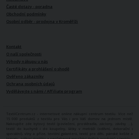
Časté dotazy - poradna
Obchodní podmínky
Osobní odběr - prodejna v Kroměříži
VŠE O NÁS
Kontakt
O naší společnosti
Výhody nákupu u nás
Certifikáty a prohlášení o shodě
Ověřeno zákazníky
Ochrana osobních údajů
Vydělávejte s námi / Affiliate program
TextilCentrum.cz - internetové online nákupní centrum textilu. Více než
15 000 produktů z textilu pro Vás i pro Váš domov na jednom místě.
Nakoupíte zde bytový textil (povlečení, prostěradla, záclony, závěsy ...),
textil do kuchyně i do koupelny, látky v metráži (oděvní, dekorační i
speciální), vlny a příze, textilní galanterii, textil pro děti, pánské košile a
kravaty, oděvní doplňky a nepřeberné množství dalších produktů z textilu.