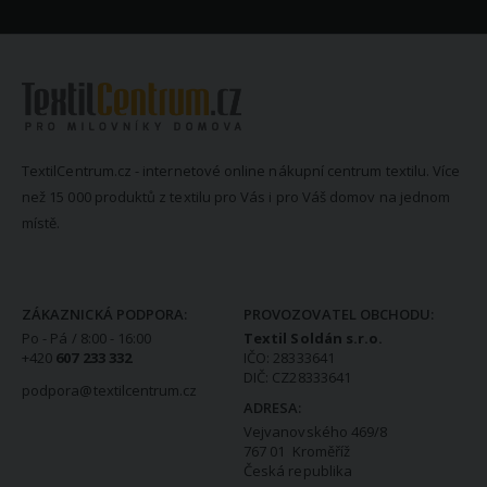
TextilCentrum.cz - internetové online nákupní centrum textilu. Více
než 15 000 produktů z textilu pro Vás i pro Váš domov na jednom
místě.
KONTAKTNÍ INFORMACE
ZÁKAZNICKÁ PODPORA:
PROVOZOVATEL OBCHODU:
Po - Pá / 8:00 - 16:00
Textil Soldán s.r.o.
+420
607 233 332
IČO: 28333641
DIČ: CZ28333641
podpora@textilcentrum.cz
ADRESA:
Vejvanovského 469/8
767 01 Kroměříž
Česká republika