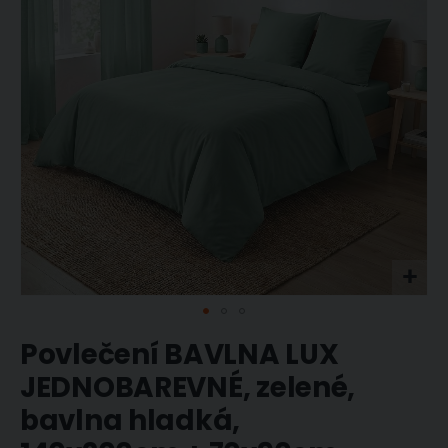
obrázky
Přeskočit
Povlečení BAVLNA LUX
na
začátek
JEDNOBAREVNÉ, zelené,
galerie
bavlna hladká,
s
obrázky