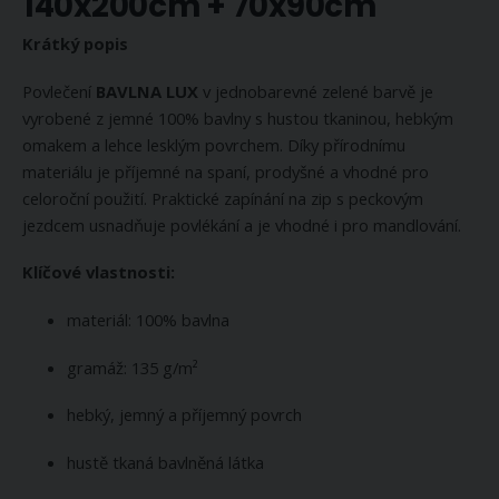
140x200cm + 70x90cm
Krátký popis
Povlečení
BAVLNA LUX
v jednobarevné zelené barvě je
vyrobené z jemné 100% bavlny s hustou tkaninou, hebkým
omakem a lehce lesklým povrchem. Díky přírodnímu
materiálu je příjemné na spaní, prodyšné a vhodné pro
celoroční použití. Praktické zapínání na zip s peckovým
jezdcem usnadňuje povlékání a je vhodné i pro mandlování.
Klíčové vlastnosti:
materiál: 100% bavlna
gramáž: 135 g/m²
hebký, jemný a příjemný povrch
hustě tkaná bavlněná látka