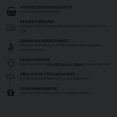
VÍCE NEŽ 15 000 PRODUKTŮ
z textilu na jednom místě
RYCHLÉ ODESLÁNÍ
kusové zboží skladem odesíláme ihned, metráže do 4
dnů
DBÁME NA UDRŽITELNOST
elektronické faktury a 100% recyklované obaly jsou
samozřejmostí
LIDSKÝ PŘÍSTUP
když nenajdete
odpověď na svůj dotaz
, kontaktujte nás
PŘES 10 000 VÝDEJNÍCH MÍST
prostřednictvím Zásilkovny nebo Balíkovny
DODÁVÁME RADOST
splněná přání, slevy, akce, soutěže a ještě víc...