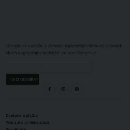
NEWSLETTER
Přihlaste se k odběru a získtejte nejčerstvější informace o slevách,
akcích a speciálních nabídkách na TextilCentrum.cz.
CHCI ODEBÍRAT
SLEDUJTE NÁS
VŠE O NÁKUPU
Doprava a platba
Vrácení a výměna zboží
Reklamace