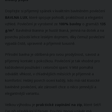
Dopřejte si příjemný spánek v kvalitním bavlněném povlečení
BAVLNA LUX
, které spojuje pohodlí, praktičnost a elegantní
vzhled. Povlečení je vyrobené ze
100% bavlny
o gramáži
135
g/m²
. Bavlněná tkanina je hustě tkaná, jemná na dotek a na
povrchu působí lehce lesklým dojmem, díky čemuž povlečení
vypadá čistě, upraveně a příjemně luxusně.
Přírodní bavlna je oblíbená pro svou prodyšnost, savost a
příjemný kontakt s pokožkou. Povlečení je tak vhodné pro
každodenní používání i celoroční spaní. V létě pomáhá
odvádět vlhkost, v chladnějších měsících je příjemné a
komfortní. Hebký povrch ocení každý, kdo má rád klasické
bavlněné povlečení, ale zároveň chce o něco jemnější a
elegantnější variantu.
Velkou výhodou je
praktické zapínání na zip
, které šetří
čas při převlékání lůžkovin. Použitý zipový uzávěr má