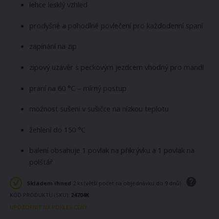
lehce lesklý vzhled
prodyšné a pohodlné povlečení pro každodenní spaní
zapínání na zip
zipový uzávěr s peckovým jezdcem vhodný pro mandl
praní na 60 °C – mírný postup
možnost sušení v sušičce na nízkou teplotu
žehlení do 150 °C
balení obsahuje 1 povlak na přikrývku a 1 povlak na
polštář
Skladem ihned
2 ks (větší počet na objednávku do 9 dnů)
KÓD PRODUKTU (SKU)
24704K
UPOZORNIT NA POKLES CENY