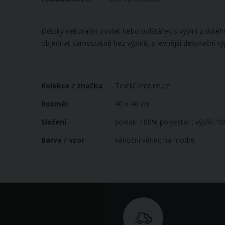
galerie
s
obrázky
Dětský dekorační povlak nebo polštářek s výplní z duté
objednat samostatně bez výplně, s levnější dekorační vý
Více
Kolekce / značka
TextilCentrum.cz
informací
Rozměr
40 x 40 cm
Složení
povlak: 100% polyester ; výplň: 1
Barva / vzor
vánoční věnec na modré