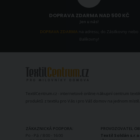
DOPRAVA ZDARMA NAD 500 KČ
Jen u nás!
DOPRAVA ZDARMA
na adresu, do Zásilkovny nebo
Balíkovny!
TextilCentrum.cz - internetové online nákupní centrum textil
produktů z textilu pro Vás i pro Váš domov na jednom místě.
KONTAKTNÍ INFORMACE
ZÁKAZNICKÁ PODPORA:
PROVOZOVATEL OB
Po - Pá / 8:00 - 16:00
Textil Soldán s.r.o