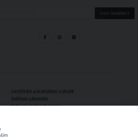
CHCI ODEBÍRAT
LEDUJTE NÁS
Certifikáty a prohlášení o shodě
Ověřeno zákazníky
Ochrana osobních údajů
Vydělávejte s námi / Affiliate
program
m
aším