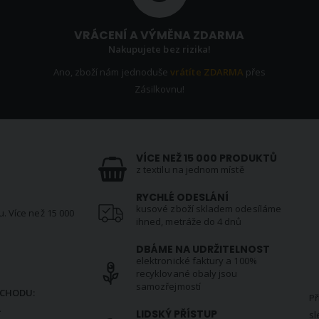
VRÁCENÍ A VÝMĚNA ZDARMA
Nakupujete bez rizika!
Ano, zboží nám jednoduše
vrátíte ZDARMA
přes
Zásilkovnu!
VÍCE NEŽ 15 000 PRODUKTŮ
z textilu na jednom místě
RYCHLÉ ODESLÁNÍ
kusové zboží skladem odesíláme
u. Více než 15 000
ihned, metráže do 4 dnů
DBÁME NA UDRŽITELNOST
elektronické faktury a 100%
N
recyklované obaly jsou
samozřejmostí
CHODU:
Př
.
LIDSKÝ PŘÍSTUP
sl