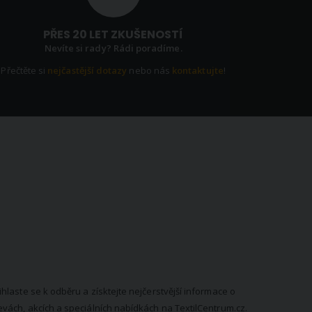
PŘES 20 LET ZKUŠENOSTÍ
Nevíte si rady? Rádi poradíme.
Přečtěte si
nejčastější dotazy
nebo nás
kontaktujte
!
EWSLETTER
ihlaste se k odběru a získtejte nejčerstvější informace o
evách, akcích a speciálních nabídkách na TextilCentrum.cz.