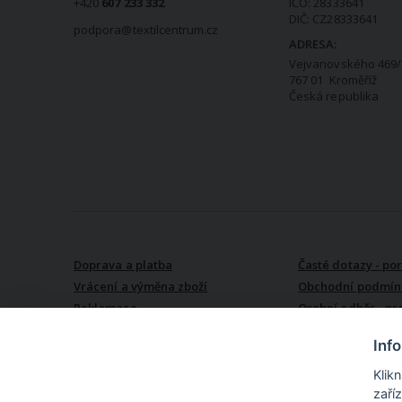
+420
607 233 332
IČO: 28333641
DIČ: CZ28333641
podpora@textilcentrum.cz
ADRESA:
Vejvanovského 469/
767 01 Kroměříž
Česká republika
VŠE O NÁKUPU
Doprava a platba
Časté dotazy - po
Vrácení a výměna zboží
Obchodní podmín
Reklamace
Osobní odběr - pr
Kroměříži
Inf
Klik
zaří