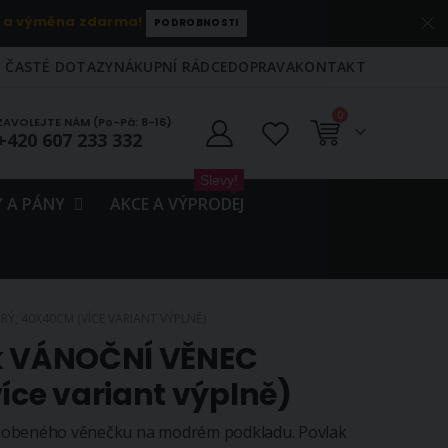
 a výměna zdarma!
PODROBNOSTI
ČASTÉ DOTAZY
NÁKUPNÍ RÁDCE
DOPRAVA
KONTAKT
položky
0
ZAVOLEJTE NÁM (Po-Pá: 8-16)
+420 607 233 332
Košík
Slevy!
 A PÁNY
AKCE A VÝPRODEJ
Ý, 40X40CM (VÍCE VARIANT VÝPLNĚ)
ek VÁNOČNÍ VĚNEC
ce variant výplně)
zdobeného věnečku na modrém podkladu. Povlak