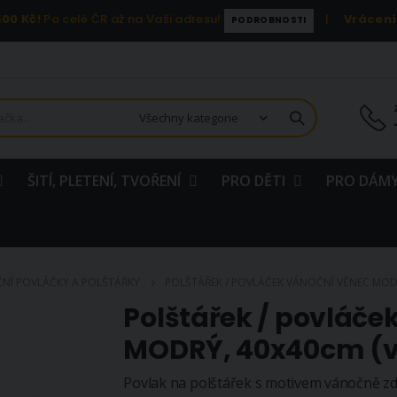
00 Kč!
Po celé ČR až na Vaši adresu!
|
Vrácení
PODROBNOSTI
ŠITÍ, PLETENÍ, TVOŘENÍ
PRO DĚTI
PRO DÁMY
NÍ POVLÁČKY A POLŠTÁŘKY
POLŠTÁŘEK / POVLÁČEK VÁNOČNÍ VĚNEC MODR
Polštářek / povláč
MODRÝ, 40x40cm (ví
Povlak na polštářek s motivem vánočně 