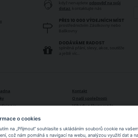
když nenajdete
odpověď na svůj
dotaz
, kontaktujte nás
PŘES 10 000 VÝDEJNÍCH MÍST
8
prostřednictvím Zásilkovny nebo
Balíkovny
S
DODÁVÁME RADOST
splněná přání, slevy, akce, soutěže
a ještě víc...
VŠE O NÁS
radna
Kontakt
ky
O naší společnosti
odejna v
Výhody nákupu u nás
ormace o cookies
nutím na „Přijmout“ souhlasíte s ukládáním souborů cookie na vaše
zení, což nám pomáhá s navigací na webu, analýzou využití dat a n