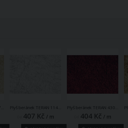
Plyš beránek TERAN 207, smetanový, šíře 150cm (metráž)
Plyš beránek TERAN 114, bílý, šíře 150cm (metráž)
Plyš beránek TERAN 430, bordó, šíře 150cm (metráž)
407 Kč
404 Kč
/ m
/ m
Od
Od