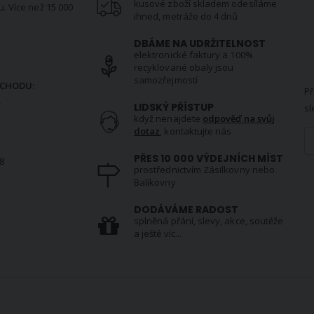
kusové zboží skladem odesíláme
u. Více než 15 000
ihned, metráže do 4 dnů
DBÁME NA UDRŽITELNOST
elektronické faktury a 100%
N
recyklované obaly jsou
samozřejmostí
CHODU:
Př
.
LIDSKÝ PŘÍSTUP
sl
když nenajdete
odpověď na svůj
dotaz
, kontaktujte nás
PŘES 10 000 VÝDEJNÍCH MÍST
8
prostřednictvím Zásilkovny nebo
Balíkovny
S
DODÁVÁME RADOST
splněná přání, slevy, akce, soutěže
a ještě víc...
VŠE O NÁS