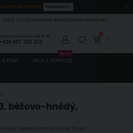
 a výměna zdarma!
PODROBNOSTI
ČASTÉ DOTAZY
NÁKUPNÍ RÁDCE
DOPRAVA
KONTAKT
položky
0
ZAVOLEJTE NÁM (Po-Pá: 8-16)
+420 607 233 332
Košík
Slevy!
 A PÁNY
AKCE A VÝPRODEJ
Ž)
 3, béžovo-hnědý,
nědým vlasem v metráži o šířce 150 cm.