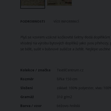
Přeskočit
na
PODROBNOSTI
VÍCE INFORMACÍ
začátek
galerie
s
Plyš se vzorem vzácné kočkovité šelmy dodá doplňkům a 
obrázky
vhodný na výrobu bytových doplňků jako jsou přehozy, p
se bělit, sušit v bubnové sušičce a žehlit. Nejlépe uschn
Více
Kolekce / značka
TextilCentrum.cz
informací
Rozměr
šířka 150 cm
Složení
základ: 100% polyester, vlas: 100
Gramáž
310 g/m2
Barva / vzor
béžovo-hnědá