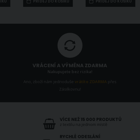
ŠÍKU
PŘIDEJ DO KOŠÍKU
PŘIDEJ DO KOŠÍKU
VRÁCENÍ A VÝMĚNA ZDARMA
Nakupujete bez rizika!
Ano, zboží nám jednoduše
vrátíte ZDARMA
přes
Zásilkovnu!
VÍCE NEŽ 15 000 PRODUKTŮ
z textilu na jednom místě
RYCHLÉ ODESLÁNÍ