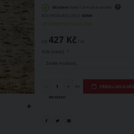
Skladem
ihned 1.6 m (více variant)
KÓD PRODUKTU (SKU)
05969
UPOZORNIT NA POKLES CENY
427 Kč
Od
/ m
Role (návin)
m
PŘIDEJ DO KOŠ
Množství