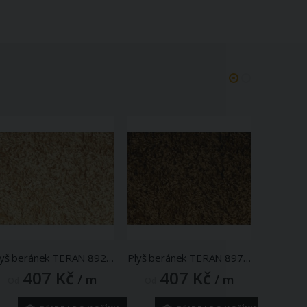
Plyš beránek TERAN 892, béžový, šíře 150cm (metráž)
Plyš beránek TERAN 897, světle hnědý, šíře 150cm (metráž)
407 Kč
407 Kč
4
/ m
/ m
Od
Od
Od