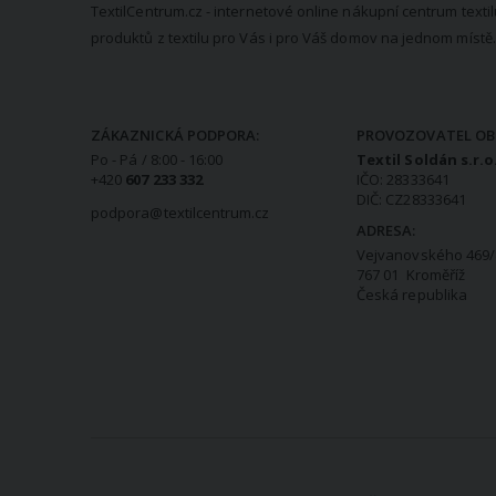
TextilCentrum.cz - internetové online nákupní centrum textil
produktů z textilu pro Vás i pro Váš domov na jednom místě.
KONTAKTNÍ INFORMACE
ZÁKAZNICKÁ PODPORA:
PROVOZOVATEL OB
Po - Pá / 8:00 - 16:00
Textil Soldán s.r.o
+420
607 233 332
IČO: 28333641
DIČ: CZ28333641
podpora@textilcentrum.cz
ADRESA:
Vejvanovského 469/
767 01 Kroměříž
Česká republika
VŠE O NÁKUPU