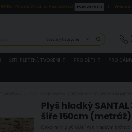
00 Kč!
Po celé ČR až na Vaši adresu!
|
Vrácení
PODROBNOSTI
ŠITÍ, PLETENÍ, TVOŘENÍ
PRO DĚTI
PRO DÁMY
ŠE, KOŽEŠINY
PLYŠ HLADKÝ SANTAL 3, BÉŽOVO-HNĚDÝ, ŠÍŘE 150CM (METRÁ
Plyš hladký SANTAL
šíře 150cm (metráž)
Dekorační plyš SANTALs hladkým béžovo-h