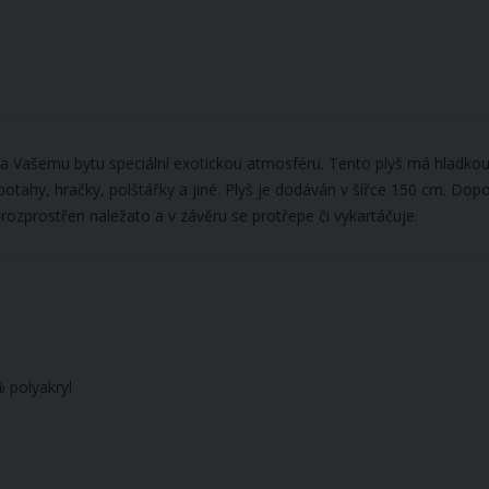
Vašemu bytu speciální exotickou atmosféru. Tento plyš má hladkou a
otahy, hračky, polštářky a jiné. Plyš je dodáván v šířce 150 cm. D
e rozprostřen naležato a v závěru se protřepe či vykartáčuje.
% polyakryl