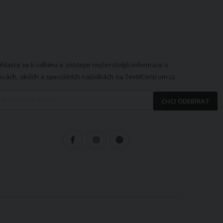
EWSLETTER
ihlaste se k odběru a získtejte nejčerstvější informace o
evách, akcích a speciálních nabídkách na TextilCentrum.cz.
CHCI ODEBÍRAT
LEDUJTE NÁS