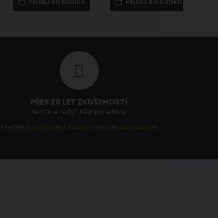
PŘIDEJ DO KOŠÍKU
PŘIDEJ DO KOŠÍKU
PŘES 20 LET ZKUŠENOSTÍ
Nevíte si rady? Rádi poradíme.
Přečtěte si
nejčastější dotazy
nebo nás
kontaktujte
!