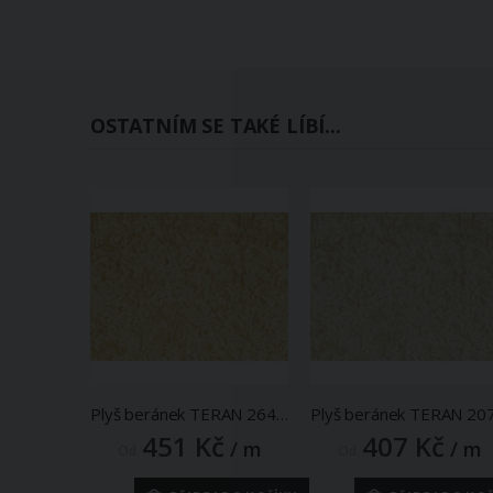
OSTATNÍM SE TAKÉ LÍBÍ...
Plyš beránek TERAN 264, světle béžový, šíře 150cm (metráž)
451 Kč
407 Kč
/ m
/ m
Od
Od