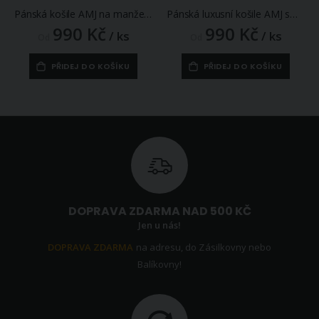
Pánská košile AMJ na manžetové knoflíčky, bílá JDA018MK, dlouhý rukáv
Pánská luxusní košile AMJ smetanová JDA016SKL, dlouhý rukáv, zdobený límec
990 Kč
990 Kč
/ ks
/ ks
Od
Od
PŘIDEJ DO KOŠÍKU
PŘIDEJ DO KOŠÍKU
DOPRAVA ZDARMA NAD 500 KČ
Jen u nás!
DOPRAVA ZDARMA
na adresu, do Zásilkovny nebo
Balíkovny!