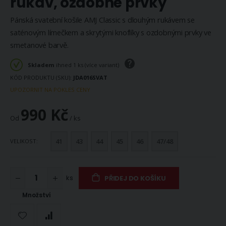
rukáv, ozdobné prvky
Pánská svatební košile AMJ Classic s dlouhým rukávem se
saténovým límečkem a skrytými knoflíky s ozdobnými prvky ve
smetanové barvě.
Skladem
ihned 1 ks (více variant)
KÓD PRODUKTU (SKU)
JDA016SVAT
UPOZORNIT NA POKLES CENY
990 Kč
Od
/ ks
41
43
44
45
46
47/48
VELIKOST
ks
PŘIDEJ DO KOŠÍKU
Množství