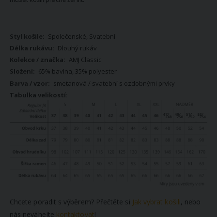
Více
Společenské, Svatební
informací
Dlouhý rukáv
AMJ Classic
65% bavlna, 35% polyester
smetanová / svatební s ozdobnými prvky
Chcete poradit s výběrem? Přečtěte si
Jak vybrat košili
, nebo
nás neváhejte
kontaktovat
!