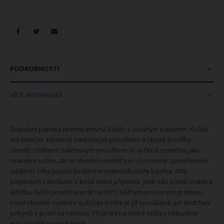
PODROBNOSTI
VÍCE INFORMACÍ
Svatební pánská jednobarevná košile s dlouhým rukávem. Košile
má límeček zdobený saténovým proužkem a skryté knoflíky,
rovněž zdobené saténovým proužkem. Je určená zejména jako
svatební košile, ale je vhodná rovněž pro významné společenské
události. Díky použití kvalitního materiálu (60% bavlna, 40%
polyester) Vám bude v košili velmi příjemně. Jistě Vás potěší snadná
údržba. Košili je možné prát na 40°C běžným pracím programem
(není vhodné sušení v sušičce). Košile je již vysrážená, při dodržení
pokynů k praní se nesrazí. Při praní na nízké otáčky nebudete
muset košili pracně žehlit.