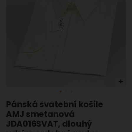
obrázky
Přeskočit
Pánská svatební košile
na
začátek
AMJ smetanová
galerie
JDA016SVAT, dlouhý
s
obrázky