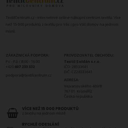
TextilCentrum.cz - internetové online nákupní centrum textilu. Více
než 15 000 produktů z textilu pro Vás i pro Váš domov na jednom
místě.
KONTAKTNÍ INFORMACE
ZÁKAZNICKÁ PODPORA:
PROVOZOVATEL OBCHODU:
Po - Pá / 8:00 - 16:00
Textil Soldán s.r.o.
+420
607 233 332
IČO: 28333641
DIČ: CZ28333641
podpora@textilcentrum.cz
ADRESA:
Vejvanovského 469/8
767 01 Kroměříž
Česká republika
VÍCE NEŽ 15 000 PRODUKTŮ
z textilu na jednom místě
RYCHLÉ ODESLÁNÍ