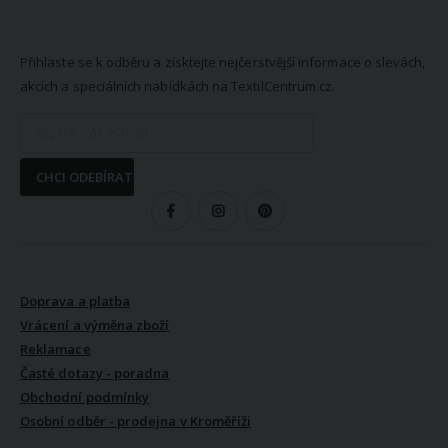
NEWSLETTER
Přihlaste se k odběru a získtejte nejčerstvější informace o slevách,
akcích a speciálních nabídkách na TextilCentrum.cz.
CHCI ODEBÍRAT
SLEDUJTE NÁS
VŠE O NÁKUPU
Doprava a platba
Vrácení a výměna zboží
Reklamace
Časté dotazy - poradna
Obchodní podmínky
Osobní odběr - prodejna v Kroměříži