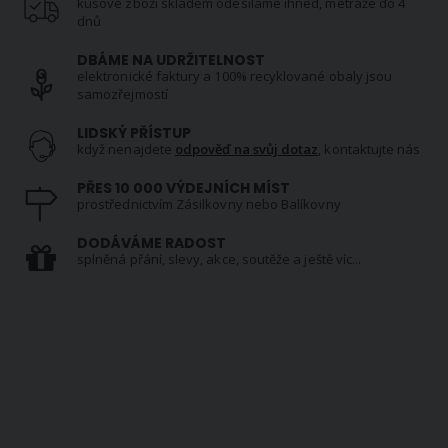
kusové zboží skladem odesíláme ihned, metráže do 4
dnů
DBÁME NA UDRŽITELNOST
elektronické faktury a 100% recyklované obaly jsou
samozřejmostí
LIDSKÝ PŘÍSTUP
když nenajdete
odpověď na svůj dotaz
, kontaktujte nás
PŘES 10 000 VÝDEJNÍCH MÍST
prostřednictvím Zásilkovny nebo Balíkovny
DODÁVÁME RADOST
splněná přání, slevy, akce, soutěže a ještě víc...