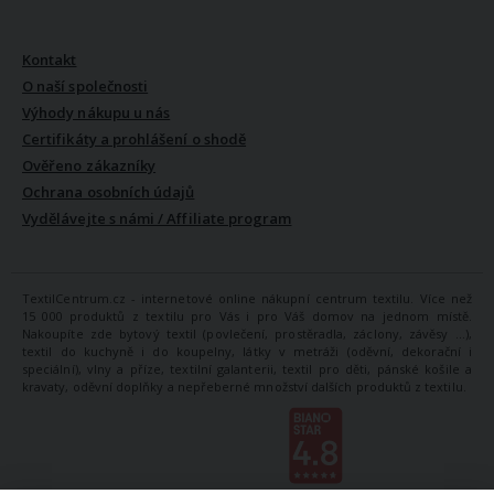
VŠE O NÁS
Kontakt
O naší společnosti
Výhody nákupu u nás
Certifikáty a prohlášení o shodě
Ověřeno zákazníky
Ochrana osobních údajů
Vydělávejte s námi / Affiliate program
TextilCentrum.cz - internetové online nákupní centrum textilu. Více než
15 000 produktů z textilu pro Vás i pro Váš domov na jednom místě.
Nakoupíte zde bytový textil (povlečení, prostěradla, záclony, závěsy ...),
textil do kuchyně i do koupelny, látky v metráži (oděvní, dekorační i
speciální), vlny a příze, textilní galanterii, textil pro děti, pánské košile a
kravaty, oděvní doplňky a nepřeberné množství dalších produktů z textilu.