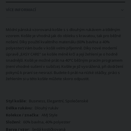
VÍCE INFORMACÍ
Módní pánská vzorovaná košile s s dlouhým rukávem a tištěným
vzorem. Košile je vhodná jak do obleku s kravatou, tak pro běžné
nošení. Díky použití kvalitního materiálu (60% bavlna a 40%
polyester) Vám bude v košili velmi příjemně. Díky nové moderní
úpravě „EASY CARE“ se košile méně krčí a její žehlení je o hodně
snadnější. Košili je možné prát na 40°C běžným pracím programem
(není vhodné sušení v sušičce). Košile je již vysrážená, při dodržení
pokynů k praní se nesrazí. Budete-li prát na nízké otáčky, práci s
žehlením si u této košile můžete skoro odpustit.
Více
Business, Elegantní, Společenské
informací
Dlouhý rukáv
AMJ Style
60% bavlna, 40% polyester
šedá kostičkovaná