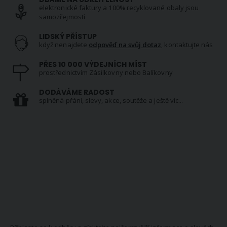
elektronické faktury a 100% recyklované obaly jsou
samozřejmostí
LIDSKÝ PŘÍSTUP
když nenajdete
odpověď na svůj dotaz
, kontaktujte nás
PŘES 10 000 VÝDEJNÍCH MÍST
prostřednictvím Zásilkovny nebo Balíkovny
DODÁVÁME RADOST
splněná přání, slevy, akce, soutěže a ještě víc...
NEWSLETTER