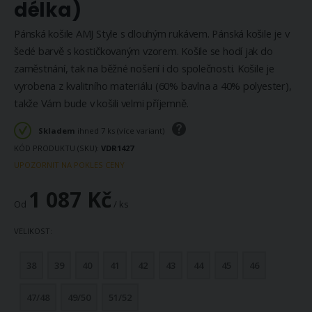
délka)
Pánská košile AMJ Style s dlouhým rukávem. Pánská košile je v
šedé barvě s kostičkovaným vzorem. Košile se hodí jak do
zaměstnání, tak na běžné nošení i do společnosti. Košile je
vyrobena z kvalitního materiálu (60% bavlna a 40% polyester),
takže Vám bude v košili velmi příjemně.
Skladem
ihned 7 ks (více variant)
KÓD PRODUKTU (SKU)
VDR1427
UPOZORNIT NA POKLES CENY
1 087 Kč
Od
/ ks
VELIKOST
38
39
40
41
42
43
44
45
46
47/48
49/50
51/52