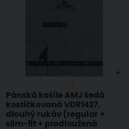
Přeskočit
Pánská košile AMJ šedá
na
začátek
kostičkovaná VDR1427,
galerie
dlouhý rukáv (regular +
s
obrázky
slim-fit + prodloužená