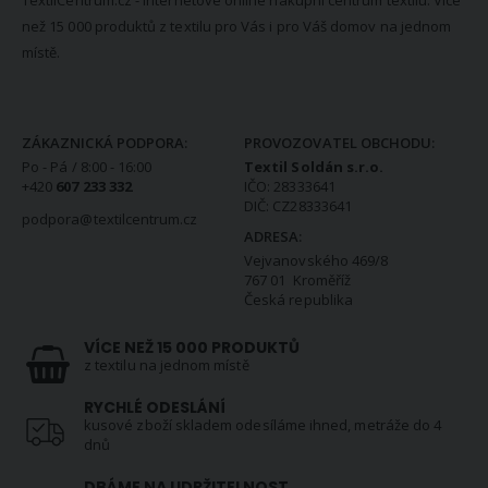
než 15 000 produktů z textilu pro Vás i pro Váš domov na jednom
místě.
KONTAKTNÍ INFORMACE
ZÁKAZNICKÁ PODPORA:
PROVOZOVATEL OBCHODU:
Po - Pá / 8:00 - 16:00
Textil Soldán s.r.o.
+420
607 233 332
IČO: 28333641
DIČ: CZ28333641
podpora@textilcentrum.cz
ADRESA:
Vejvanovského 469/8
767 01 Kroměříž
Česká republika
VÍCE NEŽ 15 000 PRODUKTŮ
z textilu na jednom místě
RYCHLÉ ODESLÁNÍ
kusové zboží skladem odesíláme ihned, metráže do 4
dnů
DBÁME NA UDRŽITELNOST