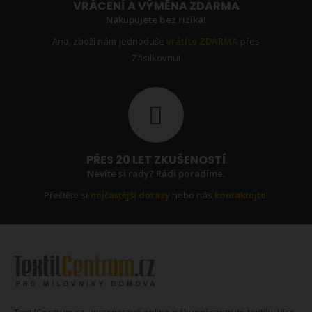
VRÁCENÍ A VÝMĚNA ZDARMA
Nakupujete bez rizika!
Ano, zboží nám jednoduše
vrátíte ZDARMA
přes
Zásilkovnu!
PŘES 20 LET ZKUŠENOSTÍ
Nevíte si rady? Rádi poradíme.
Přečtěte si
nejčastější dotazy
nebo nás
kontaktujte
!
TextilCentrum.cz - internetové online nákupní centrum textilu. Více