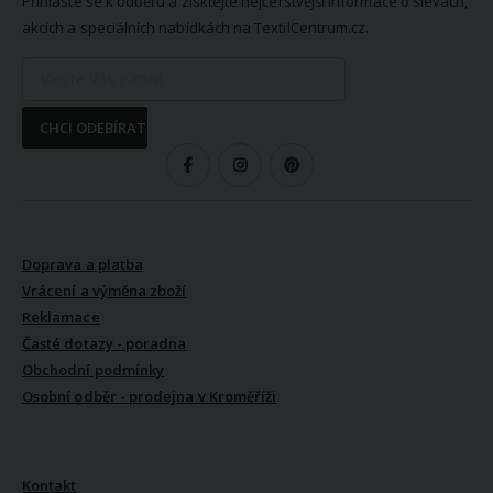
Přihlaste se k odběru a získtejte nejčerstvější informace o slevách,
akcích a speciálních nabídkách na TextilCentrum.cz.
CHCI ODEBÍRAT
SLEDUJTE NÁS
VŠE O NÁKUPU
Doprava a platba
Vrácení a výměna zboží
Reklamace
Časté dotazy - poradna
Obchodní podmínky
Osobní odběr - prodejna v Kroměříži
VŠE O NÁS
Kontakt