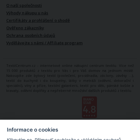
O naší společnosti
Výhody nákupu u nás
Certifikáty a prohlášení o shodě
Ověřeno zákazníky
Ochrana osobních údajů
Vydělávejte s námi / Affiliate program
TextilCentrum.cz - internetové online nákupní centrum textilu. Více než
15 000 produktů z textilu pro Vás i pro Váš domov na jednom místě.
Nakoupíte zde bytový textil (povlečení, prostěradla, záclony, závěsy ...),
textil do kuchyně i do koupelny, látky v metráži (oděvní, dekorační i
speciální), vlny a příze, textilní galanterii, textil pro děti, pánské košile a
kravaty, oděvní doplňky a nepřeberné množství dalších produktů z textilu.
Informace o cookies
Kliknutím na „Přijmout“ souhlasíte s ukládáním souborů