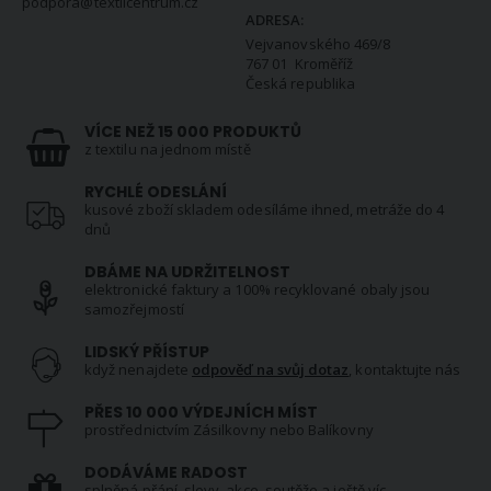
podpora@textilcentrum.cz
ADRESA:
Vejvanovského 469/8
767 01 Kroměříž
Česká republika
VÍCE NEŽ 15 000 PRODUKTŮ
z textilu na jednom místě
RYCHLÉ ODESLÁNÍ
kusové zboží skladem odesíláme ihned, metráže do 4
dnů
DBÁME NA UDRŽITELNOST
elektronické faktury a 100% recyklované obaly jsou
samozřejmostí
LIDSKÝ PŘÍSTUP
když nenajdete
odpověď na svůj dotaz
, kontaktujte nás
PŘES 10 000 VÝDEJNÍCH MÍST
prostřednictvím Zásilkovny nebo Balíkovny
DODÁVÁME RADOST
splněná přání, slevy, akce, soutěže a ještě víc...