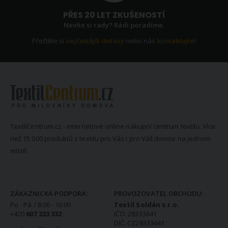
PŘES 20 LET ZKUŠENOSTÍ
Nevíte si rady? Rádi poradíme.
Přečtěte si
nejčastější dotazy
nebo nás
kontaktujte
!
TextilCentrum.cz - internetové online nákupní centrum textilu. Více
než 15 000 produktů z textilu pro Vás i pro Váš domov na jednom
místě.
KONTAKTNÍ INFORMACE
ZÁKAZNICKÁ PODPORA:
PROVOZOVATEL OBCHODU:
Po - Pá / 8:00 - 16:00
Textil Soldán s.r.o.
+420
607 233 332
IČO: 28333641
DIČ: CZ28333641