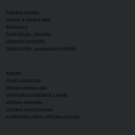
VŠE O NÁKUPU
Doprava a platba
Vrácení a výměna zboží
Reklamace
Časté dotazy - poradna
Obchodní podmínky
Osobní odběr - prodejna v Kroměříži
VŠE O NÁS
Kontakt
O naší společnosti
Výhody nákupu u nás
Certifikáty a prohlášení o shodě
Ověřeno zákazníky
Ochrana osobních údajů
Vydělávejte s námi / Affiliate program