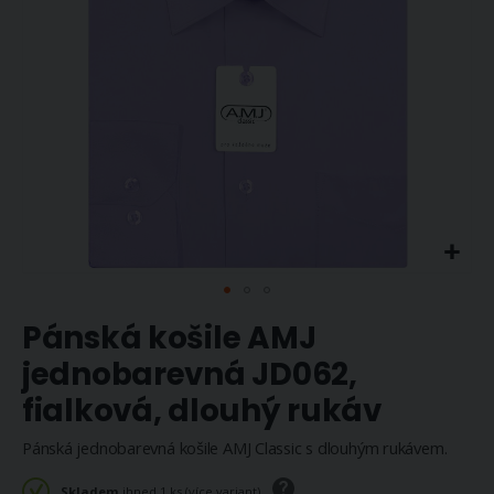
Přeskočit
Pánská košile AMJ
na
začátek
jednobarevná JD062,
galerie
fialková, dlouhý rukáv
s
obrázky
Pánská jednobarevná košile AMJ Classic s dlouhým rukávem.
Skladem
ihned 1 ks (více variant)