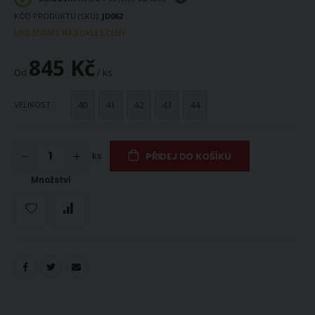
KÓD PRODUKTU (SKU)
JD062
UPOZORNIT NA POKLES CENY
845 Kč
Od
/ ks
40
41
42
43
44
VELIKOST
ks
PŘIDEJ DO KOŠÍKU
Množství