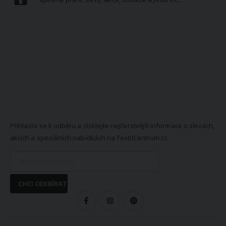
NEWSLETTER
Přihlaste se k odběru a získtejte nejčerstvější informace o slevách,
akcích a speciálních nabídkách na TextilCentrum.cz.
CHCI ODEBÍRAT
SLEDUJTE NÁS