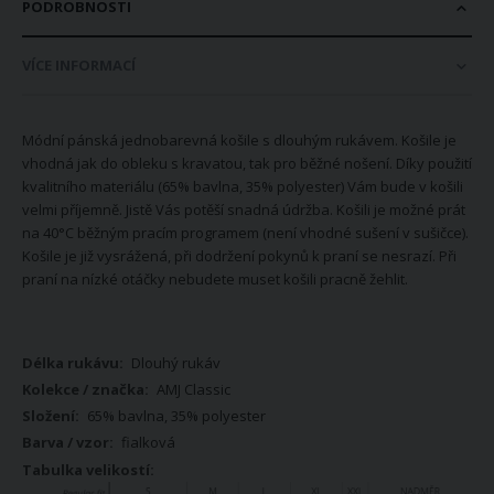
PODROBNOSTI
VÍCE INFORMACÍ
Módní pánská jednobarevná košile s dlouhým rukávem. Košile je
vhodná jak do obleku s kravatou, tak pro běžné nošení. Díky použití
kvalitního materiálu (65% bavlna, 35% polyester) Vám bude v košili
velmi příjemně. Jistě Vás potěší snadná údržba. Košili je možné prát
na 40°C běžným pracím programem (není vhodné sušení v sušičce).
Košile je již vysrážená, při dodržení pokynů k praní se nesrazí. Při
praní na nízké otáčky nebudete muset košili pracně žehlit.
Více
Dlouhý rukáv
informací
AMJ Classic
65% bavlna, 35% polyester
fialková