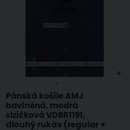
Přeskočit
Pánská košile AMJ
na
začátek
bavlněná, modrá
galerie
slzičková VDBR1191,
s
obrázky
dlouhý rukáv (regular +