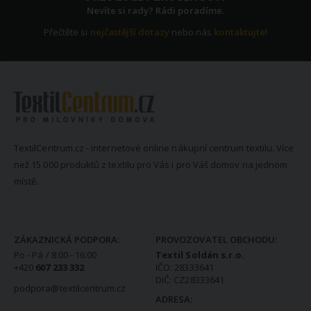
Nevíte si rady? Rádi poradíme.
Přečtěte si
nejčastější dotazy
nebo nás
kontaktujte
!
TextilCentrum.cz - internetové online nákupní centrum textilu. Více
než 15 000 produktů z textilu pro Vás i pro Váš domov na jednom
místě.
KONTAKTNÍ INFORMACE
ZÁKAZNICKÁ PODPORA:
PROVOZOVATEL OBCHODU:
Po - Pá / 8:00 - 16:00
Textil Soldán s.r.o.
+420
607 233 332
IČO: 28333641
DIČ: CZ28333641
podpora@textilcentrum.cz
ADRESA: