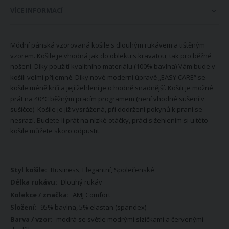
VÍCE INFORMACÍ
Módní pánská vzorovaná košile s dlouhým rukávem a tištěným
vzorem. Košile je vhodná jak do obleku s kravatou, tak pro běžné
nošení. Díky použití kvalitního materiálu (100% bavlna) Vám bude v
košili velmi příjemně. Díky nové moderní úpravě „EASY CARE“ se
košile méně krčí a její žehlení je o hodně snadnější. Košili je možné
prát na 40°C běžným pracím programem (není vhodné sušení v
sušičce). Košile je již vysrážená, při dodržení pokynů k praní se
nesrazí. Budete-li prát na nízké otáčky, práci s žehlením si u této
košile můžete skoro odpustit.
Více
Business, Elegantní, Společenské
informací
Dlouhý rukáv
AMJ Comfort
95% bavlna, 5% elastan (spandex)
modrá se světle modrými slzičkami a červenými