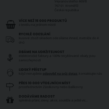
Vejvanovského 469/8
767 01 Kroměříž
Česká republika
VÍCE NEŽ 15 000 PRODUKTŮ
z textilu na jednom místě
RYCHLÉ ODESLÁNÍ
kusové zboží skladem odesíláme ihned, metráže do 4
dnů
DBÁME NA UDRŽITELNOST
elektronické faktury a 100% recyklované obaly jsou
samozřejmostí
LIDSKÝ PŘÍSTUP
když nenajdete
odpověď na svůj dotaz
, kontaktujte nás
PŘES 10 000 VÝDEJNÍCH MÍST
prostřednictvím Zásilkovny nebo Balíkovny
DODÁVÁME RADOST
splněná přání, slevy, akce, soutěže a ještě víc...