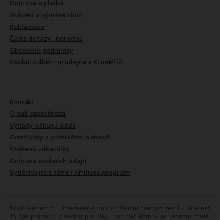
Doprava a platba
Vrácení a výměna zboží
Reklamace
Časté dotazy - poradna
Obchodní podmínky
Osobní odběr - prodejna v Kroměříži
VŠE O NÁS
Kontakt
O naší společnosti
Výhody nákupu u nás
Certifikáty a prohlášení o shodě
Ověřeno zákazníky
Ochrana osobních údajů
Vydělávejte s námi / Affiliate program
TextilCentrum.cz - internetové online nákupní centrum textilu. Více než
15 000 produktů z textilu pro Vás i pro Váš domov na jednom místě.