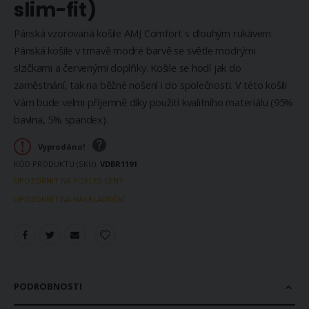
slim-fit)
Pánská vzorovaná košile AMJ Comfort s dlouhým rukávem.
Pánská košile v tmavě modré barvě se světle modrými
slzičkami a červenými doplňky. Košile se hodí jak do
zaměstnání, tak na běžné nošení i do společnosti. V této košili
Vám bude velmi příjemně díky použití kvalitního materiálu (95%
bavlna, 5% spandex).
Vyprodáno!
KÓD PRODUKTU (SKU)
VDBR1191
UPOZORNIT NA POKLES CENY
UPOZORNIT NA NASKLADNĚNÍ
PODROBNOSTI