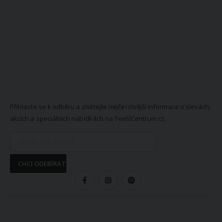
NEWSLETTER
Přihlaste se k odběru a získtejte nejčerstvější informace o slevách,
akcích a speciálních nabídkách na TextilCentrum.cz.
CHCI ODEBÍRAT
SLEDUJTE NÁS
VŠE O NÁKUPU