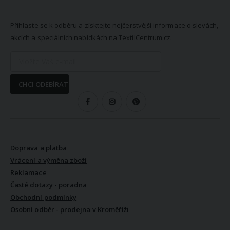
NEWSLETTER
Přihlaste se k odběru a získtejte nejčerstvější informace o slevách,
akcích a speciálních nabídkách na TextilCentrum.cz.
CHCI ODEBÍRAT
SLEDUJTE NÁS
VŠE O NÁKUPU
Doprava a platba
Vrácení a výměna zboží
Reklamace
Časté dotazy - poradna
Obchodní podmínky
Osobní odběr - prodejna v Kroměříži