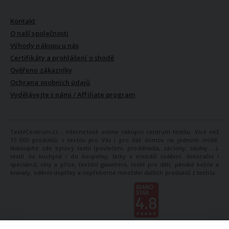
VŠE O NÁS
Kontakt
O naší společnosti
Výhody nákupu u nás
Certifikáty a prohlášení o shodě
Ověřeno zákazníky
Ochrana osobních údajů
Vydělávejte s námi / Affiliate program
TextilCentrum.cz - internetové online nákupní centrum textilu. Více než
15 000 produktů z textilu pro Vás i pro Váš domov na jednom místě.
Nakoupíte zde bytový textil (povlečení, prostěradla, záclony, závěsy ...),
textil do kuchyně i do koupelny, látky v metráži (oděvní, dekorační i
speciální), vlny a příze, textilní galanterii, textil pro děti, pánské košile a
kravaty, oděvní doplňky a nepřeberné množství dalších produktů z textilu.