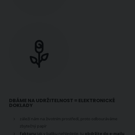
DBÁME NA UDRŽITELNOST = ELEKTRONICKÉ
DOKLADY
záleží nám na životním prostředí, proto odbouráváme
zbytečný papír
fakturu
tak v balíku nehledejte, tu
obdržíte do e-mailu