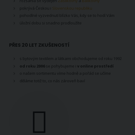
rozsáhlá síť výdejen
Zásilkovny
a
Balíkovny
pokrývá Českou i
Slovenskou republiku
pohodlné vyzvednutí blízko Vás, kdy se to hodí Vám
úložní dobu si snadno prodloužíte
PŘES 20 LET ZKUŠENOSTÍ
s bytovým textilem a látkami obchodujeme od roku 1992
od roku 2006
se pohybujeme i
v online prostředí
o našem sortimentu víme hodně a pořád se učíme
děláme totiž to, co nás zároveň baví