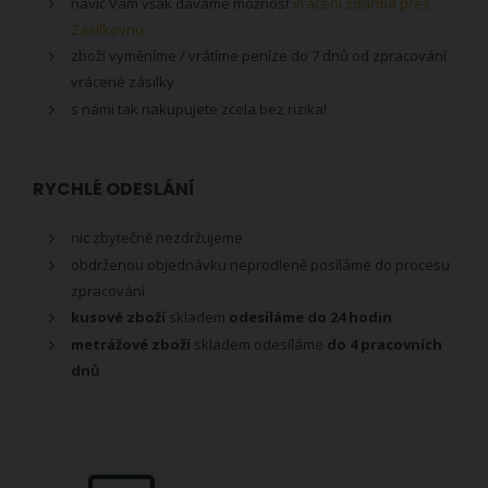
navíc Vám však dáváme možnost
vrácení zdarma přes
Zásilkovnu
zboží vyměníme / vrátíme peníze do 7 dnů od zpracování
vrácené zásilky
s námi tak nakupujete zcela bez rizika!
RYCHLÉ ODESLÁNÍ
nic zbytečně nezdržujeme
obdrženou objednávku neprodleně posíláme do procesu
zpracování
kusové zboží
skladem
odesíláme do 24 hodin
metrážové zboží
skladem odesíláme
do 4 pracovních
dnů