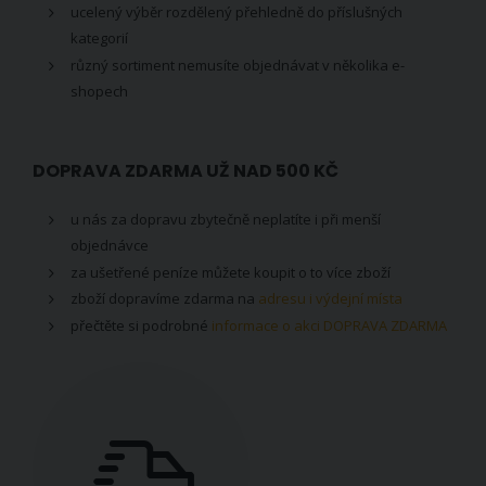
ucelený výběr rozdělený přehledně do příslušných
kategorií
různý sortiment nemusíte objednávat v několika e-
shopech
DOPRAVA ZDARMA UŽ NAD 500 KČ
u nás za dopravu zbytečně neplatíte i při menší
objednávce
za ušetřené peníze můžete koupit o to více zboží
zboží dopravíme zdarma na
adresu i výdejní místa
přečtěte si podrobné
informace o akci DOPRAVA ZDARMA