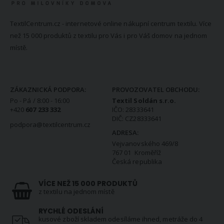
TextilCentrum.cz - internetové online nákupní centrum textilu. Více
než 15 000 produktů z textilu pro Vás i pro Váš domov na jednom
místě.
KONTAKTNÍ INFORMACE
ZÁKAZNICKÁ PODPORA:
PROVOZOVATEL OBCHODU:
Po - Pá / 8:00 - 16:00
Textil Soldán s.r.o.
+420
607 233 332
IČO: 28333641
DIČ: CZ28333641
podpora@textilcentrum.cz
ADRESA:
Vejvanovského 469/8
767 01 Kroměříž
Česká republika
VÍCE NEŽ 15 000 PRODUKTŮ
z textilu na jednom místě
RYCHLÉ ODESLÁNÍ
kusové zboží skladem odesíláme ihned, metráže do 4