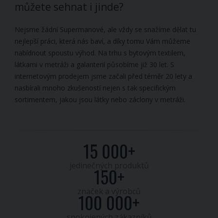
můžete sehnat i jinde?
Nejsme žádní Supermanové, ale vždy se snažíme dělat tu
nejlepší práci, která nás baví, a díky tomu Vám můžeme
nabídnout spoustu výhod. Na trhu s bytovým textilem,
látkami v metráži a galanterií působíme již 30 let. S
internetovým prodejem jsme začali před téměr 20 lety a
nasbírali mnoho zkušeností nejen s tak specifickým
sortimentem, jakou jsou látky nebo záclony v metráži.
15 000+
jedinečných produktů
150+
značek a výrobců
100 000+
spokojených zákazníků