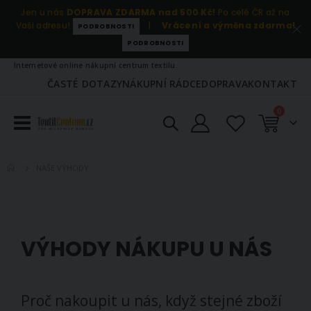
Jen u nás
DOPRAVA ZDARMA nad 500 Kč!
Po celé ČR až na
Vaši adresu!
|
Vrácení a výměna zdarma!
PODROBNOSTI
PODROBNOSTI
Internetové online nákupní centrum textilu.
ČASTÉ DOTAZY
NÁKUPNÍ RÁDCE
DOPRAVA
KONTAKT
položky
0
Košík
NAŠE VÝHODY
VÝHODY NÁKUPU U NÁS
Proč nakoupit u nás, když stejné zboží