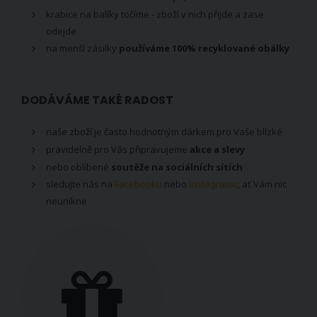
krabice na balíky točíme - zboží v nich přijde a zase
odejde
na menší zásilky
používáme 100% recyklované obálky
DODÁVÁME TAKÉ RADOST
naše zboží je často hodnotným dárkem pro Vaše blízké
pravidelně pro Vás připravujeme
akce a slevy
nebo oblíbené
soutěže na sociálních sítích
sledujte nás na
Facebooku
nebo
Instagramu
, ať Vám nic
neunikne