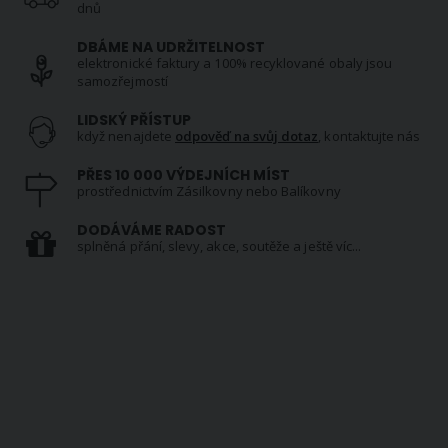
dnů
DBÁME NA UDRŽITELNOST
elektronické faktury a 100% recyklované obaly jsou
samozřejmostí
LIDSKÝ PŘÍSTUP
když nenajdete
odpověď na svůj dotaz
, kontaktujte nás
PŘES 10 000 VÝDEJNÍCH MÍST
prostřednictvím Zásilkovny nebo Balíkovny
DODÁVÁME RADOST
splněná přání, slevy, akce, soutěže a ještě víc...