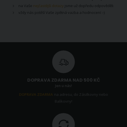
na Vaše
nejčastější dotazy
jsme už dopředu odpověděli
vždy nás potěší Vaše zpětná vazba a hodnocení :-)
DOPRAVA ZDARMA NAD 500 KČ
Jen u nás!
DOPRAVA ZDARMA
na adresu, do Zásilkovny nebo
Balíkovny!