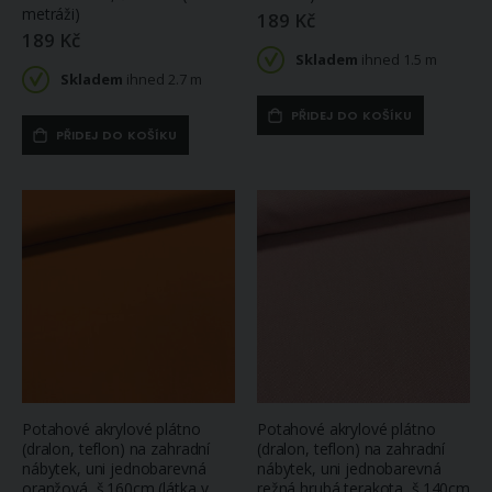
metráži)
189 Kč
189 Kč
Skladem
ihned 1.5 m
Skladem
ihned 2.7 m
PŘIDEJ DO KOŠÍKU
PŘIDEJ DO KOŠÍKU
Potahové akrylové plátno
Potahové akrylové plátno
(dralon, teflon) na zahradní
(dralon, teflon) na zahradní
nábytek, uni jednobarevná
nábytek, uni jednobarevná
oranžová, š.160cm (látka v
režná hrubá terakota, š.140cm