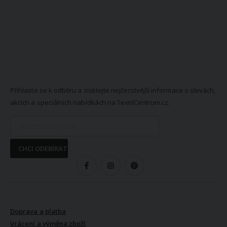
NEWSLETTER
Přihlaste se k odběru a získtejte nejčerstvější informace o slevách,
akcích a speciálních nabídkách na TextilCentrum.cz.
CHCI ODEBÍRAT
SLEDUJTE NÁS
VŠE O NÁKUPU
Doprava a platba
Vrácení a výměna zboží