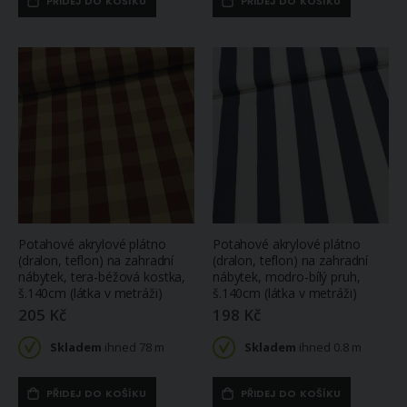
PŘIDEJ DO KOŠÍKU
PŘIDEJ DO KOŠÍKU
Skladem
319 Kč
ihned 4.79 m
Skladem
ihned 8 ks
Vitrážová záclona, polyesterový batist 34651, vyšívané lístečky, s bordurou, bílá (více výšek, v metráži)
315 Kč
Koupelnová mycí žínka 23/42, bavlněné froté, jednobarevná tmavě šedá, 17x25cm
Skladem
68 Kč
ihned 26.55 m
(více variant)
Skladem
ihned
9 ks
(větší počet na
objednávku do 14
dnů)
Potahové akrylové plátno
Potahové akrylové plátno
(dralon, teflon) na zahradní
(dralon, teflon) na zahradní
nábytek, tera-béžová kostka,
nábytek, modro-bílý pruh,
š.140cm (látka v metráži)
š.140cm (látka v metráži)
205 Kč
198 Kč
Skladem
ihned 78 m
Skladem
ihned 0.8 m
PŘIDEJ DO KOŠÍKU
PŘIDEJ DO KOŠÍKU