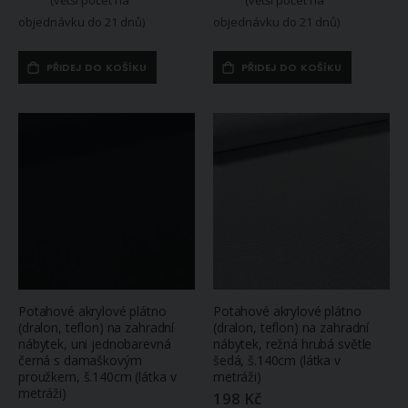
objednávku do 21 dnů)
objednávku do 21 dnů)
PŘIDEJ DO KOŠÍKU
PŘIDEJ DO KOŠÍKU
Potahové akrylové plátno
Potahové akrylové plátno
(dralon, teflon) na zahradní
(dralon, teflon) na zahradní
nábytek, uni jednobarevná
nábytek, režná hrubá světle
černá s damaškovým
šedá, š.140cm (látka v
proužkem, š.140cm (látka v
metráži)
metráži)
198 Kč