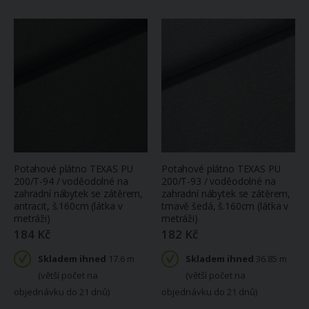
Potahové plátno TEXAS PU
Potahové plátno TEXAS PU
200/T-94 / voděodolné na
200/T-93 / voděodolné na
zahradní nábytek se zátěrem,
zahradní nábytek se zátěrem,
antracit, š.160cm (látka v
tmavě šedá, š.160cm (látka v
metráži)
metráži)
184 Kč
182 Kč
Skladem ihned
17.6 m
Skladem ihned
36.85 m
(větší počet na
(větší počet na
objednávku do 21 dnů)
objednávku do 21 dnů)