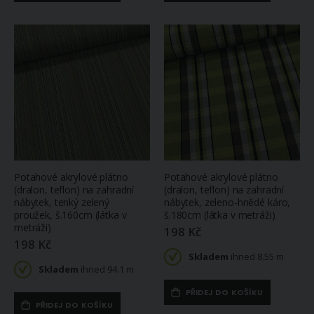
Potahové akrylové plátno
Potahové akrylové plátno
(dralon, teflon) na zahradní
(dralon, teflon) na zahradní
nábytek, tenký zelený
nábytek, zeleno-hnědé káro,
proužek, š.160cm (látka v
š.180cm (látka v metráži)
metráži)
198 Kč
198 Kč
Skladem
ihned 8.55 m
Skladem
ihned 94.1 m
PŘIDEJ DO KOŠÍKU
PŘIDEJ DO KOŠÍKU