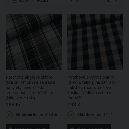
Nastavit
FILTRY
sestupně
Žakárová vitrážová záclona NOLA 779/031, květinový vzor s bordurou, bílá, (více výšek, v metráži)
Šle pánské s texturou NEONOVÉ ČERNÉ, délka 120cm, šíře 4cm, tvar Y, 650367/02
Potahové akrylové plátno
Potahové akrylové plátno
(dralon, teflon) na zahradní
(dralon, teflon) na zahradní
62 Kč
294 Kč
nábytek, hnědo-šedo-
nábytek, modro-béžová
Skladem
Skladem
smetanové káro, š.140cm
kostka, š.140cm (látka v
ihned 4.8 m
ihned
6 ks
(látka v metráži)
metráži)
(více variant)
(větší počet na
198 Kč
198 Kč
objednávku do 9
dnů)
Skladem
ihned 121.4 m
Skladem
ihned 21.3 m
Bavlněné plátno Jolana JO002/02 tmavě modrý a bílý proužek 2mm, š.150cm (látka v metráži)
182 Kč
Motýlek pánský M009 vzorovaný, modrý mramor