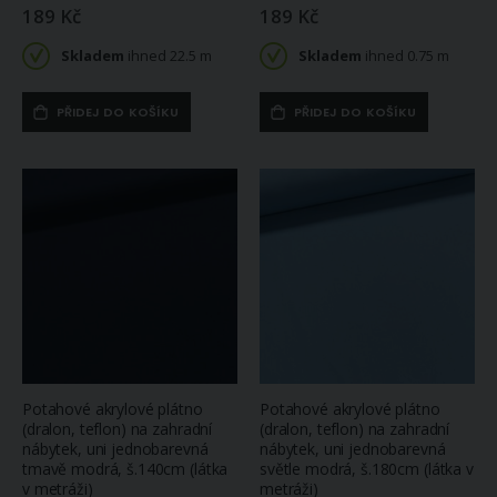
189 Kč
189 Kč
Skladem
ihned 22.5 m
Skladem
ihned 0.75 m
PŘIDEJ DO KOŠÍKU
PŘIDEJ DO KOŠÍKU
Potahové akrylové plátno
Potahové akrylové plátno
(dralon, teflon) na zahradní
(dralon, teflon) na zahradní
nábytek, uni jednobarevná
nábytek, uni jednobarevná
tmavě modrá, š.140cm (látka
světle modrá, š.180cm (látka v
v metráži)
metráži)