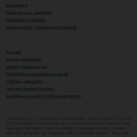
Reklamace
Časté dotazy - poradna
Obchodní podmínky
Osobní odběr - prodejna v Kroměříži
VŠE O NÁS
Kontakt
O naší společnosti
Výhody nákupu u nás
Certifikáty a prohlášení o shodě
Ověřeno zákazníky
Ochrana osobních údajů
Vydělávejte s námi / Affiliate program
TextilCentrum.cz - internetové online nákupní centrum textilu. Více než
15 000 produktů z textilu pro Vás i pro Váš domov na jednom místě.
Nakoupíte zde bytový textil (povlečení, prostěradla, záclony, závěsy ...),
textil do kuchyně i do koupelny, látky v metráži (oděvní, dekorační i