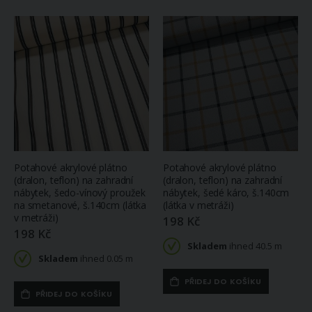
Potahové akrylové plátno
Potahové akrylové plátno
(dralon, teflon) na zahradní
(dralon, teflon) na zahradní
nábytek, šedo-vínový proužek
nábytek, šedé káro, š.140cm
na smetanové, š.140cm (látka
(látka v metráži)
v metráži)
198 Kč
198 Kč
Skladem
ihned 40.5 m
Skladem
ihned 0.05 m
PŘIDEJ DO KOŠÍKU
PŘIDEJ DO KOŠÍKU