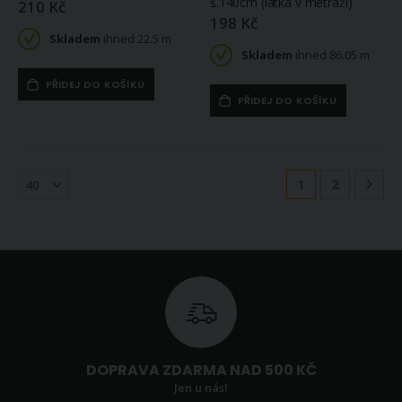
š.140cm (látka v metráži)
210 Kč
198 Kč
Skladem
ihned 22.5 m
Skladem
ihned 86.05 m
PŘIDEJ DO KOŠÍKU
PŘIDEJ DO KOŠÍKU
Stránka
Právě si prohlíž
Stránka
Strá
Násl
1
2
DOPRAVA ZDARMA NAD 500 KČ
Jen u nás!