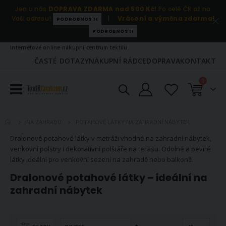
Jen u nás
DOPRAVA ZDARMA nad 500 Kč!
Po celé ČR až na
Vaši adresu!
|
Vrácení a výměna zdarma!
PODROBNOSTI
PODROBNOSTI
Internetové online nákupní centrum textilu.
ČASTÉ DOTAZY
NÁKUPNÍ RÁDCE
DOPRAVA
KONTAKT
položky
0
Košík
POTAHOVÉ LÁTKY NA ZAHRADNÍ NÁBYTEK
NA ZAHRADU
Dralonové potahové látky v metráži vhodné na zahradní nábytek,
venkovní polstry i dekorativní polštáře na terasu. Odolné a pevné
látky ideální pro venkovní sezení na zahradě nebo balkoně.
Dralonové potahové látky – ideální na
zahradní nábytek