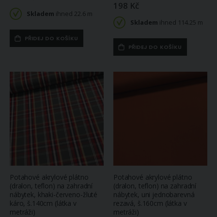
198 Kč
Skladem
ihned 22.6 m
Skladem
ihned 114.25 m
PŘIDEJ DO KOŠÍKU
PŘIDEJ DO KOŠÍKU
Potahové akrylové plátno
Potahové akrylové plátno
(dralon, teflon) na zahradní
(dralon, teflon) na zahradní
nábytek, khaki-červeno-žluté
nábytek, uni jednobarevná
káro, š.140cm (látka v
rezavá, š.160cm (látka v
metráži)
metráži)