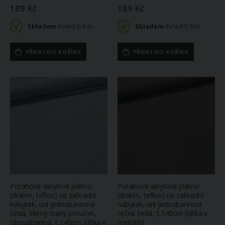
189 Kč
189 Kč
Skladem
ihned 0.9 m
Skladem
ihned 5.9 m
PŘIDEJ DO KOŠÍKU
PŘIDEJ DO KOŠÍKU
Potahové akrylové plátno
Potahové akrylové plátno
(dralon, teflon) na zahradní
(dralon, teflon) na zahradní
nábytek, uni jednobarevná
nábytek, uni jednobarevná
šedá, šikmý tkaný proužek,
režná šedá, š.140cm (látka v
oboustranná, š.140cm (látka v
metráži)