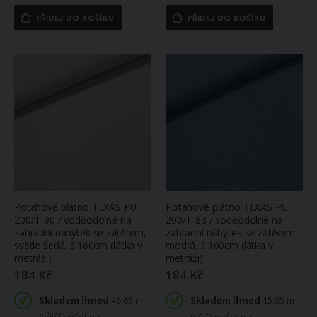
PŘIDEJ DO KOŠÍKU
PŘIDEJ DO KOŠÍKU
Potahové plátno TEXAS PU
Potahové plátno TEXAS PU
200/T-90 / voděodolné na
200/T-83 / voděodolné na
zahradní nábytek se zátěrem,
zahradní nábytek se zátěrem,
světle šedá, š.160cm (látka v
modrá, š.160cm (látka v
metráži)
metráži)
184 Kč
184 Kč
Skladem ihned
46.65 m
Skladem ihned
15.95 m
(větší počet na
(větší počet na