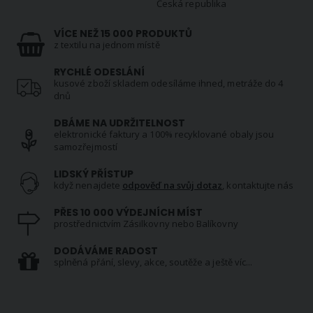
Česká republika
VÍCE NEŽ 15 000 PRODUKTŮ
z textilu na jednom místě
RYCHLÉ ODESLÁNÍ
kusové zboží skladem odesíláme ihned, metráže do 4
dnů
DBÁME NA UDRŽITELNOST
elektronické faktury a 100% recyklované obaly jsou
samozřejmostí
LIDSKÝ PŘÍSTUP
když nenajdete
odpověď na svůj dotaz
, kontaktujte nás
PŘES 10 000 VÝDEJNÍCH MÍST
prostřednictvím Zásilkovny nebo Balíkovny
DODÁVÁME RADOST
splněná přání, slevy, akce, soutěže a ještě víc...