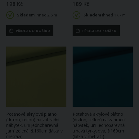
198 Kč
189 Kč
Skladem
ihned 2.6 m
Skladem
ihned 17.7 m
PŘIDEJ DO KOŠÍKU
PŘIDEJ DO KOŠÍKU
Potahové akrylové plátno
Potahové akrylové plátno
(dralon, teflon) na zahradní
(dralon, teflon) na zahradní
nábytek, uni jednobarevná
nábytek, uni jednobarevná
jarní zelená, š.160cm (látka v
tmavá tyrkysová, š.160cm
metráži)
(látka v metráži)