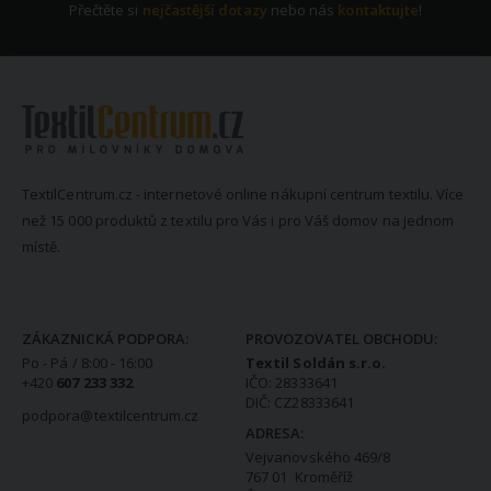
Přečtěte si
nejčastější dotazy
nebo nás
kontaktujte
!
TextilCentrum.cz - internetové online nákupní centrum textilu. Více
než 15 000 produktů z textilu pro Vás i pro Váš domov na jednom
místě.
KONTAKTNÍ INFORMACE
ZÁKAZNICKÁ PODPORA:
PROVOZOVATEL OBCHODU:
Po - Pá / 8:00 - 16:00
Textil Soldán s.r.o.
+420
607 233 332
IČO: 28333641
DIČ: CZ28333641
podpora@textilcentrum.cz
ADRESA:
Vejvanovského 469/8
767 01 Kroměříž