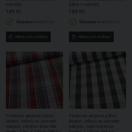
metráži)
(látka v metráži)
189 Kč
189 Kč
Skladem
ihned 0.7 m
Skladem
ihned 30.1 m
PŘIDEJ DO KOŠÍKU
PŘIDEJ DO KOŠÍKU
Potahové akrylové plátno
Potahové akrylové plátno
(dralon, teflon) na zahradní
(dralon, teflon) na zahradní
nábytek, červeno-šedo-bílé
nábytek, šedo-krémová
pruhy / káro, š.140cm (látka v
kostka, š.140cm (látka v