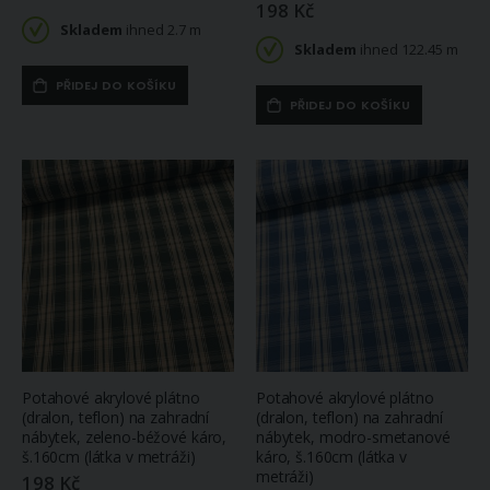
198 Kč
Skladem
ihned 2.7 m
Skladem
ihned 122.45 m
PŘIDEJ DO KOŠÍKU
PŘIDEJ DO KOŠÍKU
Potahové akrylové plátno
Potahové akrylové plátno
(dralon, teflon) na zahradní
(dralon, teflon) na zahradní
nábytek, zeleno-béžové káro,
nábytek, modro-smetanové
š.160cm (látka v metráži)
káro, š.160cm (látka v
metráži)
198 Kč