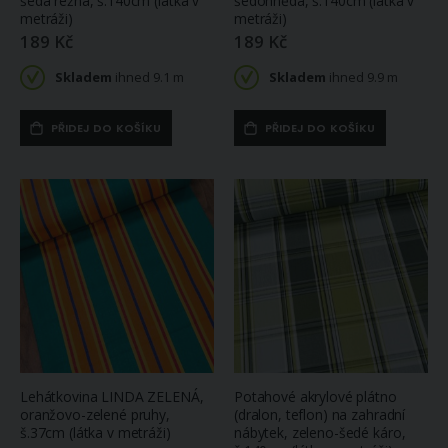
šedá režná, š.140cm (látka v
šedohnědá, š.140cm (látka v
metráži)
metráži)
189 Kč
189 Kč
Skladem
ihned 9.1 m
Skladem
ihned 9.9 m
PŘIDEJ DO KOŠÍKU
PŘIDEJ DO KOŠÍKU
Lehátkovina LINDA ZELENÁ,
Potahové akrylové plátno
oranžovo-zelené pruhy,
(dralon, teflon) na zahradní
š.37cm (látka v metráži)
nábytek, zeleno-šedé káro,