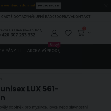
 a výměna zdarma!
PODROBNOSTI
ČASTÉ DOTAZY
NÁKUPNÍ RÁDCE
DOPRAVA
KONTAKT
položky
0
ZAVOLEJTE NÁM (Po-Pá: 8-16)
+420 607 233 332
Košík
Slevy!
 A PÁNY
AKCE A VÝPRODEJ
EN
unisex LUX 561-
en
Skvělý doplněk pro myslivce, lovce nebo slavnostní