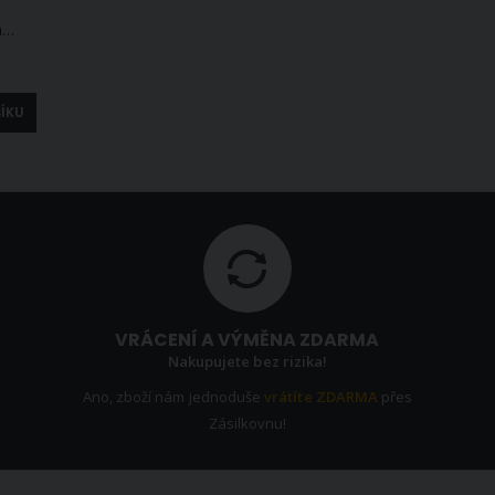
Kravata pánská AMJ úzká jednobarevná KI0005, žlutá
ŠÍKU
VRÁCENÍ A VÝMĚNA ZDARMA
Nakupujete bez rizika!
Ano, zboží nám jednoduše
vrátíte ZDARMA
přes
Zásilkovnu!