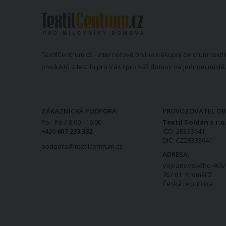
TextilCentrum.cz - internetové online nákupní centrum textil
produktů z textilu pro Vás i pro Váš domov na jednom místě.
KONTAKTNÍ INFORMACE
ZÁKAZNICKÁ PODPORA:
PROVOZOVATEL OB
Po - Pá / 8:00 - 16:00
Textil Soldán s.r.o
+420
607 233 332
IČO: 28333641
DIČ: CZ28333641
podpora@textilcentrum.cz
ADRESA:
Vejvanovského 469/
767 01 Kroměříž
Česká republika