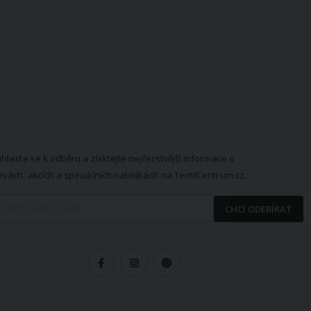
EWSLETTER
ihlaste se k odběru a získtejte nejčerstvější informace o
evách, akcích a speciálních nabídkách na TextilCentrum.cz.
CHCI ODEBÍRAT
LEDUJTE NÁS