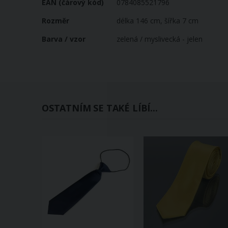
EAN (čárový kód)
0784085521796
Rozměr
délka 146 cm, šířka 7 cm
Barva / vzor
zelená / myslivecká - jelen
OSTATNÍM SE TAKÉ LÍBÍ...