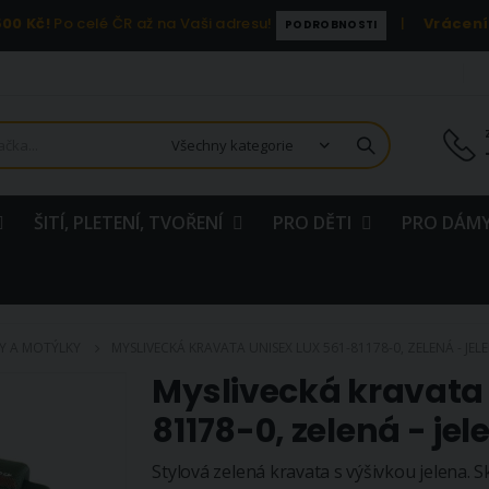
00 Kč!
Po celé ČR až na Vaši adresu!
|
Vrácení
PODROBNOSTI
ŠITÍ, PLETENÍ, TVOŘENÍ
PRO DĚTI
PRO DÁMY
Y A MOTÝLKY
MYSLIVECKÁ KRAVATA UNISEX LUX 561-81178-0, ZELENÁ - JEL
Myslivecká kravata 
81178-0, zelená - jel
Stylová zelená kravata s výšivkou jelena. 