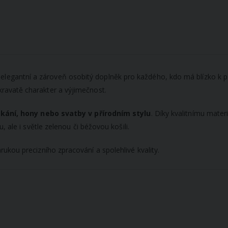
 elegantní a zároveň osobitý doplněk pro každého, kdo má blízko k př
avatě charakter a výjimečnost.
tkání, hony nebo svatby v přírodním stylu
. Díky kvalitnímu mate
 ale i světle zelenou či béžovou košili.
árukou precizního zpracování a spolehlivé kvality.