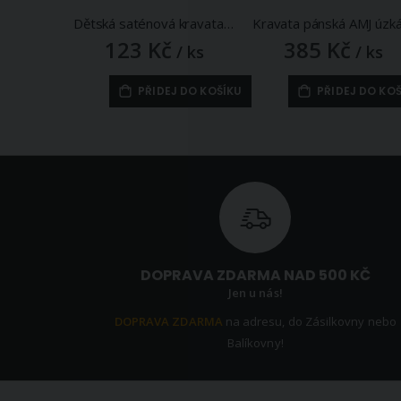
Dětská saténová kravata na gumičku 720692/01, pařížská modrá, 7x26cm
123 Kč
385 Kč
/ ks
/ ks
PŘIDEJ DO KOŠÍKU
PŘIDEJ DO KO
DOPRAVA ZDARMA NAD 500 KČ
Jen u nás!
DOPRAVA ZDARMA
na adresu, do Zásilkovny nebo
Balíkovny!