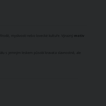
írodě, myslivosti nebo lovecké kultuře. Výrazný
motiv
riálu s jemným leskem působí kravata slavnostně, ale