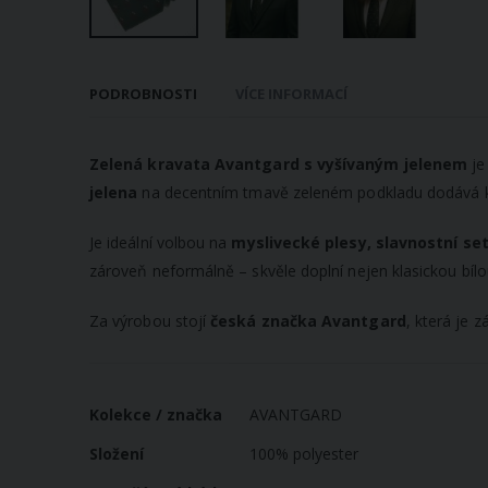
Přeskočit
na
PODROBNOSTI
VÍCE INFORMACÍ
začátek
galerie
s
Zelená kravata Avantgard s vyšívaným jelenem
je
obrázky
jelena
na decentním tmavě zeleném podkladu dodává kr
Je ideální volbou na
myslivecké plesy, slavnostní se
zároveň neformálně – skvěle doplní nejen klasickou bílou,
Za výrobou stojí
česká značka Avantgard
, která je z
Více
Kolekce / značka
AVANTGARD
informací
Složení
100% polyester