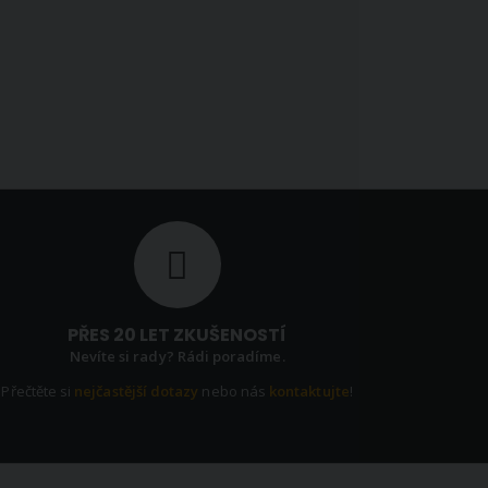
PŘES 20 LET ZKUŠENOSTÍ
Nevíte si rady? Rádi poradíme.
Přečtěte si
nejčastější dotazy
nebo nás
kontaktujte
!