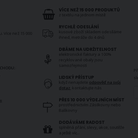
VÍCE NEŽ 15 000 PRODUKTŮ
z textilu na jednom místě
RYCHLÉ ODESLÁNÍ
kusové zboží skladem odesíláme
u. Více než 15 000
ihned, metráže do 4 dnů
DBÁME NA UDRŽITELNOST
elektronické faktury a 100%
N
recyklované obaly jsou
samozřejmostí
CHODU:
Př
.
LIDSKÝ PŘÍSTUP
sl
když nenajdete
odpověď na svůj
dotaz
, kontaktujte nás
PŘES 10 000 VÝDEJNÍCH MÍST
8
prostřednictvím Zásilkovny nebo
Balíkovny
S
DODÁVÁME RADOST
splněná přání, slevy, akce, soutěže
a ještě víc...